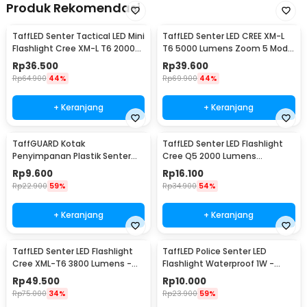
Produk Rekomendasi
TaffLED Senter Tactical LED Mini
TaffLED Senter LED CREE XM-L
Flashlight Cree XM-L T6 2000
T6 5000 Lumens Zoom 5 Mode
Lumens - E17
Baterai 26650 - E97
Rp
36.500
Rp
39.600
Rp
64.900
44%
Rp
69.900
44%
+ Keranjang
+ Keranjang
TaffGUARD Kotak
TaffLED Senter LED Flashlight
Penyimpanan Plastik Senter
Cree Q5 2000 Lumens
LED Box 18x11.5x4.7cm - FN10
Aluminium Steel - LFU01
Rp
9.600
Rp
16.100
Rp
22.900
59%
Rp
34.900
54%
+ Keranjang
+ Keranjang
TaffLED Senter LED Flashlight
TaffLED Police Senter LED
Cree XML-T6 3800 Lumens -
Flashlight Waterproof 1W -
E27
TAC2L
Rp
49.500
Rp
10.000
Rp
75.000
34%
Rp
23.900
59%