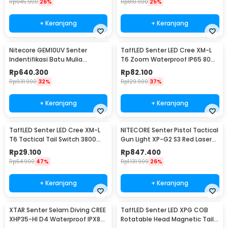
Rp
945.900
26%
Rp
810.900
25%
+ Keranjang
+ Keranjang
Nitecore GEM10UV Senter
TaffLED Senter LED Cree XM-L
Indentifikasi Batu Mulia
T6 Zoom Waterproof IP65 8000
Gemstone Ultraviolet
Lumens - E17 COB
Rp
640.300
Rp
82.100
Rp
931.900
32%
Rp
129.900
37%
+ Keranjang
+ Keranjang
TaffLED Senter LED Cree XM-L
NITECORE Senter Pistol Tactical
T6 Tactical Tail Switch 3800
Gun Light XP-G2 S3 Red Laser
Lumens
300Lumens - NPL10
Rp
29.100
Rp
847.400
Rp
54.900
47%
Rp
1.131.900
26%
+ Keranjang
+ Keranjang
XTAR Senter Selam Diving CREE
TaffLED Senter LED XPG COB
XHP35-HI D4 Waterproof IPX8
Rotatable Head Magnetic Tail