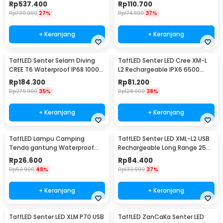
1600 Lumens - D26 1600S
10000 Lumens - 3189A
Rp
537.400
Rp
110.700
Rp
730.000
27%
Rp
174.900
37%
+ Keranjang
+ Keranjang
TaffLED Senter Selam Diving
TaffLED Senter LED Cree XM-L
CREE T6 Waterproof IP68 10000
L2 Rechargeable IPX6 6500
Lumens - TG-S151
Lumens - 701
Rp
184.300
Rp
81.200
Rp
279.900
35%
Rp
128.900
38%
+ Keranjang
+ Keranjang
TaffLED Lampu Camping
TaffLED Senter LED XML-L2 USB
Tenda gantung Waterproof
Rechargeable Long Range 25W
Emergency 120 Lumens - G198
1000 Lumens Without Battery
Rp
26.600
Rp
84.400
- XML-L2
Rp
50.900
48%
Rp
133.900
37%
+ Keranjang
+ Keranjang
TaffLED Senter LED XLM P70 USB
TaffLED ZanCaKa Senter LED