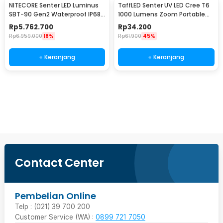
NITECORE Senter LED Luminus
TaffLED Senter UV LED Cree T6
SBT-90 Gen2 Waterproof IP68
1000 Lumens Zoom Portable
5200 Lumens - TM39
395nm - T118
Rp
5.762.700
Rp
34.200
Rp
6.959.000
18%
Rp
61.900
45%
+ Keranjang
+ Keranjang
Beli Sekarang
Contact Center
Pembelian Online
Telp : (021) 39 700 200
Customer Service (WA) :
0899 721 7050