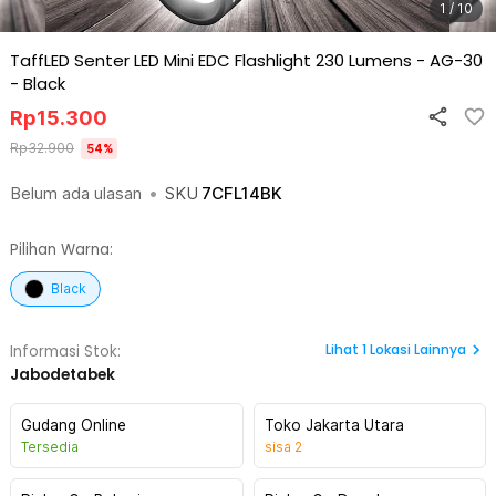
1 / 10
TaffLED Senter LED Mini EDC Flashlight 230 Lumens - AG-30
-
Black
Rp
15.300
Rp
32.900
54
%
Belum ada ulasan
•
SKU
7CFL14BK
Pilihan Warna:
Black
Lihat
1
Lokasi Lainnya
Informasi Stok:
Jabodetabek
Gudang Online
Toko Jakarta Utara
Tersedia
sisa
2