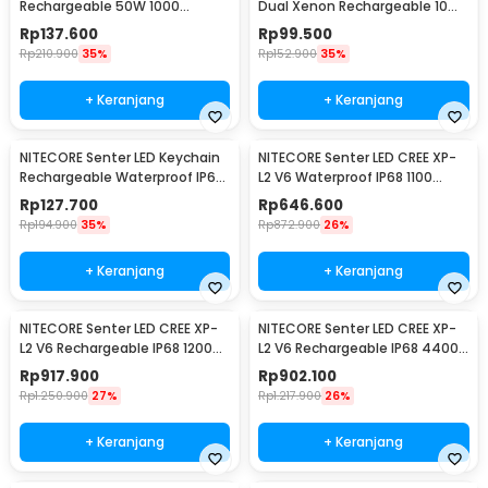
Rechargeable 50W 1000
Dual Xenon Rechargeable 10W
Lumens with 26650 Battery -
13500 Lumens - Q3
Rp
137.600
Rp
99.500
XLM-P70
Rp
210.900
35%
Rp
152.900
35%
+ Keranjang
+ Keranjang
NITECORE Senter LED Keychain
NITECORE Senter LED CREE XP-
Rechargeable Waterproof IP65
L2 V6 Waterproof IP68 1100
55 Lumens - Tube V2.0
Lumens - P10 V2
Rp
127.700
Rp
646.600
Rp
194.900
35%
Rp
872.900
26%
+ Keranjang
+ Keranjang
NITECORE Senter LED CREE XP-
NITECORE Senter LED CREE XP-
L2 V6 Rechargeable IP68 1200
L2 V6 Rechargeable IP68 4400
Lumens - MH12 V2
Lumens - E4K
Rp
917.900
Rp
902.100
Rp
1.250.900
27%
Rp
1.217.900
26%
+ Keranjang
+ Keranjang