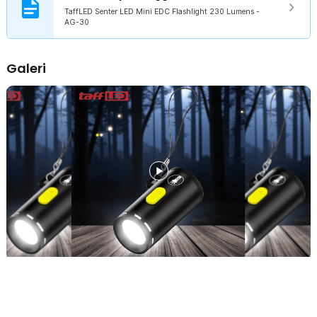
seperti camping, hiking, memancing, traveling, hingga kondisi
TaffLED Senter LED Mini EDC Flashlight 230 Lumens -
darurat di rumah atau kendaraan. Ukurannya yang kecil
AG-30
membuatnya mudah dibawa sebagai perlengkapan keselamatan
tambahan. Dengan cahaya terang dan desain portable, senter LED
ini menjadi perlengkapan wajib untuk berbagai situasi.
Galeri
Ringan dan Mudah Dibawa
Bobot yang ringan membuat senter LED nyaman digunakan dalam
waktu lama tanpa menyebabkan tangan cepat lelah. Desain
ergonomis memudahkan pengoperasian dengan satu tangan.
Sangat cocok untuk pengguna yang membutuhkan alat penerangan
praktis dan selalu siap digunakan.
Kelengkapan Produk
Rincian yang Anda dapatkan untuk pembelian produk ini:
1 x TaffLED Senter LED Mini EDC Flashlight 230 Lumens - AG-30
1 x Lanyard