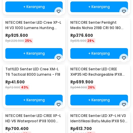
+ Keranjang
+ Keranjang
NITECORE Senter LED Cree XP-L
NITECORE Senter Penlight
HI V3 1000 Lumens Hunting
Medis Nichia 219B CRI 90 180
Flashlight - New P30
Lumens IPX8 - MT06MD
Rp
925.600
Rp
376.600
Rp
1.226.900
25%
Rp
515.900
28%
+ Keranjang
+ Keranjang
TaffLED Senter LED Cree XM-L
NITECORE Senter LED CREE
T6 Tactical 8000 Lumens - F18
XHP35 HD Rechargeable IPX8
1800 Lumens - MH23
Rp
41.600
Rp
699.900
Rp
72.900
43%
Rp
944.900
26%
+ Keranjang
+ Keranjang
NITECORE Senter LED CREE XP-L
NITECORE Senter LED XP-L HI V3
HD V6 Waterproof IPX8 1000
Identifikasi Batu Mulia IPX8 500
Lumens - MT21C
Lumens - GEM8
Rp
700.400
Rp
613.700