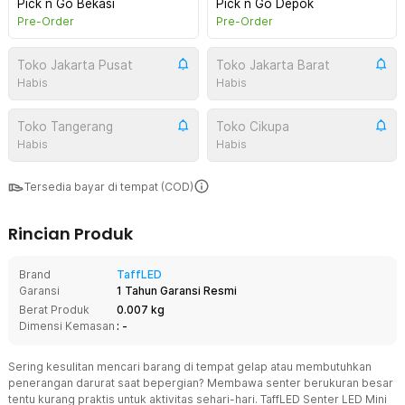
Pick n Go Bekasi
Pick n Go Depok
Pre-Order
Pre-Order
Toko Jakarta Pusat
Toko Jakarta Barat
Habis
Habis
Toko Tangerang
Toko Cikupa
Habis
Habis
Tersedia bayar di tempat (COD)
Rincian Produk
Brand
TaffLED
Garansi
1 Tahun Garansi Resmi
Berat Produk
0.007 kg
Dimensi Kemasan
: -
Sering kesulitan mencari barang di tempat gelap atau membutuhkan
penerangan darurat saat bepergian? Membawa senter berukuran besar
tentu kurang praktis untuk aktivitas sehari-hari. TaffLED Senter LED Mini