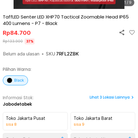
1 / 9
TaffLED Senter LED XHP70 Tactical Zoomable Head IP65
400 Lumens - P7
-
Black
Rp
84.700
Rp
133.900
37
%
Belum ada ulasan
•
SKU
7RFL2ZBK
Pilihan Warna:
Black
Lihat
3
Lokasi Lainnya
Informasi Stok:
Jabodetabek
Toko Jakarta Pusat
Toko Jakarta Barat
sisa
8
sisa
9