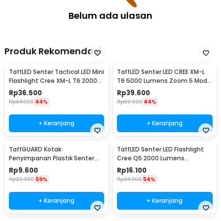
Belum ada ulasan
Produk Rekomendasi
TaffLED Senter Tactical LED Mini
TaffLED Senter LED CREE XM-L
Flashlight Cree XM-L T6 2000
T6 5000 Lumens Zoom 5 Mode
Lumens - E17
Baterai 26650 - E97
Rp
36.500
Rp
39.600
Rp
64.900
44%
Rp
69.900
44%
+ Keranjang
+ Keranjang
TaffGUARD Kotak
TaffLED Senter LED Flashlight
Penyimpanan Plastik Senter
Cree Q5 2000 Lumens
LED Box 18x11.5x4.7cm - FN10
Aluminium Steel - LFU01
Rp
9.600
Rp
16.100
Rp
22.900
59%
Rp
34.900
54%
+ Keranjang
+ Keranjang