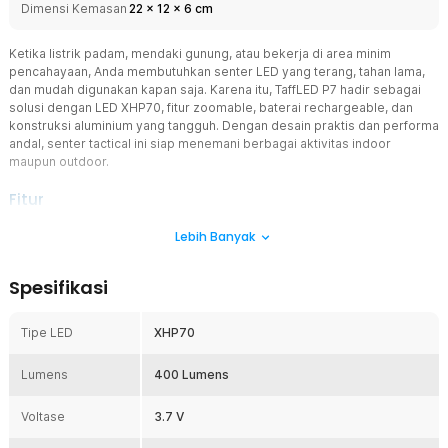
Dimensi Kemasan
22
x
12
x
6
cm
Ketika listrik padam, mendaki gunung, atau bekerja di area minim
pencahayaan, Anda membutuhkan senter LED yang terang, tahan lama,
dan mudah digunakan kapan saja. Karena itu, TaffLED P7 hadir sebagai
solusi dengan LED XHP70, fitur zoomable, baterai rechargeable, dan
konstruksi aluminium yang tangguh. Dengan desain praktis dan performa
andal, senter tactical ini siap menemani berbagai aktivitas indoor
maupun outdoor.
Fitur
Cahaya Super Terang dengan Chip LED XHP70
Lebih Banyak
TaffLED P7 menggunakan chip LED XHP70 yang mampu
menghasilkan pencahayaan hingga 400 Lumens dengan distribusi
Spesifikasi
cahaya yang merata. Cahaya yang terang membantu meningkatkan
visibilitas saat berada di area gelap, baik di dalam ruangan maupun
di luar ruangan. Penggunaan LED modern juga membuat konsumsi
Tipe LED
XHP70
daya lebih efisien sehingga baterai dapat digunakan lebih optimal.
Material Aluminium Alloy Tangguh dan Tahan Lama
Lumens
400 Lumens
Bodi senter LED dibuat menggunakan material aluminium alloy yang
dikenal kuat dan tahan lama. Material ini membantu melindungi
Voltase
3.7 V
komponen internal dari benturan ringan saat penggunaan sehari-
hari. Selain kokoh, material aluminium juga memberikan tampilan