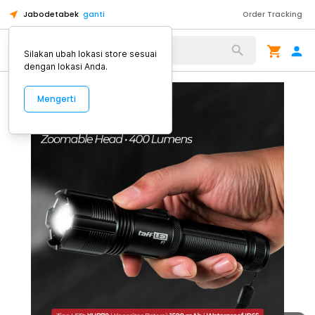
Jabodetabek
ganti
Order Tracking
Alat Kopi
Silakan ubah lokasi store sesuai
dengan lokasi Anda.
Mengerti