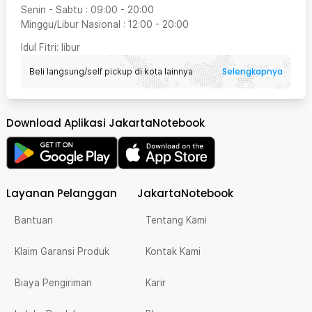
Senin - Sabtu
:
09:00
-
20:00
Minggu/Libur Nasional
:
12:00
-
20:00
Idul Fitri
: libur
Selengkapnya
Beli langsung/self pickup di kota lainnya
Download Aplikasi JakartaNotebook
Layanan Pelanggan
JakartaNotebook
Bantuan
Tentang Kami
Klaim Garansi Produk
Kontak Kami
Biaya Pengiriman
Karir