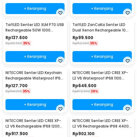
+ Keranjang
+ Keranjang
TaffLED Senter LED XLM P70 USB
TaffLED ZanCaKa Senter LED
Rechargeable 50W 1000
Dual Xenon Rechargeable 10W
Lumens with 26650 Battery -
13500 Lumens - Q3
Rp
137.600
Rp
99.500
XLM-P70
Rp
210.900
35%
Rp
152.900
35%
+ Keranjang
+ Keranjang
NITECORE Senter LED Keychain
NITECORE Senter LED CREE XP-
Rechargeable Waterproof IP65
L2 V6 Waterproof IP68 1100
55 Lumens - Tube V2.0
Lumens - P10 V2
Rp
127.700
Rp
646.600
Rp
194.900
35%
Rp
872.900
26%
+ Keranjang
+ Keranjang
NITECORE Senter LED CREE XP-
NITECORE Senter LED CREE XP-
L2 V6 Rechargeable IP68 1200
L2 V6 Rechargeable IP68 4400
Lumens - MH12 V2
Lumens - E4K
Rp
917.900
Rp
902.100