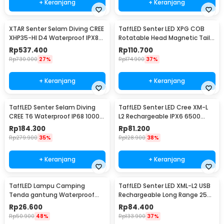
+ Keranjang
+ Keranjang
XTAR Senter Selam Diving CREE
TaffLED Senter LED XPG COB
XHP35-HI D4 Waterproof IPX8
Rotatable Head Magnetic Tail
1600 Lumens - D26 1600S
10000 Lumens - 3189A
Rp
537.400
Rp
110.700
Rp
730.000
27%
Rp
174.900
37%
+ Keranjang
+ Keranjang
TaffLED Senter Selam Diving
TaffLED Senter LED Cree XM-L
CREE T6 Waterproof IP68 10000
L2 Rechargeable IPX6 6500
Lumens - TG-S151
Lumens - 701
Rp
184.300
Rp
81.200
Rp
279.900
35%
Rp
128.900
38%
+ Keranjang
+ Keranjang
TaffLED Lampu Camping
TaffLED Senter LED XML-L2 USB
Tenda gantung Waterproof
Rechargeable Long Range 25W
Emergency 120 Lumens - G198
1000 Lumens Without Battery
Rp
26.600
Rp
84.400
- XML-L2
Rp
50.900
48%
Rp
133.900
37%