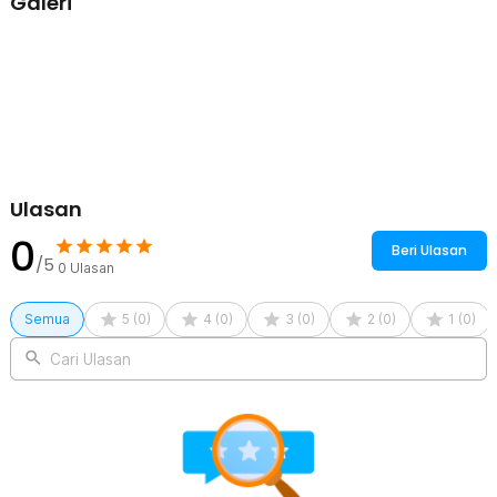
Galeri
terutama saat Anda berada di luar ruangan atau jauh dari sumber
listrik konvensional.
Kelengkapan Produk
Rincian yang Anda dapatkan untuk pembelian produk ini:
1 x TaffLED Senter LED XHP70 Tactical Zoomable Head IP65 400
Lumens - P7
1 x Baterai 18650 3.7 V Button Top
1 x Kabel USB Type C
Ulasan
0
Beri Ulasan
/5
0
Ulasan
Semua
5
(
0
)
4
(
0
)
3
(
0
)
2
(
0
)
1
(
0
)
Cari Ulasan