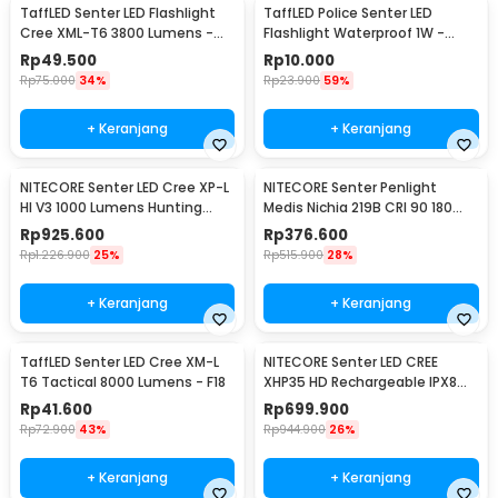
TaffLED Senter LED Flashlight
TaffLED Police Senter LED
Cree XML-T6 3800 Lumens -
Flashlight Waterproof 1W -
E27
TAC2L
Rp
49.500
Rp
10.000
Rp
75.000
34%
Rp
23.900
59%
+ Keranjang
+ Keranjang
NITECORE Senter LED Cree XP-L
NITECORE Senter Penlight
HI V3 1000 Lumens Hunting
Medis Nichia 219B CRI 90 180
Flashlight - New P30
Lumens IPX8 - MT06MD
Rp
925.600
Rp
376.600
Rp
1.226.900
25%
Rp
515.900
28%
+ Keranjang
+ Keranjang
TaffLED Senter LED Cree XM-L
NITECORE Senter LED CREE
T6 Tactical 8000 Lumens - F18
XHP35 HD Rechargeable IPX8
1800 Lumens - MH23
Rp
41.600
Rp
699.900
Rp
72.900
43%
Rp
944.900
26%
+ Keranjang
+ Keranjang