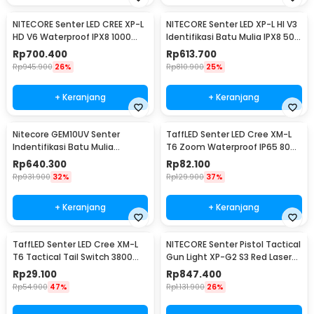
NITECORE Senter LED CREE XP-L
NITECORE Senter LED XP-L HI V3
HD V6 Waterproof IPX8 1000
Identifikasi Batu Mulia IPX8 500
Lumens - MT21C
Lumens - GEM8
Rp
700.400
Rp
613.700
Rp
945.900
26%
Rp
810.900
25%
+ Keranjang
+ Keranjang
Nitecore GEM10UV Senter
TaffLED Senter LED Cree XM-L
Indentifikasi Batu Mulia
T6 Zoom Waterproof IP65 8000
Gemstone Ultraviolet
Lumens - E17 COB
Rp
640.300
Rp
82.100
Rp
931.900
32%
Rp
129.900
37%
+ Keranjang
+ Keranjang
TaffLED Senter LED Cree XM-L
NITECORE Senter Pistol Tactical
T6 Tactical Tail Switch 3800
Gun Light XP-G2 S3 Red Laser
Lumens
300Lumens - NPL10
Rp
29.100
Rp
847.400
Rp
54.900
47%
Rp
1.131.900
26%