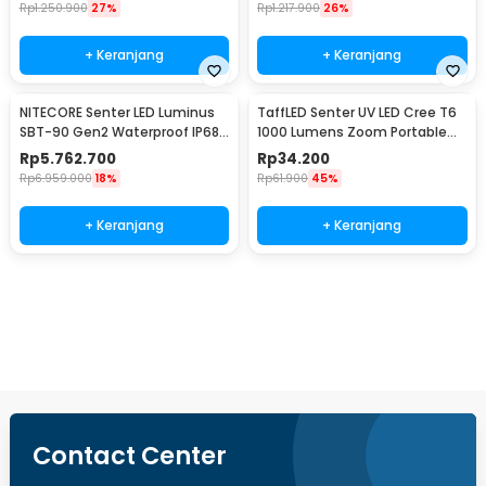
Rp
1.250.900
27%
Rp
1.217.900
26%
+ Keranjang
+ Keranjang
NITECORE Senter LED Luminus
TaffLED Senter UV LED Cree T6
SBT-90 Gen2 Waterproof IP68
1000 Lumens Zoom Portable
5200 Lumens - TM39
395nm - T118
Rp
5.762.700
Rp
34.200
Rp
6.959.000
18%
Rp
61.900
45%
+ Keranjang
+ Keranjang
Beli Sekarang
Contact Center