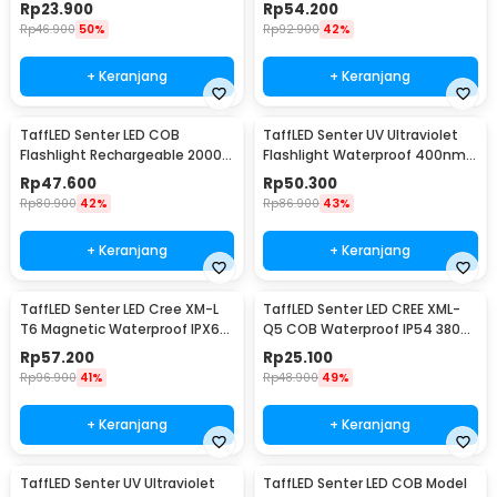
UV-21
2300 Lumens - WY8106
Rp
23.900
Rp
54.200
Rp
46.900
50%
Rp
92.900
42%
+ Keranjang
+ Keranjang
TaffLED Senter LED COB
TaffLED Senter UV Ultraviolet
Flashlight Rechargeable 2000
Flashlight Waterproof 400nm
Lumens - 175A
51 LED - UV-51
Rp
47.600
Rp
50.300
Rp
80.900
42%
Rp
86.900
43%
+ Keranjang
+ Keranjang
TaffLED Senter LED Cree XM-L
TaffLED Senter LED CREE XML-
T6 Magnetic Waterproof IPX6
Q5 COB Waterproof IP54 3800
8000 Lumens - E17 COB
Lumens - P1
Rp
57.200
Rp
25.100
Rp
96.900
41%
Rp
48.900
49%
+ Keranjang
+ Keranjang
TaffLED Senter UV Ultraviolet
TaffLED Senter LED COB Model