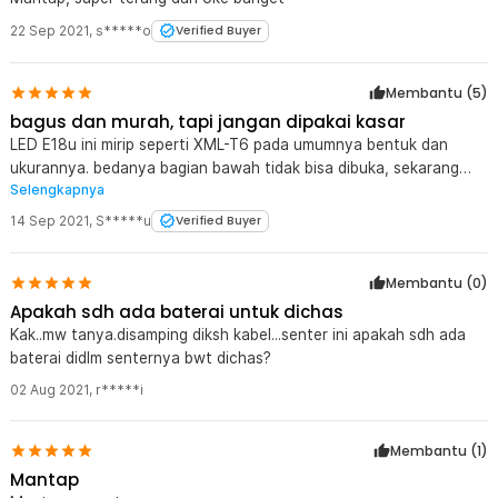
22 Sep 2021
,
s*****o
Verified Buyer
Membantu (
5
)
bagus dan murah, tapi jangan dipakai kasar
LED E18u ini mirip seperti XML-T6 pada umumnya bentuk dan
ukurannya. bedanya bagian bawah tidak bisa dibuka, sekarang
Selengkapnya
ada tombol untuk on/off dan microusb port. ada 3 mode saja,
high low dan strobe. + sudah include baterai tanam 18650 +
14 Sep 2021
,
S*****u
Verified Buyer
sudah include modul charger microusb + LED sama terangnya
dengan XML-T6 + harga murah - grosir dapat bbrp unit yang
Membantu (
0
)
modul charger microUSB di dalamnya longgar, ada yang malah
copot - baterai bisa dibongkar, harus buka dari lensa atas dan
Apakah sdh ada baterai untuk dichas
desolder chip LED dulu. - tidak include kabel microUSB untuk yang
Kak..mw tanya.disamping diksh kabel...senter ini apakah sdh ada
beli direct store lebih baik bawa kabel microusb sendiri dan cari
baterai didlm senternya bwt dichas?
unit yang tidak longgar port microUSBnya. kalau untuk pemakaian
02 Aug 2021
,
r*****i
berat kurang recommend, lebih baik beli yang baterai bisa dicopot
atau yang port microusb disamping.
Membantu (
1
)
Mantap