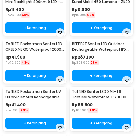
Mini Flashlight 400nm 9 LED -
Kunci Mobil 450 Lumens - ZK20
UV-395
Rp
11.400
Rp
5.900
Rp
26.900
58%
Rp
16.900
66%
+ Keranjang
+ Keranjang
TaffLED Pocketman Senter LED
BEEBEST Senter LED Outdoor
CREE XML Q5 Waterproof 2000
Rechargeable Waterproof IPX6
Lumens - P1
1000 Lumens - FZ101
Rp
41.900
Rp
287.100
Rp
72.900
43%
Rp
393.900
28%
+ Keranjang
+ Keranjang
TaffLED Pocketman Senter UV
TaffLED Senter LED XML-T6
Ultraviolet Mini Rechargeable
Tactical Waterproof IP6 3000
395nm - P1UV
Lumens - E97
Rp
41.400
Rp
65.800
Rp
71.900
43%
Rp
108.900
40%
+ Keranjang
+ Keranjang