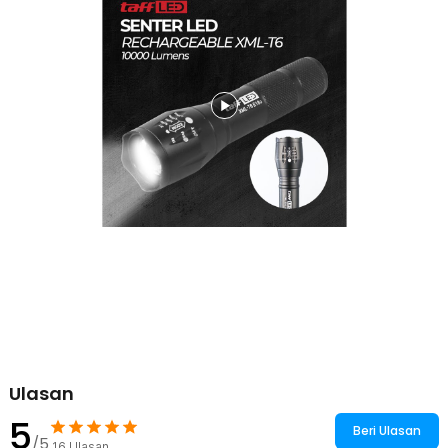
tas, maupun perlengkapan darurat kendaraan. Bobot yang ringan
membuatnya nyaman dibawa tanpa menambah beban perjalanan.
Desain portabel ini memastikan senter selalu siap digunakan kapan
saja dibutuhkan. Sangat cocok sebagai perlengkapan EDC
(Everyday Carry).
Waterproof IPX4 untuk Aktivitas Outdoor
Dengan perlindungan IPX4, senter mampu menghadapi percikan air
dan hujan ringan saat digunakan di luar ruangan. Anda dapat
membawa senter saat camping, memancing, atau hiking tanpa
khawatir terhadap kondisi cuaca yang berubah. Fitur ini
memberikan ketenangan saat beraktivitas di lingkungan outdoor.
Menjadikan senter camping ini lebih andal untuk berbagai
kebutuhan.
Kelengkapan Produk
Rincian yang Anda dapatkan untuk pembelian produk ini:
1 x TaffLED Senter LED XML-T6 Rechargable Waterproof IPX4
10000 Lumens - E18u
1 x Kabel USB Type C
Ulasan
5
Beri Ulasan
/5
16
Ulasan