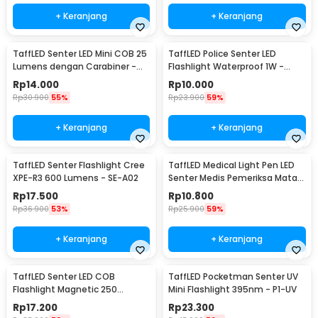
+ Keranjang
+ Keranjang
TaffLED Senter LED Mini COB 25
TaffLED Police Senter LED
Lumens dengan Carabiner -
Flashlight Waterproof 1W -
BM-9402
TAC2L
Rp
14.000
Rp
10.000
Rp
30.900
55%
Rp
23.900
59%
+ Keranjang
+ Keranjang
TaffLED Senter Flashlight Cree
TaffLED Medical Light Pen LED
XPE-R3 600 Lumens - SE-A02
Senter Medis Pemeriksa Mata -
Ti4
Rp
17.500
Rp
10.800
Rp
36.900
53%
Rp
25.900
59%
+ Keranjang
+ Keranjang
TaffLED Senter LED COB
TaffLED Pocketman Senter UV
Flashlight Magnetic 250
Mini Flashlight 395nm - P1-UV
Lumens - BC12
Rp
17.200
Rp
23.300