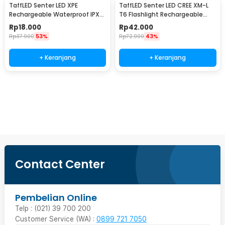
TaffLED Senter LED XPE
TaffLED Senter LED CREE XM-L
Rechargeable Waterproof IPX4
T6 Flashlight Rechargeable
200 Lumens - 3187
500 Lumens - CH1463
Rp
18.000
Rp
42.000
Rp
37.900
53%
Rp
72.900
43%
+ Keranjang
+ Keranjang
Beli Sekarang
Contact Center
Pembelian Online
Telp : (021) 39 700 200
Customer Service (WA) :
0899 721 7050