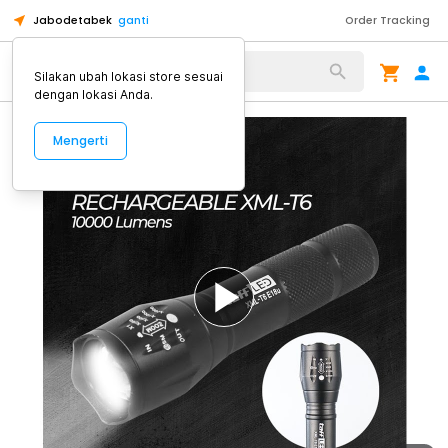
Jabodetabek
ganti
Order Tracking
Alat Kopi
Silakan ubah lokasi store sesuai
dengan lokasi Anda.
Mengerti