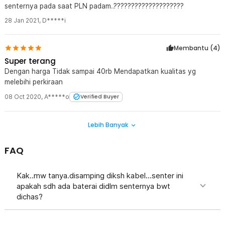
senternya pada saat PLN padam..????????????????????
28 Jan 2021
,
D*****i
Membantu (
4
)
Super terang
Dengan harga Tidak sampai 40rb Mendapatkan kualitas yg
melebihi perkiraan
08 Oct 2020
,
A*****o
Verified Buyer
Lebih Banyak
FAQ
Kak..mw tanya.disamping diksh kabel...senter ini
apakah sdh ada baterai didlm senternya bwt
dichas?