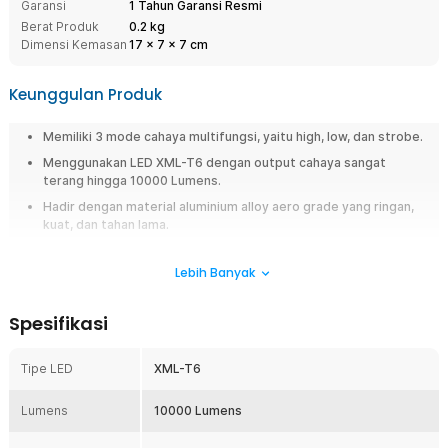
Garansi
1 Tahun Garansi Resmi
Berat Produk
0.2 kg
Dimensi Kemasan
17
x
7
x
7
cm
Keunggulan Produk
Memiliki 3 mode cahaya multifungsi, yaitu high, low, dan strobe.
Menggunakan LED XML-T6 dengan output cahaya sangat
terang hingga 10000 Lumens.
Hadir dengan material aluminium alloy aero grade yang ringan,
kuat, dan tahan lama.
Dapat menyesuaikan sorotan cahaya.
Lebih Banyak
Tahan air standar IPX4, cocok untuk aktivitas outdoor.
Overview
Spesifikasi
Jangan biarkan gelap menghambat aktivitas outdoor Anda, karena kini
hadir senter LED TaffLED seri E18u dengan kekuatan cahaya luar biasa
Tipe LED
XML-T6
hingga 10000 Lumens. Mengandalkan emitter LED XML-T6, senter ini
mampu memberikan tingkat kecerahan tinggi untuk berbagai kebutuhan,
Lumens
10000 Lumens
mulai dari camping, hiking, memancing, hingga keadaan darurat. Desain
ringkas dan tangguh membuatnya mudah dibawa serta andal digunakan