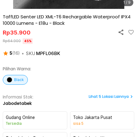
1 / 9
TaffLED Senter LED XML-T6 Rechargable Waterproof IPX4
10000 Lumens - E18u
-
Black
Rp
35.900
Rp
64.900
45
%
•
SKU
MPFL06BK
5
(
16
)
Pilihan Warna:
Black
Lihat
5
Lokasi Lainnya
Informasi Stok:
Jabodetabek
Gudang Online
Toko Jakarta Pusat
Tersedia
sisa
5