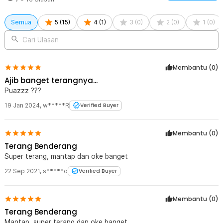
Semua
5
(
15
)
4
(
1
)
3
(
0
)
2
(
0
)
1
(
0
)
Cari Ulasan
Membantu (
0
)
Ajib banget terangnya...
Puazzz ???
19 Jan 2024
,
w*****R
Verified Buyer
Membantu (
0
)
Terang Benderang
Super terang, mantap dan oke banget
22 Sep 2021
,
s*****o
Verified Buyer
Membantu (
0
)
Terang Benderang
Mantap, super terang dan oke banget