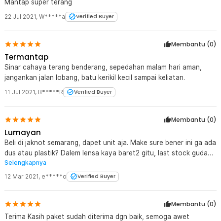
Mantap super terang
22 Jul 2021
,
W*****a
Verified Buyer
Membantu (
0
)
Termantap
Sinar cahaya terang benderang, sepedahan malam hari aman,
jangankan jalan lobang, batu kerikil kecil sampai keliatan.
11 Jul 2021
,
B*****R
Verified Buyer
Membantu (
0
)
Lumayan
Beli di jaknot semarang, dapet unit aja. Make sure bener ini ga ada
dus atau plastik? Dalem lensa kaya baret2 gitu, last stock gudang
Selengkapnya
mungkin Secara build material kokoh, dan oke..belum di coba
penggunaan
12 Mar 2021
,
e*****o
Verified Buyer
Membantu (
0
)
Terima Kasih paket sudah diterima dgn baik, semoga awet