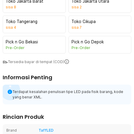
Toko Jakarta Barat
Toko Jakarta Utara
sisa
8
sisa
2
Toko Tangerang
Toko Cikupa
sisa
4
sisa
7
Pick n Go Bekasi
Pick n Go Depok
Pre-Order
Pre-Order
Tersedia bayar di tempat (COD)
Informasi Penting
Terdapat kesalahan penulisan tipe LED pada fisik barang, kode
yang benar XML.
Rincian Produk
Brand
TaffLED