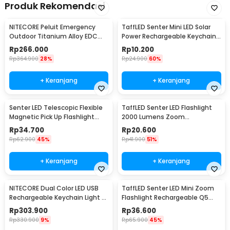
Produk Rekomendasi
NITECORE Peluit Emergency
TaffLED Senter Mini LED Solar
Outdoor Titanium Alloy EDC
Power Rechargeable Keychain
Survival 120dB - NWS10
3 LED 0.8W - XY
Rp
266.000
Rp
10.200
Rp
364.900
28%
Rp
24.900
60%
+ Keranjang
+ Keranjang
Senter LED Telescopic Flexible
TaffLED Senter LED Flashlight
Magnetic Pick Up Flashlight
2000 Lumens Zoom
Aluminium
Waterproof - Pocketman P1
Rp
34.700
Rp
20.600
Rp
62.900
45%
Rp
41.900
51%
+ Keranjang
+ Keranjang
NITECORE Dual Color LED USB
TaffLED Senter LED Mini Zoom
Rechargeable Keychain Light -
Flashlight Rechargeable Q5
THUMB
2000 Lumens
Rp
303.900
Rp
36.600
Rp
330.900
9%
Rp
65.900
45%