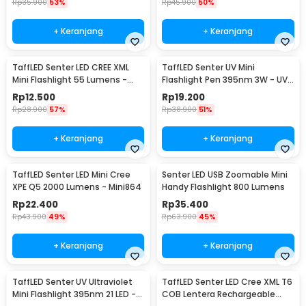
Rp
35.900
53%
Rp
45.900
50%
+ Keranjang
+ Keranjang
TaffLED Senter LED CREE XML
TaffLED Senter UV Mini
Mini Flashlight 55 Lumens -
Flashlight Pen 395nm 3W - UV-
Mini 865
10
Rp
12.500
Rp
19.200
Rp
28.900
57%
Rp
38.900
51%
+ Keranjang
+ Keranjang
TaffLED Senter LED Mini Cree
Senter LED USB Zoomable Mini
XPE Q5 2000 Lumens - Mini864
Handy Flashlight 800 Lumens
Rp
22.400
Rp
35.400
Rp
43.900
49%
Rp
63.900
45%
+ Keranjang
+ Keranjang
TaffLED Senter UV Ultraviolet
TaffLED Senter LED Cree XML T6
Mini Flashlight 395nm 21 LED -
COB Lentera Rechargeable