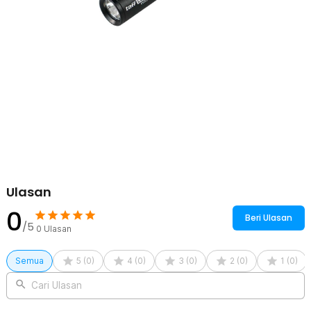
Menggunakan baterai isi ulang 500 mAh sehingga lebih hemat
dibandingkan penggunaan baterai sekali pakai. Pengisian daya
dilakukan melalui port USB Type C yang kompatibel dengan power
bank, laptop, adaptor charger, maupun perangkat lainnya. Waktu
pengisian sekitar 2 jam dengan durasi penggunaan hingga 2-5 jam.
Hemat Daya dan Siap Digunakan Kapan Saja
Kombinasi LED UV efisien dan baterai rechargeable membuat
konsumsi daya lebih hemat. Anda dapat mengandalkannya untuk
pemeriksaan rutin tanpa khawatir sering melakukan pengisian
ulang. Solusi praktis bagi pengguna yang membutuhkan lampu UV
portable setiap saat.
Kelengkapan Produk
Ulasan
Rincian yang Anda dapatkan untuk pembelian produk ini:
1 x TaffLED Senter UV Mini Rechargeable Flashlight Ultraviolet
0
Beri Ulasan
395nm - UV-395
/5
0
Ulasan
1 x Kabel USB Type C
1 x Lanyard
Semua
5
(
0
)
4
(
0
)
3
(
0
)
2
(
0
)
1
(
0
)
Cari Ulasan