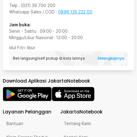
Telp
:
(021) 39 700 200
Whatsapp Sales / COD
:
0896 135 222 00
Jam buka:
Senin - Sabtu
:
09:00
-
20:00
Minggu/Libur Nasional
:
12:00
-
20:00
Idul Fitri
: libur
Selengkapnya
Beli langsung/self pickup di kota lainnya
Download Aplikasi JakartaNotebook
Layanan Pelanggan
JakartaNotebook
Bantuan
Tentang Kami