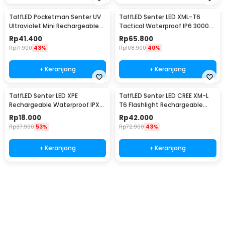
TaffLED Pocketman Senter UV
TaffLED Senter LED XML-T6
Ultraviolet Mini Rechargeable
Tactical Waterproof IP6 3000
395nm - P1UV
Lumens - E97
Rp
41.400
Rp
65.800
Rp
71.900
43%
Rp
108.900
40%
+ Keranjang
+ Keranjang
TaffLED Senter LED XPE
TaffLED Senter LED CREE XM-L
Rechargeable Waterproof IPX4
T6 Flashlight Rechargeable
200 Lumens - 3187
500 Lumens - CH1463
Rp
18.000
Rp
42.000
Rp
37.900
53%
Rp
72.900
43%
+ Keranjang
+ Keranjang
Beli Sekarang