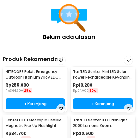
Belum ada ulasan
Produk Rekomendasi
NITECORE Peluit Emergency
TaffLED Senter Mini LED Solar
Outdoor Titanium Alloy EDC
Power Rechargeable Keychain
Survival 120dB - NWS10
3 LED 0.8W - XY
Rp
266.000
Rp
10.200
Rp
364.900
28%
Rp
24.900
60%
+ Keranjang
+ Keranjang
Senter LED Telescopic Flexible
TaffLED Senter LED Flashlight
Magnetic Pick Up Flashlight
2000 Lumens Zoom
Aluminium
Waterproof - Pocketman P1
Rp
34.700
Rp
20.600