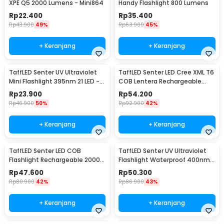
XPE Q5 2000 Lumens - Mini864
Handy Flashlight 800 Lumens
Rp
22.400
Rp
35.400
Rp
43.900
49%
Rp
63.900
45%
+ Keranjang
+ Keranjang
TaffLED Senter UV Ultraviolet
TaffLED Senter LED Cree XML T6
Mini Flashlight 395nm 21 LED -
COB Lentera Rechargeable
UV-21
2300 Lumens - WY8106
Rp
23.900
Rp
54.200
Rp
46.900
50%
Rp
92.900
42%
+ Keranjang
+ Keranjang
TaffLED Senter LED COB
TaffLED Senter UV Ultraviolet
Flashlight Rechargeable 2000
Flashlight Waterproof 400nm
Lumens - 175A
51 LED - UV-51
Rp
47.600
Rp
50.300
Rp
80.900
42%
Rp
86.900
43%
+ Keranjang
+ Keranjang