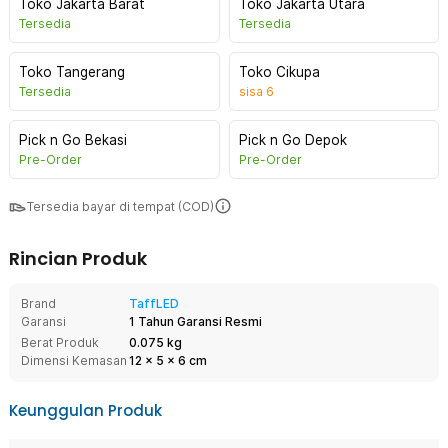
Toko Jakarta Barat
Toko Jakarta Utara
Tersedia
Tersedia
Toko Tangerang
Toko Cikupa
Tersedia
sisa
6
Pick n Go Bekasi
Pick n Go Depok
Pre-Order
Pre-Order
Tersedia bayar di tempat (COD)
Rincian Produk
Brand
TaffLED
Garansi
1 Tahun Garansi Resmi
Berat Produk
0.075 kg
Dimensi Kemasan
12
x
5
x
6
cm
Keunggulan Produk