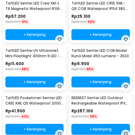
TaffLED Senter LED Cree XM-L
TaffLED Senter LED CREE XML-
T6 Magnetic Waterproof IPX6
Q5 COB Waterproof IP54 3800
8000 Lumens - E17 COB
Lumens - P1
Rp
57.200
Rp
25.100
Rp
96.900
41%
Rp
48.900
49%
+ Keranjang
+ Keranjang
TaffLED Senter UV Ultraviolet
TaffLED Senter LED COB Model
Mini Flashlight 400nm 9 LED -
Kunci Mobil 450 Lumens - ZK20
UV-395
Rp
11.400
Rp
5.900
Rp
26.900
58%
Rp
16.900
66%
+ Keranjang
+ Keranjang
TaffLED Pocketman Senter LED
BEEBEST Senter LED Outdoor
CREE XML Q5 Waterproof 2000
Rechargeable Waterproof IPX6
Lumens - P1
1000 Lumens - FZ101
Rp
41.900
Rp
287.100
Rp
72.900
43%
Rp
393.900
28%
+ Keranjang
+ Keranjang