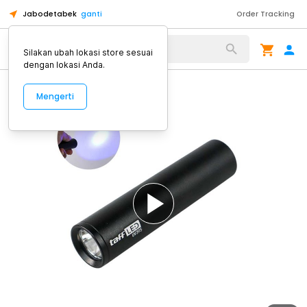
Jabodetabek
ganti
Order Tracking
Alat Kopi
Silakan ubah lokasi store sesuai
dengan lokasi Anda.
Mengerti