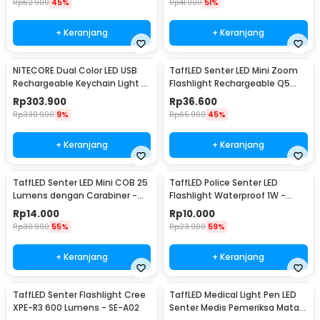
Rp
62.900
45%
Rp
41.900
51%
+ Keranjang
+ Keranjang
NITECORE Dual Color LED USB
TaffLED Senter LED Mini Zoom
Rechargeable Keychain Light -
Flashlight Rechargeable Q5
THUMB
2000 Lumens
Rp
303.900
Rp
36.600
Rp
330.900
9%
Rp
65.900
45%
+ Keranjang
+ Keranjang
TaffLED Senter LED Mini COB 25
TaffLED Police Senter LED
Lumens dengan Carabiner -
Flashlight Waterproof 1W -
BM-9402
TAC2L
Rp
14.000
Rp
10.000
Rp
30.900
55%
Rp
23.900
59%
+ Keranjang
+ Keranjang
TaffLED Senter Flashlight Cree
TaffLED Medical Light Pen LED
XPE-R3 600 Lumens - SE-A02
Senter Medis Pemeriksa Mata -