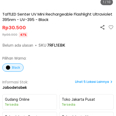
1 / 10
TaffLED Senter UV Mini Rechargeable Flashlight Ultraviolet
395nm - UV-395
-
Black
Rp
30.500
Rp
56.900
47
%
Belum ada ulasan
•
SKU
7RFL1EBK
Pilihan Warna:
Black
Lihat
5
Lokasi Lainnya
Informasi Stok:
Jabodetabek
Gudang Online
Toko Jakarta Pusat
Tersedia
Tersedia