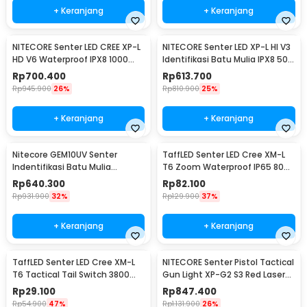
+ Keranjang
+ Keranjang
NITECORE Senter LED CREE XP-L
NITECORE Senter LED XP-L HI V3
HD V6 Waterproof IPX8 1000
Identifikasi Batu Mulia IPX8 500
Lumens - MT21C
Lumens - GEM8
Rp
700.400
Rp
613.700
Rp
945.900
26%
Rp
810.900
25%
+ Keranjang
+ Keranjang
Nitecore GEM10UV Senter
TaffLED Senter LED Cree XM-L
Indentifikasi Batu Mulia
T6 Zoom Waterproof IP65 8000
Gemstone Ultraviolet
Lumens - E17 COB
Rp
640.300
Rp
82.100
Rp
931.900
32%
Rp
129.900
37%
+ Keranjang
+ Keranjang
TaffLED Senter LED Cree XM-L
NITECORE Senter Pistol Tactical
T6 Tactical Tail Switch 3800
Gun Light XP-G2 S3 Red Laser
Lumens
300Lumens - NPL10
Rp
29.100
Rp
847.400
Rp
54.900
47%
Rp
1.131.900
26%