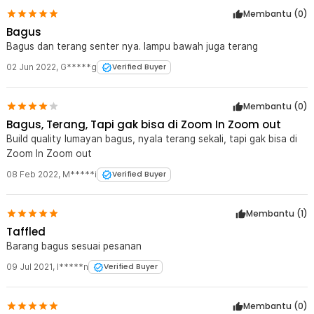
Membantu (
0
)
Bagus
Bagus dan terang senter nya. lampu bawah juga terang
02 Jun 2022
,
G*****g
Verified Buyer
Membantu (
0
)
Bagus, Terang, Tapi gak bisa di Zoom In Zoom out
Build quality lumayan bagus, nyala terang sekali, tapi gak bisa di
Zoom In Zoom out
08 Feb 2022
,
M*****i
Verified Buyer
Membantu (
1
)
Taffled
Barang bagus sesuai pesanan
09 Jul 2021
,
I*****n
Verified Buyer
Membantu (
0
)