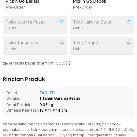
Pick n Go Bekasi
Pick n Go Depok
Pre-Order
Pre-Order
Toko Jakarta Pusat
Toko Jakarta Barat
Habis
Habis
Toko Tangerang
Toko Cikupa
Habis
Habis
Tersedia bayar di tempat (COD)
Rincian Produk
Brand
TaffLED
Garansi
1 Tahun Garansi Resmi
Berat Produk
0.95 kg
Dimensi Kemasan
18
x
11
x
14
cm
Anda sedang mencari senter LED yang terang, praktis, dan cocok
digunakan saat listrik padam maupun aktivitas outdoor? TaffLED ZanCaKa
Q3 hadir dengan Dual Xenon LED yang mampu menghasilkan cahaya