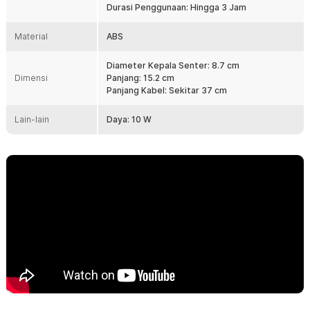
Dilengkapi sistem pengisian daya melalui port USB yang mudah
Durasi Penggunaan: Hingga 3 Jam
digunakan. Anda dapat mengisi ulang baterai menggunakan kabel
USB DC yang sudah termasuk dalam paket penjualan. Sistem
Material
ABS
rechargeable membuat penggunaan lebih hemat dibandingkan
harus membeli baterai sekali pakai secara berkala. Praktis untuk
penggunaan di rumah maupun saat bepergian.
Diameter Kepala Senter: 8.7 cm
Dimensi
Panjang: 15.2 cm
Jangkauan Penerangan Hingga 500 M
Panjang Kabel: Sekitar 37 cm
Senter LED ini mampu menghasilkan pencahayaan dengan
jangkauan hingga 200–500 M. Kemampuan ini sangat membantu
Lain-lain
Daya: 10 W
saat digunakan di area terbuka, perjalanan malam, atau kegiatan
outdoor. Cahaya yang menjangkau lebih jauh membuat objek lebih
mudah terlihat dari kejauhan. Cocok untuk kebutuhan patroli,
camping, maupun penggunaan sehari-hari.
Baterai Internal 1200 mAh
Dilengkapi baterai berkapasitas 1200 mAh yang dapat diisi ulang
berulang kali. Waktu pengisian sekitar 3–4 jam untuk penggunaan
kembali. Setelah terisi penuh, senter dapat digunakan hingga
sekitar 3 jam tergantung mode penggunaan. Solusi praktis untuk
kebutuhan penerangan sehari-hari.
Kelengkapan Produk
Rincian yang Anda dapatkan untuk pembelian produk ini:
1 x TaffLED ZanCaKa Senter LED Dual Xenon Rechargeable 10W