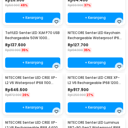
Rp
26.600
Rp
84.400
- XML-L2
Rp
50.900
48%
Rp
133.900
37%
+ Keranjang
+ Keranjang
TaffLED Senter LED XLM P70 USB
NITECORE Senter LED Keychain
Rechargeable 50W 1000
Rechargeable Waterproof IP65
Lumens with 26650 Battery -
55 Lumens - Tube V2.0
Rp
137.600
Rp
127.700
XLM-P70
Rp
210.900
35%
Rp
194.900
35%
+ Keranjang
+ Keranjang
NITECORE Senter LED CREE XP-
NITECORE Senter LED CREE XP-
L2 V6 Waterproof IP68 1100
L2 V6 Rechargeable IP68 1200
Lumens - P10 V2
Lumens - MH12 V2
Rp
646.600
Rp
917.900
Rp
872.900
26%
Rp
1.250.900
27%
+ Keranjang
+ Keranjang
NITECORE Senter LED CREE XP-
NITECORE Senter LED Luminus
L2 V6 Rechargeable IP68 4400
SBT-90 Gen2 Waterproof IP68