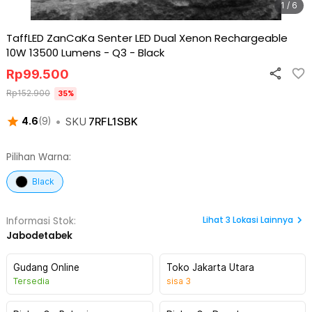
1 / 6
TaffLED ZanCaKa Senter LED Dual Xenon Rechargeable
10W 13500 Lumens - Q3
-
Black
Rp
99.500
Rp
152.900
35
%
•
SKU
7RFL1SBK
4.6
(
9
)
Pilihan Warna:
Black
Lihat
3
Lokasi Lainnya
Informasi Stok:
Jabodetabek
Gudang Online
Toko Jakarta Utara
Tersedia
sisa
3