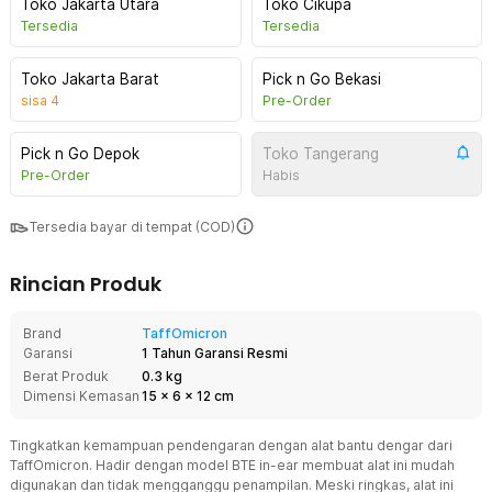
Toko Jakarta Utara
Toko Cikupa
Tersedia
Tersedia
Toko Jakarta Barat
Pick n Go Bekasi
sisa
4
Pre-Order
Pick n Go Depok
Toko Tangerang
Pre-Order
Habis
Tersedia bayar di tempat (COD)
Rincian Produk
Brand
TaffOmicron
Garansi
1 Tahun Garansi Resmi
Berat Produk
0.3 kg
Dimensi Kemasan
15
x
6
x
12
cm
Tingkatkan kemampuan pendengaran dengan alat bantu dengar dari
TaffOmicron. Hadir dengan model BTE in-ear membuat alat ini mudah
digunakan dan tidak mengganggu penampilan. Meski ringkas, alat ini