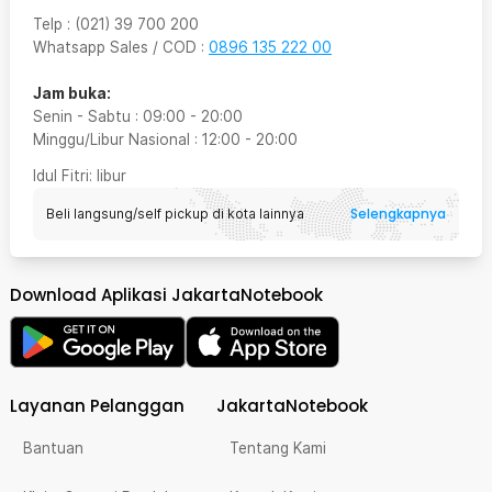
Telp
:
(021) 39 700 200
Whatsapp Sales / COD
:
0896 135 222 00
Jam buka:
Senin - Sabtu
:
09:00
-
20:00
Minggu/Libur Nasional
:
12:00
-
20:00
Idul Fitri
: libur
Selengkapnya
Beli langsung/self pickup di kota lainnya
Download Aplikasi JakartaNotebook
Layanan Pelanggan
JakartaNotebook
Bantuan
Tentang Kami