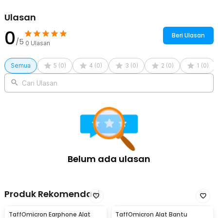
Ulasan
0
Beri Ulasan
/5
0
Ulasan
Semua
5
(
0
)
4
(
0
)
3
(
0
)
2
(
0
)
1
(
0
)
Cari Ulasan
Belum ada ulasan
Produk Rekomendasi
TaffOmicron Earphone Alat
TaffOmicron Alat Bantu