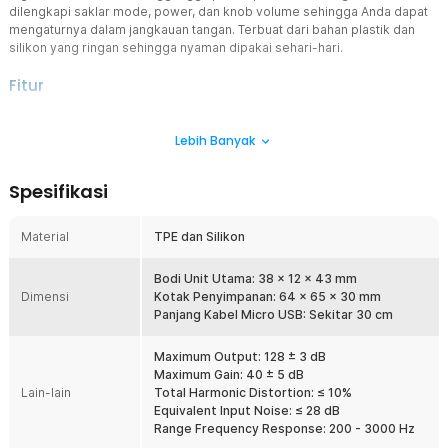
dilengkapi saklar mode, power, dan knob volume sehingga Anda dapat
mengaturnya dalam jangkauan tangan. Terbuat dari bahan plastik dan
silikon yang ringan sehingga nyaman dipakai sehari-hari.
Fitur
Mode Sesuai Kondisi Lingkungan
Lebih Banyak
Nikmati fleksibilitas dalam setiap situasi dengan pilihan mode
frekuensi tinggi atau rendah, yang dapat disesuaikan dengan
preferensi pendengaran Anda. Cukup pilih, sesuaikan, dan rasakan
Spesifikasi
perbedaannya.
Atur Volume, Pendengaran Jelas
Material
TPE dan Silikon
Sesuaikan tingkat suara sesuai keinginan Anda dan nikmati kualitas
audio yang lebih personal. Dengan kontrol volume yang mudah
diakses, Anda dapat menemukan keseimbangan sempurna antara
Bodi Unit Utama: 38 x 12 x 43 mm
Dimensi
kejernihan suara dan kenyamanan telinga.
Kotak Penyimpanan: 64 x 65 x 30 mm
Panjang Kabel Micro USB: Sekitar 30 cm
Desain Ringan dan Anti Jatuh
Dengan desain BTE (Behind The Ear) yang ergonomis dan berbobot
Maximum Output: 128 ± 3 dB
ringan, alat bantu dengar ini menyatu sempurna di telinga tanpa
Maximum Gain: 40 ± 5 dB
terasa membebani. Struktur yang stabil menjaga posisi tetap aman,
Lain-lain
Total Harmonic Distortion: ≤ 10%
bahkan saat digunakan dalam aktivitas sepanjang hari.
Equivalent Input Noise: ≤ 28 dB
Pilih Ukuran yang Pas
Range Frequency Response: 200 - 3000 Hz
3 Ukuran eartips yang tersedia (satu terpasang) memastikan alat