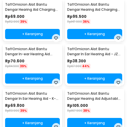
TaffOmicron Alat Bantu
TaffOmicron Alat Bantu
Dengar Hearing Aid Charging
Dengar Hearing Aid Charging
Station - JZ-1088F
Station - JZ-1088F2
Rp
69.000
Rp
95.500
Rp
112.900
39%
Rp
147.900
36%
+ Keranjang
+ Keranjang
TaffOmicron Alat Bantu
TaffOmicron Alat Bantu
Dengar In-ear Hearing Aid
Dengar In Ear Hearing Aid - JZ-
Headset Back Clip - JY-2019A
1088A2
Rp
70.600
Rp
38.300
Rp
114.900
39%
Rp
67.900
44%
+ Keranjang
+ Keranjang
TaffOmicron Alat Bantu
TaffOmicron Alat Bantu
Dengar In Ear Hearing Aid - K-
Dengar Hearing Aid Adjustable
88U
Rechargeable - X-08
Rp
69.800
Rp
105.000
Rp
113.900
39%
Rp
167.900
38%
+ Keranjang
+ Keranjang