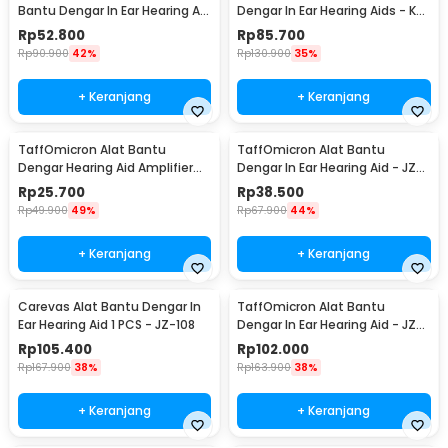
Bantu Dengar In Ear Hearing Aid
Dengar In Ear Hearing Aids - K-
129dB - F-139
88
Rp
52.800
Rp
85.700
Rp
90.900
42%
Rp
130.900
35%
+ Keranjang
+ Keranjang
TaffOmicron Alat Bantu
TaffOmicron Alat Bantu
Dengar Hearing Aid Amplifier
Dengar In Ear Hearing Aid - JZ-
Telinga Earphone - JZ-1088A
1088H
Rp
25.700
Rp
38.500
Rp
49.900
49%
Rp
67.900
44%
+ Keranjang
+ Keranjang
Carevas Alat Bantu Dengar In
TaffOmicron Alat Bantu
Ear Hearing Aid 1 PCS - JZ-108
Dengar In Ear Hearing Aid - JZ-
1088A1
Rp
105.400
Rp
102.000
Rp
167.900
38%
Rp
163.900
38%
+ Keranjang
+ Keranjang