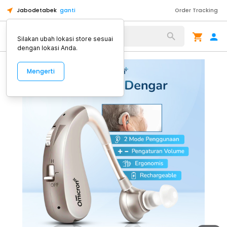
Jabodetabek
ganti
Order Tracking
Alat Kopi
Silakan ubah lokasi store sesuai
dengan lokasi Anda.
Mengerti