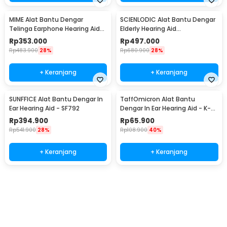
MIME Alat Bantu Dengar
SCIENLODIC Alat Bantu Dengar
Telinga Earphone Hearing Aid
Elderly Hearing Aid
Amplifier - Z-162
Rechargeable - S-255
Rp
353.000
Rp
497.000
Rp
483.900
28%
Rp
680.900
28%
+ Keranjang
+ Keranjang
SUNFFICE Alat Bantu Dengar In
TaffOmicron Alat Bantu
Ear Hearing Aid - SF792
Dengar In Ear Hearing Aid - K-
88U-Lite
Rp
394.900
Rp
65.900
Rp
541.900
28%
Rp
108.900
40%
+ Keranjang
+ Keranjang
Beli Sekarang