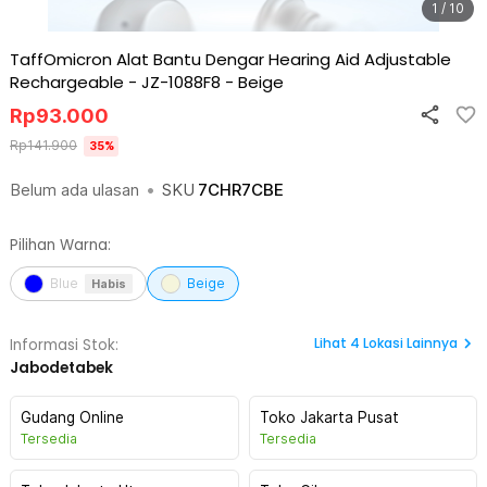
1 / 10
TaffOmicron Alat Bantu Dengar Hearing Aid Adjustable
Rechargeable - JZ-1088F8
-
Beige
Rp
93.000
Rp
141.900
35
%
Belum ada ulasan
•
SKU
7CHR7CBE
Pilihan Warna:
Blue
Beige
Habis
Lihat
4
Lokasi Lainnya
Informasi Stok:
Jabodetabek
Gudang Online
Toko Jakarta Pusat
Tersedia
Tersedia