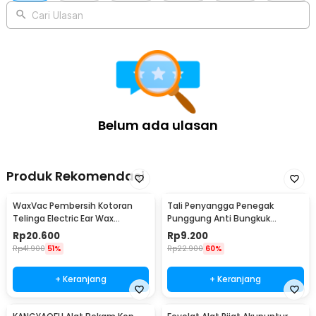
Cari Ulasan
Belum ada ulasan
Produk Rekomendasi
WaxVac Pembersih Kotoran
Tali Penyangga Penegak
Telinga Electric Ear Wax
Punggung Anti Bungkuk
Vacuum Silicon Tip - 682
Posture Corrector Size S
Rp
20.600
Rp
9.200
Rp
41.900
51%
Rp
22.900
60%
+ Keranjang
+ Keranjang