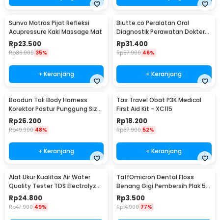
Sunvo Matras Pijat Refleksi
Biutte.co Peralatan Oral
Acupressure Kaki Massage Mat
Diagnostik Perawatan Dokter
Gigi Dental 5in1 - 7CKQ01
Rp
23.500
Rp
31.400
Rp
36.000
35%
Rp
57.900
46%
+ Keranjang
+ Keranjang
Boodun Tali Body Harness
Tas Travel Obat P3K Medical
Korektor Postur Punggung Size
First Aid Kit - XC115
M - BBJ-15
Rp
26.200
Rp
18.200
Rp
49.900
48%
Rp
37.900
52%
+ Keranjang
+ Keranjang
Alat Ukur Kualitas Air Water
TaffOmicron Dental Floss
Quality Tester TDS Electrolyzer
Benang Gigi Pembersih Plak 50
- JJ2850
PCS - LMT-558
Rp
24.800
Rp
3.500
Rp
47.900
49%
Rp
14.900
77%