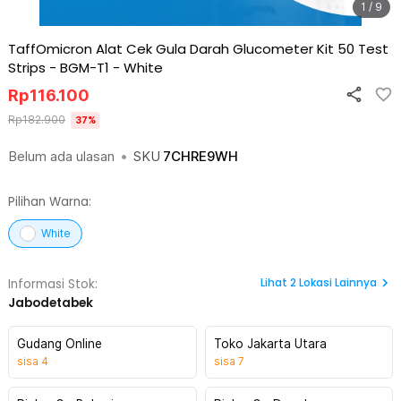
1 / 9
TaffOmicron Alat Cek Gula Darah Glucometer Kit 50 Test
Strips - BGM-T1
-
White
Rp
116.100
Rp
182.900
37
%
Belum ada ulasan
•
SKU
7CHRE9WH
Pilihan Warna:
White
Lihat
2
Lokasi Lainnya
Informasi Stok:
Jabodetabek
Gudang Online
Toko Jakarta Utara
sisa
4
sisa
7