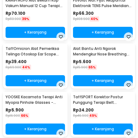
KANGYAOFU Alat Bekam Kop
Fovolat Alat Pijat Akupuntur
Vakum Manual 12 Cup Terapi
Elektronik TENS Pulse Meridian
Cupping Set - KN12
Massager - SY-D2-116
Rp
70.100
Rp
66.300
Rp
113.900
39%
Rp
108.900
40%
+ Keranjang
+ Keranjang
TaffOmicron Alat Pemeriksa
Alat Bantu Anti Ngorok
Telinga Otoskop Ear Scope
Mendengkur Nose Breathing
with LED Light - KT-GF08HA
Stop Snoring 4 PCS
Rp
39.400
Rp
5.600
Rp
69.900
44%
Rp
15.900
65%
+ Keranjang
+ Keranjang
YOOSKE Kacamata Terapi Anti
TaffSPORT Korektor Postur
Myopia Pinhole Glasses -
Punggung Terapi Belt
D11301
Magnetic L - T025
Rp
5.900
Rp
24.200
Rp
16.900
66%
Rp
46.900
49%
+ Keranjang
+ Keranjang