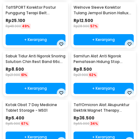
TaffSPORT Korektor Postur
Welnove Sleeve Korektor
Punggung Terapi Belt
Tulang Jempol Bunion Hallux
Magnetic XL - T025
Orthotics - CSQ1408
Rp
25.100
Rp
12.500
Rp
48.900
49%
Rp
28.900
57%
+ Keranjang
+ Keranjang
Sabuk Tidur Anti Ngorok Snoring
Samifun Alat Anti Ngorok
Solution Chin Rest Band 66cm
Pernafasan Hidung Stop
- 5582
Snoring Air Purifier - MX-555
Rp
8.600
Rp
8.500
Rp
21.900
61%
Rp
21.900
62%
+ Keranjang
+ Keranjang
Kotak Obat 7 Day Medicine
TaffOmicron Alat Akupunktur
Tablet Storage - MS01
Elektrik Magnet Therapy
Battery - DF-618
Rp
5.400
Rp
36.500
Rp
15.900
67%
Rp
55.000
34%
+ Keranjang
+ Keranjang