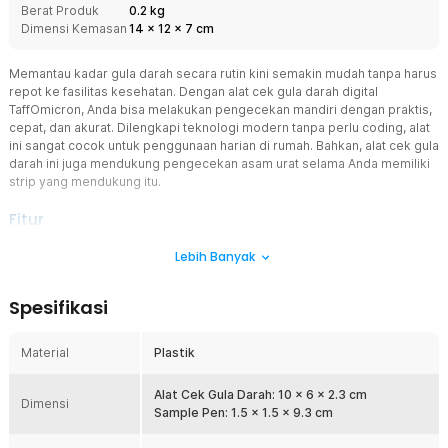
Berat Produk
0.2 kg
Dimensi Kemasan
14
x
12
x
7
cm
Memantau kadar gula darah secara rutin kini semakin mudah tanpa harus
repot ke fasilitas kesehatan. Dengan alat cek gula darah digital
TaffOmicron, Anda bisa melakukan pengecekan mandiri dengan praktis,
cepat, dan akurat. Dilengkapi teknologi modern tanpa perlu coding, alat
ini sangat cocok untuk penggunaan harian di rumah. Bahkan, alat cek gula
darah ini juga mendukung pengecekan asam urat selama Anda memiliki
strip yang mendukung itu.
Fitur
Teknologi No Coding Lebih Praktis
Lebih Banyak
Glucometer ini tidak memerlukan proses coding saat menggunakan
strip, sehingga jauh lebih mudah digunakan. Anda cukup
Spesifikasi
memasukkan strip dan langsung melakukan pengukuran tanpa
pengaturan tambahan. Fitur ini sangat membantu terutama bagi
pengguna lansia atau pemula. Dengan sistem no coding, risiko
Material
Plastik
kesalahan penggunaan juga lebih kecil.
Akurasi Tinggi
Alat Cek Gula Darah: 10 x 6 x 2.3 cm
Dimensi
Menggunakan teknologi enzim GDH, alat ini mampu memberikan
Sample Pen: 1.5 x 1.5 x 9.3 cm
hasil pengukuran yang stabil dan akurat. Enzim ini tidak mudah