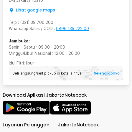
DKI Jakarta
10210
Lihat google maps
Telp
:
(021) 39 700 200
Whatsapp Sales / COD
:
0896 135 222 00
Jam buka:
Senin - Sabtu
:
09:00
-
20:00
Minggu/Libur Nasional
:
12:00
-
20:00
Idul Fitri
: libur
Selengkapnya
Beli langsung/self pickup di kota lainnya
Download Aplikasi JakartaNotebook
Layanan Pelanggan
JakartaNotebook