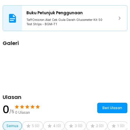
Anda bisa menggunakan model TS-50.
Multifungsi Bisa Cek Asam Urat
Buku Petunjuk Penggunaan
Tidak hanya sebagai alat cek gula darah, perangkat ini juga dapat
digunakan untuk mengukur asam urat dengan strip yang sesuai.
TaffOmicron Alat Cek Gula Darah Glucometer Kit 50
Test Strips - BGM-T1
Fitur ini memberikan nilai lebih karena satu alat bisa digunakan
untuk dua kebutuhan kesehatan. Apabila Anda memiliki strip yang
sesuai untuk cek asam urat, Anda jadi lebih hemat biaya tanpa perlu
membeli alat tambahan.
Galeri
Kelengkapan Produk
Rincian yang Anda dapatkan untuk pembelian produk ini:
1 x TaffOmicron Alat Cek Gula Darah Glucometer - BGM-T1
1 x Sample Pen
50 x Strip Test Gula Darah
50 x Jarum
1 x Panduan Penggunaan untuk Strip Tes
1 x Panduan Penggunaan
Ulasan
0
Beri Ulasan
/5
0
Ulasan
Semua
5
(
0
)
4
(
0
)
3
(
0
)
2
(
0
)
1
(
0
)