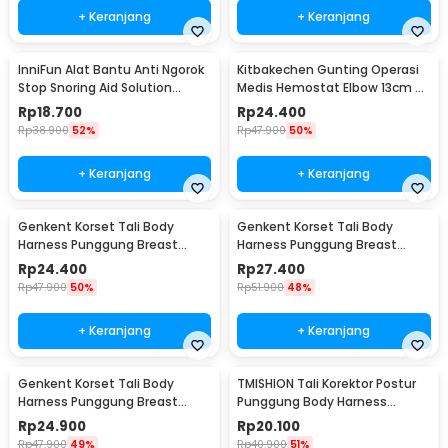
+ Keranjang
+ Keranjang
InniFun Alat Bantu Anti Ngorok
Kitbakechen Gunting Operasi
Stop Snoring Aid Solution
Medis Hemostat Elbow 13cm -
Tongue Guard - G7G40
J4-682
Rp
18.700
Rp
24.400
Rp
38.900
52%
Rp
47.900
50%
+ Keranjang
+ Keranjang
Genkent Korset Tali Body
Genkent Korset Tali Body
Harness Punggung Breast
Harness Punggung Breast
Support S - BBJ-16
Support M - BBJ-16
Rp
24.400
Rp
27.400
Rp
47.900
50%
Rp
51.900
48%
+ Keranjang
+ Keranjang
Genkent Korset Tali Body
TMISHION Tali Korektor Postur
Harness Punggung Breast
Punggung Body Harness
Support L - BBJ-16
Posture Corrector - BBJ-16
Rp
24.900
Rp
20.100
Rp
47.900
49%
Rp
40.900
51%