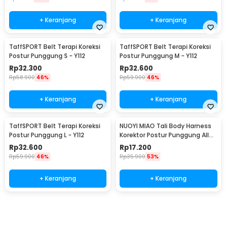
+ Keranjang
+ Keranjang
TaffSPORT Belt Terapi Koreksi
TaffSPORT Belt Terapi Koreksi
Postur Punggung S - Y112
Postur Punggung M - Y112
Rp
32.300
Rp
32.600
Rp
58.900
46%
Rp
59.900
46%
+ Keranjang
+ Keranjang
TaffSPORT Belt Terapi Koreksi
NUOYI MIAO Tali Body Harness
Postur Punggung L - Y112
Korektor Postur Punggung All
Size - NY-15
Rp
32.600
Rp
17.200
Rp
59.900
46%
Rp
35.900
53%
+ Keranjang
+ Keranjang
Beli Sekarang