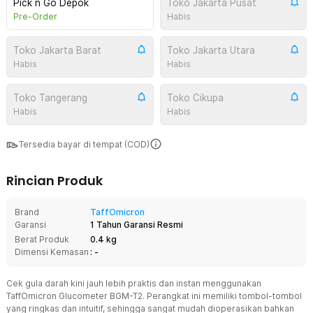
Pick n Go Depok
Toko Jakarta Pusat
Pre-Order
Habis
Toko Jakarta Barat
Toko Jakarta Utara
Habis
Habis
Toko Tangerang
Toko Cikupa
Habis
Habis
Tersedia bayar di tempat (COD)
Rincian Produk
Brand
TaffOmicron
Garansi
1 Tahun Garansi Resmi
Berat Produk
0.4 kg
Dimensi Kemasan
: -
Cek gula darah kini jauh lebih praktis dan instan menggunakan
TaffOmicron Glucometer BGM-T2. Perangkat ini memiliki tombol-tombol
yang ringkas dan intuitif, sehingga sangat mudah dioperasikan bahkan