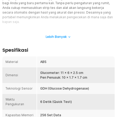
bagi Anda yang baru pertama kali. Tanpa perlu pengaturan yang rumit,
Anda cukup memasukkan strip tes dan alat akan langsung bekerja
secara otomatis dengan hasil yang akurat dan presisi. Desainnya yang
portabel memungkinkan Anda melakukan pengecekan di mana saja dan
kapan saja.
Fitur
Lebih Banyak
Ukur Kadar dalam Hitungan Detik
Waktu Anda sangat berharga, itulah sebabnya alat ini dirancang
Spesifikasi
untuk memberikan hasil hanya dalam waktu 6 detik saja. Begitu
sampel darah menyentuh strip, sistem langsung memproses data
secara cepat tanpa jeda yang lama.
Material
ABS
Hasil Pengukuran Stabil dan Akurat
Jangan kompromi soal akurasi, karena alat ini dibekali teknologi
Glucometer: 11 x 6 x 2.5 cm
Dimensi
sensor GDH terbaru yang memastikan setiap tetes darah dianalisis
Pen Penusuk: 10 x 1.7 x 1.7 cm
secara presisi. Anda bisa mendapatkan data yang konsisten dan
dapat diandalkan setiap saat tanpa perlu ragu dengan angka yang
Teknologi Sensor
GDH (Glucose Dehydrogenase)
muncul.
Cek Gula Minim Rasa Sakit
Waktu
6 Detik (Quick Test)
Pengukuran
Jika Anda sering menunda cek gula darah karena takut sakit, alat ini
adalah solusi yang tepat bagi Anda. Dengan pen penusuk yang
halus dan sampel darah yang dibutuhkan sangat sedikit, prosesnya
Kapasitas Memori
256 Set Data