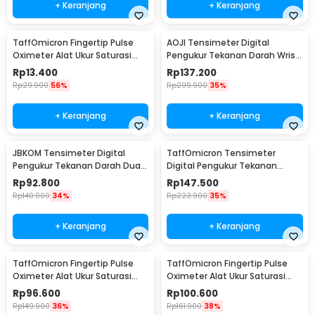
+ Keranjang
+ Keranjang
TaffOmicron Fingertip Pulse
AOJI Tensimeter Digital
Oximeter Alat Ukur Saturasi
Pengukur Tekanan Darah Wrist
Oksigen Darah - SMH-01
English Voice - WRS-35E
Rp
13.400
Rp
137.200
Rp
29.900
56%
Rp
209.900
35%
+ Keranjang
+ Keranjang
JBKOM Tensimeter Digital
TaffOmicron Tensimeter
Pengukur Tekanan Darah Dual
Digital Pengukur Tekanan
Power Bahasa Indonesia - BK-
Darah English Voice - YM-5L8
Rp
92.800
Rp
147.500
803
Rp
140.000
34%
Rp
223.900
35%
+ Keranjang
+ Keranjang
TaffOmicron Fingertip Pulse
TaffOmicron Fingertip Pulse
Oximeter Alat Ukur Saturasi
Oximeter Alat Ukur Saturasi
Oksigen Darah - PO-A2AO
Oksigen Darah - PO-C6AO
Rp
96.600
Rp
100.600
Rp
149.900
36%
Rp
161.900
38%