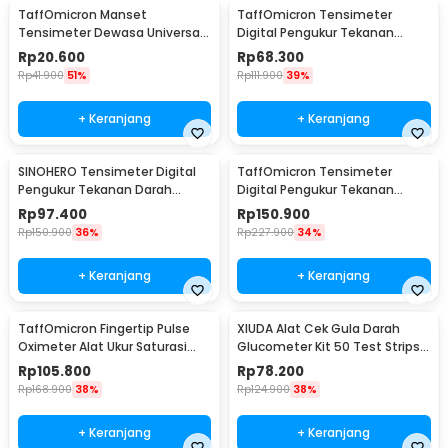
TaffOmicron Manset
TaffOmicron Tensimeter
Tensimeter Dewasa Universal
Digital Pengukur Tekanan
Arm Cuff Replacement 22-
Darah Indonesia Voice - BW-
Rp
20.600
Rp
68.300
48cm - B02
3205
Rp
41.900
51%
Rp
111.900
39%
+ Keranjang
+ Keranjang
SINOHERO Tensimeter Digital
TaffOmicron Tensimeter
Pengukur Tekanan Darah
Digital Pengukur Tekanan
English Voice - GK102
Darah Wrist Monitor - YK-BPW1
Rp
97.400
Rp
150.900
Rp
150.900
36%
Rp
227.900
34%
+ Keranjang
+ Keranjang
TaffOmicron Fingertip Pulse
XIUDA Alat Cek Gula Darah
Oximeter Alat Ukur Saturasi
Glucometer Kit 50 Test Strips -
Oksigen Darah - YK-80B
G058
Rp
105.800
Rp
78.200
Rp
168.900
38%
Rp
124.900
38%
+ Keranjang
+ Keranjang