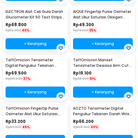
ELECTRON Alat Cek Gula Darah
AIQUE Fingertip Pulse Oximeter
Glucometer Kit 50 Test Strips -
Alat Ukur Saturasi Oksigen
HH-XT520
Darah - TY-05
Rp
68.800
Rp
49.300
Rp
112.900
40%
Rp
74.900
35%
+ Keranjang
+ Keranjang
TaffOmicron Tensimeter
TaffOmicron Manset
Digital Pengukur Tekanan
Tensimeter Dewasa Arm Cuff
Darah Indonesia Voice - A01
Replacement 17-22cm - BX17
Rp
69.500
Rp
19.100
Rp
108.900
37%
Rp
38.900
51%
+ Keranjang
+ Keranjang
TaffOmicron Fingertip Pulse
AOZTO Tensimeter Digital
Oximeter Alat Ukur Saturasi
Pengukur Tekanan Darah Wrist
Oksigen Darah - A6
Monitor with Voice - BP-502
Rp
33.200
Rp
66.200
Rp
60.900
46%
Rp
108.900
40%