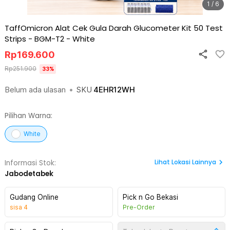
1 / 6
TaffOmicron Alat Cek Gula Darah Glucometer Kit 50 Test
Strips - BGM-T2
-
White
Rp
169.600
Rp
251.900
33
%
Belum ada ulasan
•
SKU
4EHR12WH
Pilihan Warna:
White
Lihat
Lokasi Lainnya
Informasi Stok:
Jabodetabek
Gudang Online
Pick n Go Bekasi
sisa
4
Pre-Order