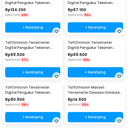
Digital Pengukur Tekanan
Digital Pengukur Tekanan
Darah Wrist Monitor Bahasa
Darah Dual Power - BW-3205
Rp
134.200
Rp
67.100
Indonesia - RZ-204
Rp
197.900
33%
Rp
102.900
35%
+ Keranjang
+ Keranjang
TaffOmicron Tensimeter
TaffOmicron Tensimeter
Digital Pengukur Tekanan
Digital Pengukur Tekanan
Darah English Voice - A01
Darah Dual Power without
Rp
69.500
Rp
69.500
Voice - BW-750
Rp
108.900
37%
Rp
113.900
39%
+ Keranjang
+ Keranjang
TaffOmicron Tensimeter
TaffOmicron Manset
Digital Pengukur Tekanan
Tensimeter Dewasa Universal
Darah Dual Power with Voice -
Arm Cuff Replacement 22-
Rp
80.900
Rp
14.600
BW-750
32cm - B02
Rp
128.900
38%
Rp
31.900
55%
+ Keranjang
+ Keranjang