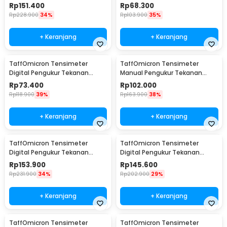
Darah Bahasa Indonesia -
Darah English Voice - BW-3205
Rp
151.400
Rp
68.300
RAK289
Rp
228.900
34%
Rp
103.900
35%
+ Keranjang
+ Keranjang
TaffOmicron Tensimeter
TaffOmicron Tensimeter
Digital Pengukur Tekanan
Manual Pengukur Tekanan
Darah Wrist Monitor - CK-102S
Darah Stetoskop Set - 0197
Rp
73.400
Rp
102.000
Rp
118.900
39%
Rp
163.900
38%
+ Keranjang
+ Keranjang
TaffOmicron Tensimeter
TaffOmicron Tensimeter
Digital Pengukur Tekanan
Digital Pengukur Tekanan
Darah Bahasa Indonesia - RAK-
Darah Dual Power - RAK-283
Rp
153.900
Rp
145.600
283
Rp
231.900
34%
Rp
202.900
29%
+ Keranjang
+ Keranjang
TaffOmicron Tensimeter
TaffOmicron Tensimeter