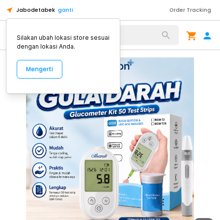
Jabodetabek
ganti
Order Tracking
Alat Kopi
Silakan ubah lokasi store sesuai
dengan lokasi Anda.
Mengerti