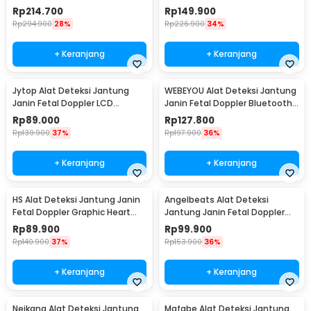
Heartrate 3.0MHz - FH-A01
Heartrate 2.5MHz - YK-90C
Rp
214.700
Rp
149.900
Rp
294.900
28%
Rp
226.900
34%
+ Keranjang
+ Keranjang
Jytop Alat Deteksi Jantung
WEBEYOU Alat Deteksi Jantung
Janin Fetal Doppler LCD
Janin Fetal Doppler Bluetooth
Heartrate 3.0MHz - YSL-
3MHz - WF-FD101
Rp
89.000
Rp
127.800
T505/YSL-505
Rp
139.900
37%
Rp
197.900
36%
+ Keranjang
+ Keranjang
HS Alat Deteksi Jantung Janin
Angelbeats Alat Deteksi
Fetal Doppler Graphic Heart
Jantung Janin Fetal Doppler
Rate 2.5MHz - W8-25
Heart Rate 3.0MHz - I200
Rp
89.900
Rp
99.900
Rp
140.900
37%
Rp
153.900
36%
+ Keranjang
+ Keranjang
Neikang Alat Deteksi Jantung
Mafabe Alat Deteksi Jantung