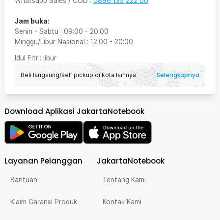
Whatsapp Sales / COD
:
0896 135 222 00
Jam buka:
Senin - Sabtu
:
09:00
-
20:00
Minggu/Libur Nasional
:
12:00
-
20:00
Idul Fitri
: libur
Selengkapnya
Beli langsung/self pickup di kota lainnya
Download Aplikasi JakartaNotebook
Layanan Pelanggan
JakartaNotebook
Bantuan
Tentang Kami
Klaim Garansi Produk
Kontak Kami