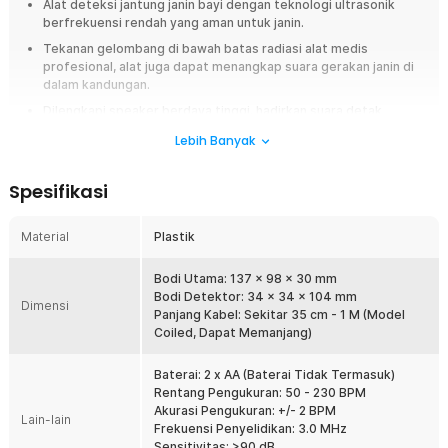
Alat deteksi jantung janin bayi dengan teknologi ultrasonik
berfrekuensi rendah yang aman untuk janin.
Tekanan gelombang di bawah batas radiasi alat medis
profesional, alat juga dapat menangkap suara gerakan janin di
dalam kandungan.
Dilengkapi speaker berdaya tinggi, hadirkan suara detak
jantung yang jernih dan realistis.
Lebih Banyak
Penggunaan fleksibel dengan atau tanpa gel, pengguna bisa
menggunakan baby oil atau minyak zaitun.
Spesifikasi
Adanya layar LCD besar dan pencahayaan LED lembut, informasi
ditampilkan secara akurat.
Material
Plastik
Ringkasan
Bodi Utama: 137 x 98 x 30 mm
Menunggu jadwal kontrol ke dokter sering membuat ibu hamil
Bodi Detektor: 34 x 34 x 104 mm
penasaran dengan kondisi si kecil, terutama saat ingin mengetahui detak
Dimensi
Panjang Kabel: Sekitar 35 cm - 1 M (Model
jantung janin. Kini Anda bisa melakukan pemantauan awal secara praktis
Coiled, Dapat Memanjang)
dengan Fetal Doppler portable ini. Dirancang mudah digunakan di rumah,
alat ini membantu mendengar denyut jantung bayi dengan lebih nyaman.
Cocok untuk ibu hamil yang ingin lebih tenang selama masa kehamilan.
Baterai: 2 x AA (Baterai Tidak Termasuk)
Rentang Pengukuran: 50 - 230 BPM
Fitur
Akurasi Pengukuran: +/- 2 BPM
Lain-lain
Frekuensi Penyelidikan: 3.0 MHz
Deteksi Detak Jantung Janin Lebih Mudah
Sensitivitas: >90 dB