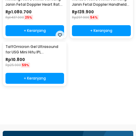
Janin Fetal Doppler Heart Rate
Janin Fetal Doppler Handheld
3MHz - JSL-T508
2.5MHz - TX-103
Rp
1.080.700
Rp
139.900
Rp
1.437.900
25%
Rp
297.900
54%
+ Keranjang
+ Keranjang
TaffOmicron Gel Ultrasound
for USG Mini Hifu IPL
Transparant 250ml - UG-101
Rp
10.800
Rp
25.900
59%
+ Keranjang
Beli Sekarang