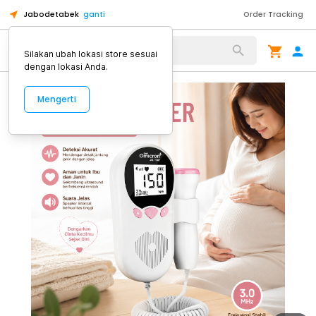
Jabodetabek
ganti
Order Tracking
Alat Kopi
Silakan ubah lokasi store sesuai
dengan lokasi Anda.
Mengerti