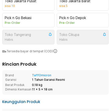
Toko Jakarta Pusat
Toko Jakarta Barat
sisa
10
sisa
5
Pick n Go Bekasi
Pick n Go Depok
Pre-Order
Pre-Order
Toko Tangerang
Toko Cikupa
Habis
Habis
Tersedia bayar di tempat (COD)
Rincian Produk
Brand
TaffOmicron
Garansi
1 Tahun Garansi Resmi
Berat Produk
0.18 kg
Dimensi Kemasan
11
x
5
x
18
cm
Keunggulan Produk