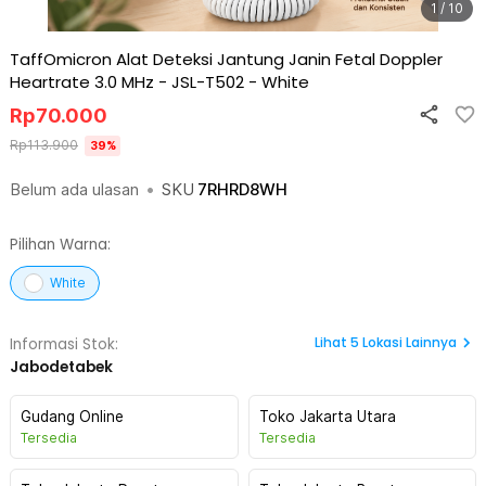
1 / 10
TaffOmicron Alat Deteksi Jantung Janin Fetal Doppler
Heartrate 3.0 MHz - JSL-T502
-
White
Rp
70.000
Rp
113.900
39
%
Belum ada ulasan
•
SKU
7RHRD8WH
Pilihan Warna:
White
Lihat
5
Lokasi Lainnya
Informasi Stok:
Jabodetabek
Gudang Online
Toko Jakarta Utara
Tersedia
Tersedia