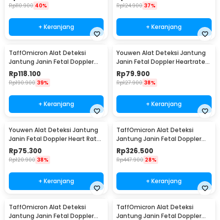
Rp
110.900
40%
Rp
124.900
37%
+ Keranjang
+ Keranjang
TaffOmicron Alat Deteksi
Youwen Alat Deteksi Jantung
Jantung Janin Fetal Doppler
Janin Fetal Doppler Heartrate
Handheld 3.0 MHz - U8-25
3.0 MHz - JSL-T503
Rp
118.100
Rp
79.900
Rp
190.900
39%
Rp
127.900
38%
+ Keranjang
+ Keranjang
Youwen Alat Deteksi Jantung
TaffOmicron Alat Deteksi
Janin Fetal Doppler Heart Rate
Jantung Janin Fetal Doppler
3.0MHz - JSL-T503
Heart Rate 2MHz - YM-2T8
Rp
75.300
Rp
326.500
Rp
120.900
38%
Rp
447.900
28%
+ Keranjang
+ Keranjang
TaffOmicron Alat Deteksi
TaffOmicron Alat Deteksi
Jantung Janin Fetal Doppler
Jantung Janin Fetal Doppler