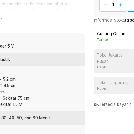
nakan elektroda untuk menstimulasi
akan berkurang bahkan Anda bisa tertidur
Informasi Stok:
Jab
k terasa pijatannya. Alat yang satu ini
Gudang Online
itur yang sempurna untuk menyesuaikan
Tersedia
ger 5 V
Toko Jakarta
lastik
a pun tanpa perlu kesulitan mengatur
Pusat
Habis
bagai tombol pengaturan. Melalui tombol
o, hingga pause.
x 5.2 cm
Toko Tangerang
 x 4.5 cm
Habis
yang digunakan. Bahan perekatnya
 cm
ada kulit. Anda juga akan mendapatkan
: Sekitar 75 cm
.
ekitar 1.5 M
Tersedia bayar d
 30, 40, 50, dan 60 Menit
gian tubuh sekaligus berkat kehadiran dua
t dapat digunakan dengan pengaturan
itas yang berbeda tergantung