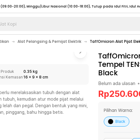
lat Kopi
umat (07:00 - 20:00), Sabtu - Minggu (08:00 - 20:00), Tutup pada Idul Fitri
Sele
tikan
Alat Pelangsing & Pemijat Elektrik
TaffOmicron Alat Pijat El
:00 - 20:00), Sabtu - Minggu/ Libur Nasional (08:00 - 17:00)
Selengkapnya
:00 - 20:00), Sabtu - Minggu/ Libur Nasional (08:00 - 17:00)
TaffOmicron
Selengkapnya
Tempel TEN
 (09:00-20:00), Minggu/Libur Nasional (12:00-20:00), Tutup pada Idul Fitri
Sele
Black
 Produk
0.35 kg
 (09:00-20:00), Minggu/Libur Nasional (12:00-20:00), Tutup pada Idul Fitri
Sele
nsi Kemasan
16
x
9
x
8
cm
Belum ada ulasan
•
Rp
250.60
perlu merelaksasikan tubuh dengan alat
n tubuh, kemudian atur mode pijat melalui
 lelah dan pegal. Dengan bentuk yang mini,
umat (07:00 - 20:00), Sabtu - Minggu (08:00 - 20:00), Tutup pada Idul Fitri
Sele
Pilihan Warna:
, pinggang, bahu hingga betis.
:00 - 20:00), Sabtu - Minggu/ Libur Nasional (08:00 - 17:00)
Selengkapnya
Black
:00 - 20:00), Sabtu - Minggu/ Libur Nasional (08:00 - 17:00)
Selengkapnya