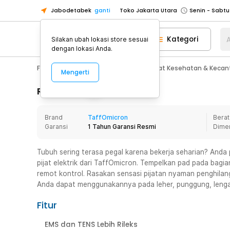
Jabodetabek
ganti
Toko Jakarta Utara
Toko Tangerang
Kategori
A
Silakan ubah lokasi store sesuai
Toko Cikupa
dengan lokasi Anda.
Pick n Go Jakarta Barat
Senin - J
Fashion, Make Up & Beauty Care
Alat Kesehatan & Kecan
Mengerti
Pick n Go Bekasi
Senin - Jumat (08
Pick n Go Depok
Senin - Jumat (08
Rincian Produk
Toko Jakarta Pusat
Senin - Sabtu
Brand
TaffOmicron
Berat
Toko Jakarta Barat
Senin - Sabtu
Garansi
1 Tahun Garansi Resmi
Dime
Toko Jakarta Utara
Toko Tangerang
Tubuh sering terasa pegal karena bekerja seharian? Anda 
pijat elektrik dari TaffOmicron. Tempelkan pad pada bagia
Toko Cikupa
remot kontrol. Rasakan sensasi pijatan nyaman penghilang
Pick n Go Jakarta Barat
Senin - J
Anda dapat menggunakannya pada leher, punggung, lengan
Pick n Go Bekasi
Senin - Jumat (08
Fitur
Pick n Go Depok
Senin - Jumat (08
EMS dan TENS Lebih Rileks