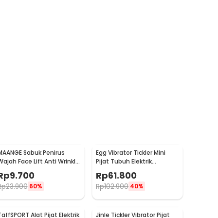
MAANGE Sabuk Penirus
Egg Vibrator Tickler Mini
Wajah Face Lift Anti Wrinkle
Pijat Tubuh Elektrik
Belt - TZ18
Multifungsi with Remote -
Rp
9.700
Rp
61.800
11829
Rp
23.900
Rp
102.900
60%
40%
TaffSPORT Alat Pijat Elektrik
Jinle Tickler Vibrator Pijat