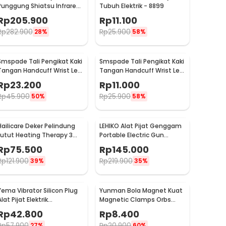
Punggung Shiatsu Infrared
Tubuh Elektrik - 8899
Massager - 608
Rp
205.900
Rp
11.100
Rp
282.900
Rp
25.900
28%
58%
Smspade Tali Pengikat Kaki
Smspade Tali Pengikat Kaki
Tangan Handcuff Wrist Leg
Tangan Handcuff Wrist Leg
BDSM - 00632
BDSM Bondage - PCT6
Rp
23.200
Rp
11.000
Rp
45.900
Rp
25.900
50%
58%
Hailicare Deker Pelindung
LEHIKO Alat Pijat Genggam
Lutut Heating Therapy 3
Portable Electric Gun
Mode Kneepad 1 PCS - 102
Massage Rechargeable -
Rp
75.500
Rp
145.000
KH-320
Rp
121.900
Rp
219.900
39%
35%
Yema Vibrator Silicon Plug
Yunman Bola Magnet Kuat
lat Pijat Elektrik
Magnetic Clamps Orbs
Multifungsi - A1582
Multifungsi 1cm 2 PCS -
Rp
42.800
Rp
8.400
BD05
Rp
57.900
Rp
20.900
27%
60%