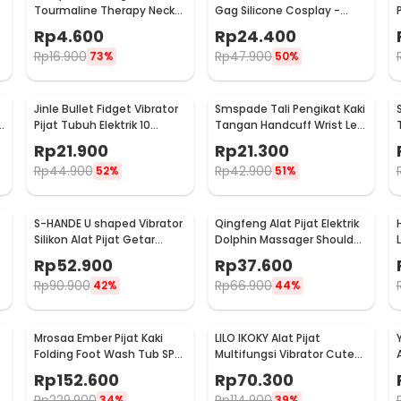
Tourmaline Therapy Neck
Gag Silicone Cosplay -
Massager - DA-3484
FD54
Rp
4.600
Rp
24.400
Rp
16.900
Rp
47.900
73%
50%
Jinle Bullet Fidget Vibrator
Smspade Tali Pengikat Kaki
k
Pijat Tubuh Elektrik 10
Tangan Handcuff Wrist Leg
Vibration - J-010
BDSM - PCT4
Rp
21.900
Rp
21.300
Rp
44.900
Rp
42.900
52%
51%
S-HANDE U shaped Vibrator
Qingfeng Alat Pijat Elektrik
Silikon Alat Pijat Getar
Dolphin Massager Shoulder
1
Elektrik - SHD-S058
Vibration USB - HK668
Rp
52.900
Rp
37.600
Rp
90.900
Rp
66.900
42%
44%
Mrosaa Ember Pijat Kaki
LILO IKOKY Alat Pijat
Folding Foot Wash Tub SPA
Multifungsi Vibrator Cute
A
Sauna Massage Bucket -
Pig Electric - HL-1907
Rp
152.600
Rp
70.300
7981
Rp
229.900
Rp
114.900
34%
39%