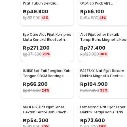
Pijat Tubuh Elektrik
Otot Six Pack ABS
Multifungsi - EL-025
Abdominal Muscle - 068R2
Rp
49.900
Rp
56.100
Rp
83.900
Rp
94.900
41%
41%
Eye Care Alat Pijat Kompres
Alat Pijat Leher Elektrik
Mata Koneksi Bluetooth
Terapi Bahu Magnetic Nec
Eye Massager - H500
Massager - HX-5880
Rp
271.200
Rp
77.400
Rp
371.900
Rp
123.900
28%
38%
iSHINE Set Tali Pengikat Kaki
PASTSKY Alat Pijat Bekam
Tangan BDSM Bondage
Elektrik Magnetik Electric
Sets Rope - BD15
Machine Cupping - CP-618
Rp
66.200
Rp
104.900
Rp
87.000
Rp
167.900
24%
38%
SUOLAER Alat Pijat Leher
Lemecima Alat Pijat Leher
Elektrik Terapi Bahu Neck
Elektrik Terapi Bahu TENS
Massager - KS-996-1D
Neck Massager - JT-808
Rp
54.300
Rp
73.600
Rp
92.900
Rp
118.900
42%
39%