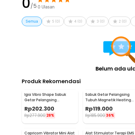
0
/5
0
Ulasan
Semua
5
(
0
)
4
(
0
)
3
(
0
)
2
(
0
)
Belum ada ul
Produk Rekomendasi
Igia Vibro Shape Sabuk
Sabuk Getar Pelangsing
Getar Pelangsing
Tubuh Magnetik Heating
Professional Slimming 55W
Vibrating Belt Massager -
Rp
202.300
Rp
119.000
- MC0138
X5
Rp
277.900
Rp
185.900
28%
36%
Capricorn Vibrator Mini Alat
Alat Stimulator Terapi EMS