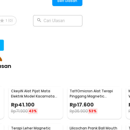
Beri Ulasan
1
(
0
)
Cari Ulasan
asan
CkeyiN Alat Pijat Mata
TaffOmicron Alat Terapi
Elektrik Model Kacamata
Pinggang Magnetic
Eye Care Massager - MR818
Tourmaline Nylon Size L
Rp
41.100
Rp
17.600
Rp
71.900
Rp
36.900
43%
53%
Terapi Leher Magnetic
Lilicochan Prank Ball Mouth