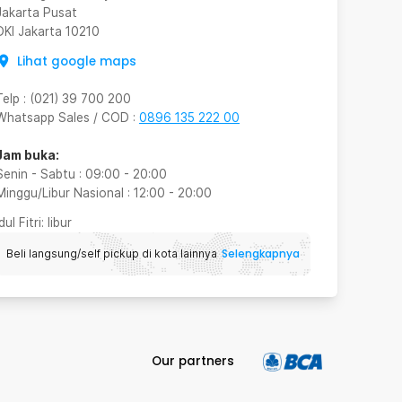
Jakarta Pusat
DKI Jakarta
10210
Lihat google maps
Telp
:
(021) 39 700 200
Whatsapp Sales / COD
:
0896 135 222 00
Jam buka:
Senin - Sabtu
:
09:00
-
20:00
Minggu/Libur Nasional
:
12:00
-
20:00
Idul Fitri
: libur
Selengkapnya
Beli langsung/self pickup di kota lainnya
Our partners