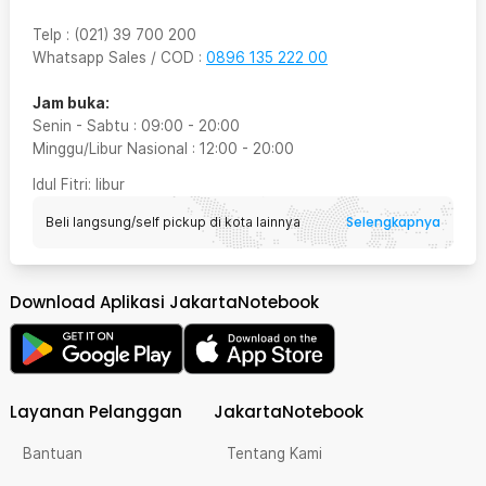
Telp
:
(021) 39 700 200
Whatsapp Sales / COD
:
0896 135 222 00
Jam buka:
Senin - Sabtu
:
09:00
-
20:00
Minggu/Libur Nasional
:
12:00
-
20:00
Idul Fitri
: libur
Selengkapnya
Beli langsung/self pickup di kota lainnya
Download Aplikasi JakartaNotebook
Layanan Pelanggan
JakartaNotebook
Bantuan
Tentang Kami