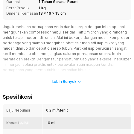
Garansi
1 Tahun Garansi Resmi
Berat Produk
1 kg
Dimensi Kemasan
18
x
16
x
15
cm
Jaga kesehatan pernapasan Anda dan keluarga dengan lebih optimal
menggunakan compressor nebulizer dari TaffOmicron yang dirancang
untuk terapi modern di rumah. Alat ini bekerja dengan mesin kompresor
bertenaga yang mampu mengubah obat cair menjadi uap mikro yang
mudah dihirup dan cepat diserap tubuh. Partikel uap berukuran sangat
kecil membantu obat menjangkau saluran pernapasan secara lebih
merata dan efektif. Dengan fitur pengaturan uap yang fleksibel, nebulizer
ini menjadi solusi praktis untuk perawatan rutin maupun kondisi
pernapasan yang membutuhkan perhatian khusus.
Fitur
Lebih Banyak
Teknologi Compressor Powerful & Stabil
Spesifikasi
Nebulizer ini menggunakan sistem kompresor yang mampu
menghasilkan tekanan tinggi dan stabil. Hal ini memastikan obat cair
berubah menjadi uap secara konsisten setiap kali digunakan.
Laju Nebulasi
0.2 ml/Menit
Teknologi ini sangat cocok untuk terapi intensif maupun
penggunaan rutin. Memberikan hasil yang lebih optimal dibanding
Kapasitas Isi
10 ml
nebulizer portable biasa.
Partikel Halus 1–5 µm Lebih Efektif