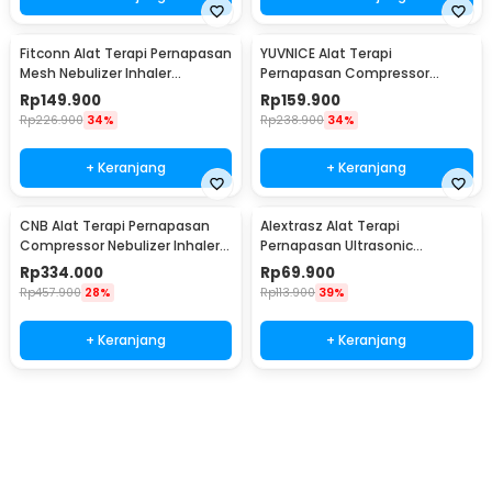
Fitconn Alat Terapi Pernapasan
YUVNICE Alat Terapi
Mesh Nebulizer Inhaler
Pernapasan Compressor
Atomizer - MY-135B
Nebulizer Inhaler Atomizer -
Rp
149.900
Rp
159.900
CDC-300S
Rp
226.900
34%
Rp
238.900
34%
+ Keranjang
+ Keranjang
CNB Alat Terapi Pernapasan
Alextrasz Alat Terapi
Compressor Nebulizer Inhaler
Pernapasan Ultrasonic
Atomizer - 69025S
Nebulizer Inhaler Atomizer -
Rp
334.000
Rp
69.900
FLK-W301
Rp
457.900
28%
Rp
113.900
39%
+ Keranjang
+ Keranjang
Beli Sekarang