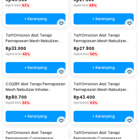
Battery - JSL-W302
Rp
77.900
42%
Rp
51.900
48%
+ Keranjang
+ Keranjang
TaffOmicron Alat Terapi
TaffOmicron Alat Terapi
Pernapasan Mesh Nebulizer
Pernapasan Mesh Nebulizer
Portable Inhaler With Battery -
Inhaler Atomizer Without
Rp
33.000
Rp
27.900
JSL-W302
Battery - JSL-W303
Rp
59.900
45%
Rp
54.900
50%
+ Keranjang
+ Keranjang
COLEBY Alat Terapi Pernapasan
TaffOmicron Alat Terapi
Mesh Nebulizer Inhaler
Pernapasan Mesh Nebulizer
Atomizer - TZ-W08
Inhaler Atomizer With Battery
Rp
80.700
Rp
43.400
- JSL-W303
Rp
121.900
34%
Rp
74.900
43%
+ Keranjang
+ Keranjang
TaffOmicron Alat Terapi
TaffOmicron Alat Terapi
Pernapasan Compressor
Pernapasan Compressor