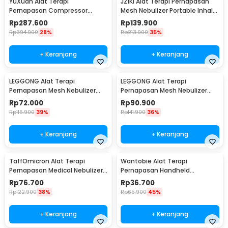
YuXuan Alat Terapi
JZIKI Alat Terapi Pernapasan
Pernapasan Compressor
Mesh Nebulizer Portable Inhaler
Nebulizer Inhaler Atomizer -
Atomizer - ZK-Q3
Rp
287.600
Rp
139.900
CNB-69021
Rp
394.900
28%
Rp
213.900
35%
+ Keranjang
+ Keranjang
LEGGONG Alat Terapi
LEGGONG Alat Terapi
Pernapasan Mesh Nebulizer
Pernapasan Mesh Nebulizer
Portable Inhaler Plug In - HSK-
Portable Inhaler Rechargeable
Rp
72.000
Rp
90.900
W005
- HSK-W005
Rp
116.900
39%
Rp
141.900
36%
+ Keranjang
+ Keranjang
TaffOmicron Alat Terapi
Wantobie Alat Terapi
Pernapasan Medical Nebulizer
Pernapasan Handheld
Inhaler Atomizer - JSL-W309
Nebulizer Inhaler Atomizer -
Rp
76.700
Rp
36.700
ZH-N3
Rp
122.900
38%
Rp
65.900
45%
+ Keranjang
+ Keranjang