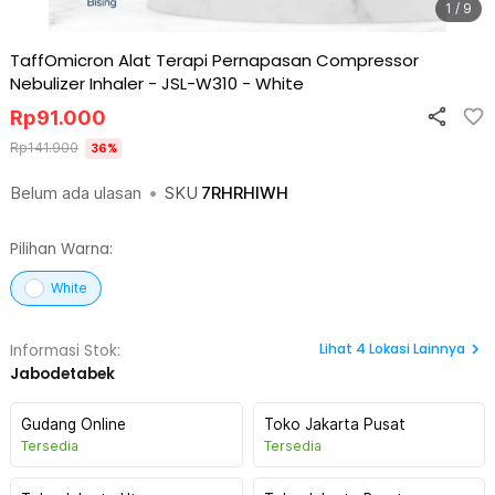
1 / 9
TaffOmicron Alat Terapi Pernapasan Compressor
Nebulizer Inhaler - JSL-W310
-
White
Rp
91.000
Rp
141.900
36
%
Belum ada ulasan
•
SKU
7RHRHIWH
Pilihan Warna:
White
Lihat
4
Lokasi Lainnya
Informasi Stok:
Jabodetabek
Gudang Online
Toko Jakarta Pusat
Tersedia
Tersedia