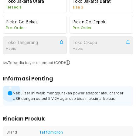
Toko Jakarta Utara
Toko Jakarta Barat
Tersedia
sisa
3
Pick n Go Bekasi
Pick n Go Depok
Pre-Order
Pre-Order
Toko Tangerang
Toko Cikupa
Habis
Habis
Tersedia bayar di tempat (COD)
Informasi Penting
Nebulizer ini wajib menggunakan power adaptor atau charger
USB dengan output 5 V 2A agar uap bisa maksimal keluar.
Rincian Produk
Brand
TaffOmicron