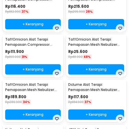
Nebulizer Inhaler - SZ5
Nebulizer Inhaler - RAK362
Rp
116.400
Rp
215.600
Rp
182.900
37%
Rp
295.900
28%
+ Keranjang
+ Keranjang
TaffOmicron Alat Terapi
TaffOmicron Alat Terapi
Pernapasan Compressor
Pernapasan Mesh Nebulizer
Nebulizer Inhaler - GS-302
Inhaler Atomizer Baterai AA -
Rp
111.900
Rp
25.600
JSL-W302
Rp
160.000
31%
Rp
48.900
48%
+ Keranjang
+ Keranjang
TaffOmicron Alat Terapi
Dclume Alat Terapi
Pernapasan Mesh Nebulizer
Pernapasan Mesh Nebulizer
Inhaler Atomizer - YK-N3AA
Inhaler Atomizer - YM213
Rp
189.800
Rp
117.600
Rp
286.900
34%
Rp
184.900
37%
+ Keranjang
+ Keranjang