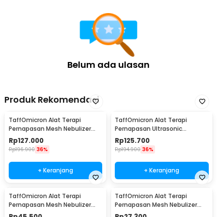
Belum ada ulasan
Produk Rekomendasi
TaffOmicron Alat Terapi
TaffOmicron Alat Terapi
Pernapasan Mesh Nebulizer
Pernapasan Ultrasonic
Inhaler Atomizer - YM-3R9
Nebulizer Atomizer - MY-520A
Rp
127.000
Rp
125.700
Rp
196.900
36%
Rp
194.900
36%
+ Keranjang
+ Keranjang
TaffOmicron Alat Terapi
TaffOmicron Alat Terapi
Pernapasan Mesh Nebulizer
Pernapasan Mesh Nebulizer
Inhaler Atomizer - JSL-W301
Portable Inhaler Without
Rp
45.500
Rp
27.300