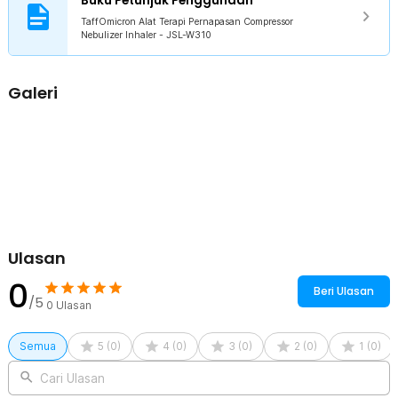
Buku Petunjuk Penggunaan
Kelengkapan Produk
TaffOmicron Alat Terapi Pernapasan Compressor
Nebulizer Inhaler - JSL-W310
Rincian yang Anda dapatkan untuk pembelian produk ini:
1 x TaffOmicron Alat Terapi Pernapasan Compressor Nebulizer
Inhaler - JSL-W310
Galeri
1 x Masker
1 x Mouthpiece
1 x Cup Obat
1 x Selang
1 x Kabel Daya USB DC
1 x Panduan Penggunaan
Ulasan
0
Beri Ulasan
/5
0
Ulasan
Semua
5
(
0
)
4
(
0
)
3
(
0
)
2
(
0
)
1
(
0
)
Cari Ulasan