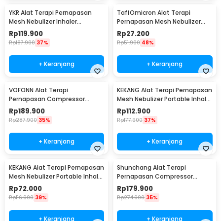
YKR Alat Terapi Pernapasan
TaffOmicron Alat Terapi
Mesh Nebulizer Inhaler
Pernapasan Mesh Nebulizer
Atomizer - YK-N5BA
Inhaler Atomizer Baterai
Rp
119.900
Rp
27.200
Rechargeable - JSL-W302
Rp
187.900
37%
Rp
51.900
48%
+ Keranjang
+ Keranjang
VOFONN Alat Terapi
KEKANG Alat Terapi Pernapasan
Pernapasan Compressor
Mesh Nebulizer Portable Inhaler
Nebulizer Inhaler Atomizer -
Atomizer Rechargeable - KE-
Rp
189.900
Rp
112.900
AXD-308
N11
Rp
287.900
35%
Rp
177.900
37%
+ Keranjang
+ Keranjang
KEKANG Alat Terapi Pernapasan
Shunchang Alat Terapi
Mesh Nebulizer Portable Inhaler
Pernapasan Compressor
Atomizer Plug In - KE-N11
Nebulizer Inhaler Atomizer -
Rp
72.000
Rp
179.900
CDC500S
Rp
116.900
39%
Rp
274.900
35%
+ Keranjang
+ Keranjang