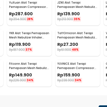
YuXuan Alat Terapi
JZIKI Alat Terapi
r
Pernapasan Compressor
Pernapasan Mesh Nebulizer
Nebulizer Inhaler Atomizer
Portable Inhaler Atomizer -
Rp
287.600
Rp
139.900
- CNB-69021
ZK-Q3
Rp
394.900
Rp
213.900
28%
35%
YKR Alat Terapi Pernapasan
TaffOmicron Alat Terapi
Mesh Nebulizer Inhaler
Pernapasan Mesh Nebulizer
Atomizer - YK-N5BA
Inhaler Atomizer Baterai
Rp
119.900
Rp
27.200
Rechargeable - JSL-W302
Rp
187.900
Rp
51.900
37%
48%
Fitconn Alat Terapi
YUVNICE Alat Terapi
Pernapasan Mesh Nebulizer
Pernapasan Compressor
Inhaler Atomizer - MY-135B
Nebulizer Inhaler Atomizer
Rp
149.900
Rp
159.900
- CDC-300S
Rp
226.900
Rp
238.900
34%
34%