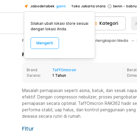
Jabodetabek
ganti
Toko Jakarta Utara
Toko Tangerang
Kategori
A
Silakan ubah lokasi store sesuai
Toko Cikupa
dengan lokasi Anda.
Pick n Go Jakarta Barat
Senin - J
Fashion, Make Up & Beauty Care
Perlengkapan Medis
Mengerti
Pick n Go Bekasi
Senin - Jumat (08
Pick n Go Depok
Senin - Jumat (08
Rincian Produk
Toko Jakarta Pusat
Senin - Sabtu
Brand
TaffOmicron
Berat
Toko Jakarta Barat
Senin - Sabtu
Garansi
1 Tahun
Dime
Toko Jakarta Utara
Toko Tangerang
Masalah pernapasan seperti asma, batuk, dan sesak napa
efektif. Dengan compressor nebulizer, proses pengobatan
Toko Cikupa
pernapasan secara optimal. TaffOmicron RAK362 hadir se
Pick n Go Jakarta Barat
Senin - J
performa stabil, uap halus, dan kontrol penggunaan yang
dewasa secara rutin di rumah.
Pick n Go Bekasi
Senin - Jumat (08
Pick n Go Depok
Senin - Jumat (08
Fitur