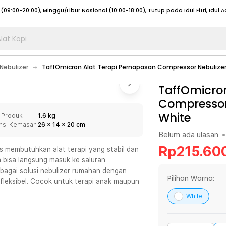
lat Kopi
umat (07:00 - 20:00), Sabtu - Minggu (08:00 - 20:00), Tutup pada Idul Fitri
Sele
Nebulizer
TaffOmicron Alat Terapi Pernapasan Compressor Nebulizer 
:00 - 20:00), Sabtu - Minggu/ Libur Nasional (08:00 - 17:00)
Selengkapnya
:00 - 20:00), Sabtu - Minggu/ Libur Nasional (08:00 - 17:00)
TaffOmicro
Selengkapnya
Compressor 
 (09:00-20:00), Minggu/Libur Nasional (12:00-20:00), Tutup pada Idul Fitri
Sele
White
 Produk
1.6 kg
 (09:00-20:00), Minggu/Libur Nasional (12:00-20:00), Tutup pada Idul Fitri
Sele
nsi Kemasan
26
x
14
x
20
cm
Belum ada ulasan
•
Rp
215.60
s membutuhkan alat terapi yang stabil dan
 bisa langsung masuk ke saluran
bagai solusi nebulizer rumahan dengan
umat (07:00 - 20:00), Sabtu - Minggu (08:00 - 20:00), Tutup pada Idul Fitri
Sele
Pilihan Warna:
 fleksibel. Cocok untuk terapi anak maupun
:00 - 20:00), Sabtu - Minggu/ Libur Nasional (08:00 - 17:00)
Selengkapnya
White
:00 - 20:00), Sabtu - Minggu/ Libur Nasional (08:00 - 17:00)
Selengkapnya