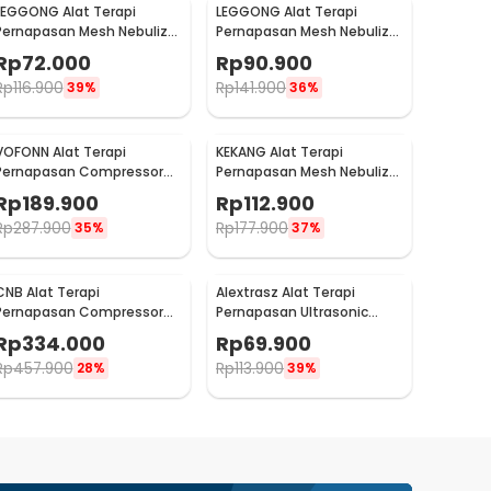
LEGGONG Alat Terapi
LEGGONG Alat Terapi
Pernapasan Mesh Nebulizer
Pernapasan Mesh Nebulizer
Portable Inhaler Plug In -
Portable Inhaler
Rp
72.000
Rp
90.900
HSK-W005
Rechargeable - HSK-W005
Rp
116.900
Rp
141.900
39%
36%
VOFONN Alat Terapi
KEKANG Alat Terapi
Pernapasan Compressor
Pernapasan Mesh Nebulizer
Nebulizer Inhaler Atomizer
Portable Inhaler Atomizer
Rp
189.900
Rp
112.900
- AXD-308
Rechargeable - KE-N11
Rp
287.900
Rp
177.900
35%
37%
CNB Alat Terapi
Alextrasz Alat Terapi
Pernapasan Compressor
Pernapasan Ultrasonic
Nebulizer Inhaler Atomizer
Nebulizer Inhaler Atomizer
Rp
334.000
Rp
69.900
- 69025S
- FLK-W301
Rp
457.900
Rp
113.900
28%
39%