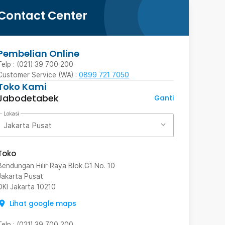
Contact Center
Pembelian Online
Telp : (021) 39 700 200
Customer Service (WA) :
0899 721 7050
Toko Kami
Jabodetabek
Ganti
Lokasi
Jakarta Pusat
Toko
Bendungan Hilir Raya Blok G1 No. 10
Jakarta Pusat
DKI Jakarta
10210
Lihat google maps
Telp
:
(021) 39 700 200