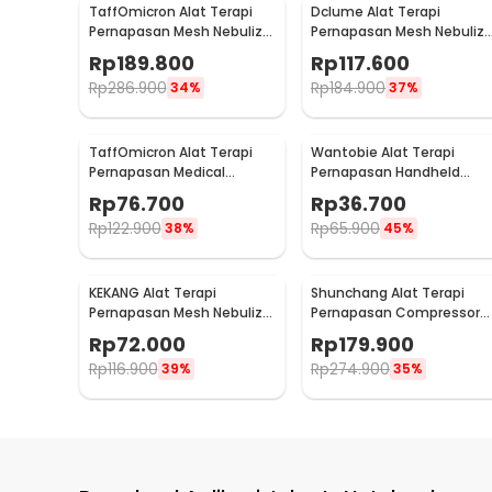
TaffOmicron Alat Terapi
Dclume Alat Terapi
Pernapasan Mesh Nebulizer
Pernapasan Mesh Nebulize
Inhaler Atomizer - YK-N3AA
Inhaler Atomizer - YM213
Rp
189.800
Rp
117.600
Rp
286.900
Rp
184.900
34%
37%
TaffOmicron Alat Terapi
Wantobie Alat Terapi
Pernapasan Medical
Pernapasan Handheld
Nebulizer Inhaler Atomizer
Nebulizer Inhaler Atomizer
Rp
76.700
Rp
36.700
- JSL-W309
- ZH-N3
Rp
122.900
Rp
65.900
38%
45%
KEKANG Alat Terapi
Shunchang Alat Terapi
Pernapasan Mesh Nebulizer
Pernapasan Compressor
Portable Inhaler Atomizer
Nebulizer Inhaler Atomizer
Rp
72.000
Rp
179.900
Plug In - KE-N11
- CDC500S
Rp
116.900
Rp
274.900
39%
35%