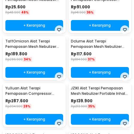
Inhaler Atomizer Baterai AA -
Nebulizer Inhaler - JSL-W310
Rp
25.600
Rp
91.000
JSL-W302
Rp
48.900
48%
Rp
141.900
36%
+ Keranjang
+ Keranjang
TaffOmicron Alat Terapi
Dclume Alat Terapi
Pernapasan Mesh Nebulizer
Pernapasan Mesh Nebulizer
Inhaler Atomizer - YK-N3AA
Inhaler Atomizer - YM213
Rp
189.800
Rp
117.600
Rp
286.900
34%
Rp
184.900
37%
+ Keranjang
+ Keranjang
YuXuan Alat Terapi
JZIKI Alat Terapi Pernapasan
Pernapasan Compressor
Mesh Nebulizer Portable Inhaler
Nebulizer Inhaler Atomizer -
Atomizer - ZK-Q3
Rp
287.600
Rp
139.900
CNB-69021
Rp
394.900
28%
Rp
213.900
35%
+ Keranjang
+ Keranjang