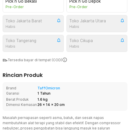
Pick n Go Bekasi
Pick n Go Depok
Pre-Order
Pre-Order
Toko Jakarta Barat
Toko Jakarta Utara
Habis
Habis
Toko Tangerang
Toko Cikupa
Habis
Habis
Tersedia bayar di tempat (COD)
Rincian Produk
Brand
TaffOmicron
Garansi
1 Tahun
Berat Produk
1.6 kg
Dimensi Kemasan
26
x
14
x
20
cm
Masalah pernapasan seperti asma, batuk, dan sesak napas
membutuhkan alat terapi yang stabil dan efektif. Dengan compressor
nebulizer, proses pengobatan bisa langsung masuk ke saluran