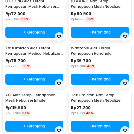
LEGGONG Alat Terapi
LEGGONG Alat Terapi
Pernapasan Mesh Nebulizer
Pernapasan Mesh Nebulizer
Portable Inhaler Plug In - HSK-
Portable Inhaler Rechargeable
Rp
72.000
Rp
90.900
W005
- HSK-W005
Rp
116.900
39%
Rp
141.900
36%
+ Keranjang
+ Keranjang
TaffOmicron Alat Terapi
Wantobie Alat Terapi
Pernapasan Medical Nebulizer
Pernapasan Handheld
Inhaler Atomizer - JSL-W309
Nebulizer Inhaler Atomizer -
Rp
76.700
Rp
36.700
ZH-N3
Rp
122.900
38%
Rp
65.900
45%
+ Keranjang
+ Keranjang
YKR Alat Terapi Pernapasan
TaffOmicron Alat Terapi
Mesh Nebulizer Inhaler
Pernapasan Mesh Nebulizer
Atomizer - YK-N5BA
Inhaler Atomizer Baterai
Rp
119.900
Rp
27.200
Rechargeable - JSL-W302
Rp
187.900
37%
Rp
51.900
48%
+ Keranjang
+ Keranjang