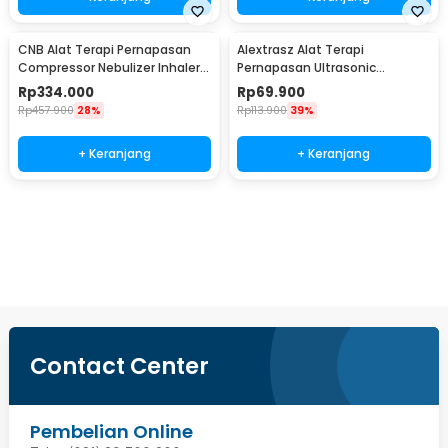
CNB Alat Terapi Pernapasan
Alextrasz Alat Terapi
Compressor Nebulizer Inhaler
Pernapasan Ultrasonic
Atomizer - 69025S
Nebulizer Inhaler Atomizer -
Rp
334.000
Rp
69.900
FLK-W301
Rp
457.900
28%
Rp
113.900
39%
+ Keranjang
+ Keranjang
Beli Sekarang
Contact Center
Pembelian Online