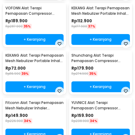
VOFONN Alat Terapi
KEKANG Alat Terapi Pernapasan
Pernapasan Compressor
Mesh Nebulizer Portable Inhaler
Nebulizer Inhaler Atomizer -
Atomizer Rechargeable - KE-
Rp
189.900
Rp
112.900
AXD-308
N11
Rp
287.900
35%
Rp
177.900
37%
+ Keranjang
+ Keranjang
KEKANG Alat Terapi Pernapasan
Shunchang Alat Terapi
Mesh Nebulizer Portable Inhaler
Pernapasan Compressor
Atomizer Plug In - KE-N11
Nebulizer Inhaler Atomizer -
Rp
72.000
Rp
179.900
CDC500S
Rp
116.900
39%
Rp
274.900
35%
+ Keranjang
+ Keranjang
Fitconn Alat Terapi Pernapasan
YUVNICE Alat Terapi
Mesh Nebulizer Inhaler
Pernapasan Compressor
Atomizer - MY-135B
Nebulizer Inhaler Atomizer -
Rp
149.900
Rp
159.900
CDC-300S
Rp
226.900
34%
Rp
238.900
34%
+ Keranjang
+ Keranjang