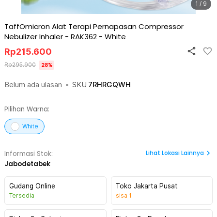
1 / 9
TaffOmicron Alat Terapi Pernapasan Compressor
Nebulizer Inhaler - RAK362
-
White
Rp
215.600
Rp
295.900
28
%
Belum ada ulasan
•
SKU
7RHRGQWH
Pilihan Warna:
White
Lihat
Lokasi Lainnya
Informasi Stok:
Jabodetabek
Gudang Online
Toko Jakarta Pusat
Tersedia
sisa
1