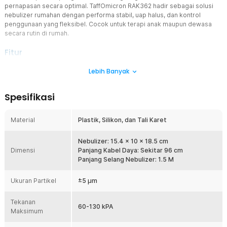
pernapasan secara optimal. TaffOmicron RAK362 hadir sebagai solusi
nebulizer rumahan dengan performa stabil, uap halus, dan kontrol
penggunaan yang fleksibel. Cocok untuk terapi anak maupun dewasa
secara rutin di rumah.
Fitur
Partikel Uap Halus ±5 µm
Lebih Banyak
Nebulizer ini menghasilkan partikel uap sekitar 5 µm yang ideal
untuk menjangkau saluran pernapasan. Ukuran ini membantu obat
Spesifikasi
terserap lebih merata dan bekerja lebih efektif. Cocok untuk terapi
asma, bronkitis, dan gangguan pernapasan lainnya. Memberikan
efek lega yang lebih maksimal.
Material
Plastik, Silikon, dan Tali Karet
Pengaturan Volume Uap Fleksibel
Dilengkapi katup pengatur, Anda bisa menyesuaikan volume uap
Nebulizer: 15.4 x 10 x 18.5 cm
Dimensi
nebulizer sesuai kebutuhan. Fitur ini penting untuk memastikan
Panjang Kabel Daya: Sekitar 96 cm
kenyamanan saat terapi, terutama untuk anak-anak. Anda dapat
Panjang Selang Nebulizer: 1.5 M
mengatur intensitas agar tidak terlalu kuat saat dihirup. Hasilnya
terapi lebih aman dan optimal.
Ukuran Partikel
±5 μm
Mesin Stabil & Minim Gangguan
Tekanan
Menggunakan mesin kompresor dengan performa stabil untuk
60-130 kPA
Maksimum
penggunaan jangka panjang. Tingkat kebisingan rendah hingga ≤65
dB membuatnya tetap nyaman digunakan. Tidak mengganggu