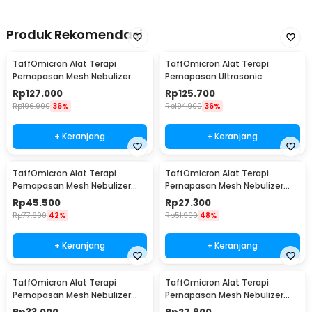
Produk Rekomendasi
TaffOmicron Alat Terapi
TaffOmicron Alat Terapi
Pernapasan Mesh Nebulizer
Pernapasan Ultrasonic
Inhaler Atomizer - YM-3R9
Nebulizer Atomizer - MY-520A
Rp
127.000
Rp
125.700
Rp
196.900
36%
Rp
194.900
36%
+ Keranjang
+ Keranjang
TaffOmicron Alat Terapi
TaffOmicron Alat Terapi
Pernapasan Mesh Nebulizer
Pernapasan Mesh Nebulizer
Inhaler Atomizer - JSL-W301
Portable Inhaler Without
Rp
45.500
Rp
27.300
Battery - JSL-W302
Rp
77.900
42%
Rp
51.900
48%
+ Keranjang
+ Keranjang
TaffOmicron Alat Terapi
TaffOmicron Alat Terapi
Pernapasan Mesh Nebulizer
Pernapasan Mesh Nebulizer
Portable Inhaler With Battery -
Inhaler Atomizer Without