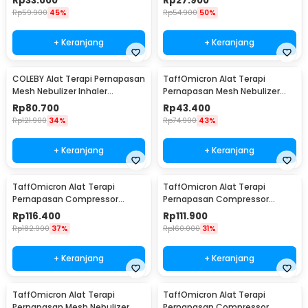
Rp
33.000
Rp
27.900
JSL-W302
Battery - JSL-W303
Rp
59.900
45%
Rp
54.900
50%
+ Keranjang
+ Keranjang
COLEBY Alat Terapi Pernapasan
TaffOmicron Alat Terapi
Mesh Nebulizer Inhaler
Pernapasan Mesh Nebulizer
Atomizer - TZ-W08
Inhaler Atomizer With Battery
Rp
80.700
Rp
43.400
- JSL-W303
Rp
121.900
34%
Rp
74.900
43%
+ Keranjang
+ Keranjang
TaffOmicron Alat Terapi
TaffOmicron Alat Terapi
Pernapasan Compressor
Pernapasan Compressor
Nebulizer Inhaler - SZ5
Nebulizer Inhaler - GS-302
Rp
116.400
Rp
111.900
Rp
182.900
37%
Rp
160.000
31%
+ Keranjang
+ Keranjang
TaffOmicron Alat Terapi
TaffOmicron Alat Terapi
Pernapasan Mesh Nebulizer
Pernapasan Compressor