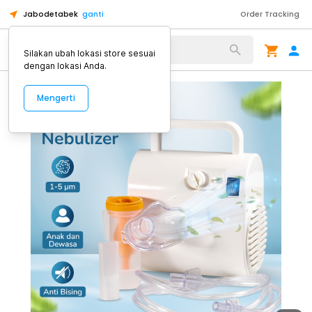
Jabodetabek
ganti
Order Tracking
Alat Kopi
Silakan ubah lokasi store sesuai
dengan lokasi Anda.
Mengerti