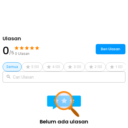
1 x Panduan Penggunaan
Ulasan
0
Beri Ulasan
/5
0
Ulasan
Semua
5
(
0
)
4
(
0
)
3
(
0
)
2
(
0
)
1
(
0
)
Cari Ulasan
Belum ada ulasan