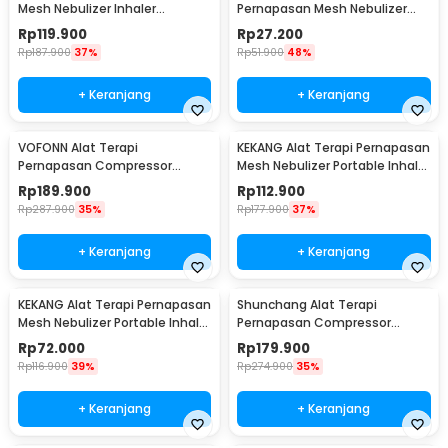
Mesh Nebulizer Inhaler
Pernapasan Mesh Nebulizer
Atomizer - YK-N5BA
Inhaler Atomizer Baterai
Rp
119.900
Rp
27.200
Rechargeable - JSL-W302
Rp
187.900
37%
Rp
51.900
48%
+ Keranjang
+ Keranjang
VOFONN Alat Terapi
KEKANG Alat Terapi Pernapasan
Pernapasan Compressor
Mesh Nebulizer Portable Inhaler
Nebulizer Inhaler Atomizer -
Atomizer Rechargeable - KE-
Rp
189.900
Rp
112.900
AXD-308
N11
Rp
287.900
35%
Rp
177.900
37%
+ Keranjang
+ Keranjang
KEKANG Alat Terapi Pernapasan
Shunchang Alat Terapi
Mesh Nebulizer Portable Inhaler
Pernapasan Compressor
Atomizer Plug In - KE-N11
Nebulizer Inhaler Atomizer -
Rp
72.000
Rp
179.900
CDC500S
Rp
116.900
39%
Rp
274.900
35%
+ Keranjang
+ Keranjang