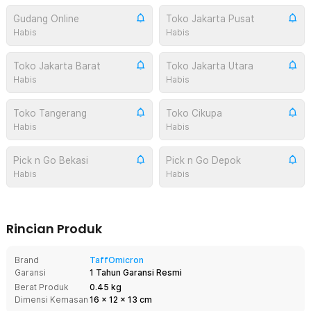
Gudang Online
Toko Jakarta Pusat
Habis
Habis
Toko Jakarta Barat
Toko Jakarta Utara
Habis
Habis
Toko Tangerang
Toko Cikupa
Habis
Habis
Pick n Go Bekasi
Pick n Go Depok
Habis
Habis
Rincian Produk
Brand
TaffOmicron
Garansi
1 Tahun Garansi Resmi
Berat Produk
0.45 kg
Dimensi Kemasan
16
x
12
x
13
cm