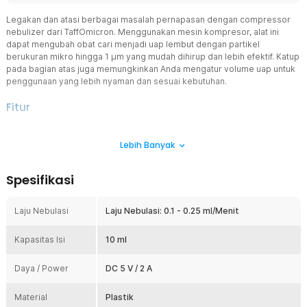
Legakan dan atasi berbagai masalah pernapasan dengan compressor
nebulizer dari TaffOmicron. Menggunakan mesin kompresor, alat ini
dapat mengubah obat cari menjadi uap lembut dengan partikel
berukuran mikro hingga 1 μm yang mudah dihirup dan lebih efektif. Katup
pada bagian atas juga memungkinkan Anda mengatur volume uap untuk
penggunaan yang lebih nyaman dan sesuai kebutuhan.
Fitur
Partikel Uap Halus 1–5 µm
Lebih Banyak
Nebulizer ini menghasilkan partikel uap berukuran 1–5 µm yang
mampu menjangkau saluran pernapasan secara optimal. Ukuran ini
membantu obat terserap lebih cepat dan merata. Cocok untuk
Spesifikasi
terapi asma, bronkitis, hingga flu. Memberikan efek lega lebih cepat
dan maksimal.
Laju Nebulasi
Laju Nebulasi: 0.1 - 0.25 ml/Menit
Performa Kuat dengan Tekanan Tinggi
Ditenagai tekanan hingga >150 kPa dan flow ≥8.0 LPM, nebulizer ini
Kapasitas Isi
memberikan performa stabil dan kuat. Uap yang dihasilkan lebih
10 ml
konsisten sehingga terapi menjadi lebih efektif. Cocok untuk
penggunaan rutin maupun kondisi pernapasan yang membutuhkan
Daya / Power
DC 5 V / 2 A
penanganan serius. Memberikan hasil lebih optimal dibanding
nebulizer biasa.
Material
Plastik