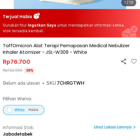
1 / 10
Terjual Habis
Gunakan fitur
Ingatkan Saya
untuk mendapatkan informasi ketika
stok tersedia kembali.
TaffOmicron Alat Terapi Pernapasan Medical Nebulizer
Inhaler Atomizer - JSL-W309
-
White
Rp
76.700
Rp
122.900
38
%
Belum ada ulasan
•
SKU
7CHRGTWH
Pilihan Warna:
White
Habis
Lihat
Lokasi Lainnya
Informasi Stok:
Jabodetabek