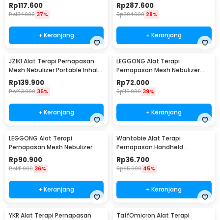
Inhaler Atomizer - YM213
Nebulizer Inhaler Atomizer -
Rp
117.600
Rp
287.600
CNB-69021
Rp
184.900
37%
Rp
394.900
28%
+ Keranjang
+ Keranjang
JZIKI Alat Terapi Pernapasan
LEGGONG Alat Terapi
Mesh Nebulizer Portable Inhaler
Pernapasan Mesh Nebulizer
Atomizer - ZK-Q3
Portable Inhaler Plug In - HSK-
Rp
139.900
Rp
72.000
W005
Rp
213.900
35%
Rp
116.900
39%
+ Keranjang
+ Keranjang
LEGGONG Alat Terapi
Wantobie Alat Terapi
Pernapasan Mesh Nebulizer
Pernapasan Handheld
Portable Inhaler Rechargeable
Nebulizer Inhaler Atomizer -
Rp
90.900
Rp
36.700
- HSK-W005
ZH-N3
Rp
141.900
36%
Rp
65.900
45%
+ Keranjang
+ Keranjang
YKR Alat Terapi Pernapasan
TaffOmicron Alat Terapi