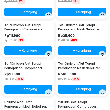
Rp
182.900
37%
Rp
295.900
28%
+ Keranjang
+ Keranjang
TaffOmicron Alat Terapi
TaffOmicron Alat Terapi
Pernapasan Compressor
Pernapasan Mesh Nebulizer
Nebulizer Inhaler - GS-302
Inhaler Atomizer Baterai AA -
Rp
111.900
Rp
25.600
JSL-W302
Rp
160.000
31%
Rp
48.900
48%
+ Keranjang
+ Keranjang
TaffOmicron Alat Terapi
TaffOmicron Alat Terapi
Pernapasan Compressor
Pernapasan Mesh Nebulizer
Nebulizer Inhaler - JSL-W310
Inhaler Atomizer - YK-N3AA
Rp
91.000
Rp
189.800
Rp
141.900
36%
Rp
286.900
34%
+ Keranjang
+ Keranjang
Dclume Alat Terapi
YuXuan Alat Terapi
Pernapasan Mesh Nebulizer
Pernapasan Compressor