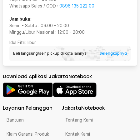
Whatsapp Sales / COD
:
0896 135 222 00
Jam buka:
Senin - Sabtu
:
09:00
-
20:00
Minggu/Libur Nasional
:
12:00
-
20:00
Idul Fitri
: libur
Selengkapnya
Beli langsung/self pickup di kota lainnya
Download Aplikasi JakartaNotebook
Layanan Pelanggan
JakartaNotebook
Bantuan
Tentang Kami
Klaim Garansi Produk
Kontak Kami