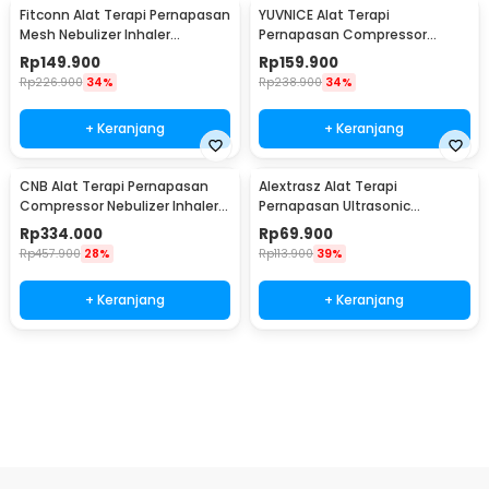
Fitconn Alat Terapi Pernapasan
YUVNICE Alat Terapi
Mesh Nebulizer Inhaler
Pernapasan Compressor
Atomizer - MY-135B
Nebulizer Inhaler Atomizer -
Rp
149.900
Rp
159.900
CDC-300S
Rp
226.900
34%
Rp
238.900
34%
+ Keranjang
+ Keranjang
CNB Alat Terapi Pernapasan
Alextrasz Alat Terapi
Compressor Nebulizer Inhaler
Pernapasan Ultrasonic
Atomizer - 69025S
Nebulizer Inhaler Atomizer -
Rp
334.000
Rp
69.900
FLK-W301
Rp
457.900
28%
Rp
113.900
39%
+ Keranjang
+ Keranjang
Ingatkan Saya