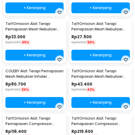
+ Keranjang
+ Keranjang
TaffOmicron Alat Terapi
TaffOmicron Alat Terapi
Pernapasan Mesh Nebulizer
Pernapasan Mesh Nebulizer
Portable Inhaler With Battery -
Inhaler Atomizer Without
Rp
33.000
Rp
27.900
JSL-W302
Battery - JSL-W303
Rp
59.900
45%
Rp
54.900
50%
+ Keranjang
+ Keranjang
COLEBY Alat Terapi Pernapasan
TaffOmicron Alat Terapi
Mesh Nebulizer Inhaler
Pernapasan Mesh Nebulizer
Atomizer - TZ-W08
Inhaler Atomizer With Battery
Rp
80.700
Rp
43.400
- JSL-W303
Rp
121.900
34%
Rp
74.900
43%
+ Keranjang
+ Keranjang
TaffOmicron Alat Terapi
TaffOmicron Alat Terapi
Pernapasan Compressor
Pernapasan Compressor
Nebulizer Inhaler - SZ5
Nebulizer Inhaler - RAK362
Rp
116.400
Rp
215.600