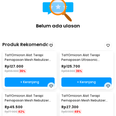
Belum ada ulasan
Produk Rekomendasi
TaffOmicron Alat Terapi
TaffOmicron Alat Terapi
Pernapasan Mesh Nebulizer
Pernapasan Ultrasonic
Inhaler Atomizer - YM-3R9
Nebulizer Atomizer - MY-520A
Rp
127.000
Rp
125.700
Rp
196.900
36%
Rp
194.900
36%
+ Keranjang
+ Keranjang
TaffOmicron Alat Terapi
TaffOmicron Alat Terapi
Pernapasan Mesh Nebulizer
Pernapasan Mesh Nebulizer
Inhaler Atomizer - JSL-W301
Portable Inhaler Without
Rp
45.500
Rp
27.300
Battery - JSL-W302
Rp
77.900
42%
Rp
51.900
48%