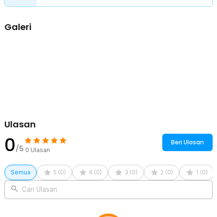
1 x Mouthpiece
1 x Cup Obat
Galeri
1 x Selang Nebulizer
1 x Kabel Daya USB DC
1 x Panduan Penggunaan
Ulasan
0
Beri Ulasan
/5
0
Ulasan
Semua
5
(
0
)
4
(
0
)
3
(
0
)
2
(
0
)
1
(
0
)
Cari Ulasan