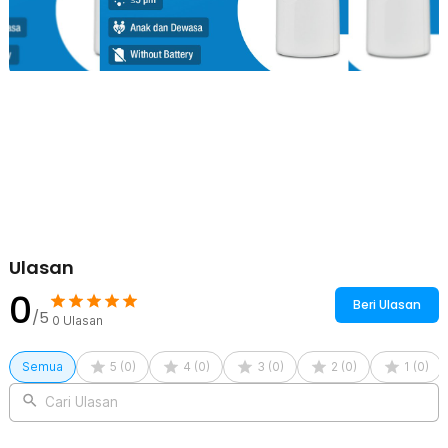
Ulasan
0
Beri Ulasan
/5
0
Ulasan
Semua
5
(
0
)
4
(
0
)
3
(
0
)
2
(
0
)
1
(
0
)
Cari Ulasan