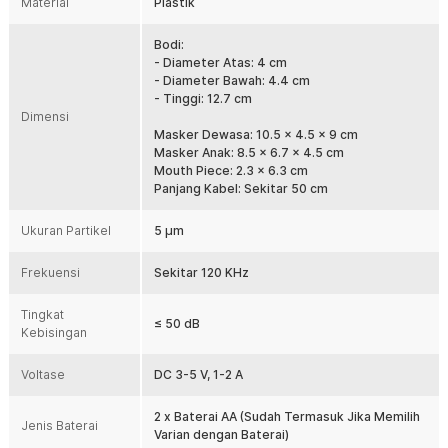
Material
Plastik
praktis untuk penggunaan keluarga. Memberikan kenyamanan
penggunaan tanpa gangguan.
Bodi:
Operasi Senyap & Nyaman
- Diameter Atas: 4 cm
Dilengkapi teknologi low noise dengan tingkat kebisingan ≤ 50 dB.
- Diameter Bawah: 4.4 cm
Tidak mengganggu saat digunakan di malam hari. Aman dan nyaman
- Tinggi: 12.7 cm
Dimensi
untuk anak-anak. Memberikan pengalaman terapi yang lebih
tenang.
Masker Dewasa: 10.5 x 4.5 x 9 cm
Masker Anak: 8.5 x 6.7 x 4.5 cm
Desain Portable & Mudah Dibawa
Mouth Piece: 2.3 x 6.3 cm
Ukuran yang ringkas membuat alat ini mudah disimpan di tas. Cocok
Panjang Kabel: Sekitar 50 cm
untuk traveling maupun aktivitas sehari-hari. Tetap bisa melakukan
terapi kapan saja dibutuhkan. Memberikan fleksibilitas maksimal
Ukuran Partikel
5 μm
bagi pengguna aktif.
2 Cara Isi Daya
Frekuensi
Sekitar 120 KHz
Tak perlu khawatir kehabisan daya saat menggunakan mesh
nebulizer. Produk ini hadir dengan 2 model catu daya, yakni
Tingkat
menggunakan baterai AA atau baterai rechargeable.
≤ 50 dB
Kebisingan
(Catatan: port USB Type-C hanya sebagai opsi catu daya alat mesh
nebulizer bukan sebagai charger untuk baterai. Harap gunakan
Voltase
DC 3-5 V, 1-2 A
charger eksternal untuk mengisi ulang daya baterai)
2 x Baterai AA (Sudah Termasuk Jika Memilih
Kelengkapan Produk
Jenis Baterai
Varian dengan Baterai)