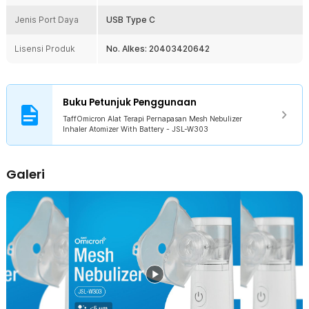
Rincian yang Anda dapatkan untuk pembelian produk ini:
Jenis Port Daya
1 x TaffOmicron Alat Terapi Pernapasan Mesh Nebulizer Inhaler
USB Type C
Atomizer - JSL-W303
1 x Masker Aerosol Dewasa
Lisensi Produk
No. Alkes: 20403420642
1 x Masker Aerosol Anak-anak
1 x Mouth Piece
1 x Kabel USB Type C
2 x Baterai Ni-MH AA 1000 mAh (Khusus With Battery)
Buku Petunjuk Penggunaan
1 x Panduan Penggunaan
TaffOmicron Alat Terapi Pernapasan Mesh Nebulizer
Inhaler Atomizer With Battery - JSL-W303
Galeri