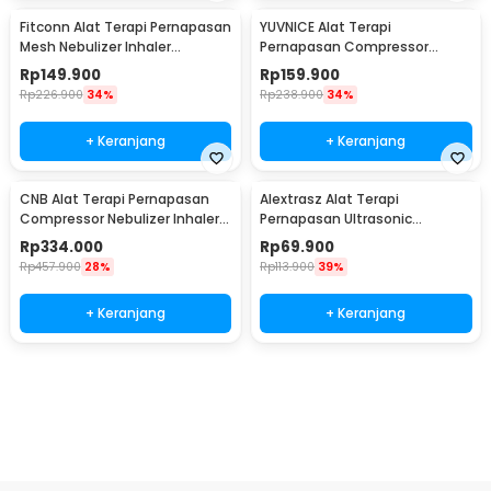
Fitconn Alat Terapi Pernapasan
YUVNICE Alat Terapi
Mesh Nebulizer Inhaler
Pernapasan Compressor
Atomizer - MY-135B
Nebulizer Inhaler Atomizer -
Rp
149.900
Rp
159.900
CDC-300S
Rp
226.900
34%
Rp
238.900
34%
+ Keranjang
+ Keranjang
CNB Alat Terapi Pernapasan
Alextrasz Alat Terapi
Compressor Nebulizer Inhaler
Pernapasan Ultrasonic
Atomizer - 69025S
Nebulizer Inhaler Atomizer -
Rp
334.000
Rp
69.900
FLK-W301
Rp
457.900
28%
Rp
113.900
39%
+ Keranjang
+ Keranjang
Beli Sekarang