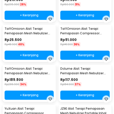
Rp
295.900
28%
Rp
160.000
31%
+ Keranjang
+ Keranjang
TaffOmicron Alat Terapi
TaffOmicron Alat Terapi
Pernapasan Mesh Nebulizer
Pernapasan Compressor
Inhaler Atomizer Baterai AA -
Nebulizer Inhaler - JSL-W310
Rp
25.600
Rp
91.000
JSL-W302
Rp
48.900
48%
Rp
141.900
36%
+ Keranjang
+ Keranjang
TaffOmicron Alat Terapi
Dclume Alat Terapi
Pernapasan Mesh Nebulizer
Pernapasan Mesh Nebulizer
Inhaler Atomizer - YK-N3AA
Inhaler Atomizer - YM213
Rp
189.800
Rp
117.600
Rp
286.900
34%
Rp
184.900
37%
+ Keranjang
+ Keranjang
YuXuan Alat Terapi
JZIKI Alat Terapi Pernapasan
Pernapasan Compressor
Mesh Nebulizer Portable Inhaler