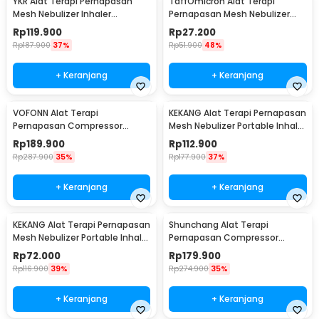
YKR Alat Terapi Pernapasan
TaffOmicron Alat Terapi
Mesh Nebulizer Inhaler
Pernapasan Mesh Nebulizer
Atomizer - YK-N5BA
Inhaler Atomizer Baterai
Rp
119.900
Rp
27.200
Rechargeable - JSL-W302
Rp
187.900
37%
Rp
51.900
48%
+ Keranjang
+ Keranjang
VOFONN Alat Terapi
KEKANG Alat Terapi Pernapasan
Pernapasan Compressor
Mesh Nebulizer Portable Inhaler
Nebulizer Inhaler Atomizer -
Atomizer Rechargeable - KE-
Rp
189.900
Rp
112.900
AXD-308
N11
Rp
287.900
35%
Rp
177.900
37%
+ Keranjang
+ Keranjang
KEKANG Alat Terapi Pernapasan
Shunchang Alat Terapi
Mesh Nebulizer Portable Inhaler
Pernapasan Compressor
Atomizer Plug In - KE-N11
Nebulizer Inhaler Atomizer -
Rp
72.000
Rp
179.900
CDC500S
Rp
116.900
39%
Rp
274.900
35%
+ Keranjang
+ Keranjang