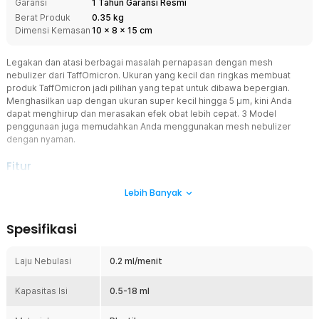
Garansi
1 Tahun Garansi Resmi
Berat Produk
0.35 kg
Dimensi Kemasan
10
x
8
x
15
cm
Legakan dan atasi berbagai masalah pernapasan dengan mesh
nebulizer dari TaffOmicron. Ukuran yang kecil dan ringkas membuat
produk TaffOmicron jadi pilihan yang tepat untuk dibawa bepergian.
Menghasilkan uap dengan ukuran super kecil hingga 5 μm, kini Anda
dapat menghirup dan merasakan efek obat lebih cepat. 3 Model
penggunaan juga memudahkan Anda menggunakan mesh nebulizer
dengan nyaman.
Fitur
Teknologi Mesh Uap Halus 5 µm
Lebih Banyak
Nebulizer ini menghasilkan partikel uap berukuran 5 µm yang
efektif menjangkau saluran pernapasan. Ukuran partikel yang stabil
Spesifikasi
membantu obat terserap lebih cepat dan merata. Hal ini membuat
terapi lebih efisien dan hasil lebih optimal. Cocok untuk
penggunaan rutin maupun kondisi darurat.
Laju Nebulasi
0.2 ml/menit
Kapasitas Super Besar Hingga 18 ml
Kapasitas Isi
Dibanding seri sebelumnya, nebulizer ini memiliki kapasitas lebih
0.5-18 ml
besar sehingga bisa digunakan lebih lama tanpa isi ulang. Sangat
cocok untuk terapi intensif di rumah. Menghemat waktu dan lebih