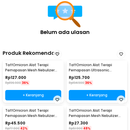
Belum ada ulasan
Produk Rekomendasi
TaffOmicron Alat Terapi
TaffOmicron Alat Terapi
Pernapasan Mesh Nebulizer
Pernapasan Ultrasonic
Inhaler Atomizer - YM-3R9
Nebulizer Atomizer - MY-520A
Rp
127.000
Rp
125.700
Rp
196.900
36%
Rp
194.900
36%
+ Keranjang
+ Keranjang
TaffOmicron Alat Terapi
TaffOmicron Alat Terapi
Pernapasan Mesh Nebulizer
Pernapasan Mesh Nebulizer
Inhaler Atomizer - JSL-W301
Portable Inhaler Without
Rp
45.500
Rp
27.300
Battery - JSL-W302
Rp
77.900
42%
Rp
51.900
48%