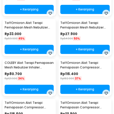
+ Keranjang
+ Keranjang
TaffOmicron Alat Terapi
TaffOmicron Alat Terapi
Pernapasan Mesh Nebulizer
Pernapasan Mesh Nebulizer
Portable Inhaler With Battery -
Inhaler Atomizer Without
Rp
33.000
Rp
27.900
JSL-W302
Battery - JSL-W303
Rp
59.900
45%
Rp
54.900
50%
+ Keranjang
+ Keranjang
COLEBY Alat Terapi Pernapasan
TaffOmicron Alat Terapi
Mesh Nebulizer Inhaler
Pernapasan Compressor
Atomizer - TZ-W08
Nebulizer Inhaler - SZ5
Rp
80.700
Rp
116.400
Rp
121.900
34%
Rp
182.900
37%
+ Keranjang
+ Keranjang
TaffOmicron Alat Terapi
TaffOmicron Alat Terapi
Pernapasan Compressor
Pernapasan Compressor
Nebulizer Inhaler - RAK362
Nebulizer Inhaler - GS-302
Rp
215.600
Rp
111.900