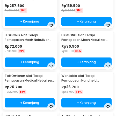
Nebulizer Inhaler Atomizer -
Atomizer - ZK-Q3
Rp
287.600
Rp
139.900
CNB-69021
Rp
394.900
28%
Rp
213.900
35%
+ Keranjang
+ Keranjang
LEGGONG Alat Terapi
LEGGONG Alat Terapi
Pernapasan Mesh Nebulizer
Pernapasan Mesh Nebulizer
Portable Inhaler Plug In - HSK-
Portable Inhaler Rechargeable
Rp
72.000
Rp
90.900
W005
- HSK-W005
Rp
116.900
39%
Rp
141.900
36%
+ Keranjang
+ Keranjang
TaffOmicron Alat Terapi
Wantobie Alat Terapi
Pernapasan Medical Nebulizer
Pernapasan Handheld
Inhaler Atomizer - JSL-W309
Nebulizer Inhaler Atomizer -
Rp
76.700
Rp
36.700
ZH-N3
Rp
122.900
38%
Rp
65.900
45%
+ Keranjang
+ Keranjang