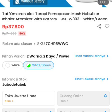
1 / 11
TaffOmicron Alat Terapi Pernapasan Mesh Nebulizer
Inhaler Atomizer With Battery - JSL-W303
-
White/Green
Rp
37.800
Rp
74.900
50
%
Belum ada ulasan
•
SKU
7CHR5WWG
Lihat Varian Lainnya
Pilihan Varian:
2
Warna,
2 Daya / Power
White
White/Green
Lihat
Lokasi Lainnya
Informasi Stok:
Jabodetabek
Toko Jakarta Utara
Gudang Online
sisa
4
Habis