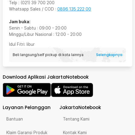
Telp
:
(021) 39 700 200
Whatsapp Sales / COD
:
0896 135 222 00
Jam buka:
Senin - Sabtu
:
09:00
-
20:00
Minggu/Libur Nasional
:
12:00
-
20:00
Idul Fitri
: libur
Selengkapnya
Beli langsung/self pickup di kota lainnya
Download Aplikasi JakartaNotebook
Layanan Pelanggan
JakartaNotebook
Bantuan
Tentang Kami
Klaim Garansi Produk
Kontak Kami