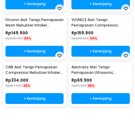
+ Keranjang
+ Keranjang
Fitconn Alat Terapi Pernapasan
YUVNICE Alat Terapi
Mesh Nebulizer Inhaler
Pernapasan Compressor
Atomizer - MY-135B
Nebulizer Inhaler Atomizer -
Rp
149.900
Rp
159.900
CDC-300S
Rp
226.900
34%
Rp
238.900
34%
+ Keranjang
+ Keranjang
CNB Alat Terapi Pernapasan
Alextrasz Alat Terapi
Compressor Nebulizer Inhaler
Pernapasan Ultrasonic
Atomizer - 69025S
Nebulizer Inhaler Atomizer -
Rp
334.000
Rp
69.900
FLK-W301
Rp
457.900
28%
Rp
113.900
39%
+ Keranjang
+ Keranjang
Beli Sekarang