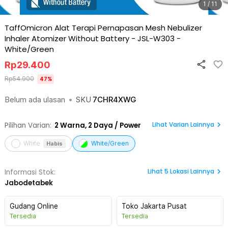
1 / 11
TaffOmicron Alat Terapi Pernapasan Mesh Nebulizer
Inhaler Atomizer Without Battery - JSL-W303
-
White/Green
Rp
29.400
Rp
54.900
47
%
Belum ada ulasan
•
SKU
7CHR4XWG
Lihat Varian Lainnya
Pilihan Varian:
2
Warna,
2 Daya / Power
White
White/Green
Habis
Lihat
5
Lokasi Lainnya
Informasi Stok:
Jabodetabek
Gudang Online
Toko Jakarta Pusat
Tersedia
Tersedia