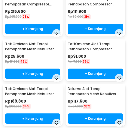
Pernapasan Compressor
Pernapasan Compressor
Nebulizer Inhaler - RAK362
Nebulizer Inhaler - GS-302
Rp
215.600
Rp
111.900
Rp
295.900
28%
Rp
160.000
31%
+ Keranjang
+ Keranjang
TaffOmicron Alat Terapi
TaffOmicron Alat Terapi
Pernapasan Mesh Nebulizer
Pernapasan Compressor
Inhaler Atomizer Baterai AA -
Nebulizer Inhaler - JSL-W310
Rp
25.600
Rp
91.000
JSL-W302
Rp
48.900
48%
Rp
141.900
36%
+ Keranjang
+ Keranjang
TaffOmicron Alat Terapi
Dclume Alat Terapi
Pernapasan Mesh Nebulizer
Pernapasan Mesh Nebulizer
Inhaler Atomizer - YK-N3AA
Inhaler Atomizer - YM213
Rp
189.800
Rp
117.600
Rp
286.900
34%
Rp
184.900
37%
+ Keranjang
+ Keranjang