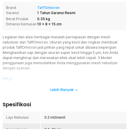
Brand
TaffOmicron
Garansi
1 Tahun Garansi Resmi
Berat Produk
0.35 kg
Dimensi Kemasan
10
x
8
x
15
cm
Legakan dan atasi berbagai masalah pernapasan dengan mesh
nebulizer dari TaffOmicron. Ukuran yang kecil dan ringkas membuat
produk TaffOmicron jadi pilihan yang tepat untuk dibawa bepergian.
Menghasilkan uap dengan ukuran super kecil hingga 5 μm, kini Anda
dapat menghirup dan merasakan efek obat lebih cepat. 3 Model
penggunaan juga memudahkan Anda menggunakan mesh nebulizer
dengan nyaman.
Fitur
Teknologi Mesh Uap Halus 5 µm
Lebih Banyak
Nebulizer ini menghasilkan partikel uap berukuran 5 µm yang
efektif menjangkau saluran pernapasan. Ukuran partikel yang stabil
Spesifikasi
membantu obat terserap lebih cepat dan merata. Hal ini membuat
terapi lebih efisien dan hasil lebih optimal. Cocok untuk
penggunaan rutin maupun kondisi darurat.
Laju Nebulasi
0.2 ml/menit
Kapasitas Super Besar Hingga 18 ml