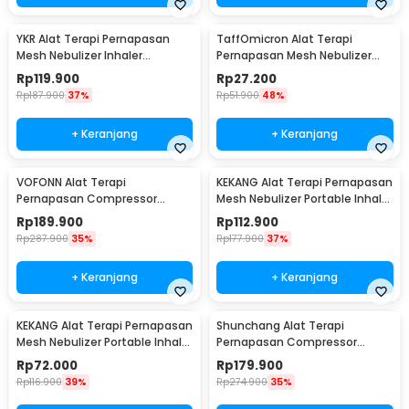
YKR Alat Terapi Pernapasan
TaffOmicron Alat Terapi
Mesh Nebulizer Inhaler
Pernapasan Mesh Nebulizer
Atomizer - YK-N5BA
Inhaler Atomizer Baterai
Rp
119.900
Rp
27.200
Rechargeable - JSL-W302
Rp
187.900
37%
Rp
51.900
48%
+ Keranjang
+ Keranjang
VOFONN Alat Terapi
KEKANG Alat Terapi Pernapasan
Pernapasan Compressor
Mesh Nebulizer Portable Inhaler
Nebulizer Inhaler Atomizer -
Atomizer Rechargeable - KE-
Rp
189.900
Rp
112.900
AXD-308
N11
Rp
287.900
35%
Rp
177.900
37%
+ Keranjang
+ Keranjang
KEKANG Alat Terapi Pernapasan
Shunchang Alat Terapi
Mesh Nebulizer Portable Inhaler
Pernapasan Compressor
Atomizer Plug In - KE-N11
Nebulizer Inhaler Atomizer -
Rp
72.000
Rp
179.900
CDC500S
Rp
116.900
39%
Rp
274.900
35%