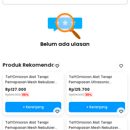
Belum ada ulasan
Produk Rekomendasi
TaffOmicron Alat Terapi
TaffOmicron Alat Terapi
Pernapasan Mesh Nebulizer
Pernapasan Ultrasonic
Inhaler Atomizer - YM-3R9
Nebulizer Atomizer - MY-520A
Rp
127.000
Rp
125.700
Rp
196.900
36%
Rp
194.900
36%
+ Keranjang
+ Keranjang
TaffOmicron Alat Terapi
TaffOmicron Alat Terapi
Pernapasan Mesh Nebulizer
Pernapasan Mesh Nebulizer