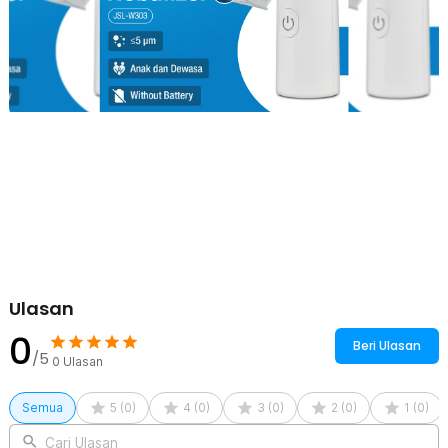
Ulasan
0
Beri Ulasan
/5
0
Ulasan
Semua
5
(
0
)
4
(
0
)
3
(
0
)
2
(
0
)
1
(
0
)
Cari Ulasan