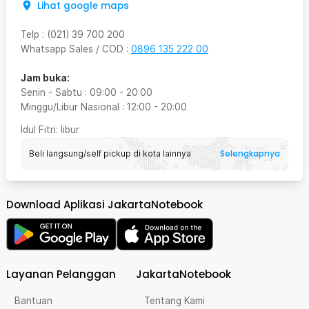
Lihat google maps
Telp
:
(021) 39 700 200
Whatsapp Sales / COD
:
0896 135 222 00
Jam buka:
Senin - Sabtu
:
09:00
-
20:00
Minggu/Libur Nasional
:
12:00
-
20:00
Idul Fitri
: libur
Selengkapnya
Beli langsung/self pickup di kota lainnya
Download Aplikasi JakartaNotebook
Layanan Pelanggan
JakartaNotebook
Bantuan
Tentang Kami