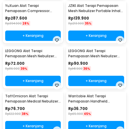
YuXuan Alat Terapi
JZIKI Alat Terapi Pernapasan
Pernapasan Compressor
Mesh Nebulizer Portable Inhaler
Nebulizer Inhaler Atomizer -
Atomizer - ZK-Q3
Rp
287.600
Rp
139.900
CNB-69021
Rp
394.900
28%
Rp
213.900
35%
+ Keranjang
+ Keranjang
LEGGONG Alat Terapi
LEGGONG Alat Terapi
Pernapasan Mesh Nebulizer
Pernapasan Mesh Nebulizer
Portable Inhaler Plug In - HSK-
Portable Inhaler Rechargeable
Rp
72.000
Rp
90.900
W005
- HSK-W005
Rp
116.900
39%
Rp
141.900
36%
+ Keranjang
+ Keranjang
TaffOmicron Alat Terapi
Wantobie Alat Terapi
Pernapasan Medical Nebulizer
Pernapasan Handheld
Inhaler Atomizer - JSL-W309
Nebulizer Inhaler Atomizer -
Rp
76.700
Rp
36.700
ZH-N3
Rp
122.900
38%
Rp
65.900
45%
+ Keranjang
+ Keranjang