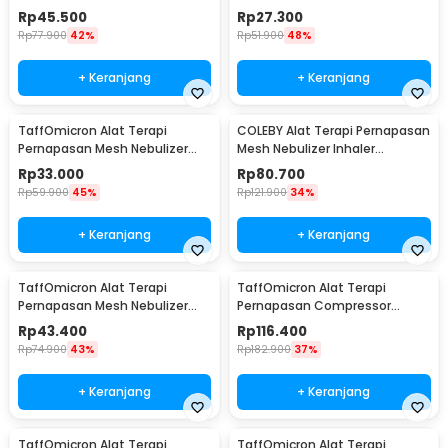
Inhaler Atomizer - JSL-W301
Portable Inhaler Without
Rp
45.500
Rp
27.300
Battery - JSL-W302
Rp
77.900
42%
Rp
51.900
48%
+ Keranjang
+ Keranjang
TaffOmicron Alat Terapi
COLEBY Alat Terapi Pernapasan
Pernapasan Mesh Nebulizer
Mesh Nebulizer Inhaler
Portable Inhaler With Battery -
Atomizer - TZ-W08
Rp
33.000
Rp
80.700
JSL-W302
Rp
59.900
45%
Rp
121.900
34%
+ Keranjang
+ Keranjang
TaffOmicron Alat Terapi
TaffOmicron Alat Terapi
Pernapasan Mesh Nebulizer
Pernapasan Compressor
Inhaler Atomizer With Battery
Nebulizer Inhaler - SZ5
Rp
43.400
Rp
116.400
- JSL-W303
Rp
74.900
43%
Rp
182.900
37%
+ Keranjang
+ Keranjang
TaffOmicron Alat Terapi
TaffOmicron Alat Terapi