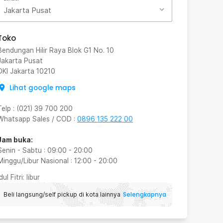
Jakarta Pusat
Toko
Bendungan Hilir Raya Blok G1 No. 10
Jakarta Pusat
DKI Jakarta
10210
Lihat google maps
Telp
:
(021) 39 700 200
Whatsapp Sales / COD
:
0896 135 222 00
Jam buka:
Senin - Sabtu
:
09:00
-
20:00
Minggu/Libur Nasional
:
12:00
-
20:00
Idul Fitri
: libur
Selengkapnya
Beli langsung/self pickup di kota lainnya