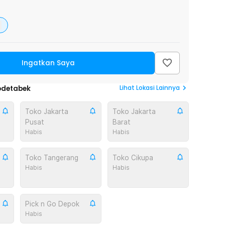
Ingatkan Saya
Lihat
Lokasi Lainnya
odetabek
Toko Jakarta
Toko Jakarta
Pusat
Barat
Habis
Habis
Toko Tangerang
Toko Cikupa
Habis
Habis
Pick n Go Depok
Habis