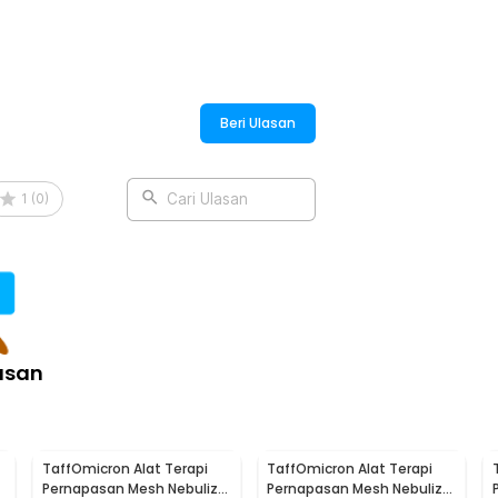
Beri Ulasan
1
(
0
)
Cari Ulasan
asan
TaffOmicron Alat Terapi
TaffOmicron Alat Terapi
Pernapasan Mesh Nebulizer
Pernapasan Mesh Nebulizer