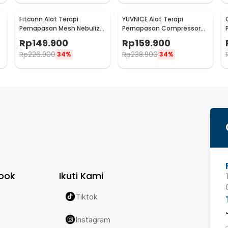
Fitconn Alat Terapi
YUVNICE Alat Terapi
Pernapasan Mesh Nebulizer
Pernapasan Compressor
Inhaler Atomizer - MY-135B
Nebulizer Inhaler Atomizer
Rp
149.900
Rp
159.900
- CDC-300S
Rp
226.900
Rp
238.900
34%
34%
ook
Ikuti Kami
Tiktok
Instagram