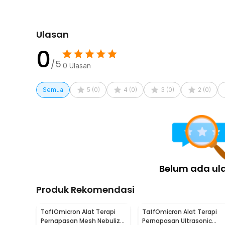
Ulasan
0
/5
0
Ulasan
Semua
5
(
0
)
4
(
0
)
3
(
0
)
2
(
0
)
Belum ada ul
Produk Rekomendasi
TaffOmicron Alat Terapi
TaffOmicron Alat Terapi
Pernapasan Mesh Nebulizer
Pernapasan Ultrasonic