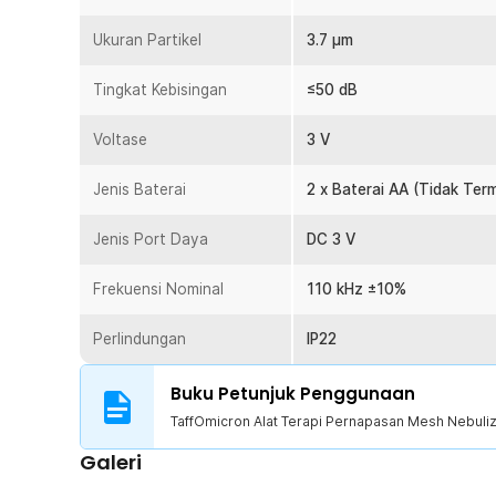
darurat. Cocok untuk mobilitas tinggi.
Ukuran Partikel
3.7 µm
Kelengkapan Produk
Tingkat Kebisingan
≤50 dB
Rincian yang Anda dapatkan untuk pembelian produk ini
1 x TaffOmicron Alat Terapi Pernapasan Mesh Nebuli
Voltase
3 V
1 x Masker Dewasa
1 x Masker Anak
Jenis Baterai
2 x Baterai AA (Tidak Ter
1 x Mouthpiece
1 x Kabel Daya DC
Jenis Port Daya
DC 3 V
1 x Tas Penyimpanan
1 x Panduan Penggunaan
Frekuensi Nominal
110 kHz ±10%
Perlindungan
IP22
Buku Petunjuk Penggunaan
TaffOmicron Alat Terapi Pernapasan Mesh Nebuliz
Galeri