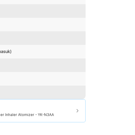
:
zer Inhaler Atomizer - YK-N3AA
masuk)
er Inhaler Atomizer - YK-N3AA