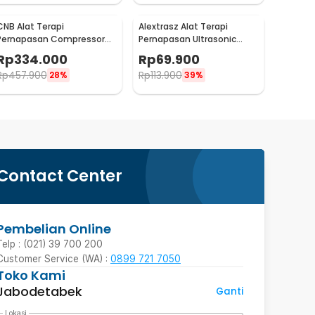
CNB Alat Terapi
Alextrasz Alat Terapi
Pernapasan Compressor
Pernapasan Ultrasonic
Nebulizer Inhaler Atomizer
Nebulizer Inhaler Atomizer
Rp
334.000
Rp
69.900
- 69025S
- FLK-W301
Rp
457.900
Rp
113.900
28%
39%
Contact Center
Pembelian Online
Telp : (021) 39 700 200
Customer Service (WA) :
0899 721 7050
Toko Kami
Jabodetabek
Ganti
Lokasi