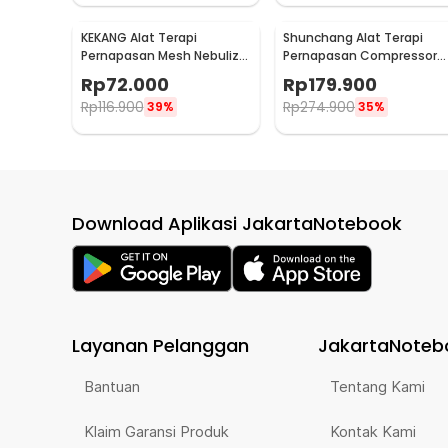
KEKANG Alat Terapi
Shunchang Alat Terapi
Pernapasan Mesh Nebulizer
Pernapasan Compressor
Portable Inhaler Atomizer
Nebulizer Inhaler Atomizer
Rp
72.000
Rp
179.900
Plug In - KE-N11
- CDC500S
Rp
116.900
Rp
274.900
39%
35%
Download Aplikasi JakartaNotebook
Layanan Pelanggan
JakartaNoteb
Bantuan
Tentang Kami
Klaim Garansi Produk
Kontak Kami