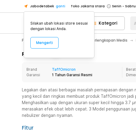
Jabodetabek
ganti
Toko Jakarta Utara
Toko Tangerang
Kategori
A
Silakan ubah lokasi store sesuai
Toko Cikupa
dengan lokasi Anda.
Pick n Go Jakarta Barat
Senin - J
Fashion, Make Up & Beauty Care
Perlengkapan Medis
Mengerti
Pick n Go Bekasi
Senin - Jumat (08
Pick n Go Depok
Senin - Jumat (08
Rincian Produk
Toko Jakarta Pusat
Senin - Sabtu
Brand
TaffOmicron
Berat
Toko Jakarta Barat
Senin - Sabtu
Garansi
1 Tahun Garansi Resmi
Dime
Toko Jakarta Utara
Toko Tangerang
Legakan dan atasi berbagai masalah pernapasan dengan m
yang kecil dan ringkas membuat produk TaffOmicron jadi 
Toko Cikupa
Menghasilkan uap dengan ukuran super kecil hingga 3.7 μ
Pick n Go Jakarta Barat
Senin - J
merasakan efek obat lebih cepat. 3 Model penggunaan
nebulizer dengan nyaman.
Pick n Go Bekasi
Senin - Jumat (08
Pick n Go Depok
Senin - Jumat (08
Fitur