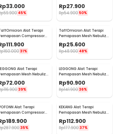
Portable Inhaler With
Inhaler Atomizer Without
Rp
33.000
Rp
27.900
Battery - JSL-W302
Battery - JSL-W303
Rp
59.900
Rp
54.900
45%
50%
TaffOmicron Alat Terapi
TaffOmicron Alat Terapi
Pernapasan Compressor
Pernapasan Mesh Nebulizer
Nebulizer Inhaler - GS-302
Inhaler Atomizer Baterai AA
Rp
111.900
Rp
25.600
- JSL-W302
Rp
160.000
Rp
48.900
31%
48%
LEGGONG Alat Terapi
LEGGONG Alat Terapi
Pernapasan Mesh Nebulizer
Pernapasan Mesh Nebulizer
Portable Inhaler Plug In -
Portable Inhaler
Rp
72.000
Rp
90.900
HSK-W005
Rechargeable - HSK-W005
Rp
116.900
Rp
141.900
39%
36%
VOFONN Alat Terapi
KEKANG Alat Terapi
Pernapasan Compressor
Pernapasan Mesh Nebulizer
Nebulizer Inhaler Atomizer
Portable Inhaler Atomizer
Rp
189.900
Rp
112.900
- AXD-308
Rechargeable - KE-N11
Rp
287.900
Rp
177.900
35%
37%