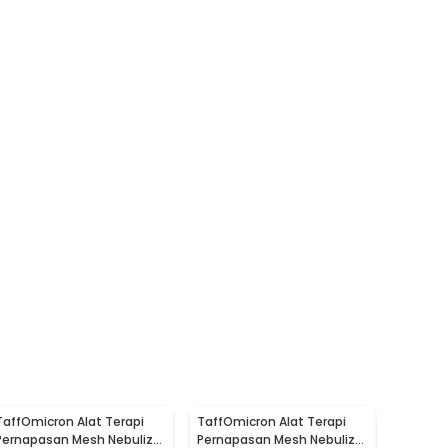
TaffOmicron Alat Terapi
TaffOmicron Alat Terapi
Pernapasan Mesh Nebulizer
Pernapasan Mesh Nebulizer