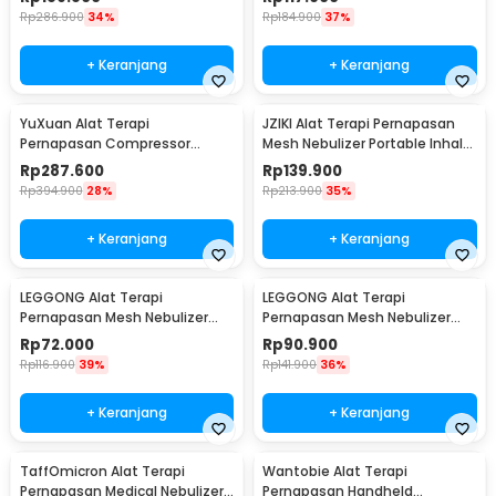
Rp
286.900
34%
Rp
184.900
37%
+ Keranjang
+ Keranjang
YuXuan Alat Terapi
JZIKI Alat Terapi Pernapasan
Pernapasan Compressor
Mesh Nebulizer Portable Inhaler
Nebulizer Inhaler Atomizer -
Atomizer - ZK-Q3
Rp
287.600
Rp
139.900
CNB-69021
Rp
394.900
28%
Rp
213.900
35%
+ Keranjang
+ Keranjang
LEGGONG Alat Terapi
LEGGONG Alat Terapi
Pernapasan Mesh Nebulizer
Pernapasan Mesh Nebulizer
Portable Inhaler Plug In - HSK-
Portable Inhaler Rechargeable
Rp
72.000
Rp
90.900
W005
- HSK-W005
Rp
116.900
39%
Rp
141.900
36%
+ Keranjang
+ Keranjang
TaffOmicron Alat Terapi
Wantobie Alat Terapi
Pernapasan Medical Nebulizer
Pernapasan Handheld