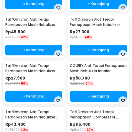
+ Keranjang
+ Keranjang
TaffOmicron Alat Terapi
TaffOmicron Alat Terapi
Pernapasan Mesh Nebulizer
Pernapasan Mesh Nebulizer
Inhaler Atomizer - JSL-W301
Portable Inhaler Without
Rp
45.500
Rp
27.300
Battery - JSL-W302
Rp
77.900
42%
Rp
51.900
48%
+ Keranjang
+ Keranjang
TaffOmicron Alat Terapi
COLEBY Alat Terapi Pernapasan
Pernapasan Mesh Nebulizer
Mesh Nebulizer Inhaler
Inhaler Atomizer Without
Atomizer - TZ-W08
Rp
27.900
Rp
80.700
Battery - JSL-W303
Rp
54.900
50%
Rp
121.900
34%
+ Keranjang
+ Keranjang
TaffOmicron Alat Terapi
TaffOmicron Alat Terapi
Pernapasan Mesh Nebulizer
Pernapasan Compressor
Inhaler Atomizer With Battery
Nebulizer Inhaler - SZ5
Rp
43.400
Rp
116.400
- JSL-W303
Rp
74.900
43%
Rp
182.900
37%