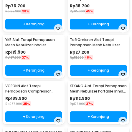
Inhaler Atomizer - JSL-W309
Nebulizer Inhaler Atomizer -
Rp
76.700
Rp
36.700
ZH-N3
Rp
122.900
38%
Rp
65.900
45%
+ Keranjang
+ Keranjang
YKR Alat Terapi Pernapasan
TaffOmicron Alat Terapi
Mesh Nebulizer Inhaler
Pernapasan Mesh Nebulizer
Atomizer - YK-N5BA
Inhaler Atomizer Baterai
Rp
119.900
Rp
27.200
Rechargeable - JSL-W302
Rp
187.900
37%
Rp
51.900
48%
+ Keranjang
+ Keranjang
VOFONN Alat Terapi
KEKANG Alat Terapi Pernapasan
Pernapasan Compressor
Mesh Nebulizer Portable Inhaler
Nebulizer Inhaler Atomizer -
Atomizer Rechargeable - KE-
Rp
189.900
Rp
112.900
AXD-308
N11
Rp
287.900
35%
Rp
177.900
37%
+ Keranjang
+ Keranjang