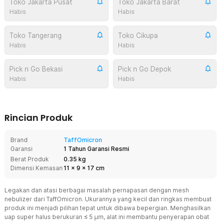
Toko Jakarta Pusat
Toko Jakarta Barat
Habis
Habis
Toko Tangerang
Toko Cikupa
Habis
Habis
Pick n Go Bekasi
Pick n Go Depok
Habis
Habis
Rincian Produk
Brand
TaffOmicron
Garansi
1 Tahun Garansi Resmi
Berat Produk
0.35 kg
Dimensi Kemasan
11
x
9
x
17
cm
Legakan dan atasi berbagai masalah pernapasan dengan mesh
nebulizer dari TaffOmicron. Ukurannya yang kecil dan ringkas membuat
produk ini menjadi pilihan tepat untuk dibawa bepergian. Menghasilkan
uap super halus berukuran ≤ 5 μm, alat ini membantu penyerapan obat