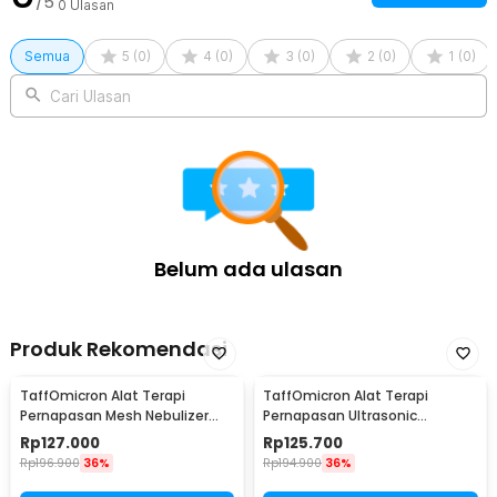
/5
0
Ulasan
Semua
5
(
0
)
4
(
0
)
3
(
0
)
2
(
0
)
1
(
0
)
Cari Ulasan
Belum ada ulasan
Produk Rekomendasi
TaffOmicron Alat Terapi
TaffOmicron Alat Terapi
Pernapasan Mesh Nebulizer
Pernapasan Ultrasonic
Inhaler Atomizer - YM-3R9
Nebulizer Atomizer - MY-520A
Rp
127.000
Rp
125.700
Rp
196.900
36%
Rp
194.900
36%