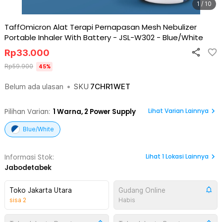
1 / 10
TaffOmicron Alat Terapi Pernapasan Mesh Nebulizer
Portable Inhaler With Battery - JSL-W302
-
Blue/White
Rp
33.000
Rp
59.900
45
%
Belum ada ulasan
•
SKU
7CHR1WET
Lihat Varian Lainnya
Pilihan Varian:
1
Warna,
2 Power Supply
Blue/White
Lihat
1
Lokasi Lainnya
Informasi Stok:
Jabodetabek
Toko Jakarta Utara
Gudang Online
sisa
2
Habis