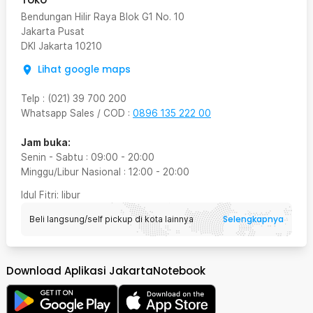
Bendungan Hilir Raya Blok G1 No. 10
Jakarta Pusat
DKI Jakarta
10210
Lihat google maps
Telp
:
(021) 39 700 200
Whatsapp Sales / COD
:
0896 135 222 00
Jam buka:
Senin - Sabtu
:
09:00
-
20:00
Minggu/Libur Nasional
:
12:00
-
20:00
Idul Fitri
: libur
Selengkapnya
Beli langsung/self pickup di kota lainnya
Download Aplikasi JakartaNotebook