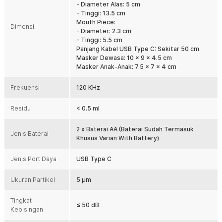
- Diameter Alas: 5 cm
Tersedia varian dengan baterai rechargeable dan tanpa baterai.
- Tinggi: 13.5 cm
Varian baterai nebulizer dilengkapi baterai Ni-MH 1000 mAh yang
Mouth Piece:
praktis digunakan tanpa listrik. Sementara varian tanpa baterai
Dimensi
- Diameter: 2.3 cm
tetap bisa digunakan melalui USB Type-C. Memberikan fleksibilitas
- Tinggi: 5.5 cm
maksimal sesuai kebutuhan pengguna.
Panjang Kabel USB Type C: Sekitar 50 cm
Desain Portable & Travel Friendly
Masker Dewasa: 10 x 9 x 4.5 cm
Ukuran ringkas dan ringan membuat nebulizer ini mudah dibawa ke
Masker Anak-Anak: 7.5 x 7 x 4 cm
mana saja. Dilengkapi penutup nozzle untuk menjaga kebersihan
saat dibawa. Ideal untuk traveling maupun penggunaan harian.
Frekuensi
120 KHz
Memberikan fleksibilitas tinggi untuk pengguna aktif.
Residu
< 0.5 ml
Kelengkapan Produk
Rincian yang Anda dapatkan untuk pembelian produk ini:
2 x Baterai AA (Baterai Sudah Termasuk
Jenis Baterai
Khusus Varian With Battery)
1 x TaffOmicron Alat Terapi Pernapasan Mesh Nebulizer Portable
Inhaler - JSL-W302
2 x Masker
Jenis Port Daya
USB Type C
1 x Mouth Piece
1 x Kabel USB Type C
Ukuran Partikel
5 μm
2 x Baterai AA NI-MH 2000 mAh (Khusus Varian With Battery)
1 x Panduan Penggunaan
Tingkat
≤ 50 dB
Kebisingan