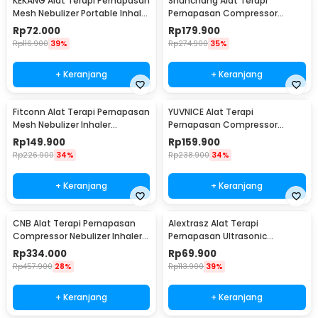
KEKANG Alat Terapi Pernapasan
Shunchang Alat Terapi
Mesh Nebulizer Portable Inhaler
Pernapasan Compressor
Atomizer Plug In - KE-N11
Nebulizer Inhaler Atomizer -
Rp
72.000
Rp
179.900
CDC500S
Rp
116.900
39%
Rp
274.900
35%
+ Keranjang
+ Keranjang
Fitconn Alat Terapi Pernapasan
YUVNICE Alat Terapi
Mesh Nebulizer Inhaler
Pernapasan Compressor
Atomizer - MY-135B
Nebulizer Inhaler Atomizer -
Rp
149.900
Rp
159.900
CDC-300S
Rp
226.900
34%
Rp
238.900
34%
+ Keranjang
+ Keranjang
CNB Alat Terapi Pernapasan
Alextrasz Alat Terapi
Compressor Nebulizer Inhaler
Pernapasan Ultrasonic
Atomizer - 69025S
Nebulizer Inhaler Atomizer -
Rp
334.000
Rp
69.900
FLK-W301
Rp
457.900
28%
Rp
113.900
39%
+ Keranjang
+ Keranjang