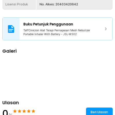
Lisensi Produk
No. Alkes: 20403420642
Buku Petunjuk Penggunaan
TaffOmicron Alat Terapi Pernapasan Mesh Nebulizer
Portable Inhaler With Battery - JSL-W302
Galeri
Ulasan
0
Beri Ulasan