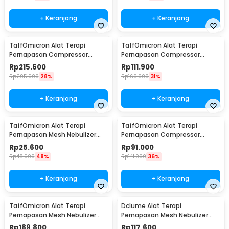
+ Keranjang
+ Keranjang
TaffOmicron Alat Terapi
TaffOmicron Alat Terapi
Pernapasan Compressor
Pernapasan Compressor
Nebulizer Inhaler - RAK362
Nebulizer Inhaler - GS-302
Rp
215.600
Rp
111.900
Rp
295.900
28%
Rp
160.000
31%
+ Keranjang
+ Keranjang
TaffOmicron Alat Terapi
TaffOmicron Alat Terapi
Pernapasan Mesh Nebulizer
Pernapasan Compressor
Inhaler Atomizer Baterai AA -
Nebulizer Inhaler - JSL-W310
Rp
25.600
Rp
91.000
JSL-W302
Rp
48.900
48%
Rp
141.900
36%
+ Keranjang
+ Keranjang
TaffOmicron Alat Terapi
Dclume Alat Terapi
Pernapasan Mesh Nebulizer
Pernapasan Mesh Nebulizer
Inhaler Atomizer - YK-N3AA
Inhaler Atomizer - YM213
Rp
189.800
Rp
117.600