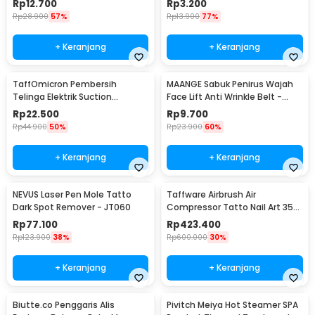
Rp
12.700
Rp
3.200
Rp
28.900
57%
Rp
13.900
77%
+ Keranjang
+ Keranjang
TaffOmicron Pembersih
MAANGE Sabuk Penirus Wajah
Telinga Elektrik Suction
Face Lift Anti Wrinkle Belt -
Vibration Waterproof - 842-1
TZ18
Rp
22.500
Rp
9.700
Rp
44.900
50%
Rp
23.900
60%
+ Keranjang
+ Keranjang
NEVUS Laser Pen Mole Tatto
Taffware Airbrush Air
Dark Spot Remover - JT060
Compressor Tatto Nail Art 35
PSI Dual Action - T-100
Rp
77.100
Rp
423.400
Rp
123.900
38%
Rp
600.000
30%
+ Keranjang
+ Keranjang
Biutte.co Penggaris Alis
Pivitch Meiya Hot Steamer SPA