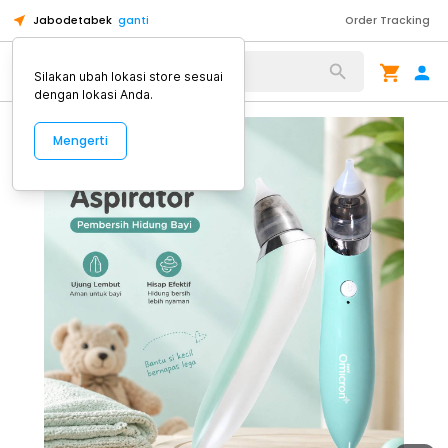
Jabodetabek
ganti
Order Tracking
Alat Kopi
Silakan ubah lokasi store sesuai
dengan lokasi Anda.
Mengerti