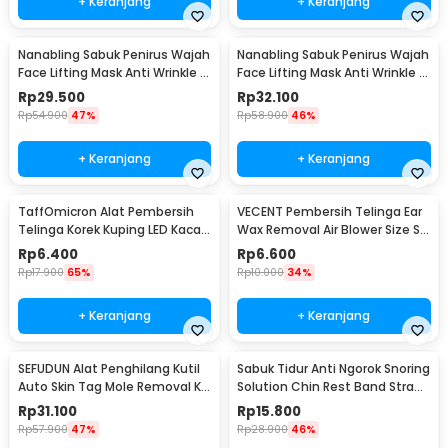
+ Keranjang
+ Keranjang
Nanabling Sabuk Penirus Wajah
Nanabling Sabuk Penirus Wajah
Face Lifting Mask Anti Wrinkle M
Face Lifting Mask Anti Wrinkle S
- TZ20
- TZ20
Rp
29.500
Rp
32.100
Rp
54.900
47%
Rp
58.900
46%
+ Keranjang
+ Keranjang
TaffOmicron Alat Pembersih
VECENT Pembersih Telinga Ear
Telinga Korek Kuping LED Kaca
Wax Removal Air Blower Size S -
Pembesar - XY319
V843
Rp
6.400
Rp
6.600
Rp
17.900
65%
Rp
10.000
34%
+ Keranjang
+ Keranjang
SEFUDUN Alat Penghilang Kutil
Sabuk Tidur Anti Ngorok Snoring
Auto Skin Tag Mole Removal Kit
Solution Chin Rest Band Strap
- LGV41
- AO55
Rp
31.100
Rp
15.800
Rp
57.900
47%
Rp
28.900
46%