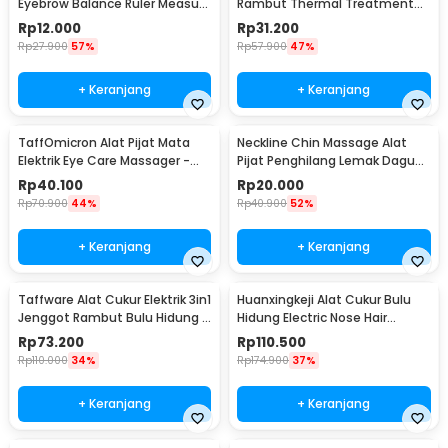
Eyebrow Balance Ruler Measure
Rambut Thermal Treatment
Shaping Tool
Heated Cap - YZK1-II
Rp
12.000
Rp
31.200
Rp
27.900
57%
Rp
57.900
47%
+ Keranjang
+ Keranjang
TaffOmicron Alat Pijat Mata
Neckline Chin Massage Alat
Elektrik Eye Care Massager -
Pijat Penghilang Lemak Dagu
XTK-018
Rahang - A241
Rp
40.100
Rp
20.000
Rp
70.900
44%
Rp
40.900
52%
+ Keranjang
+ Keranjang
Taffware Alat Cukur Elektrik 3in1
Huanxingkeji Alat Cukur Bulu
Jenggot Rambut Bulu Hidung -
Hidung Electric Nose Hair
AG-818
Trimmer - HN1
Rp
73.200
Rp
110.500
Rp
110.000
34%
Rp
174.900
37%
+ Keranjang
+ Keranjang