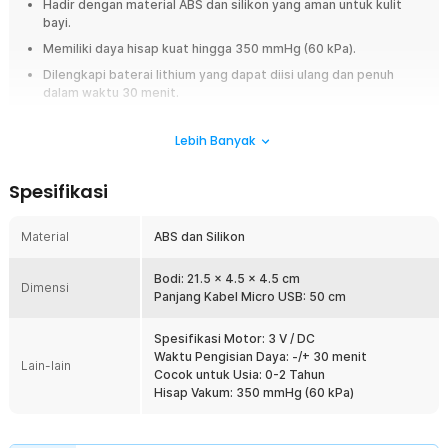
Hadir dengan material ABS dan silikon yang aman untuk kulit
bayi.
Memiliki daya hisap kuat hingga 350 mmHg (60 kPa).
Dilengkapi baterai lithium yang dapat diisi ulang dan penuh
dalam waktu 30 menit.
Overview
Lebih Banyak
Kebersihan hidung mesti jadi perhatian bagi buah hati Anda yang baru
lahir. Melalui hidung yang bersih, tentu sistem pernapasan bayi akan
Spesifikasi
lancar. Alat ini dapat membantu membuang mukus yang ada pada hidung
bayi, membuat pernapasan bayi lebih lancar.
Material
ABS dan Silikon
Fitur
Bodi: 21.5 x 4.5 x 4.5 cm
Pembersih Hidung
Dimensi
Panjang Kabel Micro USB: 50 cm
Alat ini secara khusus dibuat untuk membersihkan hidung bayi Anda
agar mukus tidak menggumpal dan mengganggu pernapasannya.
Spesifikasi Motor: 3 V / DC
Bakteri yang di dalamnya juga akan ikut terbuang dengan alat ini.
Waktu Pengisian Daya: -/+ 30 menit
Lain-lain
Aman Digunakan
Cocok untuk Usia: 0-2 Tahun
Dirancang dengan mempertimbangkan keamanan bayi, alat ini
Hisap Vakum: 350 mmHg (60 kPa)
menggunakan bahan ABS dan silikon berkualitas tinggi. Ini
memastikan bahwa alat tersebut tidak menimbulkan rasa sakit,
iritasi, atau alergi, sehingga aman digunakan untuk bayi yang