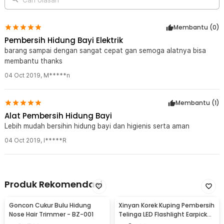
Membantu (
0
)
Pembersih Hidung Bayi Elektrik
barang sampai dengan sangat cepat gan semoga alatnya bisa
membantu thanks
04 Oct 2019
,
M*****n
Membantu (
1
)
Alat Pembersih Hidung Bayi
Lebih mudah bersihin hidung bayi dan higienis serta aman
04 Oct 2019
,
I*****R
Produk Rekomendasi
Goncon Cukur Bulu Hidung
Xinyan Korek Kuping Pembersih
Nose Hair Trimmer - BZ-001
Telinga LED Flashlight Earpick
Clean - XY3188