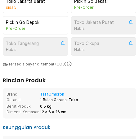
Toko Jakarta Barat
Pick n Go Bekasi
sisa
5
Pre-Order
Pick n Go Depok
Toko Jakarta Pusat
Pre-Order
Habis
Toko Tangerang
Toko Cikupa
Habis
Habis
Tersedia bayar di tempat (COD)
Rincian Produk
Brand
TaffOmicron
Garansi
1 Bulan Garansi Toko
Berat Produk
0.5 kg
Dimensi Kemasan
12
x
6
x
26
cm
Keunggulan Produk