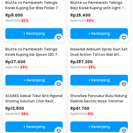
Biutte.co Pembersih Telinga
Biutte.co Pembersih Telinga
Korek Kuping Ear Wax Picker 7
Bayi Korek Kuping with Light -
PCS - JC7
0ZJX9
Rp
8.000
Rp
26.400
Rp
20.900
62%
Rp
50.900
49%
+ Keranjang
+ Keranjang
Biutte.co Pembersih Telinga
Nasedal Airbrush Spray Gun Set
Korek Kuping Ear Spoon LED 7
Dual Action Tattoo Nail Art
PCS - JC9
Painting - NT-180K-3
Rp
27.400
Rp
287.200
Rp
51.900
48%
Rp
393.900
28%
+ Keranjang
+ Keranjang
AOLIKES Sabuk Tidur Anti Ngorok
ShowSee Pencukur Bulu Hidung
Snoring Solution Chin Rest
Elektrik Electric Nose Trimmer -
Band Strap - 2107
C1-BK
Rp
12.800
Rp
61.700
Rp
28.900
56%
Rp
102.900
41%
+ Keranjang
+ Keranjang