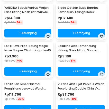
YANQINA Sabuk Penirus Wajah
Biode Cotton Buds Bambu
Face Lifting Mask Anti Wrinkle
Pembersih Telinga Korek
Belt - TZ19
Kuping 200 PCS - BD277
Rp
14.300
Rp
12.400
Rp
31.900
56%
Rp
27.900
56%
+ Keranjang
+ Keranjang
LANTHOME Pijat Hidung Magic
Rosalind Alat Pemancung
Nose Shaper Clip Lifting - Lan10
Hidung Nose Lifting Shaper
Correction - D-16
Rp
3.900
Rp
9.100
Rp
14.900
74%
Rp
22.900
61%
+ Keranjang
+ Keranjang
Lebilif Pen Laser Plasma
V-Face Alat Pijat Penirus Wajah
Penghilang Jerawat Wajah
Face Lifting Double Chin V-
Dark Spot 5.5W - JT75
Shaped - BYM-903S
Rp
117.700
Rp
97.700
Rp
184.900
37%
Rp
164.900
41%