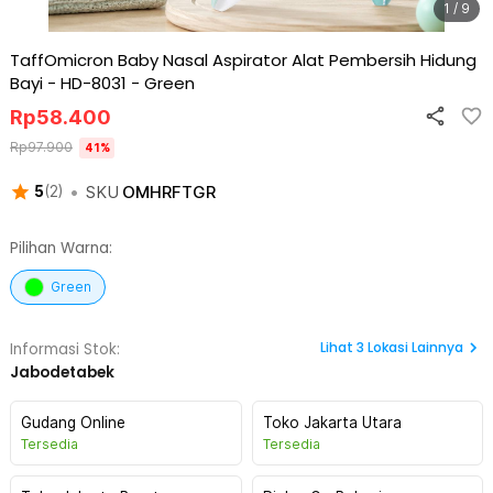
1 / 9
TaffOmicron Baby Nasal Aspirator Alat Pembersih Hidung
Bayi - HD-8031
-
Green
Rp
58.400
Rp
97.900
41
%
•
SKU
OMHRFTGR
5
(
2
)
Pilihan Warna:
Green
Lihat
3
Lokasi Lainnya
Informasi Stok:
Jabodetabek
Gudang Online
Toko Jakarta Utara
Tersedia
Tersedia