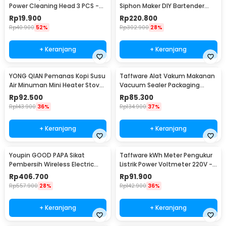
Power Cleaning Head 3 PCS -
Siphon Maker DIY Bartender
DB003
CO2 1L - SD-MY
Rp
19.900
Rp
220.800
Rp
40.900
52%
Rp
302.900
28%
+ Keranjang
+ Keranjang
YONG QIAN Pemanas Kopi Susu
Taffware Alat Vakum Makanan
Air Minuman Mini Heater Stove
Vacuum Sealer Packaging
Pot 500W - YQ-105
Machine with Bag - HF-001
Rp
92.500
Rp
85.300
Rp
143.900
36%
Rp
134.900
37%
+ Keranjang
+ Keranjang
Youpin GOOD PAPA Sikat
Taffware kWh Meter Pengukur
Pembersih Wireless Electric
Listrik Power Voltmeter 220V -
Cleaning - CL99
DDS667
Rp
406.700
Rp
91.900
Rp
557.900
28%
Rp
142.900
36%
+ Keranjang
+ Keranjang