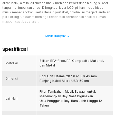
aliran balik, alat ini dirancang untuk menjaga kebersihan hidung si kecil
tanpa menimbulkan stres. Dilengkapi layar LCD, pilihan mode hisap,
musik menenangkan, serta desain portabel, produk ini menjadi andalan
para orang tua dalam menjaga kesehatan pernapasan anak di rumah
maupun saat bepergian.
Fitur
Lebih Banyak
Hisapan Kuat hingga 65 kPa
Dengan daya hisap maksimal mencapai 65 kPa, alat ini mampu
Spesifikasi
membersihkan hidung bayi dari lendir ringan hingga yang kental
secara cepat dan efisien. Tersedia 3 mode hisap yang dapat
disesuaikan dengan kebutuhan dan kenyamanan bayi. Pembersihan
Silikon BPA-Free, PP, Composite Material,
Material
jadi lebih efektif tanpa perlu tenaga ekstra.
dan Metal
Material Silikon BPA-Free
Terbuat dari silikon lembut yang bebas BPA, aman digunakan
Bodi Unit Utama: 207 x 41.5 x 49 mm
Dimensi
langsung pada hidung bayi. Ujung hisapnya fleksibel dan tidak
Panjang Kabel Micro USB: 50 cm
melukai, memberikan kenyamanan optimal selama proses
pembersihan. Selain itu, bahan ini mudah dibersihkan dan awet
Fitur Tambahan: Musik Bawaan untuk
untuk penggunaan jangka panjang.
Menenangkan Bayi Saat Digunakan
Lain-lain
Usia Pengguna: Bayi Baru Lahir Hingga 12
Desain Anti Aliran Balik
Tahun
Sistem penyaringan canggih mencegah cairan kembali masuk ke
dalam mesin, menjaga kebersihan dan fungsi alat tetap optimal.