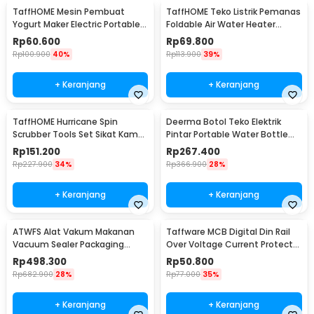
TaffHOME Mesin Pembuat
TaffHOME Teko Listrik Pemanas
Yogurt Maker Electric Portable
Foldable Air Water Heater
15W 1L - PA-10C
600W 600ml - HY-01
Rp
60.600
Rp
69.800
Rp
100.900
40%
Rp
113.900
39%
+ Keranjang
+ Keranjang
TaffHOME Hurricane Spin
Deerma Botol Teko Elektrik
Scrubber Tools Set Sikat Kamar
Pintar Portable Water Bottle
Mandi Elektrik - WQ8111
300W 350ml - DEM-DR035S
Rp
151.200
Rp
267.400
Rp
227.900
34%
Rp
366.900
28%
+ Keranjang
+ Keranjang
ATWFS Alat Vakum Makanan
Taffware MCB Digital Din Rail
Vacuum Sealer Packaging
Over Voltage Current Protector
Machine with Bag - SX-168
220V 40A - VAP-2P
Rp
498.300
Rp
50.800
Rp
682.900
28%
Rp
77.000
35%
+ Keranjang
+ Keranjang