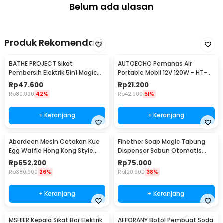
Belum ada ulasan
Produk Rekomendasi
BATHE PROJECT Sikat
AUTOECHO Pemanas Air
Pembersih Elektrik 5in1 Magic
Portable Mobil 12V 120W - HT-
Brush Rechargeable - WQ8110
2090
Rp
47.600
Rp
21.200
Rp
80.900
42%
Rp
42.900
51%
+ Keranjang
+ Keranjang
Aberdeen Mesin Cetakan Kue
Finether Soap Magic Tabung
Egg Waffle Hong Kong Style
Dispenser Sabun Otomatis
220V 1400W - YN-6
400ml - AD-03
Rp
652.200
Rp
75.000
Rp
880.900
26%
Rp
120.900
38%
+ Keranjang
+ Keranjang
MSHIER Kepala Sikat Bor Elektrik
AFFORANY Botol Pembuat Soda