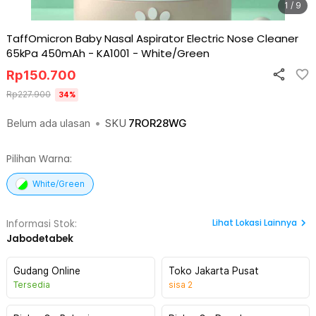
1 / 9
TaffOmicron Baby Nasal Aspirator Electric Nose Cleaner
65kPa 450mAh - KA1001
-
White/Green
Rp
150.700
Rp
227.900
34
%
Belum ada ulasan
•
SKU
7ROR28WG
Pilihan Warna:
White/Green
Lihat
Lokasi Lainnya
Informasi Stok:
Jabodetabek
Gudang Online
Toko Jakarta Pusat
Tersedia
sisa
2