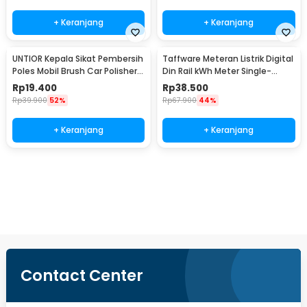
+ Keranjang
+ Keranjang
UNTIOR Kepala Sikat Pembersih
Taffware Meteran Listrik Digital
Poles Mobil Brush Car Polisher
Din Rail kWh Meter Single-
Kit 3 PCS - DB003
Phase 220V - DDS844
Rp
19.400
Rp
38.500
Rp
39.900
52%
Rp
67.900
44%
+ Keranjang
+ Keranjang
Beli Sekarang
Contact Center