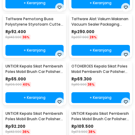
+ Keranjang
+ Keranjang
Taffware Pemotong Busa
Taffware Alat Vakum Makanan
Polystyrene Styrofoam Cutter
Vacuum Sealer Packaging
15W 405mm - CT25
Machine with Bag - HP-9008
Rp
92.400
Rp
290.000
Rp
143.900
36%
Rp
397.900
28%
+ Keranjang
+ Keranjang
UNTIOR Kepala Sikat Pembersih
OTOHEROES Kepala Sikat Poles
Poles Mobil Brush Car Polisher
Mobil Pembersih Car Polisher
Kit 9 PCS - DB009
Kit 14PCS - UT760
Rp
65.000
Rp
69.300
Rp
106.900
40%
Rp
110.900
38%
+ Keranjang
+ Keranjang
UNTIOR Kepala Sikat Pembersih
UNTIOR Kepala Sikat Pembersih
Poles Mobil Brush Car Polisher
Poles Mobil Brush Car Polisher
Kit 22PCS - CB22
23 PCS - CB-031
Rp
92.200
Rp
109.500
Rp
143.900
36%
Rp
173.900
38%