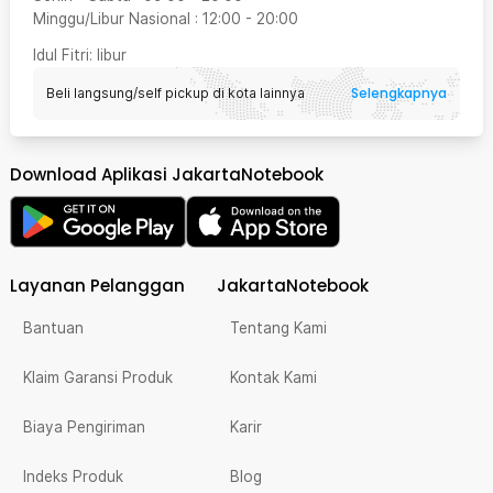
Minggu/Libur Nasional
:
12:00
-
20:00
Idul Fitri
: libur
Selengkapnya
Beli langsung/self pickup di kota lainnya
Download Aplikasi JakartaNotebook
Layanan Pelanggan
JakartaNotebook
Bantuan
Tentang Kami
Klaim Garansi Produk
Kontak Kami
Biaya Pengiriman
Karir
Indeks Produk
Blog