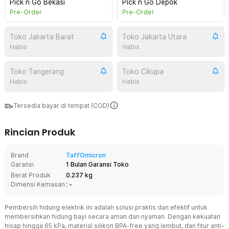
Pick n Go Bekasi
Pick n Go Depok
Pre-Order
Pre-Order
Toko Jakarta Barat
Toko Jakarta Utara
Habis
Habis
Toko Tangerang
Toko Cikupa
Habis
Habis
Tersedia bayar di tempat (COD)
Rincian Produk
Brand
TaffOmicron
Garansi
1 Bulan Garansi Toko
Berat Produk
0.237 kg
Dimensi Kemasan
: -
Pembersih hidung elektrik ini adalah solusi praktis dan efektif untuk
membersihkan hidung bayi secara aman dan nyaman. Dengan kekuatan
hisap hingga 65 kPa, material silikon BPA-free yang lembut, dan fitur anti-