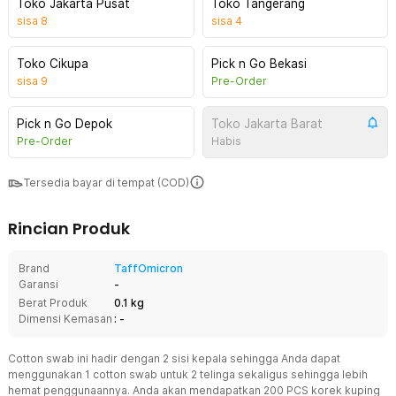
Toko Jakarta Pusat
Toko Tangerang
sisa
8
sisa
4
Toko Cikupa
Pick n Go Bekasi
sisa
9
Pre-Order
Pick n Go Depok
Toko Jakarta Barat
Pre-Order
Habis
Tersedia bayar di tempat (COD)
Rincian Produk
Brand
TaffOmicron
Garansi
-
Berat Produk
0.1 kg
Dimensi Kemasan
: -
Cotton swab ini hadir dengan 2 sisi kepala sehingga Anda dapat
menggunakan 1 cotton swab untuk 2 telinga sekaligus sehingga lebih
hemat penggunaannya. Anda akan mendapatkan 200 PCS korek kuping