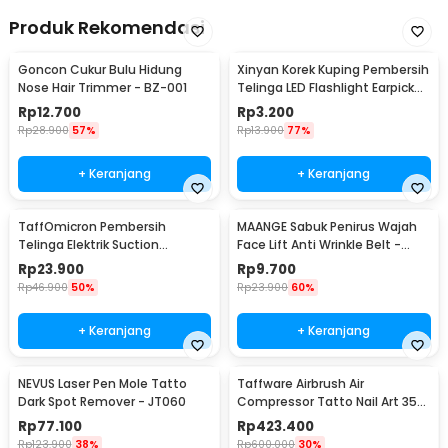
Produk Rekomendasi
Goncon Cukur Bulu Hidung
Xinyan Korek Kuping Pembersih
Nose Hair Trimmer - BZ-001
Telinga LED Flashlight Earpick
Clean - XY3188
Rp
12.700
Rp
3.200
Rp
28.900
57%
Rp
13.900
77%
+ Keranjang
+ Keranjang
TaffOmicron Pembersih
MAANGE Sabuk Penirus Wajah
Telinga Elektrik Suction
Face Lift Anti Wrinkle Belt -
Vibration Waterproof - 842-1
TZ18
Rp
23.900
Rp
9.700
Rp
46.900
50%
Rp
23.900
60%
+ Keranjang
+ Keranjang
NEVUS Laser Pen Mole Tatto
Taffware Airbrush Air
Dark Spot Remover - JT060
Compressor Tatto Nail Art 35
PSI Dual Action - T-100
Rp
77.100
Rp
423.400
Rp
123.900
38%
Rp
600.000
30%