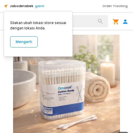
Jabodetabek
ganti
Order Tracking
Alat Kopi
Silakan ubah lokasi store sesuai
dengan lokasi Anda.
Mengerti