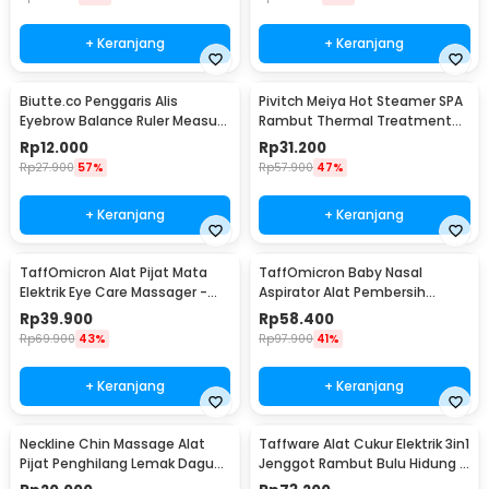
+ Keranjang
+ Keranjang
Biutte.co Penggaris Alis
Pivitch Meiya Hot Steamer SPA
Eyebrow Balance Ruler Measure
Rambut Thermal Treatment
Shaping Tool
Heated Cap - YZK1-II
Rp
12.000
Rp
31.200
Rp
27.900
57%
Rp
57.900
47%
+ Keranjang
+ Keranjang
TaffOmicron Alat Pijat Mata
TaffOmicron Baby Nasal
Elektrik Eye Care Massager -
Aspirator Alat Pembersih
XTK-018
Hidung Bayi - HD-8031
Rp
39.900
Rp
58.400
Rp
69.900
43%
Rp
97.900
41%
+ Keranjang
+ Keranjang
Neckline Chin Massage Alat
Taffware Alat Cukur Elektrik 3in1
Pijat Penghilang Lemak Dagu
Jenggot Rambut Bulu Hidung -
Rahang - A241
AG-818