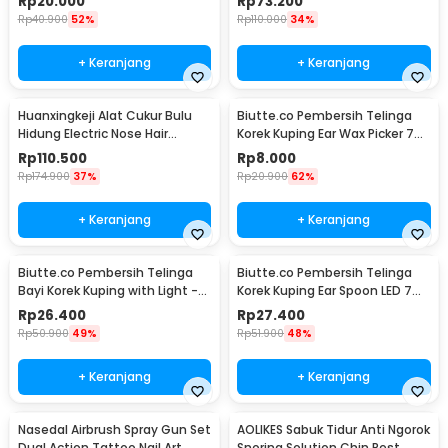
Rp
20.000
Rp
73.200
Rp
40.900
52%
Rp
110.000
34%
+ Keranjang
+ Keranjang
Huanxingkeji Alat Cukur Bulu
Biutte.co Pembersih Telinga
Hidung Electric Nose Hair
Korek Kuping Ear Wax Picker 7
Trimmer - HN1
PCS - JC7
Rp
110.500
Rp
8.000
Rp
174.900
37%
Rp
20.900
62%
+ Keranjang
+ Keranjang
Biutte.co Pembersih Telinga
Biutte.co Pembersih Telinga
Bayi Korek Kuping with Light -
Korek Kuping Ear Spoon LED 7
0ZJX9
PCS - JC9
Rp
26.400
Rp
27.400
Rp
50.900
49%
Rp
51.900
48%
+ Keranjang
+ Keranjang
Nasedal Airbrush Spray Gun Set
AOLIKES Sabuk Tidur Anti Ngorok
Dual Action Tattoo Nail Art
Snoring Solution Chin Rest