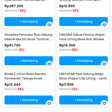
Painting - NT-180K-3
Band Strap - 2107
Rp
287.200
Rp
12.800
Rp
393.900
28%
Rp
28.900
56%
+ Keranjang
+ Keranjang
ShowSee Pencukur Bulu Hidung
YANQINA Sabuk Penirus Wajah
Elektrik Electric Nose Trimmer -
Face Lifting Mask Anti Wrinkle
C1-BK
Belt - TZ19
Rp
61.700
Rp
14.300
Rp
102.900
41%
Rp
31.900
56%
+ Keranjang
+ Keranjang
Biode Cotton Buds Bambu
LANTHOME Pijat Hidung Magic
Pembersih Telinga Korek
Nose Shaper Clip Lifting - Lan10
Kuping 200 PCS - BD277
Rp
12.400
Rp
3.900
Rp
27.900
56%
Rp
14.900
74%
+ Keranjang
+ Keranjang