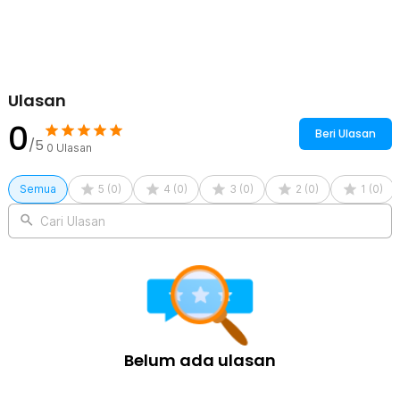
Rincian yang Anda dapatkan untuk pembelian produk ini:
200 x TaffOmicron Cotton Swab Korek Kuping Double Headed
Baby Ear - INU129
1 x Kotak Penyimpanan
Ulasan
0
Beri Ulasan
/5
0
Ulasan
Semua
5
(
0
)
4
(
0
)
3
(
0
)
2
(
0
)
1
(
0
)
Cari Ulasan
Belum ada ulasan