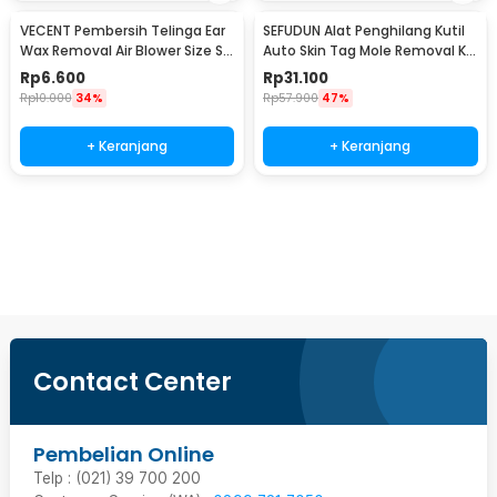
VECENT Pembersih Telinga Ear
SEFUDUN Alat Penghilang Kutil
Wax Removal Air Blower Size S -
Auto Skin Tag Mole Removal Kit
V843
- LGV41
Rp
6.600
Rp
31.100
Rp
10.000
34%
Rp
57.900
47%
+ Keranjang
+ Keranjang
Beli Sekarang
Contact Center
Pembelian Online
Telp : (021) 39 700 200