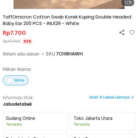
1 / 6
TaffOmicron Cotton Swab Korek Kuping Double Headed
Baby Ear 200 PCS - INU129
-
White
Rp
7.700
Rp
19.900
62
%
Belum ada ulasan
•
SKU
7CHRHAWH
Pilihan Warna:
White
Lihat
4
Lokasi Lainnya
Informasi Stok:
Jabodetabek
Gudang Online
Toko Jakarta Utara
Tersedia
Tersedia