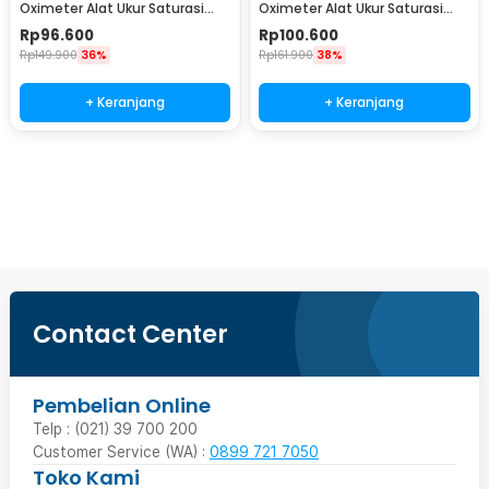
Oximeter Alat Ukur Saturasi
Oximeter Alat Ukur Saturasi
Oksigen Darah - PO-A2AO
Oksigen Darah - PO-C6AO
Rp
96.600
Rp
100.600
Rp
149.900
36%
Rp
161.900
38%
+ Keranjang
+ Keranjang
Beli Sekarang
Contact Center
Pembelian Online
Telp : (021) 39 700 200
Customer Service (WA) :
0899 721 7050
Toko Kami