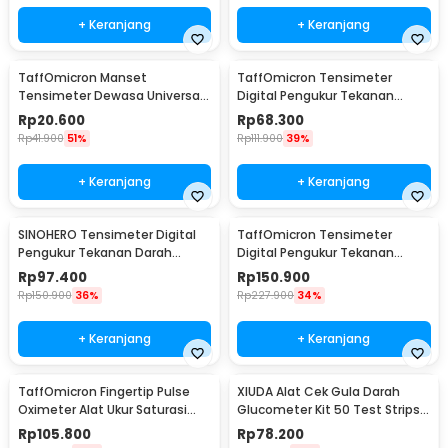
+ Keranjang
+ Keranjang
TaffOmicron Manset
TaffOmicron Tensimeter
Tensimeter Dewasa Universal
Digital Pengukur Tekanan
Arm Cuff Replacement 22-
Darah Indonesia Voice - BW-
Rp
20.600
Rp
68.300
48cm - B02
3205
Rp
41.900
51%
Rp
111.900
39%
+ Keranjang
+ Keranjang
SINOHERO Tensimeter Digital
TaffOmicron Tensimeter
Pengukur Tekanan Darah
Digital Pengukur Tekanan
English Voice - GK102
Darah Wrist Monitor - YK-BPW1
Rp
97.400
Rp
150.900
Rp
150.900
36%
Rp
227.900
34%
+ Keranjang
+ Keranjang
TaffOmicron Fingertip Pulse
XIUDA Alat Cek Gula Darah
Oximeter Alat Ukur Saturasi
Glucometer Kit 50 Test Strips -
Oksigen Darah - YK-80B
G058
Rp
105.800
Rp
78.200