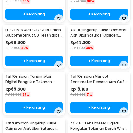
Rp
168.900
38%
Rp
124.900
38%
+ Keranjang
+ Keranjang
ELECTRON Alat Cek Gula Darah
AIQUE Fingertip Pulse Oximeter
Glucometer Kit 50 Test Strips -
Alat Ukur Saturasi Oksigen
HH-XT520
Darah - TY-05
Rp
68.800
Rp
49.300
Rp
112.900
40%
Rp
74.900
35%
+ Keranjang
+ Keranjang
TaffOmicron Tensimeter
TaffOmicron Manset
Digital Pengukur Tekanan
Tensimeter Dewasa Arm Cuff
Darah Indonesia Voice - A01
Replacement 17-22cm - BX17
Rp
69.500
Rp
19.100
Rp
108.900
37%
Rp
38.900
51%
+ Keranjang
+ Keranjang
TaffOmicron Fingertip Pulse
AOZTO Tensimeter Digital
Oximeter Alat Ukur Saturasi
Pengukur Tekanan Darah Wrist