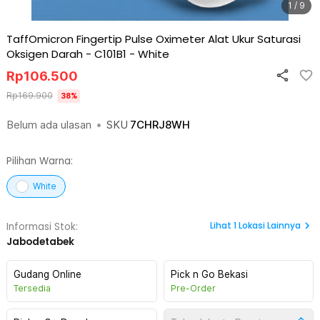
1 / 9
TaffOmicron Fingertip Pulse Oximeter Alat Ukur Saturasi
Oksigen Darah - C101B1
-
White
Rp
106.500
Rp
169.900
38
%
Belum ada ulasan
•
SKU
7CHRJ8WH
Pilihan Warna:
White
Lihat
1
Lokasi Lainnya
Informasi Stok:
Jabodetabek
Gudang Online
Pick n Go Bekasi
Tersedia
Pre-Order