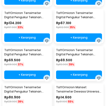
+ Keranjang
+ Keranjang
TaffOmicron Tensimeter
TaffOmicron Tensimeter
Digital Pengukur Tekanan
Digital Pengukur Tekanan
Darah Wrist Monitor Bahasa
Darah Dual Power - BW-3205
Rp
134.200
Rp
67.100
Indonesia - RZ-204
Rp
197.900
33%
Rp
102.900
35%
+ Keranjang
+ Keranjang
TaffOmicron Tensimeter
TaffOmicron Tensimeter
Digital Pengukur Tekanan
Digital Pengukur Tekanan
Darah English Voice - A01
Darah Dual Power without
Rp
69.500
Rp
69.500
Voice - BW-750
Rp
108.900
37%
Rp
113.900
39%
+ Keranjang
+ Keranjang
TaffOmicron Tensimeter
TaffOmicron Manset
Digital Pengukur Tekanan
Tensimeter Dewasa Universal
Darah Dual Power with Voice -
Arm Cuff Replacement 22-
Rp
80.900
Rp
14.600
BW-750
32cm - B02
Rp
128.900
38%
Rp
31.900
55%