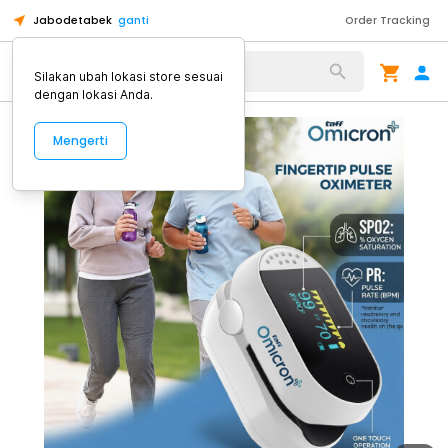
Jabodetabek
ganti
Order Tracking
Alat Kopi
Silakan ubah lokasi store sesuai
dengan lokasi Anda.
Mengerti