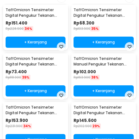
TaffOmicron Tensimeter
TaffOmicron Tensimeter
Digital Pengukur Tekanan
Digital Pengukur Tekanan
Darah Bahasa Indonesia -
Darah English Voice - BW-3205
Rp
151.400
Rp
68.300
RAK289
Rp
228.900
34%
Rp
103.900
35%
+ Keranjang
+ Keranjang
TaffOmicron Tensimeter
TaffOmicron Tensimeter
Digital Pengukur Tekanan
Manual Pengukur Tekanan
Darah Wrist Monitor - CK-102S
Darah Stetoskop Set - 0197
Rp
73.400
Rp
102.000
Rp
118.900
39%
Rp
163.900
38%
+ Keranjang
+ Keranjang
TaffOmicron Tensimeter
TaffOmicron Tensimeter
Digital Pengukur Tekanan
Digital Pengukur Tekanan
Darah Bahasa Indonesia - RAK-
Darah Dual Power - RAK-283
Rp
153.900
Rp
145.600
283
Rp
231.900
34%
Rp
202.900
29%