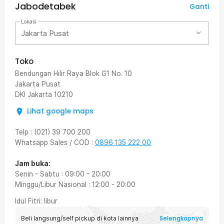
Jabodetabek
Ganti
Lokasi
Jakarta Pusat
Toko
Bendungan Hilir Raya Blok G1 No. 10
Jakarta Pusat
DKI Jakarta
10210
Lihat google maps
Telp
:
(021) 39 700 200
Whatsapp Sales / COD
:
0896 135 222 00
Jam buka:
Senin - Sabtu
:
09:00
-
20:00
Minggu/Libur Nasional
:
12:00
-
20:00
Idul Fitri
: libur
Selengkapnya
Beli langsung/self pickup di kota lainnya