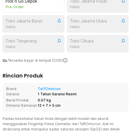
Pick n Go Depok
Toko Jakarta Pusat
Pre-Order
Habis
Toko Jakarta Barat
Toko Jakarta Utara
Habis
Habis
Toko Tangerang
Toko Cikupa
Habis
Habis
Tersedia bayar di tempat (COD)
Rincian Produk
Brand
TaffOmicron
Garansi
1 Tahun Garansi Resmi
Berat Produk
0.07 kg
Dimensi Kemasan
12
x
7
x
5
cm
Pantau kesehatan tubuh Anda dengan lebih mudah dan akurat
menggunakan Fingertip Pulse Oximeter dari TaffOmicron. Alat ini
dirancang untuk mengukur kadar saturasi oksigen (SpO2) dan detak