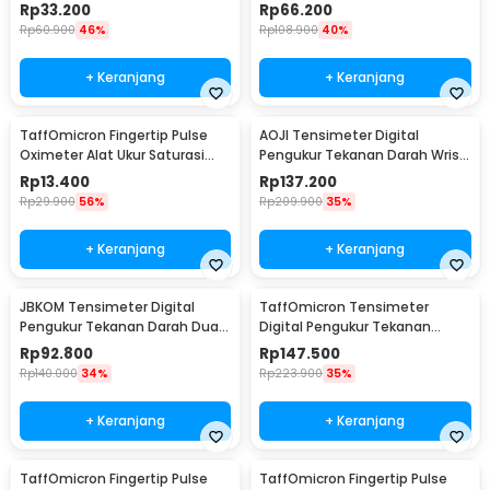
Oksigen Darah - A6
Monitor with Voice - BP-502
Rp
33.200
Rp
66.200
Rp
60.900
46%
Rp
108.900
40%
+ Keranjang
+ Keranjang
TaffOmicron Fingertip Pulse
AOJI Tensimeter Digital
Oximeter Alat Ukur Saturasi
Pengukur Tekanan Darah Wrist
Oksigen Darah - SMH-01
English Voice - WRS-35E
Rp
13.400
Rp
137.200
Rp
29.900
56%
Rp
209.900
35%
+ Keranjang
+ Keranjang
JBKOM Tensimeter Digital
TaffOmicron Tensimeter
Pengukur Tekanan Darah Dual
Digital Pengukur Tekanan
Power Bahasa Indonesia - BK-
Darah English Voice - YM-5L8
Rp
92.800
Rp
147.500
803
Rp
140.000
34%
Rp
223.900
35%
+ Keranjang
+ Keranjang
TaffOmicron Fingertip Pulse
TaffOmicron Fingertip Pulse