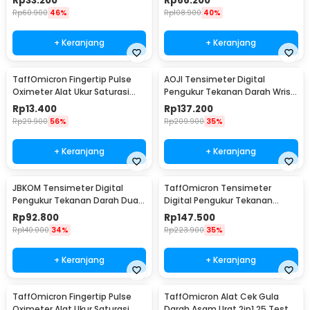
Rp
33.200
Rp
66.200
Rp
60.900
46%
Rp
108.900
40%
+ Keranjang
+ Keranjang
TaffOmicron Fingertip Pulse
AOJI Tensimeter Digital
Oximeter Alat Ukur Saturasi
Pengukur Tekanan Darah Wrist
Oksigen Darah - SMH-01
English Voice - WRS-35E
Rp
13.400
Rp
137.200
Rp
29.900
56%
Rp
209.900
35%
+ Keranjang
+ Keranjang
JBKOM Tensimeter Digital
TaffOmicron Tensimeter
Pengukur Tekanan Darah Dual
Digital Pengukur Tekanan
Power Bahasa Indonesia - BK-
Darah English Voice - YM-5L8
Rp
92.800
Rp
147.500
803
Rp
140.000
34%
Rp
223.900
35%
+ Keranjang
+ Keranjang
TaffOmicron Fingertip Pulse
TaffOmicron Alat Cek Gula
Oximeter Alat Ukur Saturasi
Darah Asam Urat 2in1 25 Test