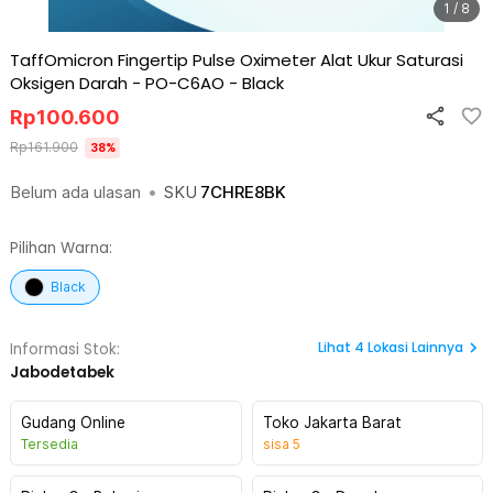
1 / 8
TaffOmicron Fingertip Pulse Oximeter Alat Ukur Saturasi
Oksigen Darah - PO-C6AO
-
Black
Rp
100.600
Rp
161.900
38
%
Belum ada ulasan
•
SKU
7CHRE8BK
Pilihan Warna:
Black
Lihat
4
Lokasi Lainnya
Informasi Stok:
Jabodetabek
Gudang Online
Toko Jakarta Barat
Tersedia
sisa
5