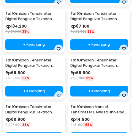
TaffOmicron Tensimeter
TaffOmicron Tensimeter
Digital Pengukur Tekanan
Digital Pengukur Tekanan
Darah Wrist Monitor Bahasa
Darah Dual Power - BW-3205
Rp
134.200
Rp
67.100
Indonesia - RZ-204
Rp
197.900
33%
Rp
102.900
35%
+ Keranjang
+ Keranjang
TaffOmicron Tensimeter
TaffOmicron Tensimeter
Digital Pengukur Tekanan
Digital Pengukur Tekanan
Darah English Voice - A01
Darah Dual Power without
Rp
69.500
Rp
69.500
Voice - BW-750
Rp
108.900
37%
Rp
113.900
39%
+ Keranjang
+ Keranjang
TaffOmicron Tensimeter
TaffOmicron Manset
Digital Pengukur Tekanan
Tensimeter Dewasa Universal
Darah Dual Power with Voice -
Arm Cuff Replacement 22-
Rp
80.900
Rp
14.600
BW-750
32cm - B02
Rp
128.900
38%
Rp
31.900
55%