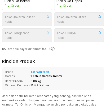
Pick n Go Bekasi
Pick n Go Depok
Pre-Order
Pre-Order
Toko Jakarta Pusat
Toko Jakarta Utara
Habis
Habis
Toko Tangerang
Toko Cikupa
Habis
Habis
Tersedia bayar di tempat (COD)
Rincian Produk
Brand
TaffOmicron
Garansi
1 Tahun Garansi Resmi
Berat Produk
0.06 kg
Dimensi Kemasan
11
x
7
x
4
cm
Jadi salah satu indikator kesehatan yang penting, pastikan Anda
memeriksa kadar oksigen darah secara rutin menggunakan pulse
oximeter TaffOmicron. Menggunakan chip pengukuran digital, pulse