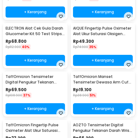
+ Keranjang
+ Keranjang
ELECTRON Alat Cek Gula Darah
AIQUE Fingertip Pulse Oximeter
Glucometer Kit 50 Test Strips -
Alat Ukur Saturasi Oksigen
HH-XT520
Darah - TY-05
Rp
68.800
Rp
49.300
Rp
112.900
40%
Rp
74.900
35%
+ Keranjang
+ Keranjang
TaffOmicron Tensimeter
TaffOmicron Manset
Digital Pengukur Tekanan
Tensimeter Dewasa Arm Cuff
Darah Indonesia Voice - A01
Replacement 17-22cm - BX17
Rp
69.500
Rp
19.100
Rp
108.900
37%
Rp
38.900
51%
+ Keranjang
+ Keranjang
TaffOmicron Fingertip Pulse
AOZTO Tensimeter Digital
Oximeter Alat Ukur Saturasi
Pengukur Tekanan Darah Wrist
Oksigen Darah - A6
Monitor with Voice - BP-502