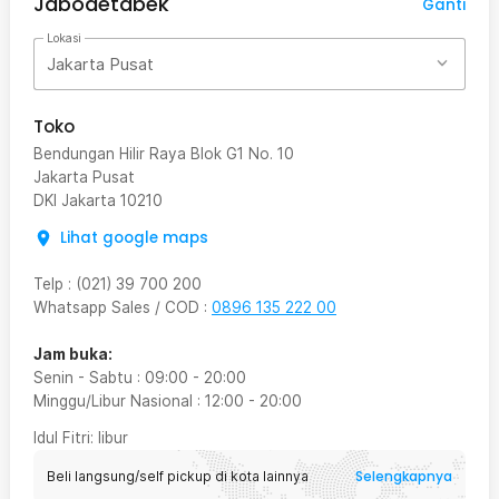
Jabodetabek
Ganti
Lokasi
Jakarta Pusat
Toko
Bendungan Hilir Raya Blok G1 No. 10
Jakarta Pusat
DKI Jakarta
10210
Lihat google maps
Telp
:
(021) 39 700 200
Whatsapp Sales / COD
:
0896 135 222 00
Jam buka:
Senin - Sabtu
:
09:00
-
20:00
Minggu/Libur Nasional
:
12:00
-
20:00
Idul Fitri
: libur
Selengkapnya
Beli langsung/self pickup di kota lainnya