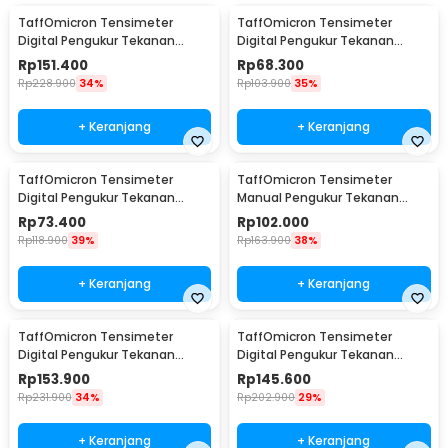
TaffOmicron Tensimeter
TaffOmicron Tensimeter
Digital Pengukur Tekanan
Digital Pengukur Tekanan
Darah Bahasa Indonesia -
Darah English Voice - BW-3205
Rp
151.400
Rp
68.300
RAK289
Rp
228.900
34%
Rp
103.900
35%
+ Keranjang
+ Keranjang
TaffOmicron Tensimeter
TaffOmicron Tensimeter
Digital Pengukur Tekanan
Manual Pengukur Tekanan
Darah Wrist Monitor - CK-102S
Darah Stetoskop Set - 0197
Rp
73.400
Rp
102.000
Rp
118.900
39%
Rp
163.900
38%
+ Keranjang
+ Keranjang
TaffOmicron Tensimeter
TaffOmicron Tensimeter
Digital Pengukur Tekanan
Digital Pengukur Tekanan
Darah Bahasa Indonesia - RAK-
Darah Dual Power - RAK-283
Rp
153.900
Rp
145.600
283
Rp
231.900
34%
Rp
202.900
29%
+ Keranjang
+ Keranjang