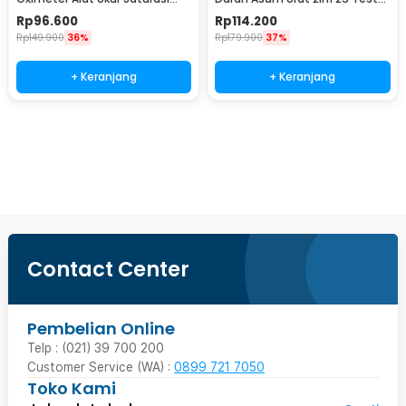
Oksigen Darah - PO-A2AO
Strips - T3
Rp
96.600
Rp
114.200
Rp
149.900
36%
Rp
179.900
37%
+ Keranjang
+ Keranjang
Beli Sekarang
Contact Center
Pembelian Online
Telp : (021) 39 700 200
Customer Service (WA) :
0899 721 7050
Toko Kami