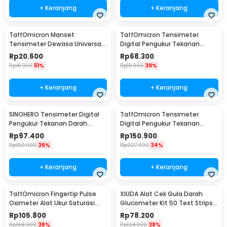
+ Keranjang
+ Keranjang
TaffOmicron Manset
TaffOmicron Tensimeter
Tensimeter Dewasa Universal
Digital Pengukur Tekanan
Arm Cuff Replacement 22-
Darah Indonesia Voice - BW-
Rp
20.600
Rp
68.300
48cm - B02
3205
Rp
41.900
51%
Rp
111.900
39%
+ Keranjang
+ Keranjang
SINOHERO Tensimeter Digital
TaffOmicron Tensimeter
Pengukur Tekanan Darah
Digital Pengukur Tekanan
English Voice - GK102
Darah Wrist Monitor - YK-BPW1
Rp
97.400
Rp
150.900
Rp
150.900
36%
Rp
227.900
34%
+ Keranjang
+ Keranjang
TaffOmicron Fingertip Pulse
XIUDA Alat Cek Gula Darah
Oximeter Alat Ukur Saturasi
Glucometer Kit 50 Test Strips -
Oksigen Darah - YK-80B
G058
Rp
105.800
Rp
78.200
Rp
168.900
38%
Rp
124.900
38%