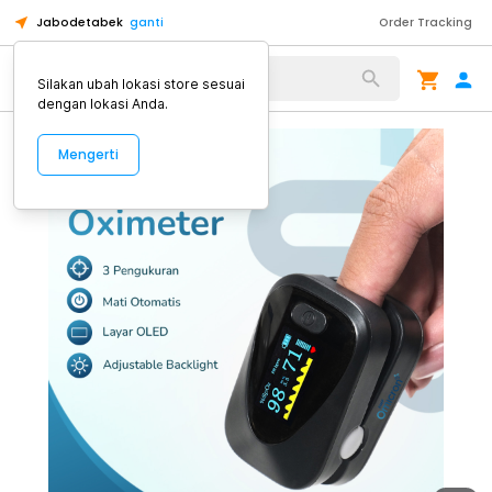
Jabodetabek
ganti
Order Tracking
Alat Kopi
Silakan ubah lokasi store sesuai
dengan lokasi Anda.
Mengerti