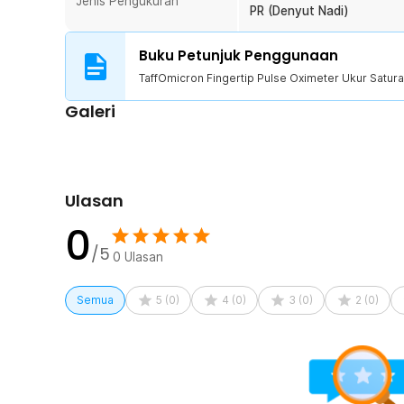
Jenis Pengukuran
Daya Tahan Lama
PR (Denyut Nadi)
Menggunakan baterai AAA yang praktis dan mudah ditem
bertahan hingga berbulan-bulan, sehingga Anda tidak p
Buku Petunjuk Penggunaan
tahan yang lama, pulse oximeter ini menjadi pilihan t
TaffOmicron Fingertip Pulse Oximeter Ukur Satur
panjang.
Galeri
Kelengkapan Produk
Rincian yang Anda dapatkan untuk pembelian produk ini
1 x TaffOmicron Fingertip Pulse Oximeter Ukur Satu
Ulasan
1 x Lanyard
1 x Panduan Penggunaan
0
/5
0
Ulasan
Semua
5
(
0
)
4
(
0
)
3
(
0
)
2
(
0
)