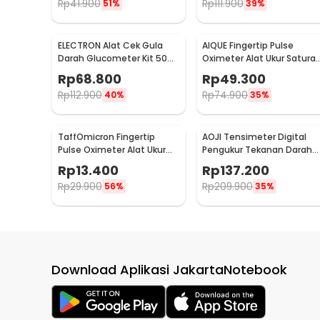
Rp
41.900
Rp
111.900
51%
39%
B02
ELECTRON Alat Cek Gula
AIQUE Fingertip Pulse
Darah Glucometer Kit 50
Oximeter Alat Ukur Saturas
Test Strips - HH-XT520
Oksigen Darah - TY-05
Rp
68.800
Rp
49.300
Rp
112.900
Rp
74.900
40%
35%
TaffOmicron Fingertip
AOJI Tensimeter Digital
Pulse Oximeter Alat Ukur
Pengukur Tekanan Darah
Saturasi Oksigen Darah -
Wrist English Voice - WRS-
Rp
13.400
Rp
137.200
SMH-01
35E
Rp
29.900
Rp
209.900
56%
35%
Download Aplikasi JakartaNotebook