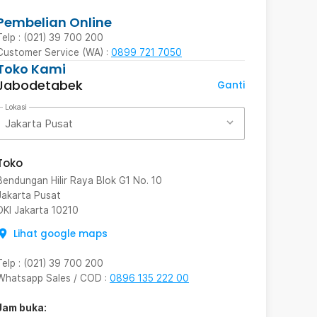
Pembelian Online
Telp : (021) 39 700 200
Customer Service (WA) :
0899 721 7050
Toko Kami
Jabodetabek
Ganti
Lokasi
Jakarta Pusat
Toko
Bendungan Hilir Raya Blok G1 No. 10
Jakarta Pusat
DKI Jakarta
10210
Lihat google maps
Telp
:
(021) 39 700 200
Whatsapp Sales / COD
:
0896 135 222 00
Jam buka: