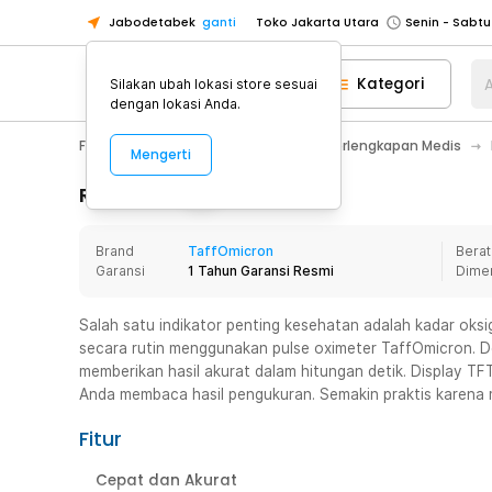
Jabodetabek
ganti
Toko Jakarta Utara
Toko Tangerang
Kategori
A
Silakan ubah lokasi store sesuai
Toko Cikupa
dengan lokasi Anda.
Pick n Go Jakarta Barat
Senin - J
Fashion, Make Up & Beauty Care
Perlengkapan Medis
Mengerti
Pick n Go Bekasi
Senin - Jumat (08
Pick n Go Depok
Senin - Jumat (08
Rincian Produk
Toko Jakarta Pusat
Senin - Sabtu
Brand
TaffOmicron
Berat
Toko Jakarta Barat
Senin - Sabtu
Garansi
1 Tahun Garansi Resmi
Dime
Toko Jakarta Utara
Toko Tangerang
Salah satu indikator penting kesehatan adalah kadar oks
secara rutin menggunakan pulse oximeter TaffOmicron. Den
Toko Cikupa
memberikan hasil akurat dalam hitungan detik. Display 
Pick n Go Jakarta Barat
Senin - J
Anda membaca hasil pengukuran. Semakin praktis karena
Pick n Go Bekasi
Senin - Jumat (08
Fitur
Pick n Go Depok
Senin - Jumat (08
Cepat dan Akurat