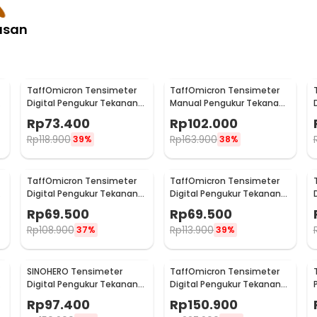
asan
TaffOmicron Tensimeter
TaffOmicron Tensimeter
Digital Pengukur Tekanan
Manual Pengukur Tekanan
Darah Wrist Monitor - CK-
Darah Stetoskop Set - 0197
Rp
73.400
Rp
102.000
102S
Rp
118.900
Rp
163.900
39%
38%
TaffOmicron Tensimeter
TaffOmicron Tensimeter
Digital Pengukur Tekanan
Digital Pengukur Tekanan
Darah English Voice - A01
Darah Dual Power without
Rp
69.500
Rp
69.500
Voice - BW-750
Rp
108.900
Rp
113.900
37%
39%
SINOHERO Tensimeter
TaffOmicron Tensimeter
Digital Pengukur Tekanan
Digital Pengukur Tekanan
Darah English Voice - GK102
Darah Wrist Monitor - YK-
Rp
97.400
Rp
150.900
BPW1