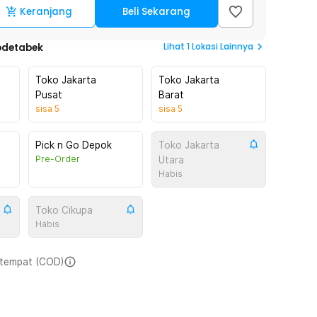
Keranjang
Beli Sekarang
Lihat
1
Lokasi Lainnya
odetabek
Toko Jakarta
Toko Jakarta
Pusat
Barat
sisa
5
sisa
5
Pick n Go Depok
Toko Jakarta
Pre-Order
Utara
Habis
Toko Cikupa
Habis
i tempat (COD)