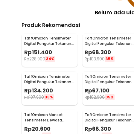
Belum ada ul
Produk Rekomendasi
TaffOmicron Tensimeter
TaffOmicron Tensimeter
Digital Pengukur Tekanan
Digital Pengukur Tekanan
Darah Bahasa Indonesia -
Darah English Voice - BW-
Rp
151.400
Rp
68.300
RAK289
3205
Rp
228.900
Rp
103.900
34%
35%
TaffOmicron Tensimeter
TaffOmicron Tensimeter
Digital Pengukur Tekanan
Digital Pengukur Tekanan
Darah Wrist Monitor
Darah Dual Power - BW-
Rp
134.200
Rp
67.100
Bahasa Indonesia - RZ-204
3205
Rp
197.900
Rp
102.900
33%
35%
TaffOmicron Manset
TaffOmicron Tensimeter
Tensimeter Dewasa
Digital Pengukur Tekanan
Universal Arm Cuff
Darah Indonesia Voice -
Rp
20.600
Rp
68.300
Replacement 22-48cm -
BW-3205