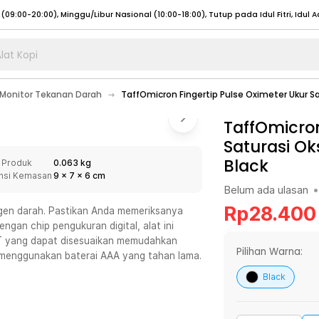
lat Kopi
umat (07:00 - 20:00), Sabtu - Minggu (08:00 - 20:00), Tutup pada Idul Fitri
Sele
Monitor Tekanan Darah
TaffOmicron Fingertip Pulse Oximeter Ukur S
:00 - 20:00), Sabtu - Minggu/ Libur Nasional (08:00 - 17:00)
Selengkapnya
:00 - 20:00), Sabtu - Minggu/ Libur Nasional (08:00 - 17:00)
TaffOmicron
Selengkapnya
Saturasi Ok
 (09:00-20:00), Minggu/Libur Nasional (12:00-20:00), Tutup pada Idul Fitri
Sele
Black
 Produk
0.063 kg
 (09:00-20:00), Minggu/Libur Nasional (12:00-20:00), Tutup pada Idul Fitri
Sele
nsi Kemasan
9
x
7
x
6
cm
Belum ada ulasan
•
Rp
28.400
igen darah. Pastikan Anda memeriksanya
gan chip pengukuran digital, alat ini
TFT yang dapat disesuaikan memudahkan
umat (07:00 - 20:00), Sabtu - Minggu (08:00 - 20:00), Tutup pada Idul Fitri
Sele
Pilihan Warna:
 menggunakan baterai AAA yang tahan lama.
:00 - 20:00), Sabtu - Minggu/ Libur Nasional (08:00 - 17:00)
Selengkapnya
Black
:00 - 20:00), Sabtu - Minggu/ Libur Nasional (08:00 - 17:00)
Selengkapnya