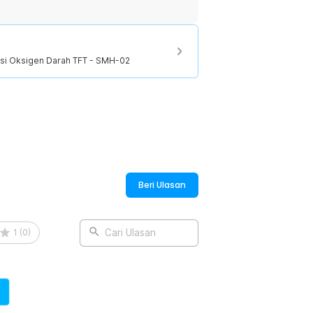
ukan di pasaran. Baterai ini mampu
erlu sering mengganti. Dengan daya
epat untuk pemantauan kesehatan jangka
asi Oksigen Darah TFT - SMH-02
:
rasi Oksigen Darah TFT - SMH-02
Beri Ulasan
1
(
0
)
Cari Ulasan