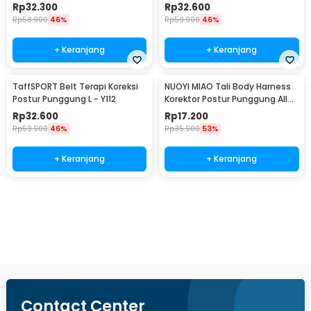
Rp
32.300
Rp
32.600
Rp
58.900
46%
Rp
59.900
46%
+ Keranjang
+ Keranjang
TaffSPORT Belt Terapi Koreksi
NUOYI MIAO Tali Body Harness
Postur Punggung L - Y112
Korektor Postur Punggung All
Size - NY-15
Rp
32.600
Rp
17.200
Rp
59.900
46%
Rp
35.900
53%
+ Keranjang
+ Keranjang
Beli Sekarang
Contact Center