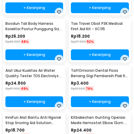
+ Keranjang
+ Keranjang
Boodun Tali Body Harness
Tas Travel Obat P3K Medical
Korektor Postur Punggung Size
First Aid Kit - XC115
M - BBJ-15
Rp
26.200
Rp
18.200
Rp
49.900
48%
Rp
37.900
52%
+ Keranjang
+ Keranjang
Alat Ukur Kualitas Air Water
TaffOmicron Dental Floss
Quality Tester TDS Electrolyzer
Benang Gigi Pembersih Plak 50
- JJ2850
PCS - LMT-558
Rp
24.800
Rp
3.400
Rp
47.900
49%
Rp
13.900
76%
+ Keranjang
+ Keranjang
InniFun Alat Bantu Anti Ngorok
Kitbakechen Gunting Operasi
Stop Snoring Aid Solution
Medis Hemostat Elbow 13cm -
Tongue Guard - G7G40
J4-682
Rp
18.700
Rp
24.400