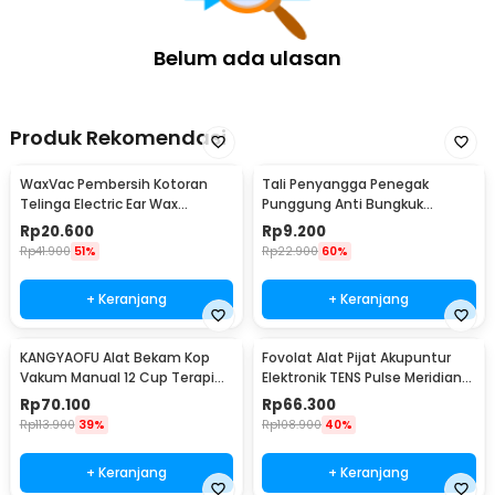
Belum ada ulasan
Produk Rekomendasi
WaxVac Pembersih Kotoran
Tali Penyangga Penegak
Telinga Electric Ear Wax
Punggung Anti Bungkuk
Vacuum Silicon Tip - 682
Posture Corrector Size S
Rp
20.600
Rp
9.200
Rp
41.900
51%
Rp
22.900
60%
+ Keranjang
+ Keranjang
KANGYAOFU Alat Bekam Kop
Fovolat Alat Pijat Akupuntur
Vakum Manual 12 Cup Terapi
Elektronik TENS Pulse Meridian
Cupping Set - KN12
Massager - SY-D2-116
Rp
70.100
Rp
66.300
Rp
113.900
39%
Rp
108.900
40%
+ Keranjang
+ Keranjang