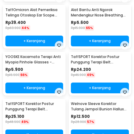
TaffOmicron Alat Pemeriksa
Alat Bantu Anti Ngorok
Telinga Otoskop Ear Scope
Mendengkur Nose Breathing
with LED Light - KT-GF08HA
Stop Snoring 4 PCS
Rp
39.400
Rp
5.600
Rp
69.900
44%
Rp
15.900
65%
+ Keranjang
+ Keranjang
YOOSKE Kacamata Terapi Anti
TaffSPORT Korektor Postur
Myopia Pinhole Glasses -
Punggung Terapi Belt
D11301
Magnetic L - T025
Rp
5.900
Rp
24.200
Rp
16.900
66%
Rp
46.900
49%
+ Keranjang
+ Keranjang
TaffSPORT Korektor Postur
Welnove Sleeve Korektor
Punggung Terapi Belt
Tulang Jempol Bunion Hallux
Magnetic XL - T025
Orthotics - CSQ1408
Rp
25.100
Rp
12.500
Rp
48.900
49%
Rp
28.900
57%