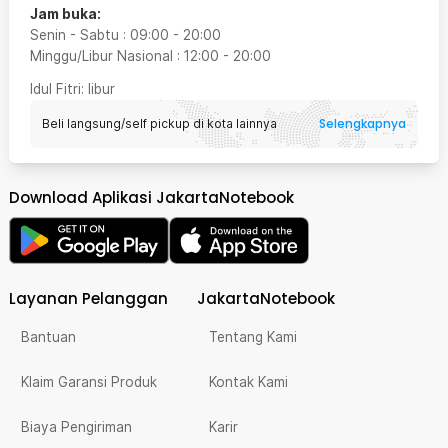
Jam buka:
Senin - Sabtu
:
09:00
-
20:00
Minggu/Libur Nasional
:
12:00
-
20:00
Idul Fitri
: libur
Selengkapnya
Beli langsung/self pickup di kota lainnya
Download Aplikasi JakartaNotebook
Layanan Pelanggan
JakartaNotebook
Bantuan
Tentang Kami
Klaim Garansi Produk
Kontak Kami
Biaya Pengiriman
Karir