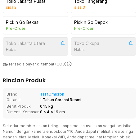
Toko Jakarta Pusat
Toko Tangerang
sisa
2
sisa
3
Pick n Go Bekasi
Pick n Go Depok
Pre-Order
Pre-Order
Toko Jakarta Utara
Toko Cikupa
Habis
Habis
Tersedia bayar di tempat (COD)
Rincian Produk
Brand
TaffOmicron
Garansi
1 Tahun Garansi Resmi
Berat Produk
0.15 kg
Dimensi Kemasan
8
x
4
x
19
cm
Sekedar membersihkan telinga tanpa melihatnya akan sangat berisiko.
Namun dengan kamera endoskopi Y10, Anda dapat melihat area telinga
dengan jelas. Melalui koneksi WiFi, Anda dapat melihat tampilan objek