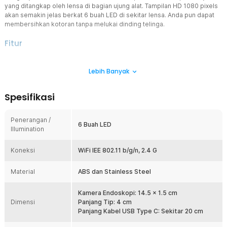
yang ditangkap oleh lensa di bagian ujung alat. Tampilan HD 1080 pixels
akan semakin jelas berkat 6 buah LED di sekitar lensa. Anda pun dapat
membersihkan kotoran tanpa melukai dinding telinga.
Fitur
Tampilan Kualitas HD
Lebih Banyak
Untuk membantu Anda melihat area telinga dengan jelas, alat
endoskopi dibekali lensa kamera yang mampu memberikan
tampilan HD 1080 pixels. Adanya 6 buah lampu LED di sekitar lensa
Spesifikasi
juga semakin mendukung Anda untuk melihat area telinga dengan
jelas.
Penerangan /
Navigasi Tanpa Titik Buta
6 Buah LED
Illumination
Anda bisa melihat seluruh bagian saluran telinga tanpa titik buta,
sehingga proses pembersihan menjadi lebih akurat dan aman.
Koneksi
Kotoran dapat terlihat jelas dan terangkat secara presisi tanpa
WiFi IEE 802.11 b/g/n, 2.4 G
risiko salah arah atau melukai dinding telinga.
Material
ABS dan Stainless Steel
Koneksi ke Aplikasi
Tanpa pengaturan rumit, cukup unduh aplikasi yang
direkomendasikan (lihat buku panduan) dan aktifkan kamera
Kamera Endoskopi: 14.5 x 1.5 cm
Dimensi
endoskopi. Melalui koneksi WiFi, alat akan terhubung ke aplikasi,
Panjang Tip: 4 cm
sehingga Anda dapat melihat tampilan kamera secara langsung.
Panjang Kabel USB Type C: Sekitar 20 cm
6 Buah Alat Pembersih