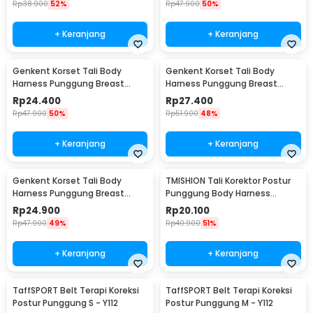
Rp
38.900
52%
Rp
47.900
50%
+ Keranjang
+ Keranjang
Genkent Korset Tali Body
Genkent Korset Tali Body
Harness Punggung Breast
Harness Punggung Breast
Support S - BBJ-16
Support M - BBJ-16
Rp
24.400
Rp
27.400
Rp
47.900
50%
Rp
51.900
48%
+ Keranjang
+ Keranjang
Genkent Korset Tali Body
TMISHION Tali Korektor Postur
Harness Punggung Breast
Punggung Body Harness
Support L - BBJ-16
Posture Corrector - BBJ-16
Rp
24.900
Rp
20.100
Rp
47.900
49%
Rp
40.900
51%
+ Keranjang
+ Keranjang
TaffSPORT Belt Terapi Koreksi
TaffSPORT Belt Terapi Koreksi
Postur Punggung S - Y112
Postur Punggung M - Y112