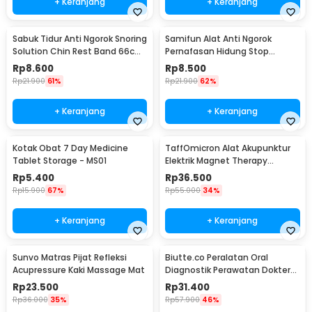
+ Keranjang
+ Keranjang
Sabuk Tidur Anti Ngorok Snoring
Samifun Alat Anti Ngorok
Solution Chin Rest Band 66cm
Pernafasan Hidung Stop
- 5582
Snoring Air Purifier - MX-555
Rp
8.600
Rp
8.500
Rp
21.900
61%
Rp
21.900
62%
+ Keranjang
+ Keranjang
Kotak Obat 7 Day Medicine
TaffOmicron Alat Akupunktur
Tablet Storage - MS01
Elektrik Magnet Therapy
Battery - DF-618
Rp
5.400
Rp
36.500
Rp
15.900
67%
Rp
55.000
34%
+ Keranjang
+ Keranjang
Sunvo Matras Pijat Refleksi
Biutte.co Peralatan Oral
Acupressure Kaki Massage Mat
Diagnostik Perawatan Dokter
Gigi Dental 5in1 - 7CKQ01
Rp
23.500
Rp
31.400
Rp
36.000
35%
Rp
57.900
46%