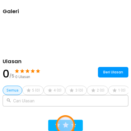
Galeri
Ulasan
0
Beri Ulasan
/5
0
Ulasan
Semua
5
(
0
)
4
(
0
)
3
(
0
)
2
(
0
)
1
(
0
)
Cari Ulasan