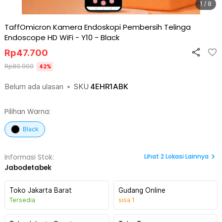
1 / 8
TaffOmicron Kamera Endoskopi Pembersih Telinga
Endoscope HD WiFi - Y10
-
Black
Rp
47.700
Rp
80.900
42
%
Belum ada ulasan
•
SKU
4EHR1ABK
Pilihan Warna:
Black
Lihat
2
Lokasi Lainnya
Informasi Stok:
Jabodetabek
Toko Jakarta Barat
Gudang Online
Tersedia
sisa
1