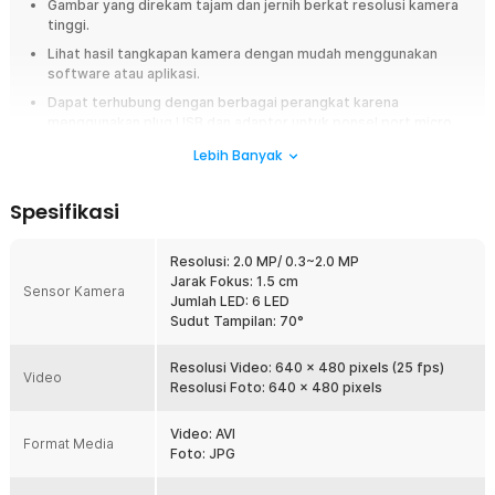
Gambar yang direkam tajam dan jernih berkat resolusi kamera
tinggi.
Lihat hasil tangkapan kamera dengan mudah menggunakan
software atau aplikasi.
Dapat terhubung dengan berbagai perangkat karena
menggunakan plug USB dan adaptor untuk ponsel port micro
USB dan USB Type C.
Lebih Banyak
Penerangannya maksimal karena dilengkapi dengan 6 buah LED.
Spesifikasi
Overview
Membersihkan telinga menggunakan cotton bud sering kali kurang
Resolusi: 2.0 MP/ 0.3~2.0 MP
maksimal. Kini Anda dapat membersihkan telinga dengan lebih aman
Jarak Fokus: 1.5 cm
menggunakan TaffOmicron EU-0 kamera endoskopi pembersih telinga
Sensor Kamera
Jumlah LED: 6 LED
yang dilengkapi kamera HD dan tampilan real-time melalui smartphone
Sudut Tampilan: 70°
maupun laptop. Dengan bantuan LED dan desain ramping, proses
membersihkan telinga menjadi lebih mudah, nyaman, dan minim risiko
iritasi. Cocok digunakan untuk kebutuhan perawatan telinga harian di
Resolusi Video: 640 x 480 pixels (25 fps)
Video
rumah.
Resolusi Foto: 640 x 480 pixels
Fitur
Video: AVI
Format Media
Foto: JPG
Visual yang Jernih
Kamera endoskopi pembersih telinga ini menggunakan sensor