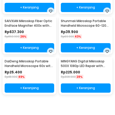
+ Keranjang
+ Keranjang
SAIVXIAN Mikroskop Fiber Optic
Shunmaii Mikroskop Portable
Endface Magnifier 400x with
Handheld Microscope 60-120X
Adapter - OL-400
with LED - SH-60
Rp
637.300
Rp
39.900
Rp
860.900
26%
Rp
69.900
43%
+ Keranjang
+ Keranjang
DaiDeng Mikroskop Portable
MINGYANG Digital Mikroskop
Handheld Microscope 60x with
500X 1080p LED Repair with
LED - 9595
Kaca Pembesar - MG500
Rp
25.400
Rp
225.000
Rp
48.900
49%
Rp
308.900
28%
+ Keranjang
+ Keranjang
Beli Sekarang