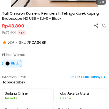
1 / 8
TaffOmicron Kamera Pembersih Telinga Korek Kuping
Endoscope HD USB - EU-0
-
Black
Rp
43.800
Rp
75.900
43
%
•
SKU
7RCA06BK
5
(
5
)
Pilihan Warna:
Black
Lihat
5
Lokasi Lainnya
Informasi Stok:
Jabodetabek
Gudang Online
Toko Jakarta Utara
Tersedia
Tersedia