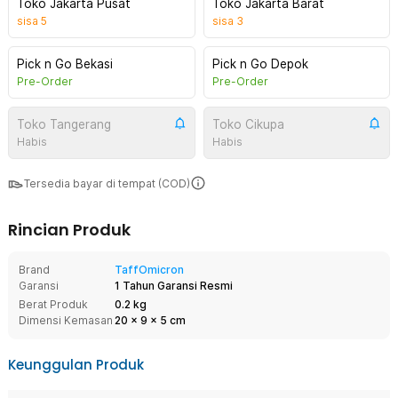
Toko Jakarta Pusat
Toko Jakarta Barat
sisa
5
sisa
3
Pick n Go Bekasi
Pick n Go Depok
Pre-Order
Pre-Order
Toko Tangerang
Toko Cikupa
Habis
Habis
Tersedia bayar di tempat (COD)
Rincian Produk
Brand
TaffOmicron
Garansi
1 Tahun Garansi Resmi
Berat Produk
0.2 kg
Dimensi Kemasan
20
x
9
x
5
cm
Keunggulan Produk