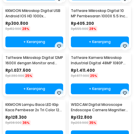
KKMOON Mikroskop Digital USB
Taffware Mikroskop Digital 10
Android IOS HD 1000x
MP Pembesaran 1000X 5.5 Inch
Magnification - F210
LED Display - G5
Rp
300.800
Rp
405.200
Rp
412.900
28%
Rp
555.900
28%
+ Keranjang
+ Keranjang
Taffware Mikroskop Digital 12MP
Taffware Kamera Mikroskop
1600X dengan Monitor and
Industrial Digital 48MP 1080P
Metal Stand - G1600
130X - WR63HW
Rp
1.037.600
Rp
1.411.400
Rp
1.380.900
25%
Rp
1.877.900
25%
+ Keranjang
+ Keranjang
KKMOON Lampu Baca LED Klip
WSDCAM Digital Microscope
Kaca Pembesar 2x Tri Color 12W
Endoscope Camera Magnifier
1200 Lumens - HP-P6
1600X - WS1600
Rp
128.300
Rp
132.800
Rp
198.900
36%
Rp
203.900
35%