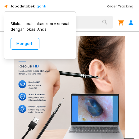
Jabodetabek
ganti
Order Tracking
Alat Kopi
Silakan ubah lokasi store sesuai
dengan lokasi Anda.
Mengerti