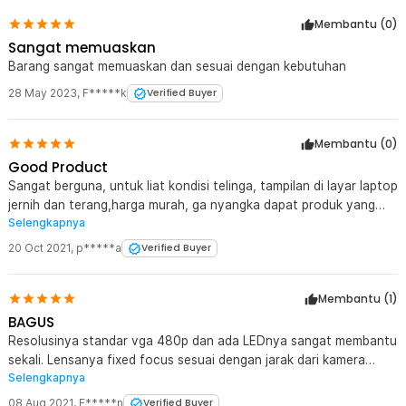
Membantu (
0
)
Sangat memuaskan
Barang sangat memuaskan dan sesuai dengan kebutuhan
28 May 2023
,
F*****k
Verified Buyer
Membantu (
0
)
Good Product
Sangat berguna, untuk liat kondisi telinga, tampilan di layar laptop
jernih dan terang,harga murah, ga nyangka dapat produk yang
Selengkapnya
bermanfaat
20 Oct 2021
,
p*****a
Verified Buyer
Membantu (
1
)
BAGUS
Resolusinya standar vga 480p dan ada LEDnya sangat membantu
sekali. Lensanya fixed focus sesuai dengan jarak dari kamera
Selengkapnya
sekitar 1cm sesuai dengan tangkainya sehingga bisa fokus
dengan tepat saat menggali harta karun di telinga. Kelihatan di
08 Aug 2021
,
E*****n
Verified Buyer