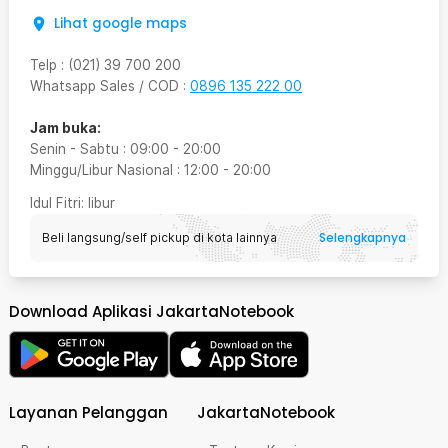
Lihat google maps
Telp
:
(021) 39 700 200
Whatsapp Sales / COD
:
0896 135 222 00
Jam buka:
Senin - Sabtu
:
09:00
-
20:00
Minggu/Libur Nasional
:
12:00
-
20:00
Idul Fitri
: libur
Selengkapnya
Beli langsung/self pickup di kota lainnya
Download Aplikasi JakartaNotebook
Layanan Pelanggan
JakartaNotebook