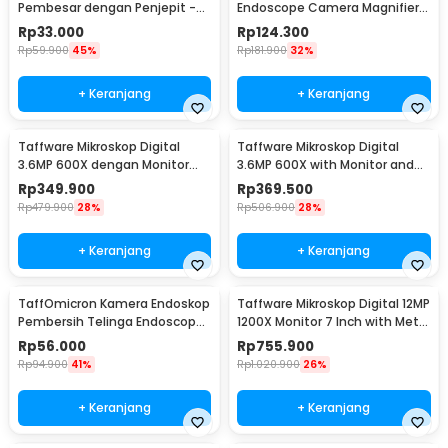
Pembesar dengan Penjepit -
Endoscope Camera Magnifier
TE-805
500 Kali with LED - WS500
Rp
33.000
Rp
124.300
Rp
59.900
45%
Rp
181.900
32%
+ Keranjang
+ Keranjang
Taffware Mikroskop Digital
Taffware Mikroskop Digital
3.6MP 600X dengan Monitor
3.6MP 600X with Monitor and
dan Metal Stand - G600
Fleksibel Stand - G600
Rp
349.900
Rp
369.500
Rp
479.900
28%
Rp
506.900
28%
+ Keranjang
+ Keranjang
TaffOmicron Kamera Endoskop
Taffware Mikroskop Digital 12MP
Pembersih Telinga Endoscope
1200X Monitor 7 Inch with Metal
USB 3 in 1 - i96
Stand - G1200
Rp
56.000
Rp
755.900
Rp
94.900
41%
Rp
1.020.900
26%
+ Keranjang
+ Keranjang