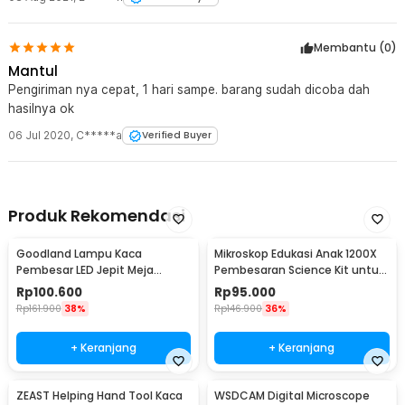
laptop hartanya besar padahal setelah digali kecil aja haha
satisfying sekali.
Membantu (
0
)
Mantul
Pengiriman nya cepat, 1 hari sampe. barang sudah dicoba dah
hasilnya ok
06 Jul 2020
,
C*****a
Verified Buyer
Produk Rekomendasi
Goodland Lampu Kaca
Mikroskop Edukasi Anak 1200X
Pembesar LED Jepit Meja
Pembesaran Science Kit untuk
Natural White 2X 5X - MG15122-
Pemula - 1412X
Rp
100.600
Rp
95.000
2B
Rp
161.900
38%
Rp
146.900
36%
+ Keranjang
+ Keranjang
ZEAST Helping Hand Tool Kaca
WSDCAM Digital Microscope