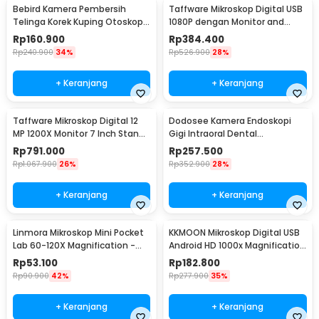
Bebird Kamera Pembersih
Taffware Mikroskop Digital USB
Telinga Korek Kuping Otoskop
1080P dengan Monitor and
Endoscope WiFi - R1
Stand - G1000
Rp
160.900
Rp
384.400
Rp
240.900
34%
Rp
526.900
28%
+ Keranjang
+ Keranjang
Taffware Mikroskop Digital 12
Dodosee Kamera Endoskopi
MP 1200X Monitor 7 Inch Stand
Gigi Intraoral Dental
and LED - G1200
Endoscope WiFi 6 LED - YC-W7
Rp
791.000
Rp
257.500
Rp
1.067.900
26%
Rp
352.900
28%
+ Keranjang
+ Keranjang
Linmora Mikroskop Mini Pocket
KKMOON Mikroskop Digital USB
Lab 60-120X Magnification -
Android HD 1000x Magnification
LZ8602
- AN104
Rp
53.100
Rp
182.800
Rp
90.900
42%
Rp
277.900
35%
+ Keranjang
+ Keranjang