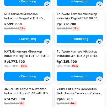
+ Keranjang
+ Keranjang
MHX Kamera Mikroskop
Taffware Kamera Mikroskop
Industrial Magnifier Full HD
Industrial Digital 51MP 1080P
48MP 2K - V8
150X LED USB - MIC-213
Rp
991.000
Rp
1.717.700
Rp
1.337.900
26%
Rp
2.284.900
25%
+ Keranjang
+ Keranjang
HAYEAR Kamera Mikroskop
Taffware Kamera Mikroskop
Industrial Digital Full HD 14MP
Industrial 3in1 LED Digital HD
1080P - HY60
Lens 13MP - YZ130
Rp
1.773.400
Rp
1.325.400
Rp
2.358.900
25%
Rp
1.762.900
25%
+ Keranjang
+ Keranjang
AMSZOOM Kamera Mikroskop
VAKIND Kit Optik Geometris
Industrial Ultra HD 4K with LED
Fisika Lensa Cembung Cekung
Light - AZ4
Kotak Laser - GX-5002
Rp
1.249.600
Rp
66.200
Rp
1.476.900
16%
Rp
108.900
40%