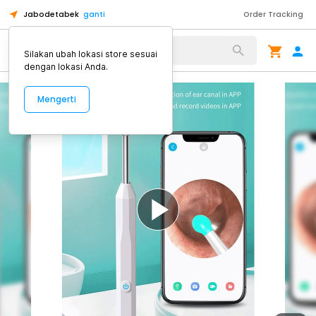
Jabodetabek
ganti
Order Tracking
Alat Kopi
Silakan ubah lokasi store sesuai
dengan lokasi Anda.
Mengerti