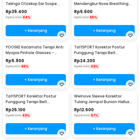
Telinga Otoskop Ear Scope
Mendengkur Nose Breathing
with LED Light - KT-GF08HA
Stop Snoring 4 PCS
Rp
39.400
Rp
5.600
Rp
69.900
44%
Rp
15.900
65%
+ Keranjang
+ Keranjang
YOOSKE Kacamata Terapi Anti
TaffSPORT Korektor Postur
Myopia Pinhole Glasses -
Punggung Terapi Belt
D11301
Magnetic L - T025
Rp
5.900
Rp
24.200
Rp
16.900
66%
Rp
46.900
49%
+ Keranjang
+ Keranjang
TaffSPORT Korektor Postur
Welnove Sleeve Korektor
Punggung Terapi Belt
Tulang Jempol Bunion Hallux
Magnetic XL - T025
Orthotics - CSQ1408
Rp
25.100
Rp
12.500
Rp
48.900
49%
Rp
28.900
57%
+ Keranjang
+ Keranjang