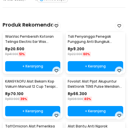
Produk Rekomendasi
WaxVac Pembersih Kotoran
Tali Penyangga Penegak
Telinga Electric Ear Wax
Punggung Anti Bungkuk
Vacuum Silicon Tip - 682
Posture Corrector Size S
Rp
20.600
Rp
9.200
Rp
41.900
51%
Rp
22.900
60%
+ Keranjang
+ Keranjang
KANGYAOFU Alat Bekam Kop
Fovolat Alat Pijat Akupuntur
Vakum Manual 12 Cup Terapi
Elektronik TENS Pulse Meridian
Cupping Set - KN12
Massager - SY-D2-116
Rp
70.100
Rp
66.300
Rp
113.900
39%
Rp
108.900
40%
+ Keranjang
+ Keranjang
TaffOmicron Alat Pemeriksa
Alat Bantu Anti Ngorok