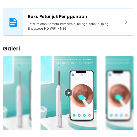
1 x Tempat Penyimpanan Kepala Pembersih
1 x Kabel USB Type C
1 x Panduan Penggunaan
Buku Petunjuk Penggunaan
TaffOmicron Kamera Pembersih Telinga Korek Kuping
Endoscope HD WiFi - NE6
Galeri