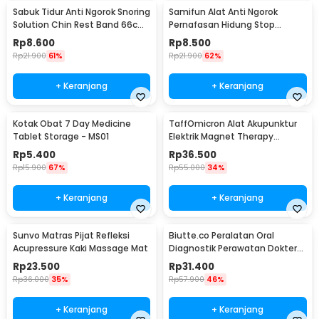
Sabuk Tidur Anti Ngorok Snoring
Samifun Alat Anti Ngorok
Solution Chin Rest Band 66cm
Pernafasan Hidung Stop
- 5582
Snoring Air Purifier - MX-555
Rp
8.600
Rp
8.500
Rp
21.900
61%
Rp
21.900
62%
+ Keranjang
+ Keranjang
Kotak Obat 7 Day Medicine
TaffOmicron Alat Akupunktur
Tablet Storage - MS01
Elektrik Magnet Therapy
Battery - DF-618
Rp
5.400
Rp
36.500
Rp
15.900
67%
Rp
55.000
34%
+ Keranjang
+ Keranjang
Sunvo Matras Pijat Refleksi
Biutte.co Peralatan Oral
Acupressure Kaki Massage Mat
Diagnostik Perawatan Dokter
Gigi Dental 5in1 - 7CKQ01
Rp
23.500
Rp
31.400
Rp
36.000
35%
Rp
57.900
46%
+ Keranjang
+ Keranjang