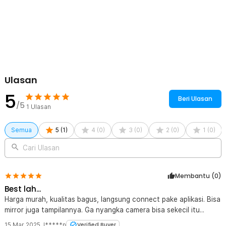
Ulasan
5
Beri Ulasan
/5
1
Ulasan
Semua
5
(
1
)
4
(
0
)
3
(
0
)
2
(
0
)
1
(
0
)
Cari Ulasan
Membantu (
0
)
Best lah...
Harga murah, kualitas bagus, langsung connect pake aplikasi. Bisa
mirror juga tampilannya. Ga nyangka camera bisa sekecil itu...
15 Mar 2025
,
l*****n
Verified Buyer