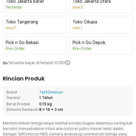
Toko Jakarta Barat
Toko Jakarta Utara
Tersedia
sisa
5
Toko Tangerang
Toko Cikupa
sisa
5
sisa
1
Pick n Go Bekasi
Pick n Go Depok
Pre-Order
Pre-Order
Tersedia bayar di tempat (COD)
Rincian Produk
Brand
TaffOmicron
Garansi
1 Tahun
Berat Produk
0.15 kg
Dimensi Kemasan
8
x
19
x
3
cm
Membersihkan telinga tanpa melihat kondisi bagian dalamnya sering kali
berisiko menyebabkan iritasi atau kotoran justru masuk lebih dalam.
Dengan TaffOmicron NE6, kamera endoskopi pembersih telinga yang