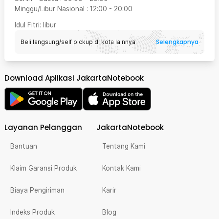
Minggu/Libur Nasional
:
12:00
-
20:00
Idul Fitri
: libur
Selengkapnya
Beli langsung/self pickup di kota lainnya
Download Aplikasi JakartaNotebook
Layanan Pelanggan
JakartaNotebook
Bantuan
Tentang Kami
Klaim Garansi Produk
Kontak Kami
Biaya Pengiriman
Karir
Indeks Produk
Blog