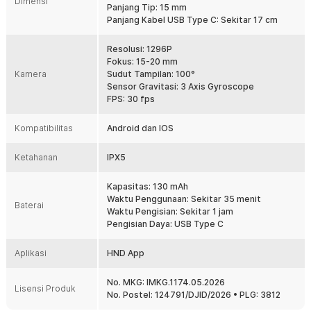
Dimensi
koneksi WiFi 2.4 GHz yang dapat langsung terhubung ke
Panjang Tip: 15 mm
smartphone Android maupun iOS melalui aplikasi HND App. Proses
Panjang Kabel USB Type C: Sekitar 17 cm
pairing cepat dan mudah tanpa pengaturan rumit. Anda dapat
memantau tampilan kamera secara live langsung dari layar
Resolusi: 1296P
smartphone kapan saja dibutuhkan.
Fokus: 15-20 mm
4 Buah Alat Pembersih
Kamera
Sudut Tampilan: 100°
Produk dilengkapi 4 buah tip pembersih telinga yang dapat
Sensor Gravitasi: 3 Axis Gyroscope
disesuaikan dengan kebutuhan penggunaan. Anda bisa mengganti
FPS: 30 fps
tip secara praktis untuk menjaga kebersihan dan kenyamanan
pemakaian. Sangat cocok digunakan bersama anggota keluarga
Kompatibilitas
Android dan IOS
secara bergantian.
Penggunaan Tanpa Kabel
Ketahanan
IPX5
Ditenagai baterai internal 130 mAh, kamera endoskopi pembersih
telinga ini dapat digunakan tanpa kabel yang mengganggu
Kapasitas: 130 mAh
pergerakan. Sekali pengisian penuh dapat digunakan hingga
Waktu Penggunaan: Sekitar 35 menit
Baterai
sekitar 35 menit. Desain ringkas membuat alat mudah dibawa dan
Waktu Pengisian: Sekitar 1 jam
praktis digunakan di rumah maupun saat traveling.
Pengisian Daya: USB Type C
Kelengkapan Produk
Aplikasi
HND App
Rincian yang Anda dapatkan untuk pembelian produk ini:
No. MKG: IMKG.1174.05.2026
1 x TaffOmicron Kamera Pembersih Telinga Korek Kuping
Lisensi Produk
No. Postel: 124791/DJID/2026 • PLG: 3812
Endoscope HD WiFi - NE6
4 x Kepala Pembersih