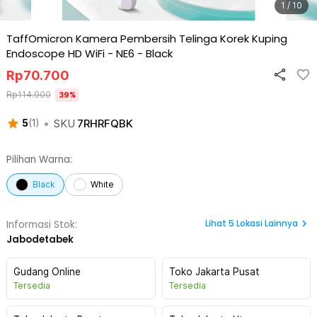
1 / 10
TaffOmicron Kamera Pembersih Telinga Korek Kuping
Endoscope HD WiFi - NE6
-
Black
Rp
70.700
Rp
114.900
39
%
•
SKU
7RHRFQBK
5
(
1
)
Pilihan Warna:
Black
White
Lihat
5
Lokasi Lainnya
Informasi Stok:
Jabodetabek
Gudang Online
Toko Jakarta Pusat
Tersedia
Tersedia