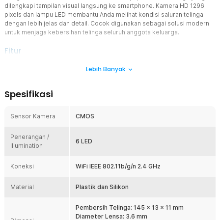
dilengkapi tampilan visual langsung ke smartphone. Kamera HD 1296
pixels dan lampu LED membantu Anda melihat kondisi saluran telinga
dengan lebih jelas dan detail. Cocok digunakan sebagai solusi modern
untuk menjaga kebersihan telinga seluruh anggota keluarga.
Fitur
Tampilan Kualitas HD
Lebih Banyak
Kamera endoskopi pembersih telinga ini dibekali resolusi HD 1296
pixels dengan sensor CMOS yang mampu menampilkan gambar
Spesifikasi
lebih tajam dan jelas. Visual detail membantu Anda melihat posisi
kotoran telinga secara akurat sehingga proses pembersihan
menjadi lebih aman. Kecepatan transmisi hingga 30 fps juga
Sensor Kamera
CMOS
membuat tampilan tetap mulus dan nyaman dilihat secara real-time.
Navigasi yang Mudah
Penerangan /
6 LED
Illumination
Fitur 3 axis smart gyroscope membantu menjaga orientasi dan
kestabilan tampilan kamera saat digunakan. Sistem navigasi ini
memudahkan Anda mengontrol arah alat di dalam telinga dengan
Koneksi
WiFi IEEE 802.11b/g/n 2.4 GHz
lebih nyaman. Tampilan gambar tetap stabil sehingga meminimalkan
kesalahan saat membersihkan telinga. Penggunaannya semakin
Material
Plastik dan Silikon
maksimal berkat sudut tampilan 100°.
Koneksi ke Aplikasi
Pembersih Telinga: 145 x 13 x 11 mm
Endoskopi pembersih telinga TaffOmicron NE6 menggunakan
Diameter Lensa: 3.6 mm