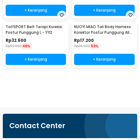
+ Keranjang
+ Keranjang
TaffSPORT Belt Terapi Koreksi
NUOYI MIAO Tali Body Harness
Postur Punggung L - Y112
Korektor Postur Punggung All
Size - NY-15
Rp
32.600
Rp
17.200
Rp
59.900
46%
Rp
35.900
53%
+ Keranjang
+ Keranjang
Beli Sekarang
Contact Center