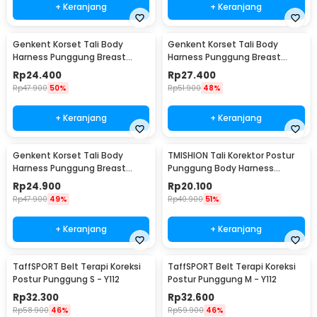
+ Keranjang
+ Keranjang
Genkent Korset Tali Body
Genkent Korset Tali Body
Harness Punggung Breast
Harness Punggung Breast
Support S - BBJ-16
Support M - BBJ-16
Rp
24.400
Rp
27.400
Rp
47.900
50%
Rp
51.900
48%
+ Keranjang
+ Keranjang
Genkent Korset Tali Body
TMISHION Tali Korektor Postur
Harness Punggung Breast
Punggung Body Harness
Support L - BBJ-16
Posture Corrector - BBJ-16
Rp
24.900
Rp
20.100
Rp
47.900
49%
Rp
40.900
51%
+ Keranjang
+ Keranjang
TaffSPORT Belt Terapi Koreksi
TaffSPORT Belt Terapi Koreksi
Postur Punggung S - Y112
Postur Punggung M - Y112
Rp
32.300
Rp
32.600
Rp
58.900
46%
Rp
59.900
46%