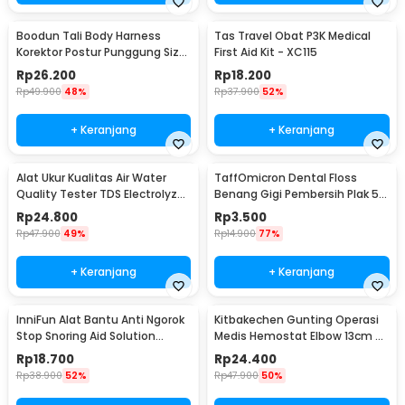
Boodun Tali Body Harness
Tas Travel Obat P3K Medical
Korektor Postur Punggung Size
First Aid Kit - XC115
M - BBJ-15
Rp
26.200
Rp
18.200
Rp
49.900
48%
Rp
37.900
52%
+ Keranjang
+ Keranjang
Alat Ukur Kualitas Air Water
TaffOmicron Dental Floss
Quality Tester TDS Electrolyzer
Benang Gigi Pembersih Plak 50
- JJ2850
PCS - LMT-558
Rp
24.800
Rp
3.500
Rp
47.900
49%
Rp
14.900
77%
+ Keranjang
+ Keranjang
InniFun Alat Bantu Anti Ngorok
Kitbakechen Gunting Operasi
Stop Snoring Aid Solution
Medis Hemostat Elbow 13cm -
Tongue Guard - G7G40
J4-682
Rp
18.700
Rp
24.400
Rp
38.900
52%
Rp
47.900
50%