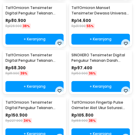
TaffOmicron Tensimeter
TaffOmicron Manset
Digital Pengukur Tekanan
Tensimeter Dewasa Universal
Darah Dual Power with Voice -
Arm Cuff Replacement 22-
Rp
80.900
Rp
14.600
BW-750
32cm - B02
Rp
128.900
38%
Rp
31.900
55%
+ Keranjang
+ Keranjang
TaffOmicron Tensimeter
SINOHERO Tensimeter Digital
Digital Pengukur Tekanan
Pengukur Tekanan Darah
Darah Indonesia Voice - BW-
English Voice - GK102
Rp
68.300
Rp
97.400
3205
Rp
111.900
39%
Rp
150.900
36%
+ Keranjang
+ Keranjang
TaffOmicron Tensimeter
TaffOmicron Fingertip Pulse
Digital Pengukur Tekanan
Oximeter Alat Ukur Saturasi
Darah Wrist Monitor - YK-BPW1
Oksigen Darah - YK-80B
Rp
150.900
Rp
105.800
Rp
227.900
34%
Rp
168.900
38%
+ Keranjang
+ Keranjang