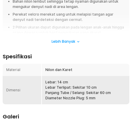
Bahan nilon lembut sehingga tetap nyaman digunakan untuk
mengukur denyut nadi di area lengan.
Perekat velcro merekat uang untuk melapisi tangan agar
denyut nadi terdeteksi dengan cermat.
2 Pilihan ukuran dapat digunakan pada lengan anak-anak hingga
orang dewasa untuk hasil pengukuran yang akurat.
Plug konektor 5 mm universal kompatibel dengan berbagai
Lebih Banyak
model dan jenis tensimeter digital yang ada di pasaran.
Spesifikasi
Overview
Manset yang longgar, bocor, atau tidak menempel dengan baik bisa
Material
Nilon dan Karet
membuat hasil pengukuran menjadi tidak akurat. Jika Anda mengalami
hal tersebut, saatnya mengganti dengan manset tensimeter berkualitas
dari TaffOmicron. Dirancang sebagai cuff universal, produk ini
Lebar: 14 cm
kompatibel dengan berbagai alat tensi digital dan memberikan
Lebar Terlipat: Sekitar 10 cm
Dimensi
kenyamanan maksimal saat digunakan. Cocok untuk penggunaan di
Panjang Tube / Selang: Sekitar 60 cm
rumah maupun fasilitas kesehatan.
Diameter Nozzle Plug: 5 mm
Fitur
Galeri
Nyaman dan Ergonomis
Manset tensimeter ini menggunakan bahan nilon berkualitas yang
lembut di kulit sehingga nyaman digunakan dalam jangka waktu