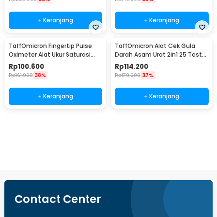
+ Keranjang
+ Keranjang
TaffOmicron Fingertip Pulse
TaffOmicron Alat Cek Gula
Oximeter Alat Ukur Saturasi
Darah Asam Urat 2in1 25 Test
Oksigen Darah - PO-C6AO
Strips - T3
Rp
100.600
Rp
114.200
Rp
161.900
38%
Rp
179.900
37%
+ Keranjang
+ Keranjang
Beli Sekarang
Contact Center