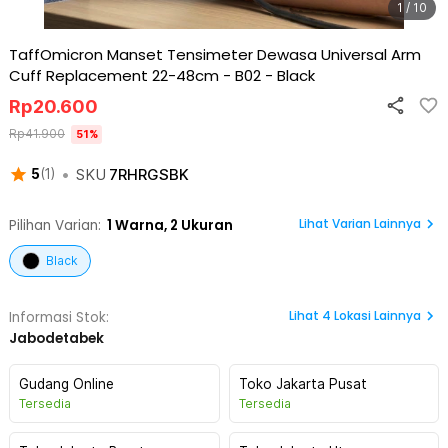
1 / 10
TaffOmicron Manset Tensimeter Dewasa Universal Arm
Cuff Replacement 22-48cm - B02
-
Black
Rp
20.600
Rp
41.900
51
%
•
SKU
7RHRGSBK
5
(
1
)
Lihat Varian Lainnya
Pilihan Varian:
1
Warna,
2 Ukuran
Black
Lihat
4
Lokasi Lainnya
Informasi Stok:
Jabodetabek
Gudang Online
Toko Jakarta Pusat
Tersedia
Tersedia