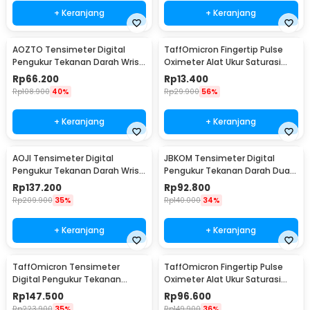
+ Keranjang
+ Keranjang
AOZTO Tensimeter Digital
TaffOmicron Fingertip Pulse
Pengukur Tekanan Darah Wrist
Oximeter Alat Ukur Saturasi
Monitor with Voice - BP-502
Oksigen Darah - SMH-01
Rp
66.200
Rp
13.400
Rp
108.900
40%
Rp
29.900
56%
+ Keranjang
+ Keranjang
AOJI Tensimeter Digital
JBKOM Tensimeter Digital
Pengukur Tekanan Darah Wrist
Pengukur Tekanan Darah Dual
English Voice - WRS-35E
Power Bahasa Indonesia - BK-
Rp
137.200
Rp
92.800
803
Rp
209.900
35%
Rp
140.000
34%
+ Keranjang
+ Keranjang
TaffOmicron Tensimeter
TaffOmicron Fingertip Pulse
Digital Pengukur Tekanan
Oximeter Alat Ukur Saturasi
Darah English Voice - YM-5L8
Oksigen Darah - PO-A2AO
Rp
147.500
Rp
96.600
Rp
223.900
35%
Rp
149.900
36%