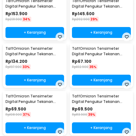
TaffOmicron Tensimeter
TaffOmicron Tensimeter
Digital Pengukur Tekanan
Digital Pengukur Tekanan
Darah Bahasa Indonesia - RAK-
Darah Dual Power - RAK-283
Rp
153.900
Rp
145.600
283
Rp
231.900
34%
Rp
202.900
29%
+ Keranjang
+ Keranjang
TaffOmicron Tensimeter
TaffOmicron Tensimeter
Digital Pengukur Tekanan
Digital Pengukur Tekanan
Darah Wrist Monitor Bahasa
Darah Dual Power - BW-3205
Rp
134.200
Rp
67.100
Indonesia - RZ-204
Rp
197.900
33%
Rp
102.900
35%
+ Keranjang
+ Keranjang
TaffOmicron Tensimeter
TaffOmicron Tensimeter
Digital Pengukur Tekanan
Digital Pengukur Tekanan
Darah English Voice - A01
Darah Dual Power without
Rp
69.500
Rp
69.500
Voice - BW-750
Rp
108.900
37%
Rp
113.900
39%
+ Keranjang
+ Keranjang