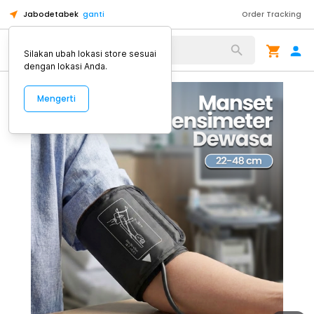
Jabodetabek
ganti
Order Tracking
Alat Kopi
Silakan ubah lokasi store sesuai
dengan lokasi Anda.
Mengerti