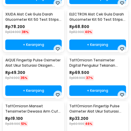
XIUDA Alat Cek Gula Darah
ELECTRON Alat Cek Gula Darah
Glucometer Kit 50 Test Strips -
Glucometer Kit 50 Test Strips -
G058
HH-XT520
Rp
78.200
Rp
68.800
Rp
124.900
38%
Rp
112.900
40%
+ Keranjang
+ Keranjang
AIQUE Fingertip Pulse Oximeter
TaffOmicron Tensimeter
Alat Ukur Saturasi Oksigen
Digital Pengukur Tekanan
Darah - TY-05
Darah Indonesia Voice - A01
Rp
49.300
Rp
69.500
Rp
74.900
35%
Rp
108.900
37%
+ Keranjang
+ Keranjang
TaffOmicron Manset
TaffOmicron Fingertip Pulse
Tensimeter Dewasa Arm Cuff
Oximeter Alat Ukur Saturasi
Replacement 17-22cm - BX17
Oksigen Darah - A6
Rp
19.100
Rp
33.200
Rp
38.900
51%
Rp
60.900
46%