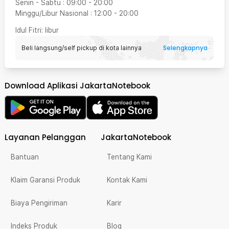
Senin - Sabtu
:
09:00
-
20:00
Minggu/Libur Nasional
:
12:00
-
20:00
Idul Fitri
: libur
Selengkapnya
Beli langsung/self pickup di kota lainnya
Download Aplikasi JakartaNotebook
Layanan Pelanggan
JakartaNotebook
Bantuan
Tentang Kami
Klaim Garansi Produk
Kontak Kami
Biaya Pengiriman
Karir
Indeks Produk
Blog