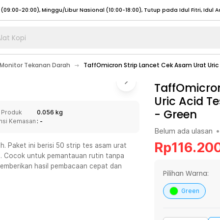
lat Kopi
umat (07:00 - 20:00), Sabtu - Minggu (08:00 - 20:00), Tutup pada Idul Fitri
Sele
Monitor Tekanan Darah
TaffOmicron Strip Lancet Cek Asam Urat Uric
:00 - 20:00), Sabtu - Minggu/ Libur Nasional (08:00 - 17:00)
Selengkapnya
:00 - 20:00), Sabtu - Minggu/ Libur Nasional (08:00 - 17:00)
TaffOmicron
Selengkapnya
Uric Acid T
 (09:00-20:00), Minggu/Libur Nasional (12:00-20:00), Tutup pada Idul Fitri
Sele
-
Green
 Produk
0.056 kg
 (09:00-20:00), Minggu/Libur Nasional (12:00-20:00), Tutup pada Idul Fitri
Sele
nsi Kemasan
: -
Belum ada ulasan
•
Rp
116.20
. Paket ini berisi 50 strip tes asam urat
tu. Cocok untuk pemantauan rutin tanpa
 memberikan hasil pembacaan cepat dan
umat (07:00 - 20:00), Sabtu - Minggu (08:00 - 20:00), Tutup pada Idul Fitri
Sele
Pilihan Warna:
:00 - 20:00), Sabtu - Minggu/ Libur Nasional (08:00 - 17:00)
Selengkapnya
Green
:00 - 20:00), Sabtu - Minggu/ Libur Nasional (08:00 - 17:00)
Selengkapnya