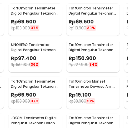
TaffOmicron Tensimeter
TaffOmicron Tensimeter
Digital Pengukur Tekanan
Digital Pengukur Tekanan
Darah English Voice - A01
Darah Dual Power without
Rp
69.500
Rp
69.500
Voice - BW-750
Rp
108.900
Rp
113.900
37%
39%
SINOHERO Tensimeter
TaffOmicron Tensimeter
Digital Pengukur Tekanan
Digital Pengukur Tekanan
Darah English Voice - GK102
Darah Wrist Monitor - YK-
Rp
97.400
Rp
150.900
BPW1
Rp
150.900
Rp
227.900
36%
34%
TaffOmicron Tensimeter
TaffOmicron Manset
i
Digital Pengukur Tekanan
Tensimeter Dewasa Arm
Darah Indonesia Voice -
Cuff Replacement 17-
Rp
69.500
Rp
19.100
A01
22cm - BX17
Rp
108.900
Rp
38.900
37%
51%
JBKOM Tensimeter Digital
TaffOmicron Tensimeter
Pengukur Tekanan Darah
Digital Pengukur Tekanan