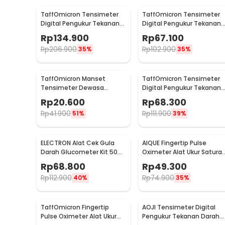
TaffOmicron Tensimeter
TaffOmicron Tensimeter
Digital Pengukur Tekanan
Digital Pengukur Tekanan
Darah Wrist Monitor
Darah Dual Power - BW-
Rp
134.900
Rp
67.100
Bahasa Indonesia - RZ-204
3205
Rp
206.900
Rp
102.900
35%
35%
TaffOmicron Manset
TaffOmicron Tensimeter
Tensimeter Dewasa
Digital Pengukur Tekanan
Universal Arm Cuff
Darah Indonesia Voice -
Rp
20.600
Rp
68.300
Replacement 22-48cm -
BW-3205
Rp
41.900
Rp
111.900
51%
39%
B02
ELECTRON Alat Cek Gula
AIQUE Fingertip Pulse
Darah Glucometer Kit 50
Oximeter Alat Ukur Saturas
Test Strips - HH-XT520
Oksigen Darah - TY-05
Rp
68.800
Rp
49.300
Rp
112.900
Rp
74.900
40%
35%
TaffOmicron Fingertip
AOJI Tensimeter Digital
Pulse Oximeter Alat Ukur
Pengukur Tekanan Darah