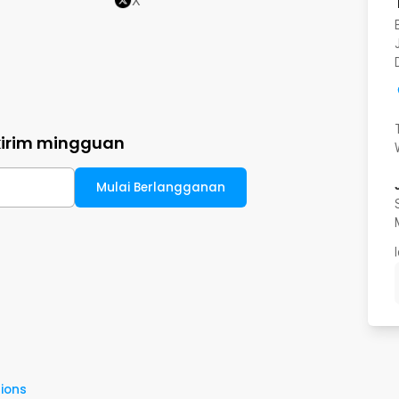
X
kirim mingguan
Mulai Berlangganan
ions