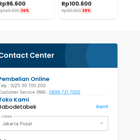
Saturasi Oksigen Darah -
Saturasi Oksigen Darah -
Rp
96.600
Rp
100.600
PO-A2AO
PO-C6AO
Rp
149.900
Rp
161.900
36%
38%
Contact Center
Pembelian Online
Telp : (021) 39 700 200
Customer Service (WA) :
0899 721 7050
Toko Kami
Jabodetabek
Ganti
Lokasi
Jakarta Pusat