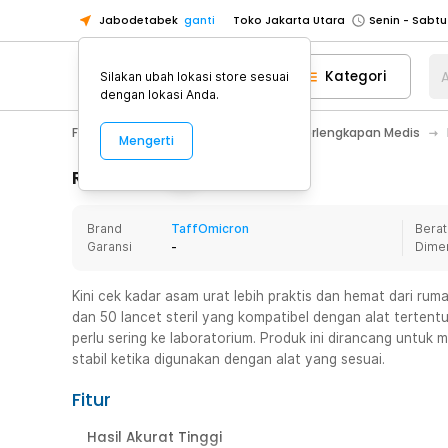
Jabodetabek
ganti
Toko Jakarta Utara
Toko Tangerang
Kategori
A
Silakan ubah lokasi store sesuai
Toko Cikupa
dengan lokasi Anda.
Pick n Go Jakarta Barat
Senin - J
Fashion, Make Up & Beauty Care
Perlengkapan Medis
Mengerti
Pick n Go Bekasi
Senin - Jumat (08
Pick n Go Depok
Senin - Jumat (08
Rincian Produk
Toko Jakarta Pusat
Senin - Sabtu
Brand
TaffOmicron
Berat
Toko Jakarta Barat
Senin - Sabtu
Garansi
-
Dime
Toko Jakarta Utara
Toko Tangerang
Kini cek kadar asam urat lebih praktis dan hemat dari rumah
dan 50 lancet steril yang kompatibel dengan alat terten
Toko Cikupa
perlu sering ke laboratorium. Produk ini dirancang untuk
Pick n Go Jakarta Barat
Senin - J
stabil ketika digunakan dengan alat yang sesuai.
Pick n Go Bekasi
Senin - Jumat (08
Fitur
Pick n Go Depok
Senin - Jumat (08
Hasil Akurat Tinggi