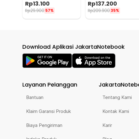
Saturasi Oksigen Darah -
Wrist English Voice - WRS-
Rp
13.100
Rp
137.200
SMH-01
35E
Rp
29.900
Rp
209.900
57%
35%
Download Aplikasi JakartaNotebook
Layanan Pelanggan
JakartaNoteb
Bantuan
Tentang Kami
Klaim Garansi Produk
Kontak Kami
Biaya Pengiriman
Karir