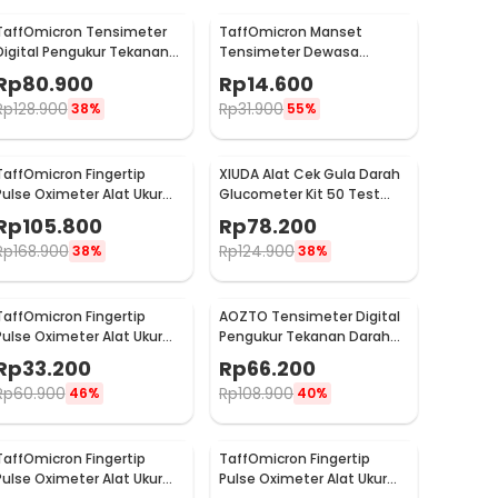
TaffOmicron Tensimeter
TaffOmicron Manset
Digital Pengukur Tekanan
Tensimeter Dewasa
Darah Dual Power with
Universal Arm Cuff
Rp
80.900
Rp
14.600
Voice - BW-750
Replacement 22-32cm -
Rp
128.900
Rp
31.900
38%
55%
B02
TaffOmicron Fingertip
XIUDA Alat Cek Gula Darah
Pulse Oximeter Alat Ukur
Glucometer Kit 50 Test
Saturasi Oksigen Darah -
Strips - G058
Rp
105.800
Rp
78.200
YK-80B
Rp
168.900
Rp
124.900
38%
38%
TaffOmicron Fingertip
AOZTO Tensimeter Digital
Pulse Oximeter Alat Ukur
Pengukur Tekanan Darah
Saturasi Oksigen Darah -
Wrist Monitor with Voice -
Rp
33.200
Rp
66.200
A6
BP-502
Rp
60.900
Rp
108.900
46%
40%
TaffOmicron Fingertip
TaffOmicron Fingertip
Pulse Oximeter Alat Ukur
Pulse Oximeter Alat Ukur