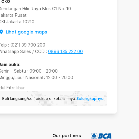
Toko
Bendungan Hilir Raya Blok G1 No. 10
Jakarta Pusat
DKI Jakarta
10210
Lihat google maps
Telp
:
(021) 39 700 200
Whatsapp Sales / COD
:
0896 135 222 00
Jam buka:
Senin - Sabtu
:
09:00
-
20:00
Minggu/Libur Nasional
:
12:00
-
20:00
Idul Fitri
: libur
Selengkapnya
Beli langsung/self pickup di kota lainnya
Our partners