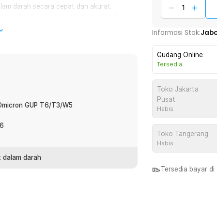
alam darah secara cepat dan akurat.
membaca kadar asam urat dengan stabil
gguna yang membutuhkan monitoring rutin
Informasi Stok:
Jab
Gudang Online
higienis dan minim rasa sakit. Dirancang
Tersedia
rah lebih cepat dan nyaman. Sekali pakai
silang.
Toko Jakarta
Pusat
fOmicron GUP T6/T3/W5
Habis
a mendapatkan hasil hanya dalam
 cemas menunggu hasil yang tidak pasti.
26
nitas sibuk namun tetap ingin memantau
Toko Tangerang
Habis
 dalam darah
at asam urat TaffOmicron T3, GUP-T6 dan
Tersedia bayar d
ulan atau 2 tahun, sehingga tetap
tu yang lama.
h ekonomis untuk penggunaan jangka