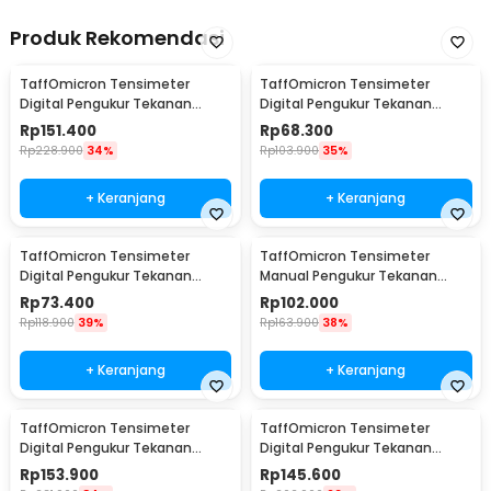
Produk Rekomendasi
TaffOmicron Tensimeter
TaffOmicron Tensimeter
Digital Pengukur Tekanan
Digital Pengukur Tekanan
Darah Bahasa Indonesia -
Darah English Voice - BW-3205
Rp
151.400
Rp
68.300
RAK289
Rp
228.900
34%
Rp
103.900
35%
+ Keranjang
+ Keranjang
TaffOmicron Tensimeter
TaffOmicron Tensimeter
Digital Pengukur Tekanan
Manual Pengukur Tekanan
Darah Wrist Monitor - CK-102S
Darah Stetoskop Set - 0197
Rp
73.400
Rp
102.000
Rp
118.900
39%
Rp
163.900
38%
+ Keranjang
+ Keranjang
TaffOmicron Tensimeter
TaffOmicron Tensimeter
Digital Pengukur Tekanan
Digital Pengukur Tekanan
Darah Bahasa Indonesia - RAK-
Darah Dual Power - RAK-283
Rp
153.900
Rp
145.600
283