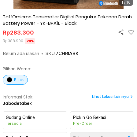
1 / 10
TaffOmicron Tensimeter Digital Pengukur Tekanan Darah
Battery Power - YK-BPA1L
-
Black
Rp
283.300
Rp
388.900
28
%
Belum ada ulasan
•
SKU
7CHRIABK
Pilihan Warna:
Black
Lihat
Lokasi Lainnya
Informasi Stok:
Jabodetabek
Gudang Online
Pick n Go Bekasi
Tersedia
Pre-Order