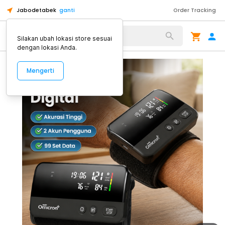
Jabodetabek
ganti
Order Tracking
Alat Kopi
Silakan ubah lokasi store sesuai
dengan lokasi Anda.
Mengerti