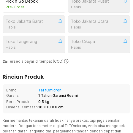
Pick n Go Depok
Toko Jakarta Pusat
Pre-Order
Habis
Toko Jakarta Barat
Toko Jakarta Utara
Habis
Habis
Toko Tangerang
Toko Cikupa
Habis
Habis
Tersedia bayar di tempat (COD)
Rincian Produk
Brand
TaffOmicron
Garansi
1 Tahun Garansi Resmi
Berat Produk
0.5 kg
Dimensi Kemasan
16
x
10
x
6
cm
Kini memantau tekanan darah tidak hanya praktis, tapi juga semakin
modern. Dengan tensimeter digital TaffOmicron, Anda bisa mengecek
tekanan darah langsung dari pergelangan tangan dengan cepat dan