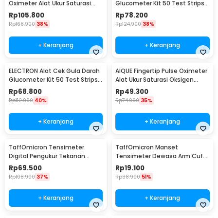
Oximeter Alat Ukur Saturasi
Glucometer Kit 50 Test Strips -
Oksigen Darah - YK-80B
G058
Rp
105.800
Rp
78.200
Rp
168.900
38%
Rp
124.900
38%
+ Keranjang
+ Keranjang
ELECTRON Alat Cek Gula Darah
AIQUE Fingertip Pulse Oximeter
Glucometer Kit 50 Test Strips -
Alat Ukur Saturasi Oksigen
HH-XT520
Darah - TY-05
Rp
68.800
Rp
49.300
Rp
112.900
40%
Rp
74.900
35%
+ Keranjang
+ Keranjang
TaffOmicron Tensimeter
TaffOmicron Manset
Digital Pengukur Tekanan
Tensimeter Dewasa Arm Cuff
Darah Indonesia Voice - A01
Replacement 17-22cm - BX17
Rp
69.500
Rp
19.100
Rp
108.900
37%
Rp
38.900
51%
+ Keranjang
+ Keranjang