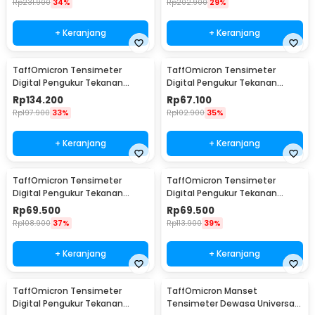
Rp
231.900
34%
Rp
202.900
29%
+ Keranjang
+ Keranjang
TaffOmicron Tensimeter
TaffOmicron Tensimeter
Digital Pengukur Tekanan
Digital Pengukur Tekanan
Darah Wrist Monitor Bahasa
Darah Dual Power - BW-3205
Rp
134.200
Rp
67.100
Indonesia - RZ-204
Rp
197.900
33%
Rp
102.900
35%
+ Keranjang
+ Keranjang
TaffOmicron Tensimeter
TaffOmicron Tensimeter
Digital Pengukur Tekanan
Digital Pengukur Tekanan
Darah English Voice - A01
Darah Dual Power without
Rp
69.500
Rp
69.500
Voice - BW-750
Rp
108.900
37%
Rp
113.900
39%
+ Keranjang
+ Keranjang
TaffOmicron Tensimeter
TaffOmicron Manset
Digital Pengukur Tekanan
Tensimeter Dewasa Universal