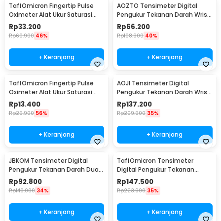
TaffOmicron Fingertip Pulse
AOZTO Tensimeter Digital
Oximeter Alat Ukur Saturasi
Pengukur Tekanan Darah Wrist
Oksigen Darah - A6
Monitor with Voice - BP-502
Rp
33.200
Rp
66.200
Rp
60.900
46%
Rp
108.900
40%
+ Keranjang
+ Keranjang
TaffOmicron Fingertip Pulse
AOJI Tensimeter Digital
Oximeter Alat Ukur Saturasi
Pengukur Tekanan Darah Wrist
Oksigen Darah - SMH-01
English Voice - WRS-35E
Rp
13.400
Rp
137.200
Rp
29.900
56%
Rp
209.900
35%
+ Keranjang
+ Keranjang
JBKOM Tensimeter Digital
TaffOmicron Tensimeter
Pengukur Tekanan Darah Dual
Digital Pengukur Tekanan
Power Bahasa Indonesia - BK-
Darah English Voice - YM-5L8
Rp
92.800
Rp
147.500
803
Rp
140.000
34%
Rp
223.900
35%
+ Keranjang
+ Keranjang