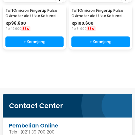
TaffOmicron Fingertip Pulse
TaffOmicron Fingertip Pulse
Oximeter Alat Ukur Saturasi
Oximeter Alat Ukur Saturasi
Oksigen Darah - PO-A2AO
Oksigen Darah - PO-C6AO
Rp
96.600
Rp
100.600
Rp
149.900
36%
Rp
161.900
38%
+ Keranjang
+ Keranjang
Beli Sekarang
Contact Center
Pembelian Online
Telp : (021) 39 700 200