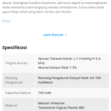
akurat. Dilengkapi koneksi bluetooth, alat tensi digital ini memungkinkan
Anda memantau hasil langsung melalui smartphone. Solusi ideal untuk
gaya hidup sehat yang lebih cerdas dan efisien.
Fitur
Pengukuran Lengkap dan Akurat
Lebih Banyak
Mampu mengukur tekanan sistolik, diastolik, dan denyut nadi
secara akurat dengan toleransi hingga ± 3 mmHg. Hasil pengukuran
ditampilkan dengan cepat dalam hitungan detik. Data yang akurat
Spesifikasi
membantu Anda memahami kondisi kesehatan dengan lebih baik.
Cocok sebagai alat tensi darah harian yang praktis.
Akurasi Tekanan Darah: ≤ ± 3 mmHg (± 0.4
Koneksi Bluetooth ke Smartphone
Tingkat Akurasi
kPa)
Dilengkapi fitur bluetooth yang dapat terhubung ke aplikasi di
Akurasi Denyut Nadi: ± 5%
smartphone. Anda bisa memantau dan menyimpan data tekanan
darah secara digital dengan lebih rapi. Fitur ini sangat membantu
Rentang
untuk tracking kesehatan jangka panjang. Tensimeter digital ini
Rentang Pengukuran Denyut Nadi: 40-199
Pengukuran
cocok untuk Anda yang ingin hidup lebih sehat dengan teknologi.
Kali/Menit
Visualisasi Tekanan Darah
Kapasitas Baterai
700 mAh
Dilengkapi bar indikator klasifikasi tekanan darah sesuai standar
WHO. Warna indikator membantu Anda memahami kondisi tekanan
darah secara instan. Sangat membantu bagi pengguna awam tanpa
Manset: Poliester
Material
perlu membaca angka detail. Fitur ini membuat tensimeter digital
Tensimeter Digital: Plastik ABS