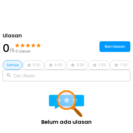
1 x Kabel USB Type C
1 x Panduan Penggunaan
Ulasan
0
Beri Ulasan
/5
0
Ulasan
Semua
5
(
0
)
4
(
0
)
3
(
0
)
2
(
0
)
1
(
0
)
Cari Ulasan
Belum ada ulasan