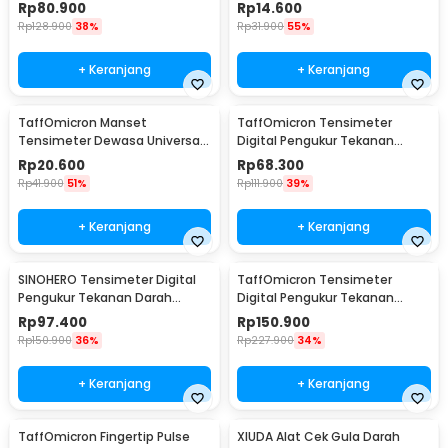
Darah Dual Power with Voice -
Arm Cuff Replacement 22-
Rp
80.900
Rp
14.600
BW-750
32cm - B02
Rp
128.900
38%
Rp
31.900
55%
+ Keranjang
+ Keranjang
TaffOmicron Manset
TaffOmicron Tensimeter
Tensimeter Dewasa Universal
Digital Pengukur Tekanan
Arm Cuff Replacement 22-
Darah Indonesia Voice - BW-
Rp
20.600
Rp
68.300
48cm - B02
3205
Rp
41.900
51%
Rp
111.900
39%
+ Keranjang
+ Keranjang
SINOHERO Tensimeter Digital
TaffOmicron Tensimeter
Pengukur Tekanan Darah
Digital Pengukur Tekanan
English Voice - GK102
Darah Wrist Monitor - YK-BPW1
Rp
97.400
Rp
150.900
Rp
150.900
36%
Rp
227.900
34%
+ Keranjang
+ Keranjang
TaffOmicron Fingertip Pulse
XIUDA Alat Cek Gula Darah