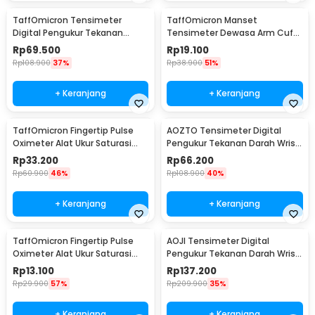
TaffOmicron Tensimeter
TaffOmicron Manset
Digital Pengukur Tekanan
Tensimeter Dewasa Arm Cuff
Darah Indonesia Voice - A01
Replacement 17-22cm - BX17
Rp
69.500
Rp
19.100
Rp
108.900
37%
Rp
38.900
51%
+ Keranjang
+ Keranjang
TaffOmicron Fingertip Pulse
AOZTO Tensimeter Digital
Oximeter Alat Ukur Saturasi
Pengukur Tekanan Darah Wrist
Oksigen Darah - A6
Monitor with Voice - BP-502
Rp
33.200
Rp
66.200
Rp
60.900
46%
Rp
108.900
40%
+ Keranjang
+ Keranjang
TaffOmicron Fingertip Pulse
AOJI Tensimeter Digital
Oximeter Alat Ukur Saturasi
Pengukur Tekanan Darah Wrist
Oksigen Darah - SMH-01
English Voice - WRS-35E
Rp
13.100
Rp
137.200
Rp
29.900
57%
Rp
209.900
35%
+ Keranjang
+ Keranjang