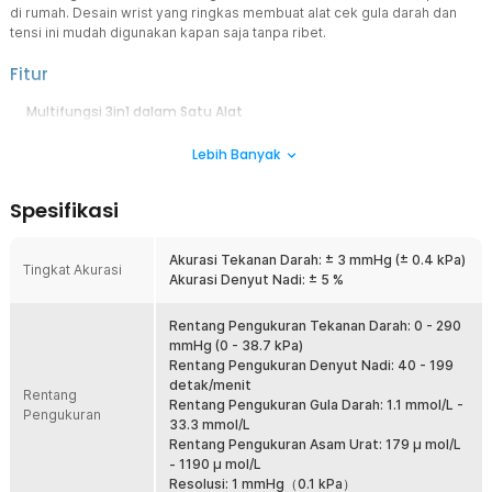
di rumah. Desain wrist yang ringkas membuat alat cek gula darah dan
tensi ini mudah digunakan kapan saja tanpa ribet.
Fitur
Multifungsi 3in1 dalam Satu Alat
Satu alat untuk mengukur tekanan darah, gula darah, dan asam urat
Lebih Banyak
sekaligus. Anda hanya perlu mengganti mode atau strip sesuai
kebutuhan. Lebih hemat dibanding membeli alat terpisah. Solusi
ideal untuk pemantauan kesehatan keluarga.
Spesifikasi
Pengukuran Akurat
Tensimeter ini dilengkapi chip digital dengan akurasi tekanan darah
Akurasi Tekanan Darah: ± 3 mmHg (± 0.4 kPa)
± 3 mmHg dan denyut nadi ± 5%. Hasil pengukuran lebih stabil dan
Tingkat Akurasi
Akurasi Denyut Nadi: ± 5 %
dapat dijadikan referensi pemantauan rutin. Cocok untuk
penggunaan harian di rumah. Memberikan rasa aman saat
memantau kondisi tubuh.
Rentang Pengukuran Tekanan Darah: 0 - 290
mmHg (0 - 38.7 kPa)
Pantau Kesehatan Bersama
Rentang Pengukuran Denyut Nadi: 40 - 199
Dapat menyimpan hingga 99 data pengukuran untuk 2 pengguna
detak/menit
Rentang
berbeda. Anda bisa memantau riwayat kesehatan tanpa mencatat
Rentang Pengukuran Gula Darah: 1.1 mmol/L -
Pengukuran
manual. Data ini membantu melihat perkembangan kondisi tubuh.
33.3 mmol/L
Ideal untuk penggunaan bersama pasangan atau keluarga.
Rentang Pengukuran Asam Urat: 179 μ mol/L
- 1190 μ mol/L
Pengoperasian 1 Kali Klik
Resolusi: 1 mmHg（0.1 kPa）
Cara pengoperasian tensimeter ini cukup mudah, tekan satu tombol