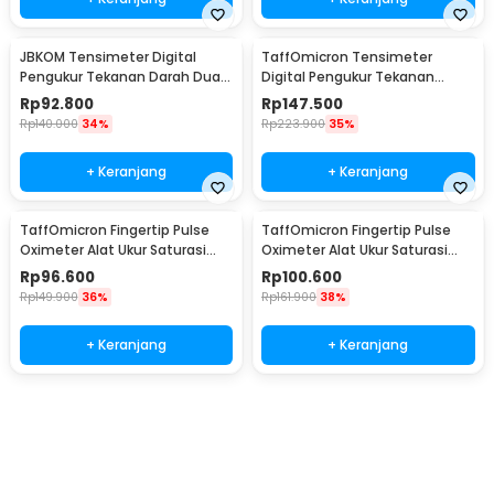
JBKOM Tensimeter Digital
TaffOmicron Tensimeter
Pengukur Tekanan Darah Dual
Digital Pengukur Tekanan
Power Bahasa Indonesia - BK-
Darah English Voice - YM-5L8
Rp
92.800
Rp
147.500
803
Rp
140.000
34%
Rp
223.900
35%
+ Keranjang
+ Keranjang
TaffOmicron Fingertip Pulse
TaffOmicron Fingertip Pulse
Oximeter Alat Ukur Saturasi
Oximeter Alat Ukur Saturasi
Oksigen Darah - PO-A2AO
Oksigen Darah - PO-C6AO
Rp
96.600
Rp
100.600
Rp
149.900
36%
Rp
161.900
38%
+ Keranjang
+ Keranjang
Beli Sekarang