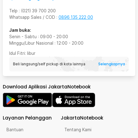
Telp
:
(021) 39 700 200
Whatsapp Sales / COD
:
0896 135 222 00
Jam buka:
Senin - Sabtu
:
09:00
-
20:00
Minggu/Libur Nasional
:
12:00
-
20:00
Idul Fitri
: libur
Selengkapnya
Beli langsung/self pickup di kota lainnya
Download Aplikasi JakartaNotebook
Layanan Pelanggan
JakartaNotebook
Bantuan
Tentang Kami