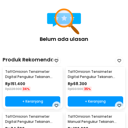
Belum ada ulasan
Produk Rekomendasi
TaffOmicron Tensimeter
TaffOmicron Tensimeter
Digital Pengukur Tekanan
Digital Pengukur Tekanan
Darah Bahasa Indonesia -
Darah English Voice - BW-3205
Rp
151.400
Rp
68.300
RAK289
Rp
228.900
34%
Rp
103.900
35%
+ Keranjang
+ Keranjang
TaffOmicron Tensimeter
TaffOmicron Tensimeter
Digital Pengukur Tekanan
Manual Pengukur Tekanan
Darah Wrist Monitor - CK-102S
Darah Stetoskop Set - 0197