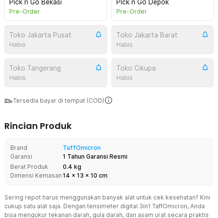
Pick n Go Bekasi
Pick n Go Depok
Pre-Order
Pre-Order
Toko Jakarta Pusat
Toko Jakarta Barat
Habis
Habis
Toko Tangerang
Toko Cikupa
Habis
Habis
Tersedia bayar di tempat (COD)
Rincian Produk
Brand
TaffOmicron
Garansi
1 Tahun Garansi Resmi
Berat Produk
0.4 kg
Dimensi Kemasan
14
x
13
x
10
cm
Sering repot harus menggunakan banyak alat untuk cek kesehatan? Kini
cukup satu alat saja. Dengan tensimeter digital 3in1 TaffOmicron, Anda
bisa mengukur tekanan darah, gula darah, dan asam urat secara praktis