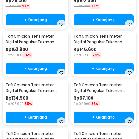
Rp
74.300
Rp
102.000
Rp
119.900
39%
Rp
163.900
38%
+ Keranjang
+ Keranjang
TaffOmicron Tensimeter
TaffOmicron Tensimeter
Digital Pengukur Tekanan
Digital Pengukur Tekanan
Darah Bahasa Indonesia - RAK-
Darah Dual Power - RAK-283
Rp
153.900
Rp
145.600
283
Rp
231.900
34%
Rp
202.900
29%
+ Keranjang
+ Keranjang
TaffOmicron Tensimeter
TaffOmicron Tensimeter
Digital Pengukur Tekanan
Digital Pengukur Tekanan
Darah Wrist Monitor Bahasa
Darah Dual Power - BW-3205
Rp
134.900
Rp
67.100
Indonesia - RZ-204
Rp
206.900
35%
Rp
102.900
35%
+ Keranjang
+ Keranjang
TaffOmicron Tensimeter
TaffOmicron Tensimeter