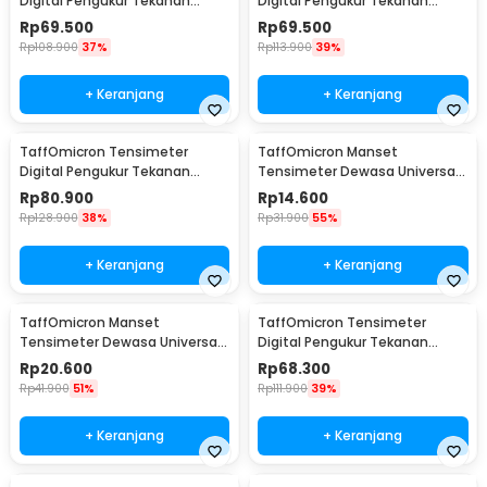
Digital Pengukur Tekanan
Digital Pengukur Tekanan
Darah English Voice - A01
Darah Dual Power without
Rp
69.500
Rp
69.500
Voice - BW-750
Rp
108.900
37%
Rp
113.900
39%
+ Keranjang
+ Keranjang
TaffOmicron Tensimeter
TaffOmicron Manset
Digital Pengukur Tekanan
Tensimeter Dewasa Universal
Darah Dual Power with Voice -
Arm Cuff Replacement 22-
Rp
80.900
Rp
14.600
BW-750
32cm - B02
Rp
128.900
38%
Rp
31.900
55%
+ Keranjang
+ Keranjang
TaffOmicron Manset
TaffOmicron Tensimeter
Tensimeter Dewasa Universal
Digital Pengukur Tekanan
Arm Cuff Replacement 22-
Darah Indonesia Voice - BW-
Rp
20.600
Rp
68.300
48cm - B02
3205
Rp
41.900
51%
Rp
111.900
39%
+ Keranjang
+ Keranjang