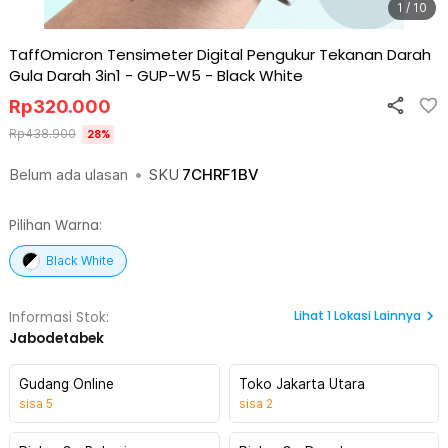
1 / 10
TaffOmicron Tensimeter Digital Pengukur Tekanan Darah
Gula Darah 3in1 - GUP-W5
-
Black White
Rp
320.000
Rp
438.900
28
%
Belum ada ulasan
•
SKU
7CHRF1BV
Pilihan Warna:
Black White
Lihat
1
Lokasi Lainnya
Informasi Stok:
Jabodetabek
Gudang Online
Toko Jakarta Utara
sisa
5
sisa
2