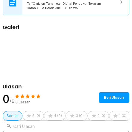
50 x Jarum
TaffOmicron Tensimeter Digital Pengukur Tekanan
1 x Pouch
Darah Gula Darah 3in1 - GUP-W5
1 x Panduan Penggunaan
Galeri
Ulasan
0
Beri Ulasan
/5
0
Ulasan
Semua
5
(
0
)
4
(
0
)
3
(
0
)
2
(
0
)
1
(
0
)
Cari Ulasan