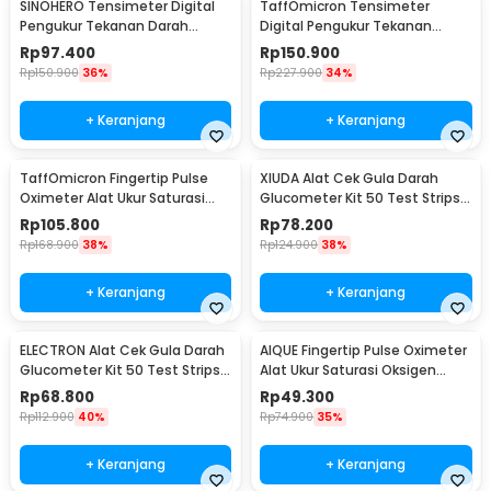
SINOHERO Tensimeter Digital
TaffOmicron Tensimeter
Pengukur Tekanan Darah
Digital Pengukur Tekanan
English Voice - GK102
Darah Wrist Monitor - YK-BPW1
Rp
97.400
Rp
150.900
Rp
150.900
36%
Rp
227.900
34%
+ Keranjang
+ Keranjang
TaffOmicron Fingertip Pulse
XIUDA Alat Cek Gula Darah
Oximeter Alat Ukur Saturasi
Glucometer Kit 50 Test Strips -
Oksigen Darah - YK-80B
G058
Rp
105.800
Rp
78.200
Rp
168.900
38%
Rp
124.900
38%
+ Keranjang
+ Keranjang
ELECTRON Alat Cek Gula Darah
AIQUE Fingertip Pulse Oximeter
Glucometer Kit 50 Test Strips -
Alat Ukur Saturasi Oksigen
HH-XT520
Darah - TY-05
Rp
68.800
Rp
49.300
Rp
112.900
40%
Rp
74.900
35%
+ Keranjang
+ Keranjang