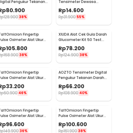
Digital Pengukur Tekanan
Tensimeter Dewasa
Darah Dual Power with
Universal Arm Cuff
Rp
80.900
Rp
14.600
Voice - BW-750
Replacement 22-32cm -
Rp
128.900
Rp
31.900
38%
55%
B02
TaffOmicron Fingertip
XIUDA Alat Cek Gula Darah
Pulse Oximeter Alat Ukur
Glucometer Kit 50 Test
Saturasi Oksigen Darah -
Strips - G058
Rp
105.800
Rp
78.200
YK-80B
Rp
168.900
Rp
124.900
38%
38%
TaffOmicron Fingertip
AOZTO Tensimeter Digital
Pulse Oximeter Alat Ukur
Pengukur Tekanan Darah
Saturasi Oksigen Darah -
Wrist Monitor with Voice -
Rp
33.200
Rp
66.200
A6
BP-502
Rp
60.900
Rp
108.900
46%
40%
TaffOmicron Fingertip
TaffOmicron Fingertip
Pulse Oximeter Alat Ukur
Pulse Oximeter Alat Ukur
Saturasi Oksigen Darah -
Saturasi Oksigen Darah -
Rp
96.600
Rp
100.600
PO-A2AO
PO-C6AO
Rp
149.900
Rp
161.900
36%
38%