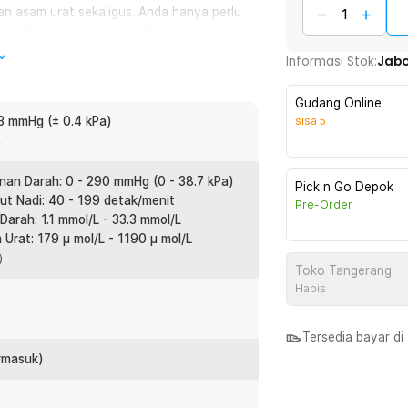
an asam urat sekaligus. Anda hanya perlu
at dibanding membeli alat terpisah.
Informasi Stok:
Jab
tekanan darah ± 3 mmHg dan denyut nadi ±
Gudang Online
referensi pemantauan rutin. Cocok untuk
3 mmHg (± 0.4 kPa)
sisa
5
at memantau kondisi tubuh.
%
an Darah: 0 - 290 mmHg (0 - 38.7 kPa)
pengguna berbeda. Anda bisa memantau
Pick n Go Depok
t Nadi: 40 - 199 detak/menit
Pre-Order
embantu melihat perkembangan kondisi
arah: 1.1 mmol/L - 33.3 mmol/L
keluarga.
rat: 179 μ mol/L - 1190 μ mol/L
a）
Toko Tangerang
 satu tombol untuk memulai pengukuran.
Habis
 Sangat ramah untuk pemula maupun orang
Tersedia bayar d
ermasuk)
odel wrist (pergelangan tangan) yang
di lengan sehingga lebih cepat digunakan.
san maksimal. Mudah dibawa dan