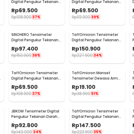
Digital Pengukur Tekanan
Digital Pengukur Tekanan
Darah English Voice - A01
Darah Dual Power without
Rp
69.500
Rp
69.500
Voice - BW-750
Rp
108.900
Rp
113.900
37%
39%
SINOHERO Tensimeter
TaffOmicron Tensimeter
Digital Pengukur Tekanan
Digital Pengukur Tekanan
Darah English Voice - GK102
Darah Wrist Monitor - YK-
Rp
97.400
Rp
150.900
BPW1
Rp
150.900
Rp
227.900
36%
34%
TaffOmicron Tensimeter
TaffOmicron Manset
i
Digital Pengukur Tekanan
Tensimeter Dewasa Arm
Darah Indonesia Voice -
Cuff Replacement 17-
Rp
69.500
Rp
19.100
A01
22cm - BX17
Rp
108.900
Rp
38.900
37%
51%
JBKOM Tensimeter Digital
TaffOmicron Tensimeter
Pengukur Tekanan Darah
Digital Pengukur Tekanan
Dual Power Bahasa
Darah English Voice - YM-
Rp
92.800
Rp
147.500
Indonesia - BK-803
5L8
Rp
140.000
Rp
223.900
34%
35%