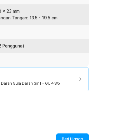
70 x 23 mm
ngan Tangan: 13.5 - 19.5 cm
standar WHO di layar. Memudahkan Anda
at fitur suara bahasa Inggris untuk
2 Pengguna)
:
an Darah Gula Darah 3in1 - GUP-W5
 Darah Gula Darah 3in1 - GUP-W5
Beri Ulasan