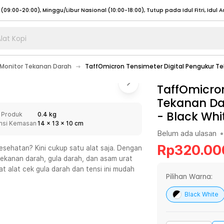
lat Kopi
umat (07:00 - 20:00), Sabtu - Minggu (08:00 - 20:00), Tutup pada Idul Fitri
Sele
Monitor Tekanan Darah
TaffOmicron Tensimeter Digital Pengukur T
:00 - 20:00), Sabtu - Minggu/ Libur Nasional (08:00 - 17:00)
Selengkapnya
:00 - 20:00), Sabtu - Minggu/ Libur Nasional (08:00 - 17:00)
TaffOmicron
Selengkapnya
Tekanan Da
 (09:00-20:00), Minggu/Libur Nasional (12:00-20:00), Tutup pada Idul Fitri
Sele
-
Black Whi
 Produk
0.4 kg
 (09:00-20:00), Minggu/Libur Nasional (12:00-20:00), Tutup pada Idul Fitri
Sele
nsi Kemasan
14
x
13
x
10
cm
Belum ada ulasan
•
Rp
320.00
sehatan? Kini cukup satu alat saja. Dengan
tekanan darah, gula darah, dan asam urat
t alat cek gula darah dan tensi ini mudah
umat (07:00 - 20:00), Sabtu - Minggu (08:00 - 20:00), Tutup pada Idul Fitri
Sele
Pilihan Warna:
:00 - 20:00), Sabtu - Minggu/ Libur Nasional (08:00 - 17:00)
Selengkapnya
Black White
:00 - 20:00), Sabtu - Minggu/ Libur Nasional (08:00 - 17:00)
Selengkapnya