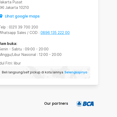
Jakarta Pusat
DKI Jakarta
10210
Lihat google maps
Telp
:
(021) 39 700 200
Whatsapp Sales / COD
:
0896 135 222 00
Jam buka:
Senin - Sabtu
:
09:00
-
20:00
Minggu/Libur Nasional
:
12:00
-
20:00
Idul Fitri
: libur
Selengkapnya
Beli langsung/self pickup di kota lainnya
Our partners