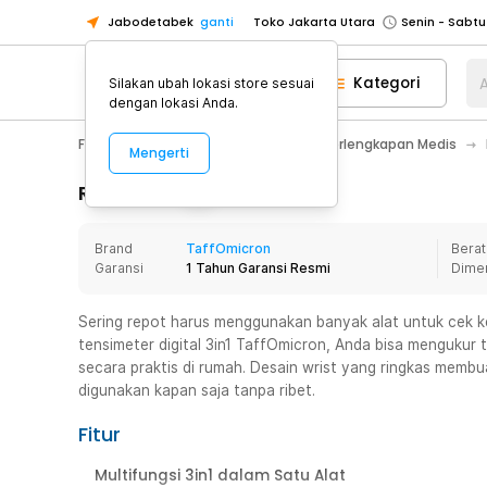
Jabodetabek
ganti
Toko Jakarta Utara
Toko Tangerang
Kategori
A
Silakan ubah lokasi store sesuai
Toko Cikupa
dengan lokasi Anda.
Pick n Go Jakarta Barat
Senin - J
Fashion, Make Up & Beauty Care
Perlengkapan Medis
Mengerti
Pick n Go Bekasi
Senin - Jumat (08
Pick n Go Depok
Senin - Jumat (08
Rincian Produk
Toko Jakarta Pusat
Senin - Sabtu
Brand
TaffOmicron
Berat
Toko Jakarta Barat
Senin - Sabtu
Garansi
1 Tahun Garansi Resmi
Dime
Toko Jakarta Utara
Toko Tangerang
Sering repot harus menggunakan banyak alat untuk cek ke
tensimeter digital 3in1 TaffOmicron, Anda bisa mengukur 
Toko Cikupa
secara praktis di rumah. Desain wrist yang ringkas membua
Pick n Go Jakarta Barat
Senin - J
digunakan kapan saja tanpa ribet.
Pick n Go Bekasi
Senin - Jumat (08
Fitur
Pick n Go Depok
Senin - Jumat (08
Multifungsi 3in1 dalam Satu Alat