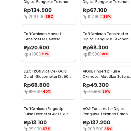
Digital Pengukur Tekanan
Digital Pengukur Tekanan
Darah Wrist Monitor
Darah Dual Power - BW-
Rp
134.900
Rp
67.100
Bahasa Indonesia - RZ-204
3205
Rp
206.900
Rp
102.900
35%
35%
TaffOmicron Manset
TaffOmicron Tensimeter
Tensimeter Dewasa
Digital Pengukur Tekanan
Universal Arm Cuff
Darah Indonesia Voice -
Rp
20.600
Rp
68.300
Replacement 22-48cm -
BW-3205
Rp
41.900
Rp
111.900
51%
39%
B02
ELECTRON Alat Cek Gula
AIQUE Fingertip Pulse
Darah Glucometer Kit 50
Oximeter Alat Ukur Saturas
Test Strips - HH-XT520
Oksigen Darah - TY-05
Rp
68.800
Rp
49.300
Rp
112.900
Rp
74.900
40%
35%
TaffOmicron Fingertip
AOJI Tensimeter Digital
Pulse Oximeter Alat Ukur
Pengukur Tekanan Darah
Saturasi Oksigen Darah -
Wrist English Voice - WRS-
Rp
13.100
Rp
137.200
SMH-01
35E
Rp
29.900
Rp
209.900
57%
35%