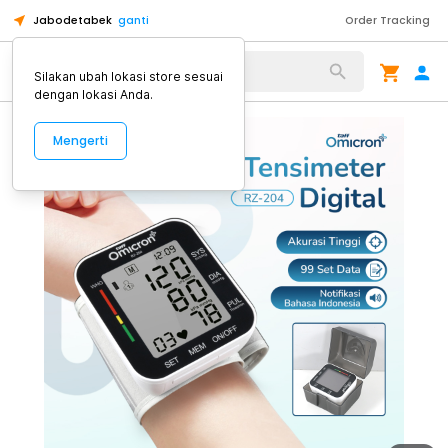
Jabodetabek
ganti
Order Tracking
Alat Kopi
Silakan ubah lokasi store sesuai
dengan lokasi Anda.
Mengerti