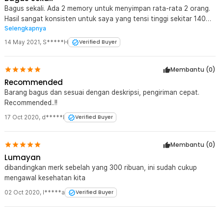
Bagus sekali. Ada 2 memory untuk menyimpan rata-rata 2 orang.
Hasil sangat konsisten untuk saya yang tensi tinggi sekitar 140
Selengkapnya
dan istri yang tensi rendah sekitar 100, naik turun 5-10mmHG.
Saat bangun tidur, tensi konsisten rendah. Akan beli lagi 2
14 May 2021
,
S*****H
Verified Buyer
menunggu stok toko jakarta utara.
Membantu (
0
)
Recommended
Barang bagus dan sesuai dengan deskripsi, pengiriman cepat.
Recommended..!!
17 Oct 2020
,
d*****l
Verified Buyer
Membantu (
0
)
Lumayan
dibandingkan merk sebelah yang 300 ribuan, ini sudah cukup
mengawal kesehatan kita
02 Oct 2020
,
I*****a
Verified Buyer