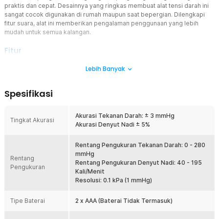
praktis dan cepat. Desainnya yang ringkas membuat alat tensi darah ini
sangat cocok digunakan di rumah maupun saat bepergian. Dilengkapi
fitur suara, alat ini memberikan pengalaman penggunaan yang lebih
mudah untuk semua kalangan.
Fitur
Desain Wrist Praktis
Lebih Banyak
Tensimeter digital ini menggunakan model pergelangan tangan
yang lebih ringkas dibandingkan model lengan. Anda cukup
Spesifikasi
memasangnya di pergelangan tanpa bantuan orang lain. Desain ini
sangat cocok untuk penggunaan mandiri dan cepat. Ideal untuk
pengguna yang mengutamakan kepraktisan.
Akurasi Tekanan Darah: ± 3 mmHg
Tingkat Akurasi
Akurasi Denyut Nadi ± 5%
Pengukuran Akurat
Dilengkapi chip digital berkualitas, alat ini mampu memberikan hasil
dengan tingkat akurasi ±3 mmHg untuk tekanan darah dan ±5%
Rentang Pengukuran Tekanan Darah: 0 - 280
untuk denyut nadi. Hasil pengukuran tetap konsisten untuk
mmHg
Rentang
membantu Anda memantau kondisi kesehatan secara berkala.
Rentang Pengukuran Denyut Nadi: 40 - 195
Pengukuran
Teknologi ini membuat hasil lebih dapat diandalkan. Cocok untuk
Kali/Menit
penggunaan harian.
Resolusi: 0.1 kPa (1 mmHg)
2 Varian Suara
Tipe Baterai
2 x AAA (Baterai Tidak Termasuk)
Fitur suara pada tensimeter digital ini memungkinkan alat
membacakan hasil pengukuran secara otomatis. Terdapat dua