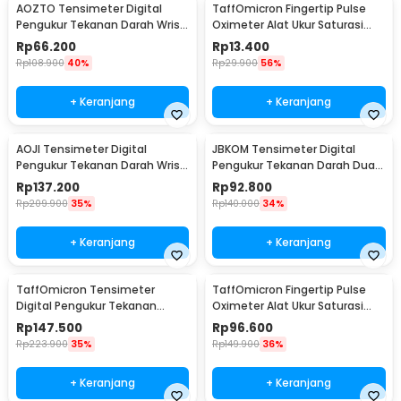
AOZTO Tensimeter Digital
TaffOmicron Fingertip Pulse
Pengukur Tekanan Darah Wrist
Oximeter Alat Ukur Saturasi
Monitor with Voice - BP-502
Oksigen Darah - SMH-01
Rp
66.200
Rp
13.400
Rp
108.900
40%
Rp
29.900
56%
+ Keranjang
+ Keranjang
AOJI Tensimeter Digital
JBKOM Tensimeter Digital
Pengukur Tekanan Darah Wrist
Pengukur Tekanan Darah Dual
English Voice - WRS-35E
Power Bahasa Indonesia - BK-
Rp
137.200
Rp
92.800
803
Rp
209.900
35%
Rp
140.000
34%
+ Keranjang
+ Keranjang
TaffOmicron Tensimeter
TaffOmicron Fingertip Pulse
Digital Pengukur Tekanan
Oximeter Alat Ukur Saturasi
Darah English Voice - YM-5L8
Oksigen Darah - PO-A2AO
Rp
147.500
Rp
96.600
Rp
223.900
35%
Rp
149.900
36%
+ Keranjang
+ Keranjang