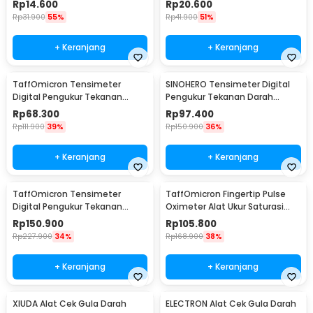
Rp
14.600
Rp
20.600
32cm - B02
48cm - B02
Rp
31.900
55%
Rp
41.900
51%
+ Keranjang
+ Keranjang
TaffOmicron Tensimeter
SINOHERO Tensimeter Digital
Digital Pengukur Tekanan
Pengukur Tekanan Darah
Darah Indonesia Voice - BW-
English Voice - GK102
Rp
68.300
Rp
97.400
3205
Rp
111.900
39%
Rp
150.900
36%
+ Keranjang
+ Keranjang
TaffOmicron Tensimeter
TaffOmicron Fingertip Pulse
Digital Pengukur Tekanan
Oximeter Alat Ukur Saturasi
Darah Wrist Monitor - YK-BPW1
Oksigen Darah - YK-80B
Rp
150.900
Rp
105.800
Rp
227.900
34%
Rp
168.900
38%
+ Keranjang
+ Keranjang
XIUDA Alat Cek Gula Darah
ELECTRON Alat Cek Gula Darah