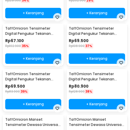
Rp
231.900
34%
Rp
202.900
29%
+ Keranjang
+ Keranjang
TaffOmicron Tensimeter
TaffOmicron Tensimeter
Digital Pengukur Tekanan
Digital Pengukur Tekanan
Darah Dual Power - BW-3205
Darah English Voice - A01
Rp
67.100
Rp
69.500
Rp
102.900
35%
Rp
108.900
37%
+ Keranjang
+ Keranjang
TaffOmicron Tensimeter
TaffOmicron Tensimeter
Digital Pengukur Tekanan
Digital Pengukur Tekanan
Darah Dual Power without
Darah Dual Power with Voice -
Rp
69.500
Rp
80.900
Voice - BW-750
BW-750
Rp
113.900
39%
Rp
128.900
38%
+ Keranjang
+ Keranjang
TaffOmicron Manset
TaffOmicron Manset
Tensimeter Dewasa Universal
Tensimeter Dewasa Universal
Arm Cuff Replacement 22-
Arm Cuff Replacement 22-