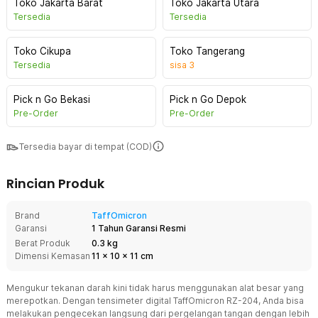
Toko Jakarta Barat
Toko Jakarta Utara
Tersedia
Tersedia
Toko Cikupa
Toko Tangerang
Tersedia
sisa
3
Pick n Go Bekasi
Pick n Go Depok
Pre-Order
Pre-Order
Tersedia bayar di tempat (COD)
Rincian Produk
Brand
TaffOmicron
Garansi
1 Tahun Garansi Resmi
Berat Produk
0.3 kg
Dimensi Kemasan
11
x
10
x
11
cm
Mengukur tekanan darah kini tidak harus menggunakan alat besar yang
merepotkan. Dengan tensimeter digital TaffOmicron RZ-204, Anda bisa
melakukan pengecekan langsung dari pergelangan tangan dengan lebih