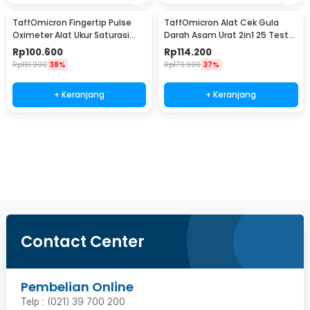
TaffOmicron Fingertip Pulse
TaffOmicron Alat Cek Gula
Oximeter Alat Ukur Saturasi
Darah Asam Urat 2in1 25 Test
Oksigen Darah - PO-C6AO
Strips - T3
Rp
100.600
Rp
114.200
Rp
161.900
38%
Rp
179.900
37%
+ Keranjang
+ Keranjang
Beli Sekarang
Contact Center
Pembelian Online
Telp : (021) 39 700 200