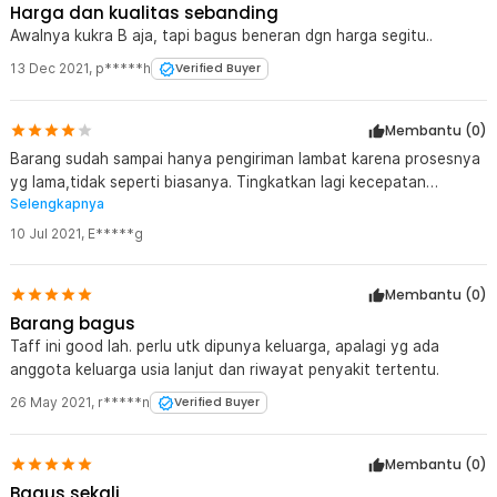
Harga dan kualitas sebanding
Awalnya kukra B aja, tapi bagus beneran dgn harga segitu..
13 Dec 2021
,
p*****h
Verified Buyer
Membantu (
0
)
Barang sudah sampai hanya pengiriman lambat karena prosesnya
yg lama,tidak seperti biasanya. Tingkatkan lagi kecepatan
Selengkapnya
prosesnya ya gan
10 Jul 2021
,
E*****g
Membantu (
0
)
Barang bagus
Taff ini good lah. perlu utk dipunya keluarga, apalagi yg ada
anggota keluarga usia lanjut dan riwayat penyakit tertentu.
26 May 2021
,
r*****n
Verified Buyer
Membantu (
0
)
Bagus sekali