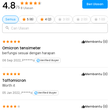
4.8
Beri Ulasan
/5
8
Ulasan
Semua
5
(
6
)
4
(
2
)
3
(
0
)
2
(
0
)
1
(
0
)
Cari Ulasan
Membantu (
0
)
Omicron tensimeter
berfungsi sesuai dengan harapan
06 Sep 2022
,
P*****o
Verified Buyer
Membantu (
0
)
Taffomicron
Worth it
05 Jan 2022
,
I*****o
Verified Buyer
Membantu (
0
)