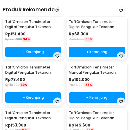
Produk Rekomendasi
TaffOmicron Tensimeter
TaffOmicron Tensimeter
Digital Pengukur Tekanan
Digital Pengukur Tekanan
Darah Bahasa Indonesia -
Darah English Voice - BW-3205
Rp
151.400
Rp
68.300
RAK289
Rp
228.900
34%
Rp
103.900
35%
+ Keranjang
+ Keranjang
TaffOmicron Tensimeter
TaffOmicron Tensimeter
Digital Pengukur Tekanan
Manual Pengukur Tekanan
Darah Wrist Monitor - CK-102S
Darah Stetoskop Set - 0197
Rp
73.400
Rp
102.000
Rp
118.900
39%
Rp
163.900
38%
+ Keranjang
+ Keranjang
TaffOmicron Tensimeter
TaffOmicron Tensimeter
Digital Pengukur Tekanan
Digital Pengukur Tekanan
Darah Bahasa Indonesia - RAK-
Darah Dual Power - RAK-283
Rp
153.900
Rp
145.600
283