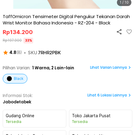
1 / 10
TaffOmicron Tensimeter Digital Pengukur Tekanan Darah
Wrist Monitor Bahasa Indonesia - RZ-204
-
Black
Rp
134.200
Rp
197.900
33
%
•
SKU
7RHR2PBK
4.8
(
8
)
Lihat Varian Lainnya
Pilihan Varian:
1
Warna,
2 Lain-lain
Black
Lihat
6
Lokasi Lainnya
Informasi Stok:
Jabodetabek
Gudang Online
Toko Jakarta Pusat
Tersedia
Tersedia