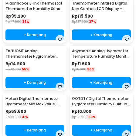
Miaomiaoce E-Ink Thermostat
Thermometer Infrared Digital
Thermometer Humidity Sensor
Non Contact LCD Display -
- MHO-C201
600S
Rp
95.200
Rp
119.900
Rp
147.900
36%
Rp
187.900
37%
+ Keranjang
+ Keranjang
TaffHOME Analog
Anymetre Analog Hygrometer
Thermometer Hygrometer
Temperature Humidity Monitor
Temperature Humidity -
- TH-108
Rp
14.900
Rp
11.600
TH101B
Rp
32.900
55%
Rp
18.000
36%
+ Keranjang
+ Keranjang
Meterk Digital Thermometer
OOTDTY Digital Thermometer
Hygrometer Min Max Value -
Hygrometer Humidity Built-In
CJ-3305F
Probe - SD583
Rp
59.600
Rp
10.800
Rp
99.900
41%
Rp
25.900
59%
+ Keranjang
+ Keranjang