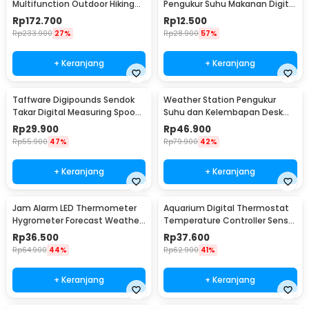
Multifunction Outdoor Hiking
Pengukur Suhu Makanan Digital
Camping Compass - RV77
Daging Kopi Susu - TP101
Rp
172.700
Rp
12.500
Rp
233.900
27%
Rp
28.900
57%
+ Keranjang
+ Keranjang
Taffware Digipounds Sendok
Weather Station Pengukur
Takar Digital Measuring Spoon
Suhu dan Kelembapan Desk
500g 0.1g - HM10
Jam Alarm - 3210
Rp
29.900
Rp
46.900
Rp
55.900
47%
Rp
79.900
42%
+ Keranjang
+ Keranjang
Jam Alarm LED Thermometer
Aquarium Digital Thermostat
Hygrometer Forecast Weather
Temperature Controller Sensor
Station - 2159T
Multifungsi - STC-1000
Rp
36.500
Rp
37.600
Rp
64.900
44%
Rp
62.900
41%
+ Keranjang
+ Keranjang