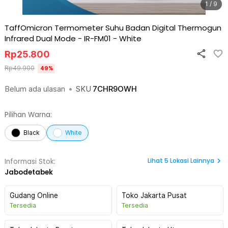
1 / 9
TaffOmicron Termometer Suhu Badan Digital Thermogun
Infrared Dual Mode - IR-FM01
-
White
Rp
25.800
Rp
49.900
49
%
Belum ada ulasan
•
SKU
7CHR9OWH
Pilihan Warna:
Black
White
Lihat
5
Lokasi Lainnya
Informasi Stok:
Jabodetabek
Gudang Online
Toko Jakarta Pusat
Tersedia
Tersedia