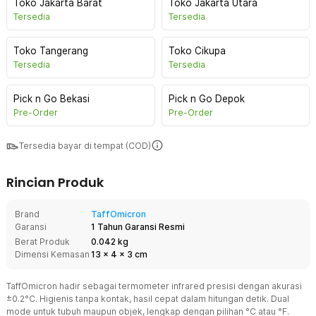
Toko Jakarta Barat
Toko Jakarta Utara
Tersedia
Tersedia
Toko Tangerang
Toko Cikupa
Tersedia
Tersedia
Pick n Go Bekasi
Pick n Go Depok
Pre-Order
Pre-Order
Tersedia bayar di tempat (COD)
Rincian Produk
Brand
TaffOmicron
Garansi
1 Tahun Garansi Resmi
Berat Produk
0.042 kg
Dimensi Kemasan
13
x
4
x
3
cm
TaffOmicron hadir sebagai termometer infrared presisi dengan akurasi
±0.2°C. Higienis tanpa kontak, hasil cepat dalam hitungan detik. Dual
mode untuk tubuh maupun objek, lengkap dengan pilihan °C atau °F.