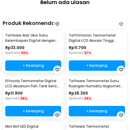
Belum ada ulasan
Produk Rekomendasi
Taffware Alat Ukur Suhu
TaffOmicron Termometer
Kelembapan Digital dengan
Digital LCD Akurasi Tinggi
Jam Alarm Kalender - HTC-2
Beeper Oral Ketiak - KT-DT4B
Rp
33.000
Rp
11.700
Rp
59.900
45%
Rp
26.900
57%
+ Keranjang
+ Keranjang
Effosola Termometer Digital
Taffware Termometer Suhu
LCD Akuarium Fish Tank Sensor
Ruangan Humidity Hygrometer
Kabel 1M - TPM-10
Clock Calendar - HTC-1
Rp
11.900
Rp
26.300
Rp
27.900
58%
Rp
49.900
48%
+ Keranjang
+ Keranjang
Mini 8in1 LED Digital
Taffware Termometer