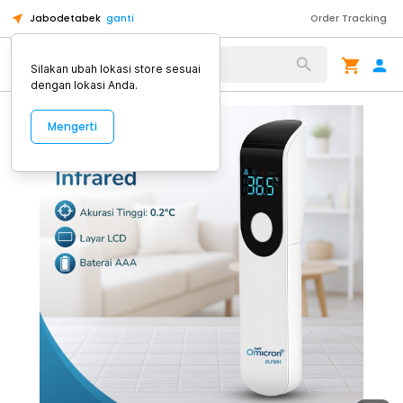
Jabodetabek
ganti
Order Tracking
Alat Kopi
Silakan ubah lokasi store sesuai
dengan lokasi Anda.
Mengerti