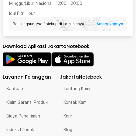
Minggu/Libur Nasional
:
12:00
-
20:00
Idul Fitri
: libur
Selengkapnya
Beli langsung/self pickup di kota lainnya
Download Aplikasi JakartaNotebook
Layanan Pelanggan
JakartaNotebook
Bantuan
Tentang Kami
Klaim Garansi Produk
Kontak Kami
Biaya Pengiriman
Karir
Indeks Produk
Blog