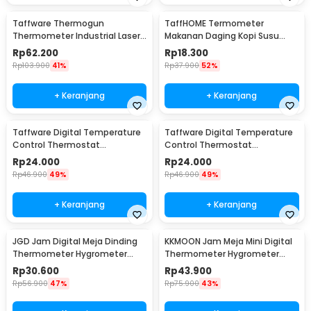
Taffware Thermogun
TaffHOME Termometer
Thermometer Industrial Laser
Makanan Daging Kopi Susu
Infrared NonContact - CX6000
Analog Single Probe - D9144
Rp
62.200
Rp
18.300
Rp
103.900
41%
Rp
37.900
52%
+ Keranjang
+ Keranjang
Taffware Digital Temperature
Taffware Digital Temperature
Control Thermostat
Control Thermostat
Microcomputer 12V - XH-W3001
Microcomputer 220V - XH-
Rp
24.000
Rp
24.000
W3001
Rp
46.900
49%
Rp
46.900
49%
+ Keranjang
+ Keranjang
JGD Jam Digital Meja Dinding
KKMOON Jam Meja Mini Digital
Thermometer Hygrometer
Thermometer Hygrometer
Sensor - ZL20
Weather Station - CX220
Rp
30.600
Rp
43.900
Rp
56.900
47%
Rp
75.900
43%