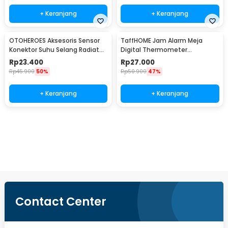
+ Keranjang
+ Keranjang
OTOHEROES Aksesoris Sensor
TaffHOME Jam Alarm Meja
Konektor Suhu Selang Radiator
Digital Thermometer
Mesin Motor 18mm
Hygrometer Weather Station -
Rp
23.400
Rp
27.000
2158
Rp
45.900
50%
Rp
50.900
47%
+ Keranjang
+ Keranjang
Beli Sekarang
Contact Center