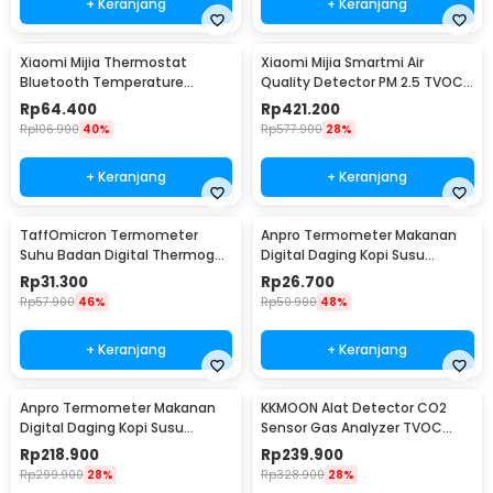
+ Keranjang
+ Keranjang
Xiaomi Mijia Thermostat
Xiaomi Mijia Smartmi Air
Bluetooth Temperature
Quality Detector PM 2.5 TVOC
Humidity Thermometer 2 -
C02 - KQJCY02QP
Rp
64.400
Rp
421.200
LYWSD03MMC
Rp
106.900
40%
Rp
577.900
28%
+ Keranjang
+ Keranjang
TaffOmicron Termometer
Anpro Termometer Makanan
Suhu Badan Digital Thermogun
Digital Daging Kopi Susu
Infrared Memory - AD801
Foldable 1 Probe - BW-188
Rp
31.300
Rp
26.700
Rp
57.900
46%
Rp
50.900
48%
+ Keranjang
+ Keranjang
Anpro Termometer Makanan
KKMOON Alat Detector CO2
Digital Daging Kopi Susu
Sensor Gas Analyzer TVOC
Wireless 2 Probe - KN6008-2
HCHO AQI - JSM-131 SC
Rp
218.900
Rp
239.900
Rp
299.900
28%
Rp
328.900
28%