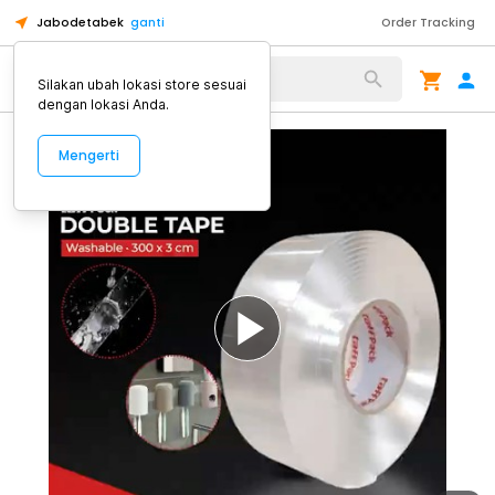
Jabodetabek
ganti
Order Tracking
Alat Kopi
Silakan ubah lokasi store sesuai
dengan lokasi Anda.
Mengerti