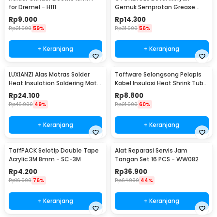
for Dremel - H111
Gemuk Semprotan Grease
Gun 250ml - Q001
Rp
9.000
Rp
14.300
Rp
21.900
59%
Rp
31.900
56%
+ Keranjang
+ Keranjang
LUXIANZI Alas Matras Solder
Taffware Selongsong Pelapis
Heat Insulation Soldering Mat
Kabel Insulasi Heat Shrink Tube
340x230mm - S-120B
127 PCS - RSG-AHZ
Rp
24.100
Rp
8.800
Rp
46.900
49%
Rp
21.900
60%
+ Keranjang
+ Keranjang
TaffPACK Selotip Double Tape
Alat Reparasi Servis Jam
Acrylic 3M 8mm - SC-3M
Tangan Set 16 PCS - WW082
Rp
4.200
Rp
36.900
Rp
16.900
76%
Rp
64.900
44%
+ Keranjang
+ Keranjang