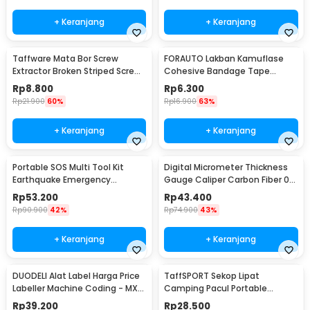
+ Keranjang
+ Keranjang
Taffware Mata Bor Screw
FORAUTO Lakban Kamuflase
Extractor Broken Striped Screw
Cohesive Bandage Tape
Remover 4 PCS - S2
Hunting 4.5M 50mm - H10
Rp
8.800
Rp
6.300
Rp
21.900
60%
Rp
16.900
63%
+ Keranjang
+ Keranjang
Portable SOS Multi Tool Kit
Digital Micrometer Thickness
Earthquake Emergency
Gauge Caliper Carbon Fiber 0-
Outdoor Survival - JT21
12.7mm - TDT25
Rp
53.200
Rp
43.400
Rp
90.900
42%
Rp
74.900
43%
+ Keranjang
+ Keranjang
DUODELI Alat Label Harga Price
TaffSPORT Sekop Lipat
Labeller Machine Coding - MX-
Camping Pacul Portable
5500
Tactical Survival 40cm - 101
Rp
39.200
Rp
28.500