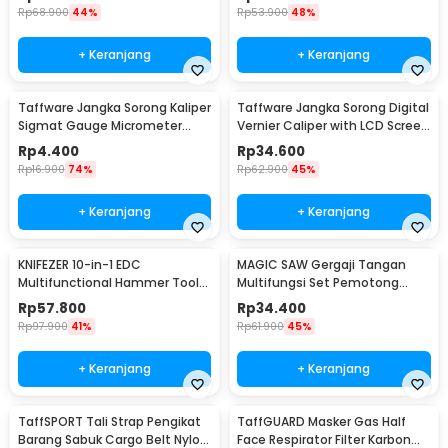
Rp
68.900
44%
Rp
53.900
48%
+ Keranjang
+ Keranjang
Taffware Jangka Sorong Kaliper
Taffware Jangka Sorong Digital
Sigmat Gauge Micrometer
Vernier Caliper with LCD Screen
150mm - QST-600
150mm - JIGO-150
Rp
4.400
Rp
34.600
Rp
16.900
74%
Rp
62.900
45%
+ Keranjang
+ Keranjang
KNIFEZER 10-in-1 EDC
MAGIC SAW Gergaji Tangan
Multifunctional Hammer Tool
Multifungsi Set Pemotong
for Camping Survival - WL-
Kayu Besi
Rp
57.800
Rp
34.400
9003
Rp
97.900
41%
Rp
61.900
45%
+ Keranjang
+ Keranjang
TaffSPORT Tali Strap Pengikat
TaffGUARD Masker Gas Half
Barang Sabuk Cargo Belt Nylon
Face Respirator Filter Karbon