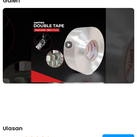
Galeri
akan bergeser atau terjatuh.
Dapat Dicuci dan Digunakan Kembali
Salah satu keunggulan utama TaffPACK adalah kemampuannya
untuk digunakan kembali. Jika perekat mulai kotor atau kehilangan
daya rekat, Anda bisa mencucinya dengan air, mengeringkannya,
dan menggunakannya lagi tanpa perlu membeli perekat baru. Fitur
ini membuatnya ekonomis dan ramah lingkungan.
Desain Transparan yang Tidak Mengganggu Estetika
Terbuat dari nano PU gel yang transparan, double tape ini tidak
merusak tampilan furnitur atau dekorasi Anda. Warna beningnya
memastikan perekat tidak terlihat mencolok, sehingga ideal untuk
barang dekoratif, cermin, atau peralatan dapur yang membutuhkan
tampilan bersih dan rapi.
Ukuran yang Bervariasi
Untuk mendukung kebutuhan yang beragam, double tape ini hadir
dengan berbagai pilihan ukuran. Anda bisa memilih ukuran dari 1
M/100 cm x 3 cm hingga 5 M/500 cm x 3 cm saat melakukan
pembelian.
Kelengkapan Produk
Ulasan
Rincian yang Anda dapatkan untuk pembelian produk ini: