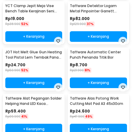
YCT Clamp Jepit Meja Vise
Taffware Detektor Logam
Bench Table Kerajinan Seni
Metal Pinpointer Garrett
Perhiasan 25mm - QST
Waterproof - 1166000
Rp
19.000
Rp
82.000
Rp
38.900
52%
Rp
129.900
37%
+ Keranjang
+ Keranjang
JOT Hot Melt Glue Gun Heating
Taffware Automatic Center
Tool Pistol Lem Tembak Panas
Punch Penanda Titik Bor
20W - QT-302
Rp
24.700
Rp
8.700
Rp
50.900
52%
Rp
21.900
61%
+ Keranjang
+ Keranjang
Taffware Alat Pegangan Solder
Taffware Alas Potong Work
Helping Hand LED Kaca
Cutting Mat Pad A3 45x30cm
Pembesar 3.5X - TE-801
Rp
59.400
Rp
24.600
Rp
99.900
41%
Rp
47.900
49%
+ Keranjang
+ Keranjang