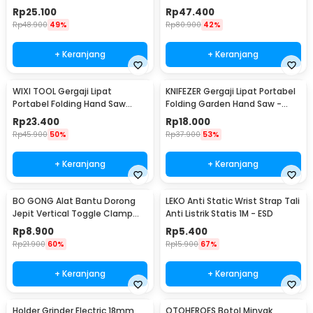
5M - XR2
Aktif KN95 - 6200
Rp
25.100
Rp
47.400
Rp
48.900
49%
Rp
80.900
42%
+ Keranjang
+ Keranjang
WIXI TOOL Gergaji Lipat
KNIFEZER Gergaji Lipat Portabel
Portabel Folding Hand Saw
Folding Garden Hand Saw -
39cm - JSZ-002
LA145
Rp
23.400
Rp
18.000
Rp
45.900
50%
Rp
37.900
53%
+ Keranjang
+ Keranjang
BO GONG Alat Bantu Dorong
LEKO Anti Static Wrist Strap Tali
Jepit Vertical Toggle Clamp
Anti Listrik Statis 1M - ESD
Hold Down Handle - GH-13009
Rp
8.900
Rp
5.400
Rp
21.900
60%
Rp
15.900
67%
+ Keranjang
+ Keranjang
Holder Grinder Electric 18mm
OTOHEROES Botol Minyak