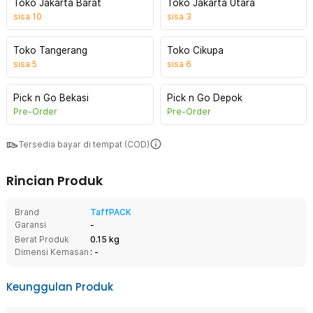
Toko Jakarta Barat
Toko Jakarta Utara
sisa
10
sisa
3
Toko Tangerang
Toko Cikupa
sisa
5
sisa
6
Pick n Go Bekasi
Pick n Go Depok
Pre-Order
Pre-Order
Tersedia bayar di tempat (COD)
Rincian Produk
Brand
TaffPACK
Garansi
-
Berat Produk
0.15 kg
Dimensi Kemasan
: -
Keunggulan Produk