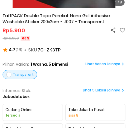
1 / 8
TaffPACK Double Tape Perekat Nano Gel Adhesive
Washable Sticker 200x2cm - J007
-
Transparent
Rp
5.900
Rp
16.900
66
%
•
SKU
7CHZK3TP
4.7
(
16
)
Lihat Varian Lainnya
Pilihan Varian:
1
Warna,
5 Dimensi
Transparent
Lihat
5
Lokasi Lainnya
Informasi Stok:
Jabodetabek
Gudang Online
Toko Jakarta Pusat
Tersedia
sisa
8