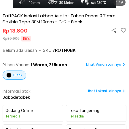
1 / 9
TaffPACK Isolasi Lakban Asetat Tahan Panas 0.21mm
Flexible Tape 30M 10mm - C-2
-
Black
Rp
13.800
Rp
30.900
56
%
Belum ada ulasan
•
SKU
7ROTN0BK
Lihat Varian Lainnya
Pilihan Varian:
1
Warna,
2 Ukuran
Black
Lihat
Lokasi Lainnya
Informasi Stok:
Jabodetabek
Gudang Online
Toko Tangerang
Tersedia
Tersedia