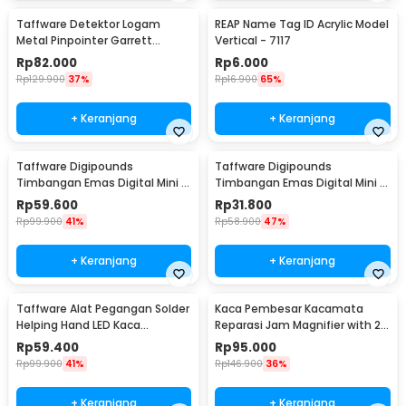
Taffware Detektor Logam
REAP Name Tag ID Acrylic Model
Metal Pinpointer Garrett
Vertical - 7117
Waterproof - 1166000
Rp
82.000
Rp
6.000
Rp
129.900
37%
Rp
16.900
65%
+ Keranjang
+ Keranjang
Taffware Digipounds
Taffware Digipounds
Timbangan Emas Digital Mini 7
Timbangan Emas Digital Mini 5
Units 0.01g 500g - UF200H
Units 0.01g 200g - MH-200
Rp
59.600
Rp
31.800
Rp
99.900
41%
Rp
58.900
47%
+ Keranjang
+ Keranjang
Taffware Alat Pegangan Solder
Kaca Pembesar Kacamata
Helping Hand LED Kaca
Reparasi Jam Magnifier with 2
Pembesar 3.5X - TE-801
LED 5 Lens 3.5X - 9892B2
Rp
59.400
Rp
95.000
Rp
99.900
41%
Rp
146.900
36%
+ Keranjang
+ Keranjang