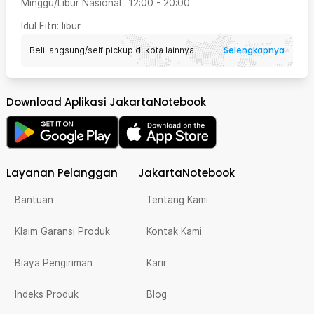
Minggu/Libur Nasional
:
12:00
-
20:00
Idul Fitri
: libur
Selengkapnya
Beli langsung/self pickup di kota lainnya
Download Aplikasi JakartaNotebook
Layanan Pelanggan
JakartaNotebook
Bantuan
Tentang Kami
Klaim Garansi Produk
Kontak Kami
Biaya Pengiriman
Karir
Indeks Produk
Blog