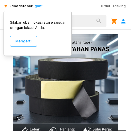
Jabodetabek
ganti
Order Tracking
Alat Kopi
Silakan ubah lokasi store sesuai
dengan lokasi Anda.
Mengerti