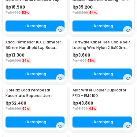
10M 1.5cm - A0015
5500
Rp
16.500
Rp
39.200
Rp
34.900
53%
Rp
68.900
44%
+ Keranjang
+ Keranjang
Kaca Pembesar 10X Diameter
Taffware Kabel Ties Cable Self
60mm Handheld Lup Baca
Locking Wire Nylon 2.5x100mm
Desain Naga Elegan
100 PCS - V94
Rp
13.300
Rp
3.600
Rp
20.000
34%
Rp
14.900
76%
+ Keranjang
+ Keranjang
Gorelax Kaca Pembesar
Alat Writer Copier Duplicator
Kacamata Reparasi Jam
RFID - EM4100
Magnifier with 2 LED 20X -
Rp
52.400
Rp
43.800
9892A
Rp
89.900
42%
Rp
75.900
43%
+ Keranjang
+ Keranjang