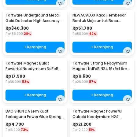
Taffware Underground Metal
NEWACALOX Kaca Pembesar
Gold Detector High Accuracy
Bentuk Meja untuk Baca
Waterproof - MD-4030
Magnifier with 4 LED 3X - HL-A4
Rp
340.300
Rp
51.700
Rp
466.900
28%
Rp
88.900
42%
+ Keranjang
+ Keranjang
Taffware Magnet Bulat
Taffware Strong Neodymium
Powerful Neodymium NdFeB
Magnet NdFeB N24 19x9x1.6mm
N25 5x1.5mm 100 PCS
10 PCS - MAG1
Rp
17.500
Rp
11.600
Rp
36.900
53%
Rp
26.900
57%
+ Keranjang
+ Keranjang
BAO SHUN DA Lem Kuat
Taffware Magnet Powerful
Serbaguna Power Glue Strong
Cuboid Neodymium N24
Adhesive 15ml - B-7000
29x9mm 10 PCS - MG10
Rp
4.700
Rp
21.200
Rp
16.900
73%
Rp
42.900
51%