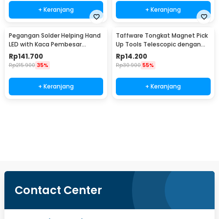
+ Keranjang
+ Keranjang
Pegangan Solder Helping Hand
Taffware Tongkat Magnet Pick
LED with Kaca Pembesar
Up Tools Telescopic dengan
Magnifier 3X/4.5X - TH-7023
Lampu LED - GJ0347
Rp
141.700
Rp
14.200
Rp
215.900
35%
Rp
30.900
55%
+ Keranjang
+ Keranjang
Beli Sekarang
Contact Center