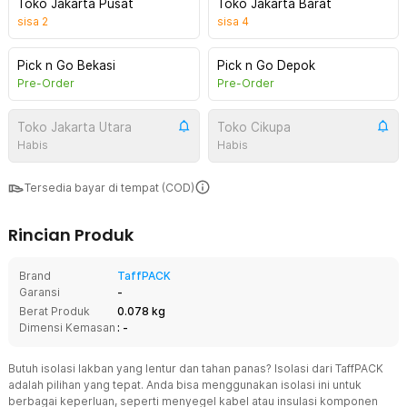
Toko Jakarta Pusat
Toko Jakarta Barat
sisa
2
sisa
4
Pick n Go Bekasi
Pick n Go Depok
Pre-Order
Pre-Order
Toko Jakarta Utara
Toko Cikupa
Habis
Habis
Tersedia bayar di tempat (COD)
Rincian Produk
Brand
TaffPACK
Garansi
-
Berat Produk
0.078 kg
Dimensi Kemasan
: -
Butuh isolasi lakban yang lentur dan tahan panas? Isolasi dari TaffPACK
adalah pilihan yang tepat. Anda bisa menggunakan isolasi ini untuk
berbagai keperluan, seperti menyegel kabel atau insulasi komponen