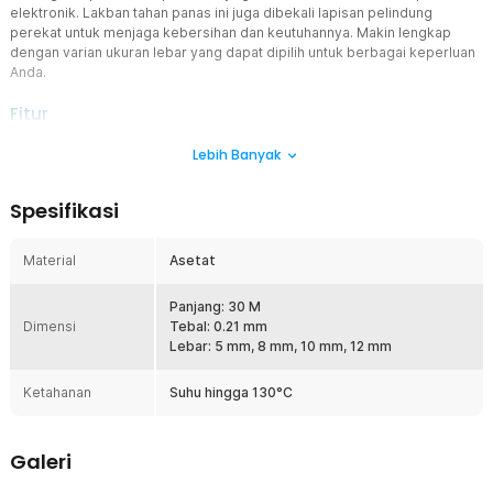
elektronik. Lakban tahan panas ini juga dibekali lapisan pelindung
perekat untuk menjaga kebersihan dan keutuhannya. Makin lengkap
dengan varian ukuran lebar yang dapat dipilih untuk berbagai keperluan
Anda.
Fitur
Tahan Suhu Tinggi
Lebih Banyak
Karena sifatnya yang tahan panas, isolasi lakban ini bisa digunakan
sebagai isolasi termal pada aplikasi seperti kabel, kapasitor, atau
Spesifikasi
sirkuit elektronik. Suhu panas tidak akan merusak isolasi sehingga
dapat mengurangi risiko kerusakan termal.
Material
Asetat
Lakban Lebih Lentur
Berbagai bentuk objek bukanlah masalah bagi isolasi lakban asetat
ini. Material asetat membuat lakban menjadi halus dan lentur.
Panjang: 30 M
Dimensi
Kelenturan ini membuatnya mudah digunakan pada permukaan
Tebal: 0.21 mm
yang berbentuk atau terlipat.
Lebar: 5 mm, 8 mm, 10 mm, 12 mm
Jaga Kebersihan Perekat
Ketahanan
Suhu hingga 130°C
Lakban pada umumnya akan kehilangan daya rekat jika perekatnya
kotor. Namun, isolasi lakban ini telah dibekali dengan back paper
atau kertas pelindung pada bagian perekatnya. Dengan begitu,
Galeri
kebersihan area perekat akan terjaga. Anda dapat melepas back
paper sesaat sebelum digunakan untuk meminimalisir sentuhan