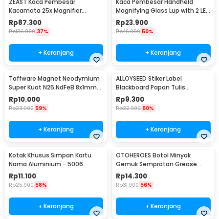
ZEAST Kaca Pembesar
Kaca Pembesar Handheld
Kacamata 25x Magnifier
Magnifying Glass Lup with 2 LED
dengan 2 LED - 9892GJ
35mm 8X - MG6B-2
Rp
87.300
Rp
23.900
Rp
136.900
37%
Rp
46.900
50%
+ Keranjang
+ Keranjang
Taffware Magnet Neodymium
ALLOYSEED Stiker Label
Super Kuat N25 NdFeB 8x1mm
Blackboard Papan Tulis
50 PCS - M35
Removable 50 PCS - TH002
Rp
10.000
Rp
9.300
Rp
23.900
59%
Rp
22.900
60%
+ Keranjang
+ Keranjang
Kotak Khusus Simpan Kartu
OTOHEROES Botol Minyak
Nama Aluminium - 5006
Gemuk Semprotan Grease
Gun 250ml - Q001
Rp
11.100
Rp
14.300
Rp
25.900
58%
Rp
31.900
56%
+ Keranjang
+ Keranjang