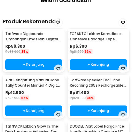
Belum ada ulasan
Produk Rekomendasi
Taffware Digipounds
FORAUTO Lakban Kamuflase
Timbangan Emas Mini Digital
Cohesive Bandage Tape
Multifungsi 500g 0.1g - EK518
Hunting 4.5M 50mm - H10
Rp
58.300
Rp
6.300
Rp
88.900
35%
Rp
16.900
63%
+ Keranjang
+ Keranjang
Alat Penghitung Manual Hand
Taffware Speaker Toa Sirine
Tally Counter Manual 4 Digit
Recording 265s Rechargeable
Stainless - TD99
1200mAh 5W - 518
Rp
12.500
Rp
81.400
Rp
28.900
57%
Rp
129.900
38%
+ Keranjang
+ Keranjang
TaffPACK Lakban Glow In The
DUODELI Alat Label Harga Price
Dark Luminous Adhesive Tape
Labeller Machine Coding - MX-