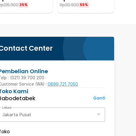
3X/4.5X - TH-7023
GJ0347
Rp
215.900
Rp
30.900
35%
55%
Contact Center
Pembelian Online
Telp : (021) 39 700 200
Customer Service (WA) :
0899 721 7050
Toko Kami
Jabodetabek
Ganti
Lokasi
Jakarta Pusat
Toko