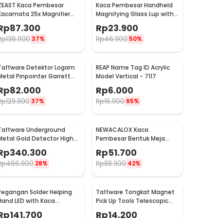
ZEAST Kaca Pembesar
Kaca Pembesar Handheld
Kacamata 25x Magnifier
Magnifying Glass Lup with 2
dengan 2 LED - 9892GJ
LED 35mm 8X - MG6B-2
Rp
87.300
Rp
23.900
Rp
136.900
Rp
46.900
37%
50%
Taffware Detektor Logam
REAP Name Tag ID Acrylic
Metal Pinpointer Garrett
Model Vertical - 7117
Waterproof - 1166000
Rp
82.000
Rp
6.000
Rp
129.900
Rp
16.900
37%
65%
Taffware Underground
NEWACALOX Kaca
Metal Gold Detector High
Pembesar Bentuk Meja
Accuracy Waterproof - MD-
untuk Baca Magnifier with
Rp
340.300
Rp
51.700
4030
4 LED 3X - HL-A4
Rp
466.900
Rp
88.900
28%
42%
Pegangan Solder Helping
Taffware Tongkat Magnet
Hand LED with Kaca
Pick Up Tools Telescopic
Pembesar Magnifier
dengan Lampu LED -
Rp
141.700
Rp
14.200