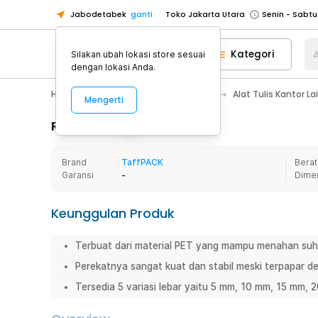
Jabodetabek
ganti
Toko Jakarta Utara
Toko Tangerang
Kategori
A
Silakan ubah lokasi store sesuai
Toko Cikupa
dengan lokasi Anda.
Pick n Go Jakarta Barat
Senin - J
Home Appliance
Alat Tulis Kantor
Alat Tulis Kantor L
Mengerti
Pick n Go Bekasi
Senin - Jumat (08
Pick n Go Depok
Senin - Jumat (08
Rincian Produk
Toko Jakarta Pusat
Senin - Sabtu
Brand
TaffPACK
Berat
Toko Jakarta Barat
Senin - Sabtu
Garansi
-
Dime
Toko Jakarta Utara
Toko Tangerang
Keunggulan Produk
Toko Cikupa
Terbuat dari material PET yang mampu menahan suh
Pick n Go Jakarta Barat
Senin - J
Perekatnya sangat kuat dan stabil meski terpapar de
Pick n Go Bekasi
Senin - Jumat (08
Tersedia 5 variasi lebar yaitu 5 mm, 10 mm, 15 mm,
Pick n Go Depok
Senin - Jumat (08