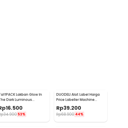
TaffPACK Lakban Glow In
DUODELI Alat Label Harga
The Dark Luminous
Price Labeller Machine
Adhesive Tape 10M 1.5cm -
Coding - MX-5500
Rp
16.500
Rp
39.200
A0015
Rp
34.900
Rp
68.900
53%
44%