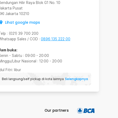
Bendungan Hilir Raya Blok G1 No. 10
Jakarta Pusat
DKI Jakarta
10210
Lihat google maps
Telp
:
(021) 39 700 200
Whatsapp Sales / COD
:
0896 135 222 00
Jam buka:
Senin - Sabtu
:
09:00
-
20:00
Minggu/Libur Nasional
:
12:00
-
20:00
Idul Fitri
: libur
Selengkapnya
Beli langsung/self pickup di kota lainnya
Our partners