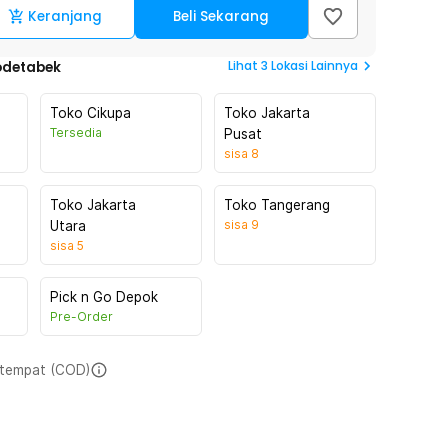
Keranjang
Beli Sekarang
Lihat
3
Lokasi Lainnya
odetabek
Toko Cikupa
Toko Jakarta
Tersedia
Pusat
sisa
8
Toko Jakarta
Toko Tangerang
sisa
9
Utara
sisa
5
Pick n Go Depok
Pre-Order
i tempat (COD)