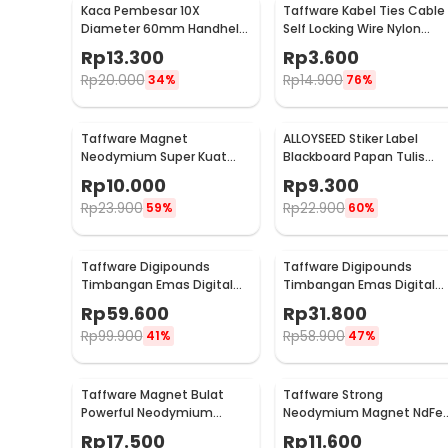
Kaca Pembesar 10X
Taffware Kabel Ties Cable
Diameter 60mm Handheld
Self Locking Wire Nylon
Lup Baca Desain Naga
2.5x100mm 100 PCS - V94
Rp
13.300
Rp
3.600
Elegan
Rp
20.000
Rp
14.900
34%
76%
Taffware Magnet
ALLOYSEED Stiker Label
Neodymium Super Kuat
Blackboard Papan Tulis
N25 NdFeB 8x1mm 50 PCS -
Removable 50 PCS - TH00
Rp
10.000
Rp
9.300
M35
Rp
23.900
Rp
22.900
59%
60%
Taffware Digipounds
Taffware Digipounds
Timbangan Emas Digital
Timbangan Emas Digital
Mini 7 Units 0.01g 500g -
Mini 5 Units 0.01g 200g -
Rp
59.600
Rp
31.800
UF200H
MH-200
Rp
99.900
Rp
58.900
41%
47%
Taffware Magnet Bulat
Taffware Strong
Powerful Neodymium
Neodymium Magnet NdFe
NdFeB N25 5x1.5mm 100
N24 19x9x1.6mm 10 PCS -
Rp
17.500
Rp
11.600