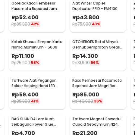
Gorelax Kaca Pembesar
Alat Writer Copier
Kacamata Reparasi Jam
Duplicator RFID - EM4100
Magnifier with 2 LED 20X -
Rp
52.400
Rp
43.800
9892A
Rp
89.900
Rp
75.900
42%
43%
Kotak Khusus Simpan Kartu
OTOHEROES Botol Minyak
Nama Aluminium - 5006
Gemuk Semprotan Grease
2
Gun 250ml - Q001
Rp
11.100
Rp
14.300
Rp
25.900
Rp
31.900
58%
56%
Taffware Alat Pegangan
Kaca Pembesar Kacamata
Solder Helping Hand LED
Reparasi Jam Magnifier
Kaca Pembesar 3.5X - TE-
with 2 LED 5 Lens 3.5X -
Rp
59.400
Rp
95.000
801
9892B2
Rp
99.900
Rp
146.900
41%
36%
BAO SHUN DA Lem Kuat
Taffware Magnet Powerful
B
Serbaguna Power Glue
Cuboid Neodymium N24
Strong Adhesive 15ml - B-
29x9mm 10 PCS - MG10
Rp
4.700
Rp
21.200