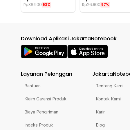
PCS
MAG1
Rp
36.900
Rp
26.900
53%
57%
Download Aplikasi JakartaNotebook
Layanan Pelanggan
JakartaNoteb
Bantuan
Tentang Kami
Klaim Garansi Produk
Kontak Kami
Biaya Pengiriman
Karir
Indeks Produk
Blog