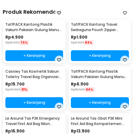
Produk Rekomendasi
TaffPACK Kantong Plastik
TaffPACK Kantong Travel
Vakum Pakaian Gulung Manual
Serbaguna Pouch Zipper
40x60cm 1 PCS - TR028
Organizer 1 PCS - CC-003
Rp
4.500
Rp
1.600
Rp
16.900
74%
Rp
9.900
84%
+ Keranjang
+ Keranjang
Cassiey Tas Kosmetik Sabun
TaffPACK Kantong Plastik
Toiletry Travel Bag Organizer
Vakum Pakaian Gulung Manual
21x17x8cm - VER.2
1 PCS 39.5x60cm - VB-70
Rp
19.700
Rp
6.900
Rp
39.900
51%
Rp
18.900
64%
+ Keranjang
+ Keranjang
Le Around Tas P3K Emergency
Le Around Tas Obat P3K Mini
Travel First Aid Bag Nilon
First Aid Bag Kompartemen
23.7x13x7.5cm - LG129
Travel - A3079
Rp
16.900
Rp
13.900