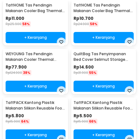
TaffHOME Tas Pendingin
TaffHOME Tas Pendingin
Makanan Cooler Bag Thermal
Makanan Cooler Bag Thermal
Insulated Bag 28x14x17cm -
Insulated Bag 21x14x17cm -
Rp
11.000
Rp
10.700
H24
H24
Rp
25.900
58%
Rp
24.900
58%
+ Keranjang
+ Keranjang
WEYOUNG Tas Pendingin
QuiltBag Tas Penyimpanan
Makanan Cooler Thermal
Bed Cover Selimut Storage
Insulated Bag 18L - M40
Bag Organizer 1 PCS - MT6
Rp
77.900
Rp
14.600
Rp
124.900
38%
Rp
31.900
55%
+ Keranjang
+ Keranjang
TaffPACK Kantong Plastik
TaffPACK Kantong Plastik
Makanan Silikon Reusable Food
Makanan Silikon Reusable Food
Bag Ziplock Size L - PK-15
Bag Ziplock Size M - PK-15
Rp
5.800
Rp
5.500
Rp
15.900
64%
Rp
15.900
66%
+ Keranjang
+ Keranjang