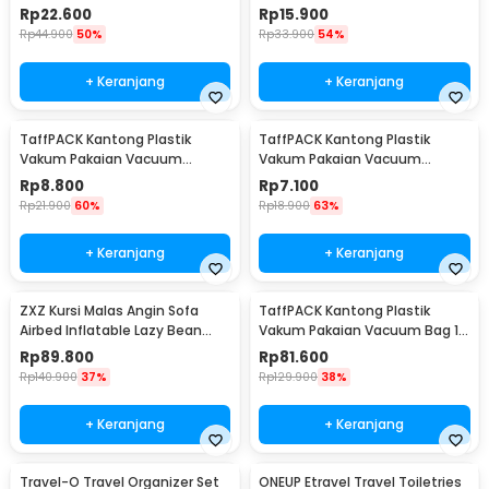
Compression Bag 1 PCS L -
Compression Bag 1 PCS
Rp
22.600
Rp
15.900
SN024
80x110cm - YK-1000
Rp
44.900
50%
Rp
33.900
54%
+ Keranjang
+ Keranjang
TaffPACK Kantong Plastik
TaffPACK Kantong Plastik
Vakum Pakaian Vacuum
Vakum Pakaian Vacuum
Compression Bag 1 PCS
Compression Bag 1 PCS
Rp
8.800
Rp
7.100
60x80cm - YK-1000
50x70cm - YK-1000
Rp
21.900
60%
Rp
18.900
63%
+ Keranjang
+ Keranjang
ZXZ Kursi Malas Angin Sofa
TaffPACK Kantong Plastik
Airbed Inflatable Lazy Bean
Vakum Pakaian Vacuum Bag 10
Bag 230x70cm - LZ081
PCS Hand Pump - SN09109
Rp
89.800
Rp
81.600
Rp
140.900
37%
Rp
129.900
38%
+ Keranjang
+ Keranjang
Travel-O Travel Organizer Set
ONEUP Etravel Travel Toiletries