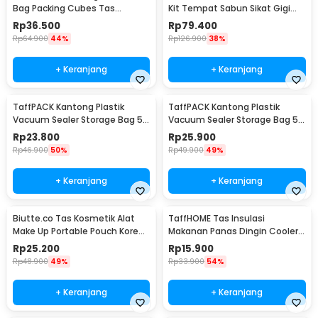
Bag Packing Cubes Tas
Kit Tempat Sabun Sikat Gigi
Laundry 6 PCS - BIB-650
Handuk - YW46
Rp
36.500
Rp
79.400
Rp
64.900
44%
Rp
126.900
38%
+ Keranjang
+ Keranjang
TaffPACK Kantong Plastik
TaffPACK Kantong Plastik
Vacuum Sealer Storage Bag 5
Vacuum Sealer Storage Bag 5
PCS 35x50cm - ZKD002
PCS 50x70cm - ZKD002
Rp
23.800
Rp
25.900
Rp
46.900
50%
Rp
49.900
49%
+ Keranjang
+ Keranjang
Biutte.co Tas Kosmetik Alat
TaffHOME Tas Insulasi
Make Up Portable Pouch Korean
Makanan Panas Dingin Cooler
Style - B4108
Thermal Bag 6 Inch - H07
Rp
25.200
Rp
15.900
Rp
48.900
49%
Rp
33.900
54%
+ Keranjang
+ Keranjang