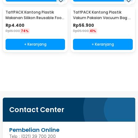
TaffPACK Kantong Plastik
TaffPACK Kantong Plastik
Makanan Silikon Reusable Food
Vakum Pakaian Vacuum Bag 8
Bag Ziplock Size S - PK-15
PCS with Hand Pump - SN1000
Rp
4.400
Rp
56.900
Rp
16.900
74%
Rp
95.900
41%
+ Keranjang
+ Keranjang
Beli Sekarang
Contact Center
Pembelian Online
Telp : (021) 39 700 200