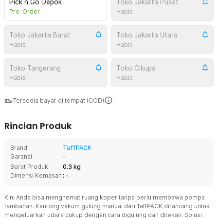
Pick n Go Depok
Toko Jakarta Pusat
Pre-Order
Habis
Toko Jakarta Barat
Toko Jakarta Utara
Habis
Habis
Toko Tangerang
Toko Cikupa
Habis
Habis
Tersedia bayar di tempat (COD)
Rincian Produk
Brand
TaffPACK
Garansi
-
Berat Produk
0.3 kg
Dimensi Kemasan
: -
Kini Anda bisa menghemat ruang koper tanpa perlu membawa pompa
tambahan. Kantong vakum gulung manual dari TaffPACK dirancang untuk
mengeluarkan udara cukup dengan cara digulung dan ditekan. Solusi