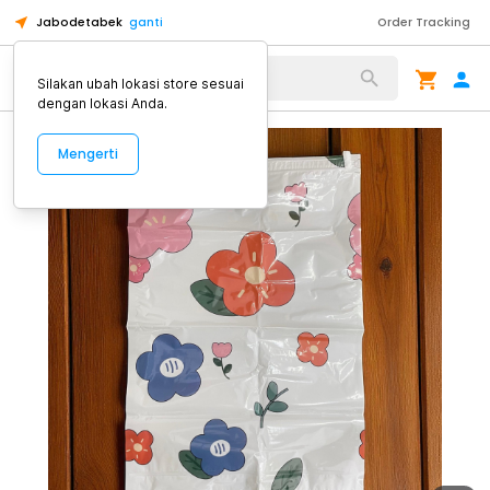
Jabodetabek
ganti
Order Tracking
Alat Kopi
Silakan ubah lokasi store sesuai
dengan lokasi Anda.
Mengerti