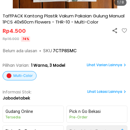
1 / 8
TaffPACK Kantong Plastik Vakum Pakaian Gulung Manual
1PCS 40x60cm Flowers - THR-10
-
Multi-Color
Rp
4.500
Rp
16.900
74
%
Belum ada ulasan
•
SKU
7CTP8SMC
Lihat Varian Lainnya
Pilihan Varian:
1
Warna,
3 Model
Multi-Color
Lihat
Lokasi Lainnya
Informasi Stok:
Jabodetabek
Gudang Online
Pick n Go Bekasi
Tersedia
Pre-Order