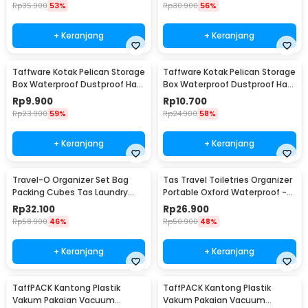
Rp
35.900
53%
Rp
30.900
56%
+ Keranjang
+ Keranjang
Taffware Kotak Pelican Storage
Taffware Kotak Pelican Storage
Box Waterproof Dustproof Hard
Box Waterproof Dustproof Hard
Case ABS S - G10/J020
Case ABS L - G10/J020
Rp
9.900
Rp
10.700
Rp
23.900
59%
Rp
24.900
58%
+ Keranjang
+ Keranjang
Travel-O Organizer Set Bag
Tas Travel Toiletries Organizer
Packing Cubes Tas Laundry
Portable Oxford Waterproof -
Multi Size 6 PCS - BIB-610
F119
Rp
32.100
Rp
26.900
Rp
58.900
46%
Rp
50.900
48%
+ Keranjang
+ Keranjang
TaffPACK Kantong Plastik
TaffPACK Kantong Plastik
Vakum Pakaian Vacuum
Vakum Pakaian Vacuum