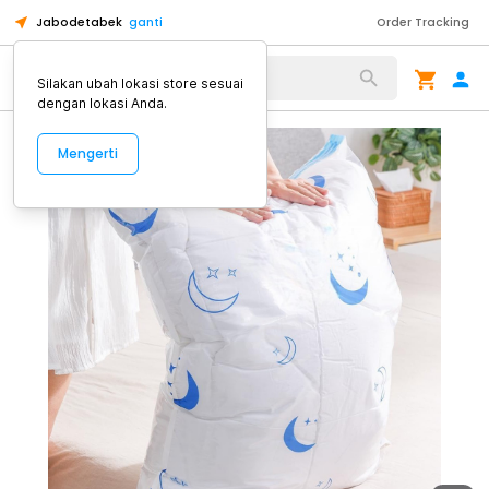
Jabodetabek
ganti
Order Tracking
Alat Kopi
Silakan ubah lokasi store sesuai
dengan lokasi Anda.
Mengerti