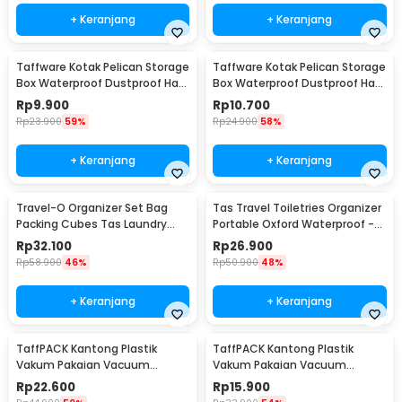
+ Keranjang
+ Keranjang
Taffware Kotak Pelican Storage
Taffware Kotak Pelican Storage
Box Waterproof Dustproof Hard
Box Waterproof Dustproof Hard
Case ABS S - G10/J020
Case ABS L - G10/J020
Rp
9.900
Rp
10.700
Rp
23.900
59%
Rp
24.900
58%
+ Keranjang
+ Keranjang
Travel-O Organizer Set Bag
Tas Travel Toiletries Organizer
Packing Cubes Tas Laundry
Portable Oxford Waterproof -
Multi Size 6 PCS - BIB-610
F119
Rp
32.100
Rp
26.900
Rp
58.900
46%
Rp
50.900
48%
+ Keranjang
+ Keranjang
TaffPACK Kantong Plastik
TaffPACK Kantong Plastik
Vakum Pakaian Vacuum
Vakum Pakaian Vacuum
Compression Bag 1 PCS L -
Compression Bag 1 PCS
Rp
22.600
Rp
15.900
SN024
80x110cm - YK-1000