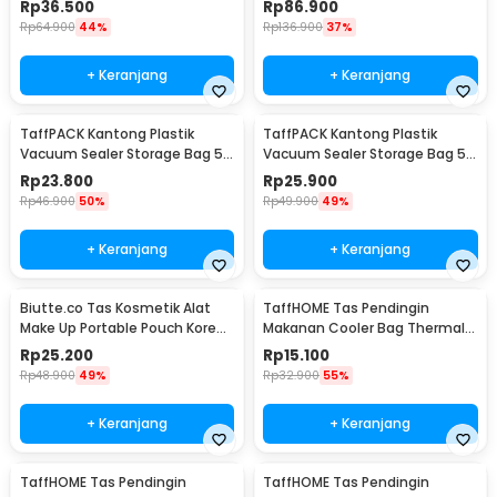
Rp
36.500
Rp
86.900
Rp
64.900
44%
Rp
136.900
37%
+ Keranjang
+ Keranjang
TaffPACK Kantong Plastik
TaffPACK Kantong Plastik
Vacuum Sealer Storage Bag 5
Vacuum Sealer Storage Bag 5
PCS 35x50cm - ZKD002
PCS 50x70cm - ZKD002
Rp
23.800
Rp
25.900
Rp
46.900
50%
Rp
49.900
49%
+ Keranjang
+ Keranjang
Biutte.co Tas Kosmetik Alat
TaffHOME Tas Pendingin
Make Up Portable Pouch Korean
Makanan Cooler Bag Thermal
Style - B4108
Insulated Bag 6 Inch - H07
Rp
25.200
Rp
15.100
Rp
48.900
49%
Rp
32.900
55%
+ Keranjang
+ Keranjang
TaffHOME Tas Pendingin
TaffHOME Tas Pendingin