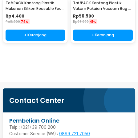
TaffPACK Kantong Plastik
TaffPACK Kantong Plastik
Makanan Silikon Reusable Food
Vakum Pakaian Vacuum Bag 8
Bag Ziplock Size S - PK-15
PCS with Hand Pump - SN1000
Rp
4.400
Rp
56.900
Rp
16.900
74%
Rp
95.900
41%
+ Keranjang
+ Keranjang
Beli Sekarang
Contact Center
Pembelian Online
Telp : (021) 39 700 200
Customer Service (WA) :
0899 721 7050