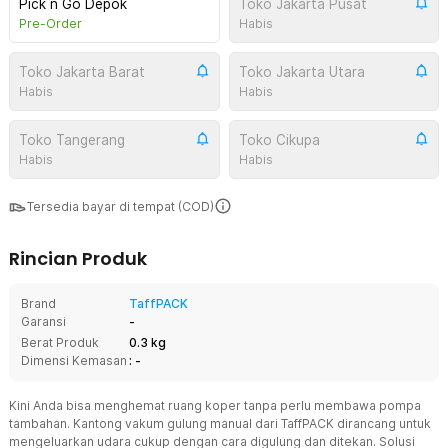
Pick n Go Depok
Toko Jakarta Pusat
Pre-Order
Habis
Toko Jakarta Barat
Toko Jakarta Utara
Habis
Habis
Toko Tangerang
Toko Cikupa
Habis
Habis
Tersedia bayar di tempat (COD)
Rincian Produk
Brand
TaffPACK
Garansi
-
Berat Produk
0.3 kg
Dimensi Kemasan
: -
Kini Anda bisa menghemat ruang koper tanpa perlu membawa pompa
tambahan. Kantong vakum gulung manual dari TaffPACK dirancang untuk
mengeluarkan udara cukup dengan cara digulung dan ditekan. Solusi