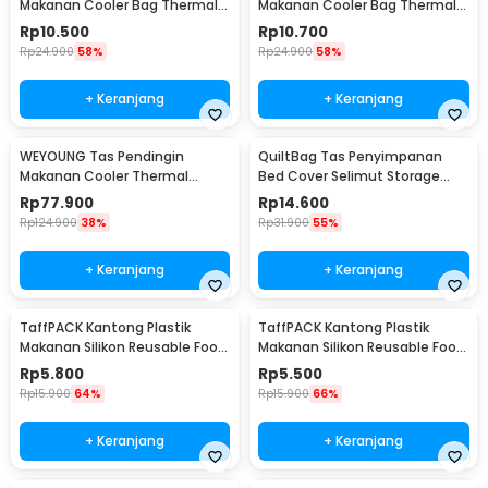
Makanan Cooler Bag Thermal
Makanan Cooler Bag Thermal
Insulated Bag 28x14x17cm -
Insulated Bag 21x14x17cm -
Rp
10.500
Rp
10.700
H24
H24
Rp
24.900
58%
Rp
24.900
58%
+ Keranjang
+ Keranjang
WEYOUNG Tas Pendingin
QuiltBag Tas Penyimpanan
Makanan Cooler Thermal
Bed Cover Selimut Storage
Insulated Bag 18L - M40
Bag Organizer 1 PCS - MT6
Rp
77.900
Rp
14.600
Rp
124.900
38%
Rp
31.900
55%
+ Keranjang
+ Keranjang
TaffPACK Kantong Plastik
TaffPACK Kantong Plastik
Makanan Silikon Reusable Food
Makanan Silikon Reusable Food
Bag Ziplock Size L - PK-15
Bag Ziplock Size M - PK-15
Rp
5.800
Rp
5.500
Rp
15.900
64%
Rp
15.900
66%
+ Keranjang
+ Keranjang