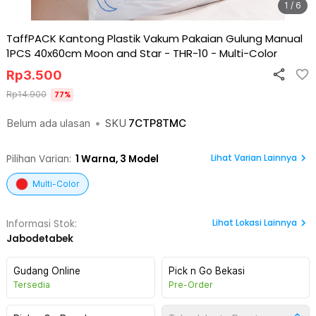
1 / 6
TaffPACK Kantong Plastik Vakum Pakaian Gulung Manual
1PCS 40x60cm Moon and Star - THR-10
-
Multi-Color
Rp
3.500
Rp
14.900
77
%
Belum ada ulasan
•
SKU
7CTP8TMC
Lihat Varian Lainnya
Pilihan Varian:
1
Warna,
3 Model
Multi-Color
Lihat
Lokasi Lainnya
Informasi Stok:
Jabodetabek
Gudang Online
Pick n Go Bekasi
Tersedia
Pre-Order