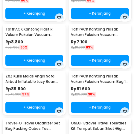
Rp
44.900
50%
Rp
33.900
54%
+ Keranjang
+ Keranjang
TaffPACK Kantong Plastik
TaffPACK Kantong Plastik
Vakum Pakaian Vacuum
Vakum Pakaian Vacuum
Compression Bag 1 PCS
Compression Bag 1 PCS
Rp
8.800
Rp
7.100
60x80cm - YK-1000
50x70cm - YK-1000
Rp
21.900
60%
Rp
18.900
63%
+ Keranjang
+ Keranjang
ZXZ Kursi Malas Angin Sofa
TaffPACK Kantong Plastik
Airbed Inflatable Lazy Bean
Vakum Pakaian Vacuum Bag 10
Bag 230x70cm - LZ081
PCS Hand Pump - SN09109
Rp
89.800
Rp
81.600
Rp
140.900
37%
Rp
129.900
38%
+ Keranjang
+ Keranjang
Travel-O Travel Organizer Set
ONEUP Etravel Travel Toiletries
Bag Packing Cubes Tas
Kit Tempat Sabun Sikat Gigi
Laundry 6 PCS - BIB-650
Handuk - YW46