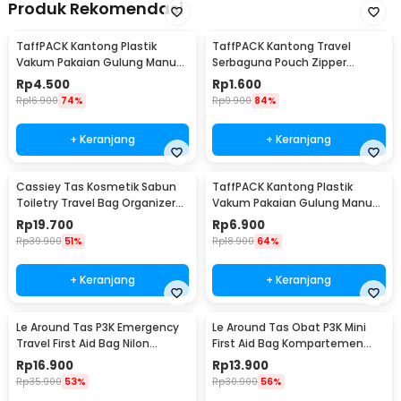
Produk Rekomendasi
TaffPACK Kantong Plastik
TaffPACK Kantong Travel
Vakum Pakaian Gulung Manual
Serbaguna Pouch Zipper
40x60cm 1 PCS - TR028
Organizer 1 PCS - CC-003
Rp
4.500
Rp
1.600
Rp
16.900
74%
Rp
9.900
84%
+ Keranjang
+ Keranjang
Cassiey Tas Kosmetik Sabun
TaffPACK Kantong Plastik
Toiletry Travel Bag Organizer
Vakum Pakaian Gulung Manual
21x17x8cm - VER.2
1 PCS 39.5x60cm - VB-70
Rp
19.700
Rp
6.900
Rp
39.900
51%
Rp
18.900
64%
+ Keranjang
+ Keranjang
Le Around Tas P3K Emergency
Le Around Tas Obat P3K Mini
Travel First Aid Bag Nilon
First Aid Bag Kompartemen
23.7x13x7.5cm - LG129
Travel - A3079
Rp
16.900
Rp
13.900
Rp
35.900
53%
Rp
30.900
56%