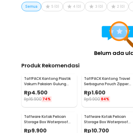
selimut, atau bahkan bed cover. Agar lebih efektif, pil
Semua
5
(
0
)
4
(
0
)
3
(
0
)
2
(
0
)
kebutuhan Anda. Penyimpanan pun jadi lebih ringkas de
Kelengkapan Produk
Rincian yang Anda dapatkan untuk pembelian produk ini
1 x TaffPACK Kantong Plastik Vakum Pakaian Multif
1 x Clip
Belum ada ul
Produk Rekomendasi
TaffPACK Kantong Plastik
TaffPACK Kantong Travel
Vakum Pakaian Gulung
Serbaguna Pouch Zipper
Manual 40x60cm 1 PCS -
Organizer 1 PCS - CC-003
Rp
4.500
Rp
1.600
TR028
Rp
16.900
Rp
9.900
74%
84%
Taffware Kotak Pelican
Taffware Kotak Pelican
Storage Box Waterproof
Storage Box Waterproof
Dustproof Hard Case ABS S
Dustproof Hard Case ABS L
Rp
9.900
Rp
10.700
- G10/J020
- G10/J020