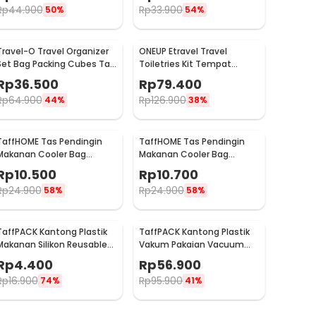
Rp
44.900
Rp
33.900
50%
54%
Travel-O Travel Organizer
ONEUP Etravel Travel
Set Bag Packing Cubes Tas
Toiletries Kit Tempat
Laundry 6 PCS - BIB-650
Sabun Sikat Gigi Handuk -
Rp
36.500
Rp
79.400
YW46
Rp
64.900
Rp
126.900
44%
38%
TaffHOME Tas Pendingin
TaffHOME Tas Pendingin
Makanan Cooler Bag
Makanan Cooler Bag
Thermal Insulated Bag
Thermal Insulated Bag
Rp
10.500
Rp
10.700
28x14x17cm - H24
21x14x17cm - H24
Rp
24.900
Rp
24.900
58%
58%
TaffPACK Kantong Plastik
TaffPACK Kantong Plastik
Makanan Silikon Reusable
Vakum Pakaian Vacuum
Food Bag Ziplock Size S -
Bag 8 PCS with Hand Pump
Rp
4.400
Rp
56.900
PK-15
- SN1000
Rp
16.900
Rp
95.900
74%
41%