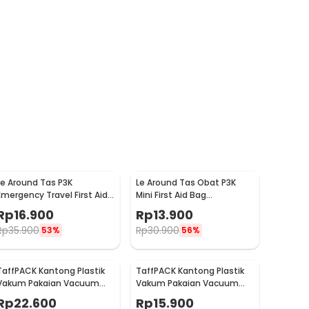
Le Around Tas P3K
Le Around Tas Obat P3K
Emergency Travel First Aid
Mini First Aid Bag
Bag Nilon 23.7x13x7.5cm -
Kompartemen Travel -
Rp
16.900
Rp
13.900
LG129
A3079
Rp
35.900
Rp
30.900
53%
56%
TaffPACK Kantong Plastik
TaffPACK Kantong Plastik
Vakum Pakaian Vacuum
Vakum Pakaian Vacuum
Compression Bag 1 PCS L -
Compression Bag 1 PCS
Rp
22.600
Rp
15.900
SN024
80x110cm - YK-1000