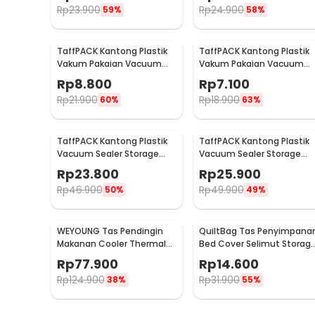
Rp
23.900
Rp
24.900
59%
58%
TaffPACK Kantong Plastik
TaffPACK Kantong Plastik
Vakum Pakaian Vacuum
Vakum Pakaian Vacuum
Compression Bag 1 PCS
Compression Bag 1 PCS
Rp
8.800
Rp
7.100
60x80cm - YK-1000
50x70cm - YK-1000
Rp
21.900
Rp
18.900
60%
63%
TaffPACK Kantong Plastik
TaffPACK Kantong Plastik
Vacuum Sealer Storage
Vacuum Sealer Storage
Bag 5 PCS 35x50cm -
Bag 5 PCS 50x70cm -
Rp
23.800
Rp
25.900
ZKD002
ZKD002
Rp
46.900
Rp
49.900
50%
49%
WEYOUNG Tas Pendingin
QuiltBag Tas Penyimpana
Makanan Cooler Thermal
Bed Cover Selimut Storag
Insulated Bag 18L - M40
Bag Organizer 1 PCS - MT6
Rp
77.900
Rp
14.600
Rp
124.900
Rp
31.900
38%
55%