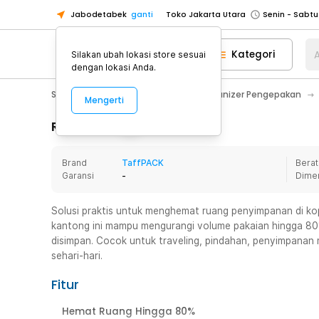
Jabodetabek
ganti
Toko Jakarta Utara
Toko Tangerang
Kategori
A
Silakan ubah lokasi store sesuai
Toko Cikupa
dengan lokasi Anda.
Pick n Go Jakarta Barat
Senin - J
Sport & Outdoor
Traveling
Organizer Pengepakan
Mengerti
Pick n Go Bekasi
Senin - Jumat (08
Pick n Go Depok
Senin - Jumat (08
Rincian Produk
Toko Jakarta Pusat
Senin - Sabtu
Brand
TaffPACK
Berat
Toko Jakarta Barat
Senin - Sabtu
Garansi
-
Dime
Toko Jakarta Utara
Toko Tangerang
Solusi praktis untuk menghemat ruang penyimpanan di ko
kantong ini mampu mengurangi volume pakaian hingga 80%
Toko Cikupa
disimpan. Cocok untuk traveling, pindahan, penyimpanan
Pick n Go Jakarta Barat
Senin - J
sehari-hari.
Pick n Go Bekasi
Senin - Jumat (08
Fitur
Pick n Go Depok
Senin - Jumat (08
Hemat Ruang Hingga 80%