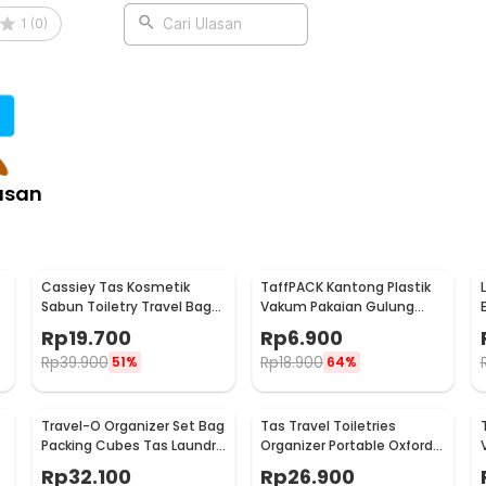
ih ukuran kantong yang sesuai dengan
1
(
0
)
Cari Ulasan
ngan ukuran yang pas.
:
ungsi Vacuum Bag - TF-100
asan
Cassiey Tas Kosmetik
TaffPACK Kantong Plastik
Sabun Toiletry Travel Bag
Vakum Pakaian Gulung
Organizer 21x17x8cm - VER.2
Manual 1 PCS 39.5x60cm -
Rp
19.700
Rp
6.900
VB-70
Rp
39.900
Rp
18.900
51%
64%
Travel-O Organizer Set Bag
Tas Travel Toiletries
Packing Cubes Tas Laundry
Organizer Portable Oxford
Multi Size 6 PCS - BIB-610
Waterproof - F119
Rp
32.100
Rp
26.900