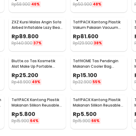
Rp
58.900
Rp
50.900
46%
48%
ZXZ Kursi Malas Angin Sofa
TaffPACK Kantong Plastik
Airbed Inflatable Lazy Bean
Vakum Pakaian Vacuum
Bag 230x70cm - LZ081
Bag 10 PCS Hand Pump -
Rp
89.800
Rp
81.600
SN09109
Rp
140.900
Rp
129.900
37%
38%
Biutte.co Tas Kosmetik
TaffHOME Tas Pendingin
Alat Make Up Portable
Makanan Cooler Bag
Pouch Korean Style - B4108
Thermal Insulated Bag 6
Rp
25.200
Rp
15.100
Inch - H07
Rp
48.900
Rp
32.900
49%
55%
n
TaffPACK Kantong Plastik
TaffPACK Kantong Plastik
e
Makanan Silikon Reusable
Makanan Silikon Reusable
Food Bag Ziplock Size L -
Food Bag Ziplock Size M -
Rp
5.800
Rp
5.500
PK-15
PK-15
Rp
15.900
Rp
15.900
64%
66%