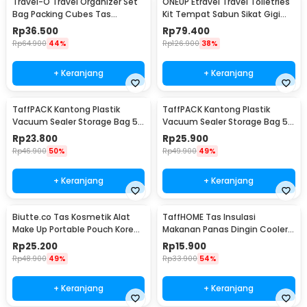
Travel-O Travel Organizer Set
ONEUP Etravel Travel Toiletries
Bag Packing Cubes Tas
Kit Tempat Sabun Sikat Gigi
Laundry 6 PCS - BIB-650
Handuk - YW46
Rp
36.500
Rp
79.400
Rp
64.900
44%
Rp
126.900
38%
+ Keranjang
+ Keranjang
TaffPACK Kantong Plastik
TaffPACK Kantong Plastik
Vacuum Sealer Storage Bag 5
Vacuum Sealer Storage Bag 5
PCS 35x50cm - ZKD002
PCS 50x70cm - ZKD002
Rp
23.800
Rp
25.900
Rp
46.900
50%
Rp
49.900
49%
+ Keranjang
+ Keranjang
Biutte.co Tas Kosmetik Alat
TaffHOME Tas Insulasi
Make Up Portable Pouch Korean
Makanan Panas Dingin Cooler
Style - B4108
Thermal Bag 6 Inch - H07
Rp
25.200
Rp
15.900
Rp
48.900
49%
Rp
33.900
54%
+ Keranjang
+ Keranjang