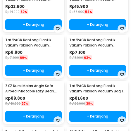
Compression Bag 1 PCS L -
Compression Bag 1 PCS
Rp
22.600
Rp
15.900
SN024
80x110cm - YK-1000
Rp
44.900
50%
Rp
33.900
54%
+ Keranjang
+ Keranjang
TaffPACK Kantong Plastik
TaffPACK Kantong Plastik
Vakum Pakaian Vacuum
Vakum Pakaian Vacuum
Compression Bag 1 PCS
Compression Bag 1 PCS
Rp
8.800
Rp
7.100
60x80cm - YK-1000
50x70cm - YK-1000
Rp
21.900
60%
Rp
18.900
63%
+ Keranjang
+ Keranjang
ZXZ Kursi Malas Angin Sofa
TaffPACK Kantong Plastik
Airbed Inflatable Lazy Bean
Vakum Pakaian Vacuum Bag 10
Bag 230x70cm - LZ081
PCS Hand Pump - SN09109
Rp
89.800
Rp
81.600
Rp
140.900
37%
Rp
129.900
38%
+ Keranjang
+ Keranjang