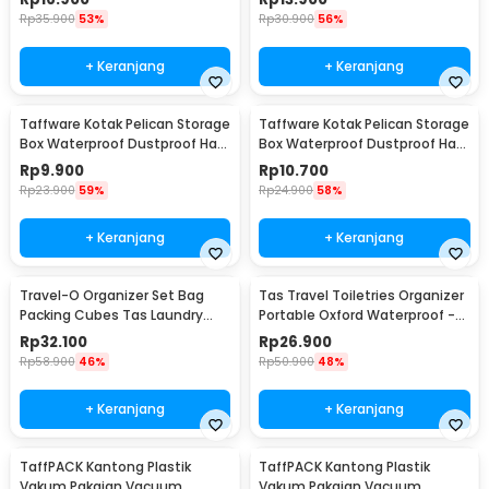
Rp
35.900
53%
Rp
30.900
56%
+ Keranjang
+ Keranjang
Taffware Kotak Pelican Storage
Taffware Kotak Pelican Storage
Box Waterproof Dustproof Hard
Box Waterproof Dustproof Hard
Case ABS S - G10/J020
Case ABS L - G10/J020
Rp
9.900
Rp
10.700
Rp
23.900
59%
Rp
24.900
58%
+ Keranjang
+ Keranjang
Travel-O Organizer Set Bag
Tas Travel Toiletries Organizer
Packing Cubes Tas Laundry
Portable Oxford Waterproof -
Multi Size 6 PCS - BIB-610
F119
Rp
32.100
Rp
26.900
Rp
58.900
46%
Rp
50.900
48%
+ Keranjang
+ Keranjang
TaffPACK Kantong Plastik
TaffPACK Kantong Plastik
Vakum Pakaian Vacuum
Vakum Pakaian Vacuum