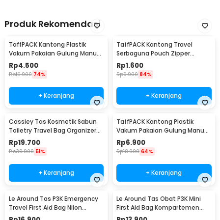
Produk Rekomendasi
TaffPACK Kantong Plastik
TaffPACK Kantong Travel
Vakum Pakaian Gulung Manual
Serbaguna Pouch Zipper
40x60cm 1 PCS - TR028
Organizer 1 PCS - CC-003
Rp
4.500
Rp
1.600
Rp
16.900
74%
Rp
9.900
84%
+ Keranjang
+ Keranjang
Cassiey Tas Kosmetik Sabun
TaffPACK Kantong Plastik
Toiletry Travel Bag Organizer
Vakum Pakaian Gulung Manual
21x17x8cm - VER.2
1 PCS 39.5x60cm - VB-70
Rp
19.700
Rp
6.900
Rp
39.900
51%
Rp
18.900
64%
+ Keranjang
+ Keranjang
Le Around Tas P3K Emergency
Le Around Tas Obat P3K Mini
Travel First Aid Bag Nilon
First Aid Bag Kompartemen
23.7x13x7.5cm - LG129
Travel - A3079
Rp
16.900
Rp
13.900