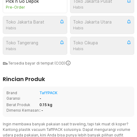
Pick n Go Depok
Toko Jakarta Pusat
Pre-Order
Habis
Toko Jakarta Barat
Toko Jakarta Utara
Habis
Habis
Toko Tangerang
Toko Cikupa
Habis
Habis
Tersedia bayar di tempat (COD)
Rincian Produk
Brand
TaffPACK
Garansi
-
Berat Produk
0.15 kg
Dimensi Kemasan
: -
Ingin membawa banyak pakaian saat traveling, tapi tak muat di koper?
Kantong plastik vacuum TaffPACK solusinya. Dapat mengurangi volume
udara pada pakaian, kini Anda bisa punya lebih banyak pilihan outfit