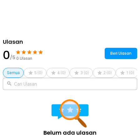
praktis, Anda tidak perlu lagi repot menggulung plastik secara
manual.
Kelengkapan Produk
Rincian yang Anda dapatkan untuk pembelian produk ini:
1 x TaffPACK Kantong Plastik Vakum Pakaian Multifungsi Vacuum
Ulasan
Bag - BX157
0
Beri Ulasan
/5
0
Ulasan
Semua
5
(
0
)
4
(
0
)
3
(
0
)
2
(
0
)
1
(
0
)
Cari Ulasan
Belum ada ulasan