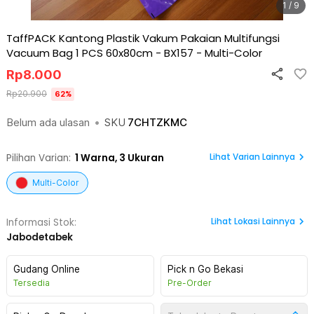
1 / 9
TaffPACK Kantong Plastik Vakum Pakaian Multifungsi
Vacuum Bag 1 PCS 60x80cm - BX157
-
Multi-Color
Rp
8.000
Rp
20.900
62
%
Belum ada ulasan
•
SKU
7CHTZKMC
Lihat Varian Lainnya
Pilihan Varian:
1
Warna,
3 Ukuran
Multi-Color
Lihat
Lokasi Lainnya
Informasi Stok:
Jabodetabek
Gudang Online
Pick n Go Bekasi
Tersedia
Pre-Order