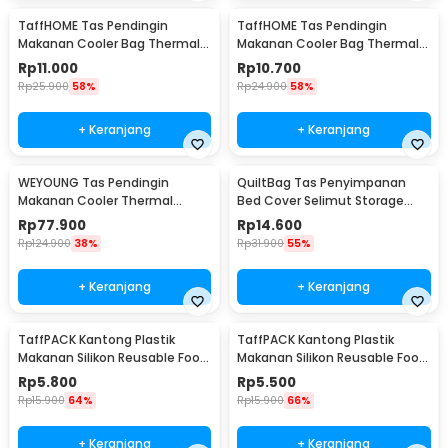
TaffHOME Tas Pendingin
TaffHOME Tas Pendingin
Makanan Cooler Bag Thermal
Makanan Cooler Bag Thermal
Insulated Bag 28x14x17cm -
Insulated Bag 21x14x17cm -
Rp
11.000
Rp
10.700
H24
H24
Rp
25.900
58%
Rp
24.900
58%
+ Keranjang
+ Keranjang
WEYOUNG Tas Pendingin
QuiltBag Tas Penyimpanan
Makanan Cooler Thermal
Bed Cover Selimut Storage
Insulated Bag 18L - M40
Bag Organizer 1 PCS - MT6
Rp
77.900
Rp
14.600
Rp
124.900
38%
Rp
31.900
55%
+ Keranjang
+ Keranjang
TaffPACK Kantong Plastik
TaffPACK Kantong Plastik
Makanan Silikon Reusable Food
Makanan Silikon Reusable Food
Bag Ziplock Size L - PK-15
Bag Ziplock Size M - PK-15
Rp
5.800
Rp
5.500
Rp
15.900
64%
Rp
15.900
66%
+ Keranjang
+ Keranjang