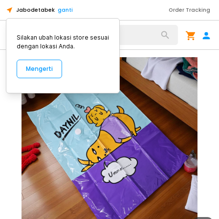
Jabodetabek
ganti
Order Tracking
Alat Kopi
Silakan ubah lokasi store sesuai
dengan lokasi Anda.
Mengerti