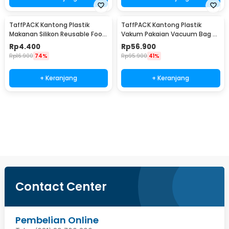
TaffPACK Kantong Plastik
TaffPACK Kantong Plastik
Makanan Silikon Reusable Food
Vakum Pakaian Vacuum Bag 8
Bag Ziplock Size S - PK-15
PCS with Hand Pump - SN1000
Rp
4.400
Rp
56.900
Rp
16.900
74%
Rp
95.900
41%
+ Keranjang
+ Keranjang
Beli Sekarang
Contact Center
Pembelian Online