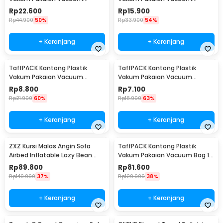
Compression Bag 1 PCS L -
Compression Bag 1 PCS
Rp
22.600
Rp
15.900
SN024
80x110cm - YK-1000
Rp
44.900
50%
Rp
33.900
54%
+ Keranjang
+ Keranjang
TaffPACK Kantong Plastik
TaffPACK Kantong Plastik
Vakum Pakaian Vacuum
Vakum Pakaian Vacuum
Compression Bag 1 PCS
Compression Bag 1 PCS
Rp
8.800
Rp
7.100
60x80cm - YK-1000
50x70cm - YK-1000
Rp
21.900
60%
Rp
18.900
63%
+ Keranjang
+ Keranjang
ZXZ Kursi Malas Angin Sofa
TaffPACK Kantong Plastik
Airbed Inflatable Lazy Bean
Vakum Pakaian Vacuum Bag 10
Bag 230x70cm - LZ081
PCS Hand Pump - SN09109
Rp
89.800
Rp
81.600
Rp
140.900
37%
Rp
129.900
38%
+ Keranjang
+ Keranjang