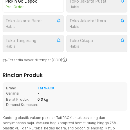
Pick n Go Depok
Toko Jakarta Pusat
Pre-Order
Habis
Toko Jakarta Barat
Toko Jakarta Utara
Habis
Habis
Toko Tangerang
Toko Cikupa
Habis
Habis
Tersedia bayar di tempat (COD)
Rincian Produk
Brand
TaffPACK
Garansi
-
Berat Produk
0.3 kg
Dimensi Kemasan
: -
Kantong plastik vakum pakaian TaffPACK untuk traveling dan
penyimpanan baju. Vacuum bag kompresi hemat ruang hingga 75%,
plastik PET dan PE tebal kedap udara, anti bocor, dilengkapi katup