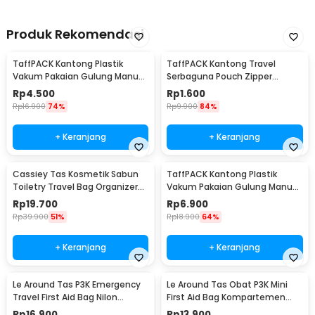
Produk Rekomendasi
TaffPACK Kantong Plastik
TaffPACK Kantong Travel
Vakum Pakaian Gulung Manual
Serbaguna Pouch Zipper
40x60cm 1 PCS - TR028
Organizer 1 PCS - CC-003
Rp
4.500
Rp
1.600
Rp
16.900
74%
Rp
9.900
84%
+ Keranjang
+ Keranjang
Cassiey Tas Kosmetik Sabun
TaffPACK Kantong Plastik
Toiletry Travel Bag Organizer
Vakum Pakaian Gulung Manual
21x17x8cm - VER.2
1 PCS 39.5x60cm - VB-70
Rp
19.700
Rp
6.900
Rp
39.900
51%
Rp
18.900
64%
+ Keranjang
+ Keranjang
Le Around Tas P3K Emergency
Le Around Tas Obat P3K Mini
Travel First Aid Bag Nilon
First Aid Bag Kompartemen
23.7x13x7.5cm - LG129
Travel - A3079
Rp
16.900
Rp
13.900