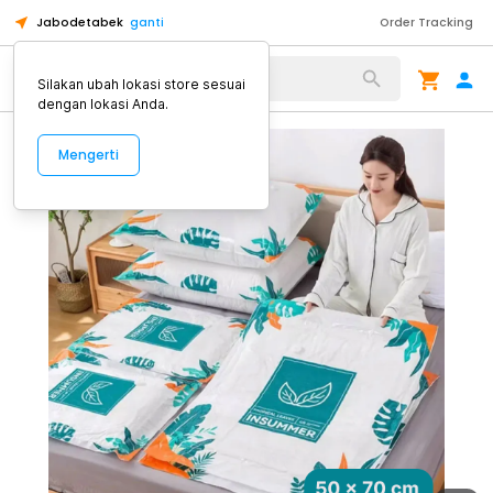
Jabodetabek
ganti
Order Tracking
Alat Kopi
Silakan ubah lokasi store sesuai
dengan lokasi Anda.
Mengerti