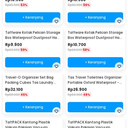
Rp
35.900
53%
Rp
30.900
56%
+ Keranjang
+ Keranjang
Taffware Kotak Pelican Storage
Taffware Kotak Pelican Storage
Box Waterproof Dustproof Hard
Box Waterproof Dustproof Hard
Case ABS S - G10/J020
Case ABS L - G10/J020
Rp
9.900
Rp
10.700
Rp
23.900
59%
Rp
24.900
58%
+ Keranjang
+ Keranjang
Travel-O Organizer Set Bag
Tas Travel Toiletries Organizer
Packing Cubes Tas Laundry
Portable Oxford Waterproof -
Multi Size 6 PCS - BIB-610
F119
Rp
32.100
Rp
26.900
Rp
58.900
46%
Rp
50.900
48%
+ Keranjang
+ Keranjang
TaffPACK Kantong Plastik
TaffPACK Kantong Plastik
Vakum Pakaian Vacuum
Vakum Pakaian Vacuum