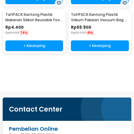
TaffPACK Kantong Plastik
TaffPACK Kantong Plastik
Makanan Silikon Reusable Food
Vakum Pakaian Vacuum Bag 8
Bag Ziplock Size S - PK-15
PCS with Hand Pump - SN1000
Rp
4.400
Rp
56.900
Rp
16.900
74%
Rp
95.900
41%
+ Keranjang
+ Keranjang
Beli Sekarang
Contact Center
Pembelian Online