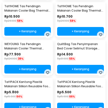
TaffHOME Tas Pendingin
TaffHOME Tas Pendingin
Makanan Cooler Bag Thermal
Makanan Cooler Bag Thermal
Insulated Bag 28x14x17cm -
Insulated Bag 21x14x17cm -
Rp
10.500
Rp
10.700
H24
H24
Rp
24.900
58%
Rp
24.900
58%
+ Keranjang
+ Keranjang
WEYOUNG Tas Pendingin
QuiltBag Tas Penyimpanan
Makanan Cooler Thermal
Bed Cover Selimut Storage
Insulated Bag 18L - M40
Bag Organizer 1 PCS - MT6
Rp
77.900
Rp
14.600
Rp
124.900
38%
Rp
31.900
55%
+ Keranjang
+ Keranjang
TaffPACK Kantong Plastik
TaffPACK Kantong Plastik
Makanan Silikon Reusable Food
Makanan Silikon Reusable Food
Bag Ziplock Size L - PK-15
Bag Ziplock Size M - PK-15
Rp
5.800
Rp
5.500
Rp
15.900
64%
Rp
15.900
66%
+ Keranjang
+ Keranjang