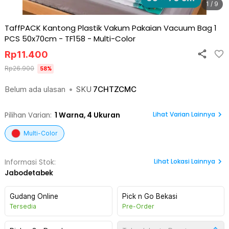
1 / 9
TaffPACK Kantong Plastik Vakum Pakaian Vacuum Bag 1
PCS 50x70cm - TF158
-
Multi-Color
Rp
11.400
Rp
26.900
58
%
Belum ada ulasan
•
SKU
7CHTZCMC
Lihat Varian Lainnya
Pilihan Varian:
1
Warna,
4 Ukuran
Multi-Color
Lihat
Lokasi Lainnya
Informasi Stok:
Jabodetabek
Gudang Online
Pick n Go Bekasi
Tersedia
Pre-Order