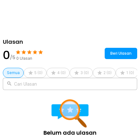
Rincian yang Anda dapatkan untuk pembelian produk ini:
1 x TaffPACK Kantong Plastik Vakum Pakaian Vacuum Bag 1 PCS -
TF158
1 x Klip
Ulasan
0
Beri Ulasan
/5
0
Ulasan
Semua
5
(
0
)
4
(
0
)
3
(
0
)
2
(
0
)
1
(
0
)
Cari Ulasan
Belum ada ulasan