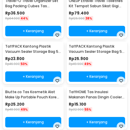
Travel-O Travel Organizer Set
ONEUP Etravel Travel Toiletries
Bag Packing Cubes Tas
Kit Tempat Sabun Sikat Gigi
Laundry 6 PCS - BIB-650
Handuk - YW46
Rp
36.500
Rp
79.400
Rp
64.900
44%
Rp
126.900
38%
+ Keranjang
+ Keranjang
TaffPACK Kantong Plastik
TaffPACK Kantong Plastik
Vacuum Sealer Storage Bag 5
Vacuum Sealer Storage Bag 5
PCS 35x50cm - ZKD002
PCS 50x70cm - ZKD002
Rp
23.800
Rp
25.900
Rp
46.900
50%
Rp
49.900
49%
+ Keranjang
+ Keranjang
Biutte.co Tas Kosmetik Alat
TaffHOME Tas Insulasi
Make Up Portable Pouch Korean
Makanan Panas Dingin Cooler
Style - B4108
Thermal Bag 6 Inch - H07
Rp
25.200
Rp
15.100
Rp
48.900
49%
Rp
32.900
55%
+ Keranjang
+ Keranjang