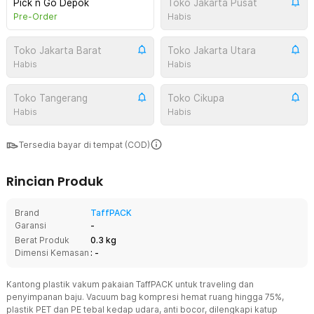
Pick n Go Depok
Toko Jakarta Pusat
Pre-Order
Habis
Toko Jakarta Barat
Toko Jakarta Utara
Habis
Habis
Toko Tangerang
Toko Cikupa
Habis
Habis
Tersedia bayar di tempat (COD)
Rincian Produk
Brand
TaffPACK
Garansi
-
Berat Produk
0.3 kg
Dimensi Kemasan
: -
Kantong plastik vakum pakaian TaffPACK untuk traveling dan
penyimpanan baju. Vacuum bag kompresi hemat ruang hingga 75%,
plastik PET dan PE tebal kedap udara, anti bocor, dilengkapi katup