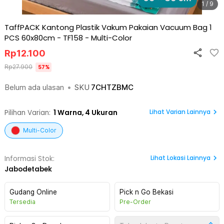
1 / 9
TaffPACK Kantong Plastik Vakum Pakaian Vacuum Bag 1
PCS 60x80cm - TF158
-
Multi-Color
Rp
12.100
Rp
27.900
57
%
Belum ada ulasan
•
SKU
7CHTZBMC
Lihat Varian Lainnya
Pilihan Varian:
1
Warna,
4 Ukuran
Multi-Color
Lihat
Lokasi Lainnya
Informasi Stok:
Jabodetabek
Gudang Online
Pick n Go Bekasi
Tersedia
Pre-Order