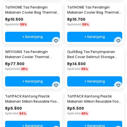
TaffHOME Tas Pendingin
TaffHOME Tas Pendingin
Makanan Cooler Bag Thermal
Makanan Cooler Bag Thermal
Insulated Bag 28x14x17cm -
Insulated Bag 21x14x17cm -
Rp
10.500
Rp
10.700
H24
H24
Rp
24.900
58%
Rp
24.900
58%
+ Keranjang
+ Keranjang
WEYOUNG Tas Pendingin
QuiltBag Tas Penyimpanan
Makanan Cooler Thermal
Bed Cover Selimut Storage
Insulated Bag 18L - M40
Bag Organizer 1 PCS - MT6
Rp
77.900
Rp
14.600
Rp
124.900
38%
Rp
31.900
55%
+ Keranjang
+ Keranjang
TaffPACK Kantong Plastik
TaffPACK Kantong Plastik
Makanan Silikon Reusable Food
Makanan Silikon Reusable Food
Bag Ziplock Size L - PK-15
Bag Ziplock Size M - PK-15
Rp
5.800
Rp
5.500
Rp
15.900
64%
Rp
15.900
66%
+ Keranjang
+ Keranjang