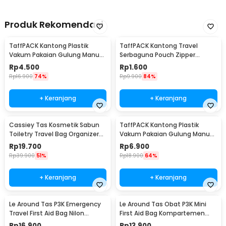
Produk Rekomendasi
TaffPACK Kantong Plastik
TaffPACK Kantong Travel
Vakum Pakaian Gulung Manual
Serbaguna Pouch Zipper
40x60cm 1 PCS - TR028
Organizer 1 PCS - CC-003
Rp
4.500
Rp
1.600
Rp
16.900
74%
Rp
9.900
84%
+ Keranjang
+ Keranjang
Cassiey Tas Kosmetik Sabun
TaffPACK Kantong Plastik
Toiletry Travel Bag Organizer
Vakum Pakaian Gulung Manual
21x17x8cm - VER.2
1 PCS 39.5x60cm - VB-70
Rp
19.700
Rp
6.900
Rp
39.900
51%
Rp
18.900
64%
+ Keranjang
+ Keranjang
Le Around Tas P3K Emergency
Le Around Tas Obat P3K Mini
Travel First Aid Bag Nilon
First Aid Bag Kompartemen
23.7x13x7.5cm - LG129
Travel - A3079
Rp
16.900
Rp
13.900