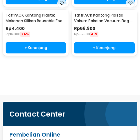
TaffPACK Kantong Plastik
TaffPACK Kantong Plastik
Makanan Silikon Reusable Food
Vakum Pakaian Vacuum Bag 8
Bag Ziplock Size S - PK-15
PCS with Hand Pump - SN1000
Rp
4.400
Rp
56.900
Rp
16.900
74%
Rp
95.900
41%
+ Keranjang
+ Keranjang
Beli Sekarang
Contact Center
Pembelian Online