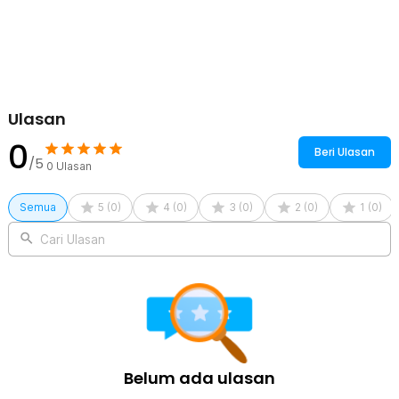
Rincian yang Anda dapatkan untuk pembelian produk ini:
1 x TaffPACK Kantong Plastik Vakum Pakaian Vacuum Bag 1 PCS -
TF158
1 x Klip
Ulasan
0
Beri Ulasan
/5
0
Ulasan
Semua
5
(
0
)
4
(
0
)
3
(
0
)
2
(
0
)
1
(
0
)
Cari Ulasan
Belum ada ulasan