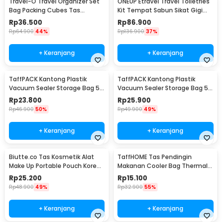
Travel-O Travel Organizer Set
ONEUP Etravel Travel Toiletries
Bag Packing Cubes Tas
Kit Tempat Sabun Sikat Gigi
Laundry 6 PCS - BIB-650
Handuk - YW46
Rp
36.500
Rp
86.900
Rp
64.900
44%
Rp
136.900
37%
+ Keranjang
+ Keranjang
TaffPACK Kantong Plastik
TaffPACK Kantong Plastik
Vacuum Sealer Storage Bag 5
Vacuum Sealer Storage Bag 5
PCS 35x50cm - ZKD002
PCS 50x70cm - ZKD002
Rp
23.800
Rp
25.900
Rp
46.900
50%
Rp
49.900
49%
+ Keranjang
+ Keranjang
Biutte.co Tas Kosmetik Alat
TaffHOME Tas Pendingin
Make Up Portable Pouch Korean
Makanan Cooler Bag Thermal
Style - B4108
Insulated Bag 6 Inch - H07
Rp
25.200
Rp
15.100
Rp
48.900
49%
Rp
32.900
55%
+ Keranjang
+ Keranjang