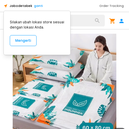
Jabodetabek
ganti
Order Tracking
Alat Kopi
Silakan ubah lokasi store sesuai
dengan lokasi Anda.
Mengerti