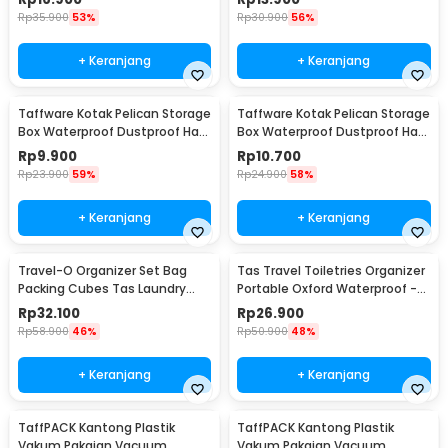
Rp
35.900
53%
Rp
30.900
56%
+ Keranjang
+ Keranjang
Taffware Kotak Pelican Storage
Taffware Kotak Pelican Storage
Box Waterproof Dustproof Hard
Box Waterproof Dustproof Hard
Case ABS S - G10/J020
Case ABS L - G10/J020
Rp
9.900
Rp
10.700
Rp
23.900
59%
Rp
24.900
58%
+ Keranjang
+ Keranjang
Travel-O Organizer Set Bag
Tas Travel Toiletries Organizer
Packing Cubes Tas Laundry
Portable Oxford Waterproof -
Multi Size 6 PCS - BIB-610
F119
Rp
32.100
Rp
26.900
Rp
58.900
46%
Rp
50.900
48%
+ Keranjang
+ Keranjang
TaffPACK Kantong Plastik
TaffPACK Kantong Plastik
Vakum Pakaian Vacuum
Vakum Pakaian Vacuum