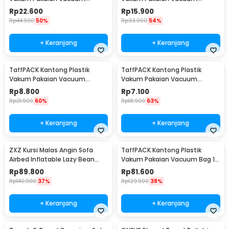
Compression Bag 1 PCS L -
Compression Bag 1 PCS
Rp
22.600
Rp
15.900
SN024
80x110cm - YK-1000
Rp
44.900
50%
Rp
33.900
54%
+ Keranjang
+ Keranjang
TaffPACK Kantong Plastik
TaffPACK Kantong Plastik
Vakum Pakaian Vacuum
Vakum Pakaian Vacuum
Compression Bag 1 PCS
Compression Bag 1 PCS
Rp
8.800
Rp
7.100
60x80cm - YK-1000
50x70cm - YK-1000
Rp
21.900
60%
Rp
18.900
63%
+ Keranjang
+ Keranjang
ZXZ Kursi Malas Angin Sofa
TaffPACK Kantong Plastik
Airbed Inflatable Lazy Bean
Vakum Pakaian Vacuum Bag 10
Bag 230x70cm - LZ081
PCS Hand Pump - SN09109
Rp
89.800
Rp
81.600
Rp
140.900
37%
Rp
129.900
38%
+ Keranjang
+ Keranjang