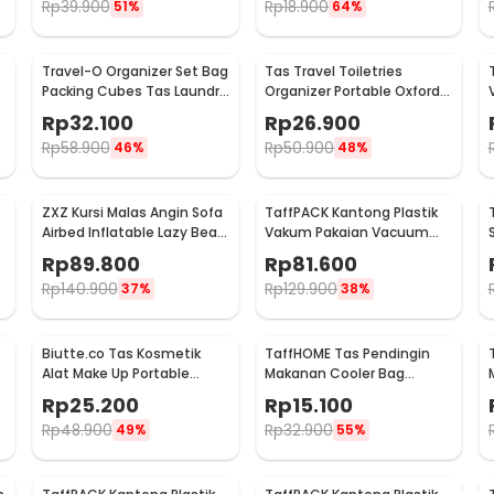
Rp
39.900
Rp
18.900
51%
64%
Travel-O Organizer Set Bag
Tas Travel Toiletries
Packing Cubes Tas Laundry
Organizer Portable Oxford
Multi Size 6 PCS - BIB-610
Waterproof - F119
Rp
32.100
Rp
26.900
Rp
58.900
Rp
50.900
46%
48%
ZXZ Kursi Malas Angin Sofa
TaffPACK Kantong Plastik
Airbed Inflatable Lazy Bean
Vakum Pakaian Vacuum
Bag 230x70cm - LZ081
Bag 10 PCS Hand Pump -
Rp
89.800
Rp
81.600
SN09109
Rp
140.900
Rp
129.900
37%
38%
Biutte.co Tas Kosmetik
TaffHOME Tas Pendingin
Alat Make Up Portable
Makanan Cooler Bag
Pouch Korean Style - B4108
Thermal Insulated Bag 6
Rp
25.200
Rp
15.100
Inch - H07
Rp
48.900
Rp
32.900
49%
55%