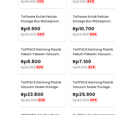
Rp
16.900
Rp
9.900
74%
84%
Taffware Kotak Pelican
Taffware Kotak Pelican
Storage Box Waterproof
Storage Box Waterproof
Dustproof Hard Case ABS S
Dustproof Hard Case ABS L
Rp
9.900
Rp
10.700
- G10/J020
- G10/J020
Rp
23.900
Rp
24.900
59%
58%
TaffPACK Kantong Plastik
TaffPACK Kantong Plastik
Vakum Pakaian Vacuum
Vakum Pakaian Vacuum
Compression Bag 1 PCS
Compression Bag 1 PCS
Rp
8.800
Rp
7.100
60x80cm - YK-1000
50x70cm - YK-1000
Rp
21.900
Rp
18.900
60%
63%
TaffPACK Kantong Plastik
TaffPACK Kantong Plastik
Vacuum Sealer Storage
Vacuum Sealer Storage
Bag 5 PCS 35x50cm -
Bag 5 PCS 50x70cm -
Rp
23.800
Rp
25.900
ZKD002
ZKD002
Rp
46.900
Rp
49.900
50%
49%