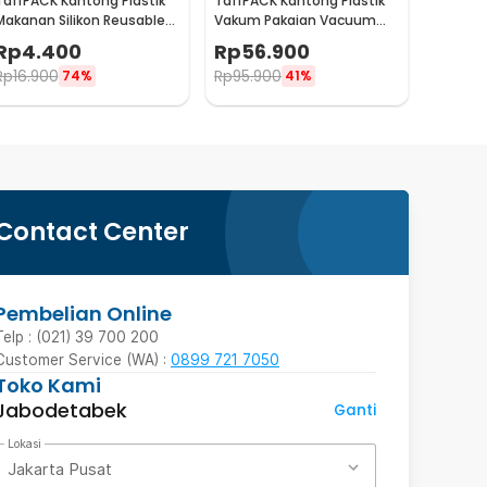
TaffPACK Kantong Plastik
TaffPACK Kantong Plastik
Makanan Silikon Reusable
Vakum Pakaian Vacuum
Food Bag Ziplock Size S -
Bag 8 PCS with Hand Pump
Rp
4.400
Rp
56.900
PK-15
- SN1000
Rp
16.900
Rp
95.900
74%
41%
Contact Center
Pembelian Online
Telp : (021) 39 700 200
Customer Service (WA) :
0899 721 7050
Toko Kami
Jabodetabek
Ganti
Lokasi
Jakarta Pusat