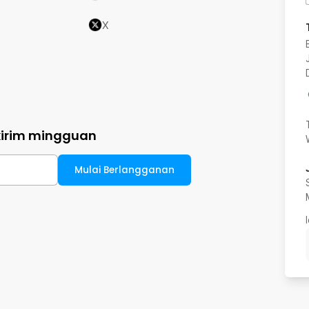
X
kirim mingguan
Mulai Berlangganan