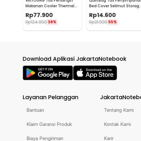
WEYOUNG Tas Pendingin
QuiltBag Tas Penyimpana
Makanan Cooler Thermal
Bed Cover Selimut Storag
Insulated Bag 18L - M40
Bag Organizer 1 PCS - MT6
Rp
77.900
Rp
14.600
Rp
124.900
Rp
31.900
38%
55%
Download Aplikasi JakartaNotebook
Layanan Pelanggan
JakartaNoteb
Bantuan
Tentang Kami
Klaim Garansi Produk
Kontak Kami
Biaya Pengiriman
Karir