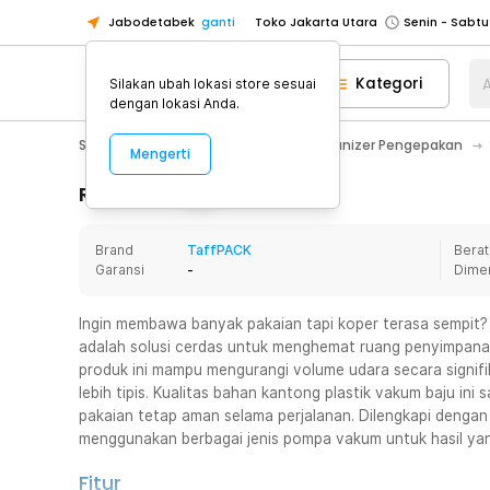
Jabodetabek
ganti
Toko Jakarta Utara
Toko Tangerang
Kategori
A
Silakan ubah lokasi store sesuai
Toko Cikupa
dengan lokasi Anda.
Pick n Go Jakarta Barat
Senin - J
Sport & Outdoor
Traveling
Organizer Pengepakan
Mengerti
Pick n Go Bekasi
Senin - Jumat (08
Pick n Go Depok
Senin - Jumat (08
Rincian Produk
Toko Jakarta Pusat
Senin - Sabtu
Brand
TaffPACK
Berat
Toko Jakarta Barat
Senin - Sabtu
Garansi
-
Dime
Toko Jakarta Utara
Toko Tangerang
Ingin membawa banyak pakaian tapi koper terasa sempit?
adalah solusi cerdas untuk menghemat ruang penyimpanan
Toko Cikupa
produk ini mampu mengurangi volume udara secara signifi
Pick n Go Jakarta Barat
Senin - J
lebih tipis. Kualitas bahan kantong plastik vakum baju ini
pakaian tetap aman selama perjalanan. Dilengkapi dengan
Pick n Go Bekasi
Senin - Jumat (08
menggunakan berbagai jenis pompa vakum untuk hasil yan
Pick n Go Depok
Senin - Jumat (08
Fitur