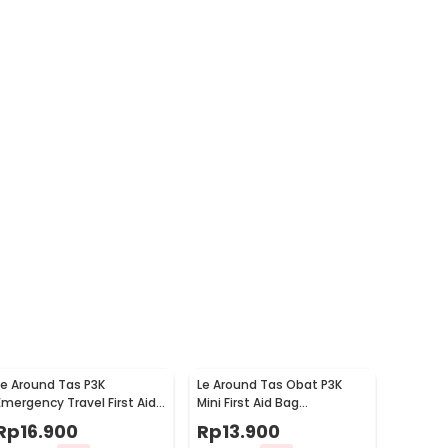
Le Around Tas P3K
Le Around Tas Obat P3K
Emergency Travel First Aid
Mini First Aid Bag
Bag Nilon 23.7x13x7.5cm -
Kompartemen Travel -
Rp
16.900
Rp
13.900
LG129
A3079