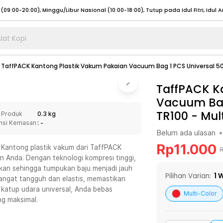
lat Kopi
umat (07:00 - 20:00), Sabtu - Minggu (08:00 - 20:00), Tutup pada Idul Fitri
Sele
TaffPACK Kantong Plastik Vakum Pakaian Vacuum Bag 1 PCS Universal 5
:00 - 20:00), Sabtu - Minggu/ Libur Nasional (08:00 - 17:00)
Selengkapnya
:00 - 20:00), Sabtu - Minggu/ Libur Nasional (08:00 - 17:00)
TaffPACK K
Selengkapnya
Vacuum Bag
 (09:00-20:00), Minggu/Libur Nasional (12:00-20:00), Tutup pada Idul Fitri
Sele
TR100
-
Mul
 Produk
0.3 kg
 (09:00-20:00), Minggu/Libur Nasional (12:00-20:00), Tutup pada Idul Fitri
Sele
nsi Kemasan
: -
Belum ada ulasan
•
Rp
11.000
 Kantong plastik vakum dari TaffPACK
 Anda. Dengan teknologi kompresi tinggi,
kan sehingga tumpukan baju menjadi jauh
umat (07:00 - 20:00), Sabtu - Minggu (08:00 - 20:00), Tutup pada Idul Fitri
Sele
Pilihan Varian:
1
W
 sangat tangguh dan elastis, memastikan
 katup udara universal, Anda bebas
:00 - 20:00), Sabtu - Minggu/ Libur Nasional (08:00 - 17:00)
Selengkapnya
Multi-Color
g maksimal.
:00 - 20:00), Sabtu - Minggu/ Libur Nasional (08:00 - 17:00)
Selengkapnya