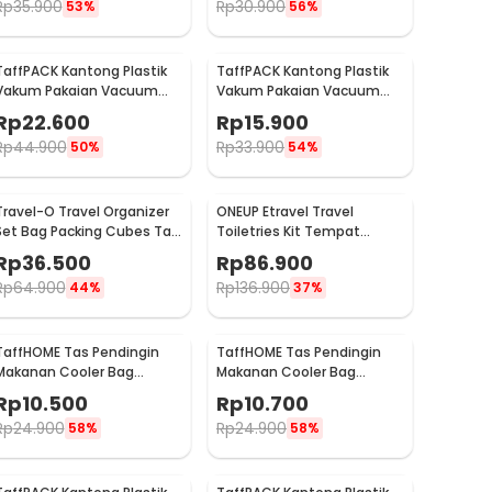
Rp
35.900
Rp
30.900
53%
56%
TaffPACK Kantong Plastik
TaffPACK Kantong Plastik
Vakum Pakaian Vacuum
Vakum Pakaian Vacuum
Compression Bag 1 PCS L -
Compression Bag 1 PCS
Rp
22.600
Rp
15.900
SN024
80x110cm - YK-1000
Rp
44.900
Rp
33.900
50%
54%
Travel-O Travel Organizer
ONEUP Etravel Travel
Set Bag Packing Cubes Tas
Toiletries Kit Tempat
Laundry 6 PCS - BIB-650
Sabun Sikat Gigi Handuk -
Rp
36.500
Rp
86.900
YW46
Rp
64.900
Rp
136.900
44%
37%
TaffHOME Tas Pendingin
TaffHOME Tas Pendingin
Makanan Cooler Bag
Makanan Cooler Bag
Thermal Insulated Bag
Thermal Insulated Bag
Rp
10.500
Rp
10.700
28x14x17cm - H24
21x14x17cm - H24
Rp
24.900
Rp
24.900
58%
58%