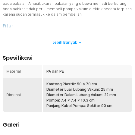
pada pakaian. Alhasil, ukuran pakaian yang dibawa menjadi berkurang.
Anda bahkan tidak perlu membeli pompa vakum elektrik secara terpisah
karena sudah termasuk ke dalam pembelian.
Fitur
Hemat Ruang Penyimpanan
Lebih Banyak
Tidak perlu lagi membawa banyak koper saat bepergian. Dengan
kantong plastik pakaian, Anda bisa menyimpan lebih banyak
pakaian, jaket, atau selimut ke dalam satu koper. Volume udara yang
Spesifikasi
berkurang di dalam plastik bisa menghemat tempat hingga 80%.
Pakaian akan lebih mengecil ketimbang sekedar dilipat lalu
dimasukkan ke dalam koper.
Material
PA dan PE
Lebih Kuat dan Tidak Bocor
Kantong plastik pakaian dirancang khusus dari material PE dan PA
Kantong Plastik: 50 x 70 cm
agar mampu menahan tekanan udara saat proses vakum. Tes
Diameter Luar Lubang Vakum: 25 mm
Dimensi
tekanan pun dilakukan berulang kali untuk menguji ketahanan
Diameter Dalam Lubang Vakum: 22 mm
produk dari TaffPACK ini. Lengkap dengan desain tepi, penutup
Pompa: 7.4 x 7.4 x 10.3 cm
zipper, dan katup suspensi yang ampuh untuk mencegah
Panjang Kabel Pompa: Sekitar 90 cm
kebocoran.
Sudah Termasuk Pompa Vakum Elektrik
Galeri
Tidak perlu membeli pompa terpisah. Paket ini sudah termasuk
pompa elektrik yang memudahkan proses vakum. Cukup