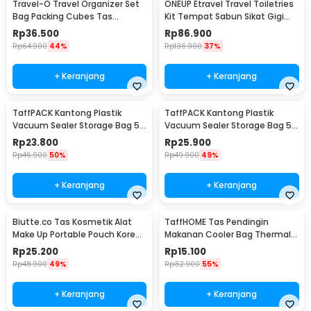
Travel-O Travel Organizer Set
ONEUP Etravel Travel Toiletries
Bag Packing Cubes Tas
Kit Tempat Sabun Sikat Gigi
Laundry 6 PCS - BIB-650
Handuk - YW46
Rp
36.500
Rp
86.900
Rp
64.900
44%
Rp
136.900
37%
+ Keranjang
+ Keranjang
TaffPACK Kantong Plastik
TaffPACK Kantong Plastik
Vacuum Sealer Storage Bag 5
Vacuum Sealer Storage Bag 5
PCS 35x50cm - ZKD002
PCS 50x70cm - ZKD002
Rp
23.800
Rp
25.900
Rp
46.900
50%
Rp
49.900
49%
+ Keranjang
+ Keranjang
Biutte.co Tas Kosmetik Alat
TaffHOME Tas Pendingin
Make Up Portable Pouch Korean
Makanan Cooler Bag Thermal
Style - B4108
Insulated Bag 6 Inch - H07
Rp
25.200
Rp
15.100
Rp
48.900
49%
Rp
32.900
55%
+ Keranjang
+ Keranjang