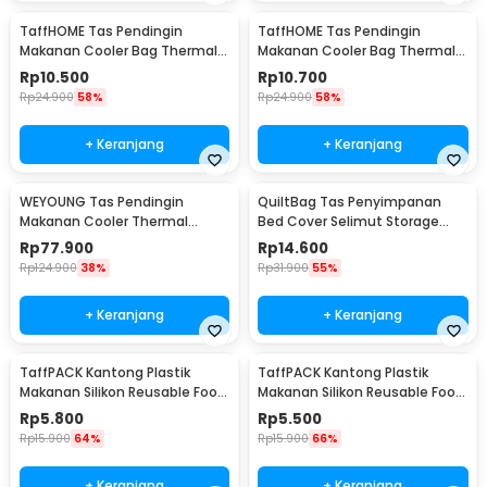
TaffHOME Tas Pendingin
TaffHOME Tas Pendingin
Makanan Cooler Bag Thermal
Makanan Cooler Bag Thermal
Insulated Bag 28x14x17cm -
Insulated Bag 21x14x17cm -
Rp
10.500
Rp
10.700
H24
H24
Rp
24.900
58%
Rp
24.900
58%
+ Keranjang
+ Keranjang
WEYOUNG Tas Pendingin
QuiltBag Tas Penyimpanan
Makanan Cooler Thermal
Bed Cover Selimut Storage
Insulated Bag 18L - M40
Bag Organizer 1 PCS - MT6
Rp
77.900
Rp
14.600
Rp
124.900
38%
Rp
31.900
55%
+ Keranjang
+ Keranjang
TaffPACK Kantong Plastik
TaffPACK Kantong Plastik
Makanan Silikon Reusable Food
Makanan Silikon Reusable Food
Bag Ziplock Size L - PK-15
Bag Ziplock Size M - PK-15
Rp
5.800
Rp
5.500
Rp
15.900
64%
Rp
15.900
66%
+ Keranjang
+ Keranjang