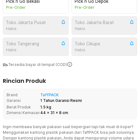
Pick n Go Bekasi
Pick n Go Depok
Pre-Order
Pre-Order
Toko Jakarta Pusat
Toko Jakarta Barat
Habis
Habis
Toko Tangerang
Toko Cikupa
Habis
Habis
Tersedia bayar di tempat (COD)
Rincian Produk
Brand
TaffPACK
Garansi
1 Tahun Garansi Resmi
Berat Produk
1.5 kg
Dimensi Kemasan
44
x
31
x
8
cm
Ingin membawa banyak pakaian saat bepergian tapi tak muat di koper?
Menggunakan kantong plastik pakaian dari TaffPACK bisa jadi solusinya.
Dengan kantong plastik pakaian, Anda dapat mengurangi volume udara