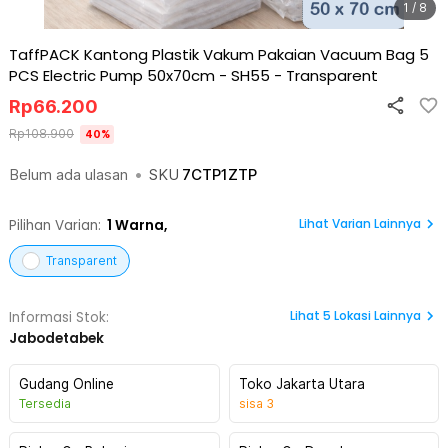
1 / 8
TaffPACK Kantong Plastik Vakum Pakaian Vacuum Bag 5
PCS Electric Pump 50x70cm - SH55
-
Transparent
Rp
66.200
Rp
108.900
40
%
Belum ada ulasan
•
SKU
7CTP1ZTP
Lihat Varian Lainnya
Pilihan Varian:
1
Warna,
Transparent
Lihat
5
Lokasi Lainnya
Informasi Stok:
Jabodetabek
Gudang Online
Toko Jakarta Utara
Tersedia
sisa
3