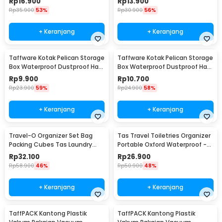
Rp
16.900
Rp
13.900
Rp
35.900
53%
Rp
30.900
56%
+ Keranjang
+ Keranjang
Taffware Kotak Pelican Storage
Taffware Kotak Pelican Storage
Box Waterproof Dustproof Hard
Box Waterproof Dustproof Hard
Case ABS S - G10/J020
Case ABS L - G10/J020
Rp
9.900
Rp
10.700
Rp
23.900
59%
Rp
24.900
58%
+ Keranjang
+ Keranjang
Travel-O Organizer Set Bag
Tas Travel Toiletries Organizer
Packing Cubes Tas Laundry
Portable Oxford Waterproof -
Multi Size 6 PCS - BIB-610
F119
Rp
32.100
Rp
26.900
Rp
58.900
46%
Rp
50.900
48%
+ Keranjang
+ Keranjang
TaffPACK Kantong Plastik
TaffPACK Kantong Plastik