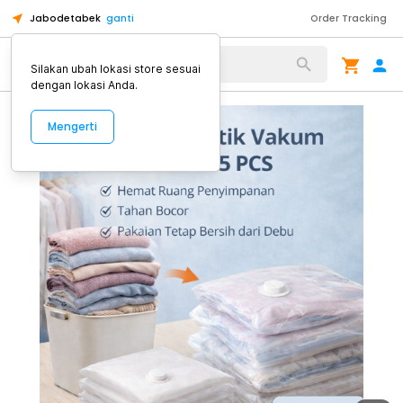
Jabodetabek
ganti
Order Tracking
Alat Kopi
Silakan ubah lokasi store sesuai
dengan lokasi Anda.
Mengerti