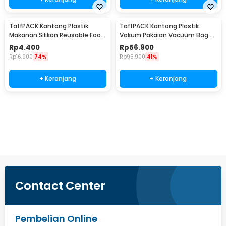
TaffPACK Kantong Plastik
TaffPACK Kantong Plastik
Makanan Silikon Reusable Food
Vakum Pakaian Vacuum Bag 8
Bag Ziplock Size S - PK-15
PCS with Hand Pump - SN1000
Rp
4.400
Rp
56.900
Rp
16.900
74%
Rp
95.900
41%
+ Keranjang
+ Keranjang
Beli Sekarang
Contact Center
Pembelian Online