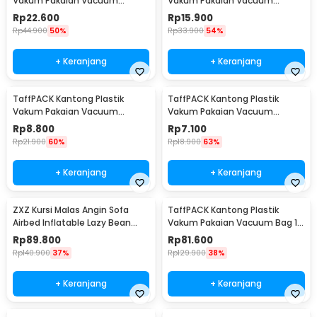
Vakum Pakaian Vacuum
Vakum Pakaian Vacuum
Compression Bag 1 PCS L -
Compression Bag 1 PCS
Rp
22.600
Rp
15.900
SN024
80x110cm - YK-1000
Rp
44.900
50%
Rp
33.900
54%
+ Keranjang
+ Keranjang
TaffPACK Kantong Plastik
TaffPACK Kantong Plastik
Vakum Pakaian Vacuum
Vakum Pakaian Vacuum
Compression Bag 1 PCS
Compression Bag 1 PCS
Rp
8.800
Rp
7.100
60x80cm - YK-1000
50x70cm - YK-1000
Rp
21.900
60%
Rp
18.900
63%
+ Keranjang
+ Keranjang
ZXZ Kursi Malas Angin Sofa
TaffPACK Kantong Plastik
Airbed Inflatable Lazy Bean
Vakum Pakaian Vacuum Bag 10
Bag 230x70cm - LZ081
PCS Hand Pump - SN09109
Rp
89.800
Rp
81.600
Rp
140.900
37%
Rp
129.900
38%
+ Keranjang
+ Keranjang