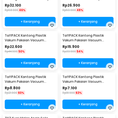
Multi Size 6 PCS - BIB-610
F119
Rp
32.100
Rp
26.900
Rp
58.900
46%
Rp
50.900
48%
+ Keranjang
+ Keranjang
TaffPACK Kantong Plastik
TaffPACK Kantong Plastik
Vakum Pakaian Vacuum
Vakum Pakaian Vacuum
Compression Bag 1 PCS L -
Compression Bag 1 PCS
Rp
22.600
Rp
15.900
SN024
80x110cm - YK-1000
Rp
44.900
50%
Rp
33.900
54%
+ Keranjang
+ Keranjang
TaffPACK Kantong Plastik
TaffPACK Kantong Plastik
Vakum Pakaian Vacuum
Vakum Pakaian Vacuum
Compression Bag 1 PCS
Compression Bag 1 PCS
Rp
8.800
Rp
7.100
60x80cm - YK-1000
50x70cm - YK-1000
Rp
21.900
60%
Rp
18.900
63%
+ Keranjang
+ Keranjang