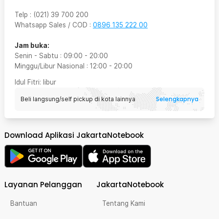
Telp
:
(021) 39 700 200
Whatsapp Sales / COD
:
0896 135 222 00
Jam buka:
Senin - Sabtu
:
09:00
-
20:00
Minggu/Libur Nasional
:
12:00
-
20:00
Idul Fitri
: libur
Selengkapnya
Beli langsung/self pickup di kota lainnya
Download Aplikasi JakartaNotebook
Layanan Pelanggan
JakartaNotebook
Bantuan
Tentang Kami