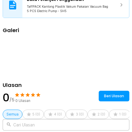
Cara Penggunaan
TaffPACK Kantong Plastik Vakum Pakaian Vacuum Bag
Untuk menggunakan kantong plastik pakaian vakum bisa Anda lakukan
5 PCS Electric Pump - SH5
secara mudah dengan mengikuti langkah-langkah di bawah ini.
Keluarkan dan buka kantong plastik pakaian dari kemasannya.
Isi kantong plastik pakaian dengan pakaian, selimut, bed cover,
Galeri
bantal, guling, dan lain-lain, kemudian tutup ziplock yang tersedia.
Buka lubang vakum, kemudian sedot udara yang ada di bagian dalam
plastik dengan pompa vakum elektrik.
Setelah seluruh udara terbuang keluar, kencangkan kembali
penutupnya untuk menghindari udara masuk.
Kelengkapan Produk
Rincian yang Anda dapatkan untuk pembelian produk ini:
1 x Kantong Plastik Pakaian 35 x 50 cm
Ulasan
1 x Kantong Plastik Pakaian 50 x 70 cm
1 x Kantong Plastik Pakaian 60 x 80 cm
0
1 x Kantong Plastik Pakaian 80 x 100 cm
Beri Ulasan
/5
1 x Kantong Plastik Pakaian 110 x 100 cm
0
Ulasan
5 x Penjepit
1 x Pompa Vakum Elektrik
Semua
5
(
0
)
4
(
0
)
3
(
0
)
2
(
0
)
1
(
0
)
Cari Ulasan