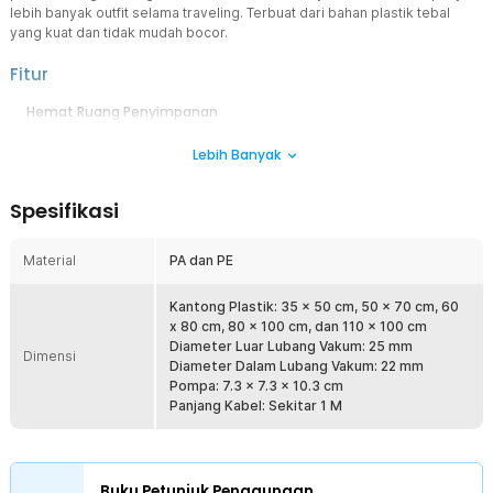
lebih banyak outfit selama traveling. Terbuat dari bahan plastik tebal
yang kuat dan tidak mudah bocor.
Fitur
Hemat Ruang Penyimpanan
Simpan baju pada kantong plastik pakaian dan hemat hingga 80%
Lebih Banyak
ruang penyimpanan. Kini tak ada lagi lemari yang penuh dan sesak
karena tumpukan baju.
Lebih Praktis dengan Pompa Vakum
Spesifikasi
Tak ada lagi waktu yang terbuang untuk mengempiskan plastik
vakum. Langsung gunakan pompa vakum untuk mengisap udara di
Material
PA dan PE
dalam plastik dengan cepat dan praktis.
Plastik Tebal Anti Sobek
Kantong Plastik: 35 x 50 cm, 50 x 70 cm, 60
Tidak mudah sobek atau bocor berkat bahan plastik tebal yang
x 80 cm, 80 x 100 cm, dan 110 x 100 cm
menjaga pakaian tetap kedap udara.
Diameter Luar Lubang Vakum: 25 mm
Dimensi
Diameter Dalam Lubang Vakum: 22 mm
Solusi Praktis Simpan Aneka Barang
Pompa: 7.3 x 7.3 x 10.3 cm
Menggunakan kombinasi plastik PA dan PE yang kuat dan tidak
Panjang Kabel: Sekitar 1 M
mudah sobek. Material ini dirancang untuk menjaga kedap udara
dalam jangka waktu lama. Cocok untuk penyimpanan jangka
pendek maupun jangka panjang.
Buku Petunjuk Penggunaan