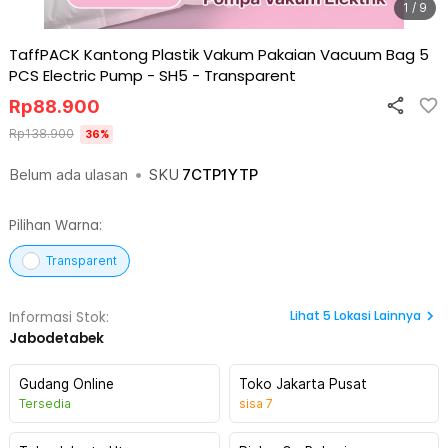
1 / 9
TaffPACK Kantong Plastik Vakum Pakaian Vacuum Bag 5
PCS Electric Pump - SH5
-
Transparent
Rp
88.900
Rp
138.900
36
%
Belum ada ulasan
•
SKU
7CTP1YTP
Pilihan Warna:
Transparent
Lihat
5
Lokasi Lainnya
Informasi Stok:
Jabodetabek
Gudang Online
Toko Jakarta Pusat
Tersedia
sisa
7