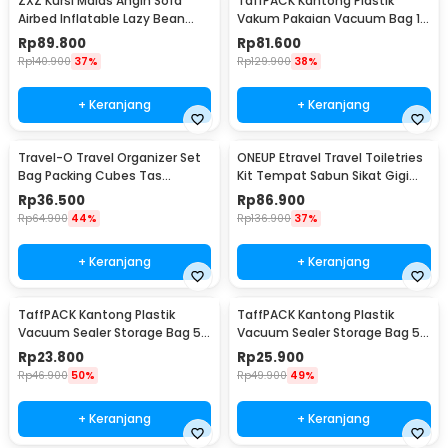
ZXZ Kursi Malas Angin Sofa
TaffPACK Kantong Plastik
Airbed Inflatable Lazy Bean
Vakum Pakaian Vacuum Bag 10
Bag 230x70cm - LZ081
PCS Hand Pump - SN09109
Rp
89.800
Rp
81.600
Rp
140.900
37%
Rp
129.900
38%
+ Keranjang
+ Keranjang
Travel-O Travel Organizer Set
ONEUP Etravel Travel Toiletries
Bag Packing Cubes Tas
Kit Tempat Sabun Sikat Gigi
Laundry 6 PCS - BIB-650
Handuk - YW46
Rp
36.500
Rp
86.900
Rp
64.900
44%
Rp
136.900
37%
+ Keranjang
+ Keranjang
TaffPACK Kantong Plastik
TaffPACK Kantong Plastik
Vacuum Sealer Storage Bag 5
Vacuum Sealer Storage Bag 5
PCS 35x50cm - ZKD002
PCS 50x70cm - ZKD002
Rp
23.800
Rp
25.900
Rp
46.900
50%
Rp
49.900
49%
+ Keranjang
+ Keranjang