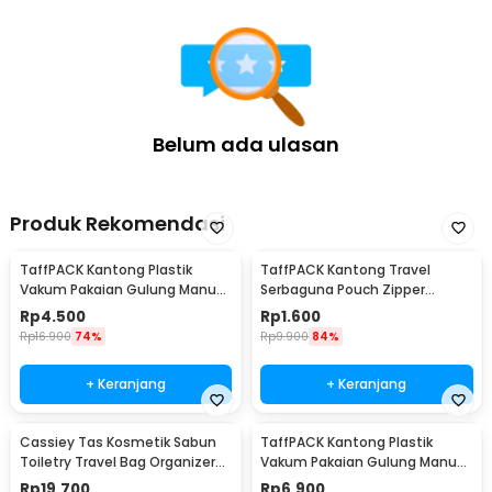
Belum ada ulasan
Produk Rekomendasi
TaffPACK Kantong Plastik
TaffPACK Kantong Travel
Vakum Pakaian Gulung Manual
Serbaguna Pouch Zipper
40x60cm 1 PCS - TR028
Organizer 1 PCS - CC-003
Rp
4.500
Rp
1.600
Rp
16.900
74%
Rp
9.900
84%
+ Keranjang
+ Keranjang
Cassiey Tas Kosmetik Sabun
TaffPACK Kantong Plastik
Toiletry Travel Bag Organizer
Vakum Pakaian Gulung Manual
21x17x8cm - VER.2
1 PCS 39.5x60cm - VB-70
Rp
19.700
Rp
6.900