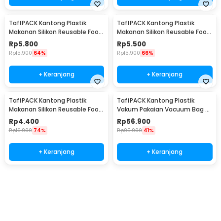
TaffPACK Kantong Plastik
TaffPACK Kantong Plastik
Makanan Silikon Reusable Food
Makanan Silikon Reusable Food
Bag Ziplock Size L - PK-15
Bag Ziplock Size M - PK-15
Rp
5.800
Rp
5.500
Rp
15.900
64%
Rp
15.900
66%
+ Keranjang
+ Keranjang
TaffPACK Kantong Plastik
TaffPACK Kantong Plastik
Makanan Silikon Reusable Food
Vakum Pakaian Vacuum Bag 8
Bag Ziplock Size S - PK-15
PCS with Hand Pump - SN1000
Rp
4.400
Rp
56.900
Rp
16.900
74%
Rp
95.900
41%
+ Keranjang
+ Keranjang
Beli Sekarang