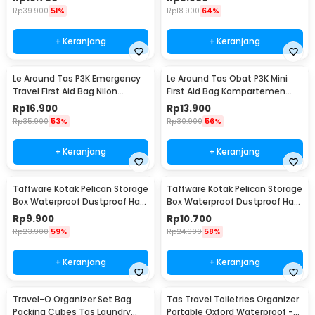
Rp
39.900
51%
Rp
18.900
64%
+ Keranjang
+ Keranjang
Le Around Tas P3K Emergency
Le Around Tas Obat P3K Mini
Travel First Aid Bag Nilon
First Aid Bag Kompartemen
23.7x13x7.5cm - LG129
Travel - A3079
Rp
16.900
Rp
13.900
Rp
35.900
53%
Rp
30.900
56%
+ Keranjang
+ Keranjang
Taffware Kotak Pelican Storage
Taffware Kotak Pelican Storage
Box Waterproof Dustproof Hard
Box Waterproof Dustproof Hard
Case ABS S - G10/J020
Case ABS L - G10/J020
Rp
9.900
Rp
10.700
Rp
23.900
59%
Rp
24.900
58%
+ Keranjang
+ Keranjang
Travel-O Organizer Set Bag
Tas Travel Toiletries Organizer
Packing Cubes Tas Laundry
Portable Oxford Waterproof -