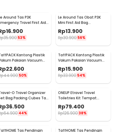
Le Around Tas P3K
Le Around Tas Obat P3K
Emergency Travel First Aid
Mini First Aid Bag
Bag Nilon 23.7x13x7.5cm -
Kompartemen Travel -
Rp
16.900
Rp
13.900
LG129
A3079
Rp
35.900
Rp
30.900
53%
56%
TaffPACK Kantong Plastik
TaffPACK Kantong Plastik
Vakum Pakaian Vacuum
Vakum Pakaian Vacuum
Compression Bag 1 PCS L -
Compression Bag 1 PCS
Rp
22.600
Rp
15.900
SN024
80x110cm - YK-1000
Rp
44.900
Rp
33.900
50%
54%
Travel-O Travel Organizer
ONEUP Etravel Travel
Set Bag Packing Cubes Tas
Toiletries Kit Tempat
Laundry 6 PCS - BIB-650
Sabun Sikat Gigi Handuk -
Rp
36.500
Rp
79.400
YW46
Rp
64.900
Rp
126.900
44%
38%
TaffHOME Tas Pendingin
TaffHOME Tas Pendingin