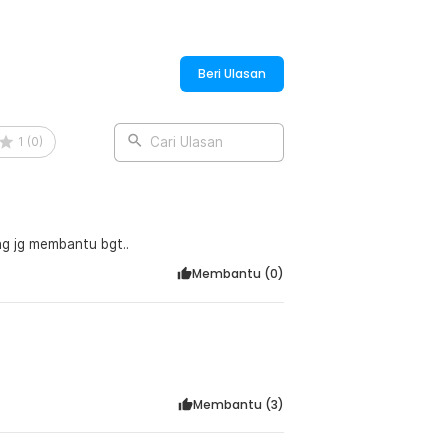
rlu menggulung secara manual.
Beri Ulasan
:
 Bag Multifungsi - FL2
1
(
0
)
Cari Ulasan
ng jg membantu bgt..
Membantu (
0
)
Membantu (
3
)