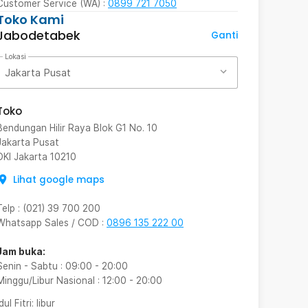
Customer Service (WA) :
0899 721 7050
Toko Kami
Jabodetabek
Ganti
Lokasi
Jakarta Pusat
Toko
Bendungan Hilir Raya Blok G1 No. 10
Jakarta Pusat
DKI Jakarta
10210
Lihat google maps
Telp
:
(021) 39 700 200
Whatsapp Sales / COD
:
0896 135 222 00
Jam buka:
Senin - Sabtu
:
09:00
-
20:00
Minggu/Libur Nasional
:
12:00
-
20:00
Idul Fitri
: libur