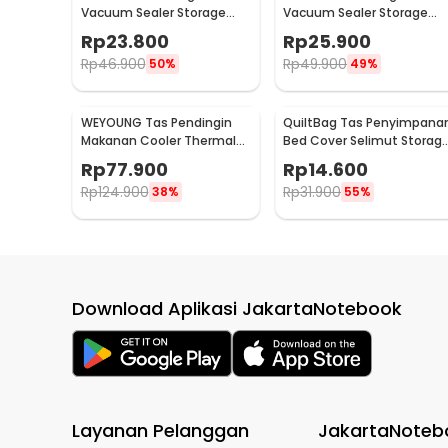
Vacuum Sealer Storage
Vacuum Sealer Storage
Bag 5 PCS 35x50cm -
Bag 5 PCS 50x70cm -
Rp
23.800
Rp
25.900
ZKD002
ZKD002
Rp
46.900
Rp
49.900
50%
49%
WEYOUNG Tas Pendingin
QuiltBag Tas Penyimpana
Makanan Cooler Thermal
Bed Cover Selimut Storag
Insulated Bag 18L - M40
Bag Organizer 1 PCS - MT6
Rp
77.900
Rp
14.600
Rp
124.900
Rp
31.900
38%
55%
Download Aplikasi JakartaNotebook
Layanan Pelanggan
JakartaNoteb