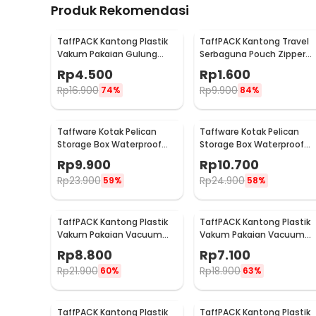
Produk Rekomendasi
TaffPACK Kantong Plastik
TaffPACK Kantong Travel
Vakum Pakaian Gulung
Serbaguna Pouch Zipper
Manual 40x60cm 1 PCS -
Organizer 1 PCS - CC-003
Rp
4.500
Rp
1.600
TR028
Rp
16.900
Rp
9.900
74%
84%
Taffware Kotak Pelican
Taffware Kotak Pelican
Storage Box Waterproof
Storage Box Waterproof
Dustproof Hard Case ABS S
Dustproof Hard Case ABS L
Rp
9.900
Rp
10.700
- G10/J020
- G10/J020
Rp
23.900
Rp
24.900
59%
58%
TaffPACK Kantong Plastik
TaffPACK Kantong Plastik
Vakum Pakaian Vacuum
Vakum Pakaian Vacuum
Compression Bag 1 PCS
Compression Bag 1 PCS
Rp
8.800
Rp
7.100
60x80cm - YK-1000
50x70cm - YK-1000
Rp
21.900
Rp
18.900
60%
63%
TaffPACK Kantong Plastik
TaffPACK Kantong Plastik