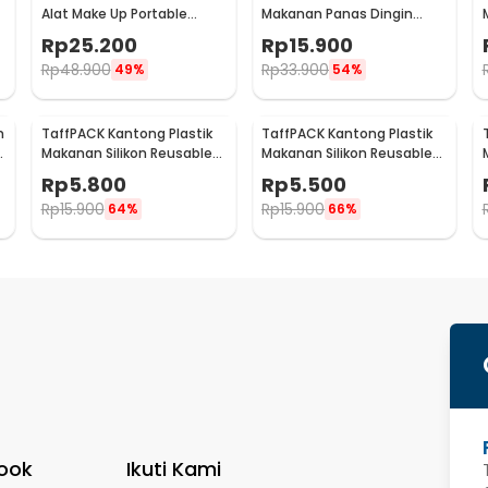
Alat Make Up Portable
Makanan Panas Dingin
Pouch Korean Style - B4108
Cooler Thermal Bag 6 Inch
Rp
25.200
Rp
15.900
- H07
Rp
48.900
Rp
33.900
49%
54%
n
TaffPACK Kantong Plastik
TaffPACK Kantong Plastik
e
Makanan Silikon Reusable
Makanan Silikon Reusable
Food Bag Ziplock Size L -
Food Bag Ziplock Size M -
Rp
5.800
Rp
5.500
PK-15
PK-15
Rp
15.900
Rp
15.900
64%
66%
ook
Ikuti Kami