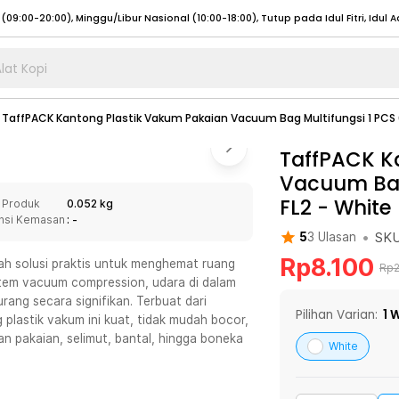
lat Kopi
umat (07:00 - 20:00), Sabtu - Minggu (08:00 - 20:00), Tutup pada Idul Fitri
Sele
TaffPACK Kantong Plastik Vakum Pakaian Vacuum Bag Multifungsi 1 PCS
:00 - 20:00), Sabtu - Minggu/ Libur Nasional (08:00 - 17:00)
Selengkapnya
:00 - 20:00), Sabtu - Minggu/ Libur Nasional (08:00 - 17:00)
TaffPACK K
Selengkapnya
Vacuum Bag
 (09:00-20:00), Minggu/Libur Nasional (12:00-20:00), Tutup pada Idul Fitri
Sele
FL2
-
White
 Produk
0.052 kg
 (09:00-20:00), Minggu/Libur Nasional (12:00-20:00), Tutup pada Idul Fitri
Sele
nsi Kemasan
: -
•
SK
5
3
Ulasan
Rp
8.100
ah solusi praktis untuk menghemat ruang
Rp
stem vacuum compression, udara di dalam
ang secara signifikan. Terbuat dari
umat (07:00 - 20:00), Sabtu - Minggu (08:00 - 20:00), Tutup pada Idul Fitri
Sele
Pilihan Varian:
1
W
 plastik vakum ini kuat, tidak mudah bocor,
n pakaian, selimut, bantal, hingga boneka
:00 - 20:00), Sabtu - Minggu/ Libur Nasional (08:00 - 17:00)
Selengkapnya
White
:00 - 20:00), Sabtu - Minggu/ Libur Nasional (08:00 - 17:00)
Selengkapnya