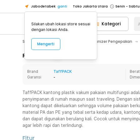
Jabodetabek
ganti
Toko Jakarta Utara
Toko Tangerang
Kategori
A
Silakan ubah lokasi store sesuai
Toko Cikupa
dengan lokasi Anda.
Pick n Go Jakarta Barat
Senin - J
Sport & Outdoor
Traveling
Organizer Pengepakan
Mengerti
Pick n Go Bekasi
Senin - Jumat (08
Pick n Go Depok
Senin - Jumat (08
Rincian Produk
Toko Jakarta Pusat
Senin - Sabtu
Brand
TaffPACK
Berat
Toko Jakarta Barat
Senin - Sabtu
Garansi
-
Dime
Toko Jakarta Utara
Toko Tangerang
TaffPACK kantong plastik vakum pakaian multifungsi adal
penyimpanan di rumah maupun saat traveling. Dengan si
Toko Cikupa
kantong dapat dikeluarkan sehingga volume pakaian berkur
Pick n Go Jakarta Barat
Senin - J
material PA dan PE yang tebal serta kedap udara, kantong
dan dapat digunakan berulang kali. Cocok untuk menyimpa
Pick n Go Bekasi
Senin - Jumat (08
agar lebih rapi dan terlindungi.
Pick n Go Depok
Senin - Jumat (08
Fitur