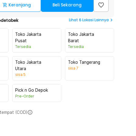
Keranjang
Beli Sekarang
Lihat
6
Lokasi Lainnya
odetabek
Toko Jakarta
Toko Jakarta
Pusat
Barat
Tersedia
Tersedia
Toko Jakarta
Toko Tangerang
sisa
7
Utara
sisa
5
Pick n Go Depok
Pre-Order
i tempat (COD)