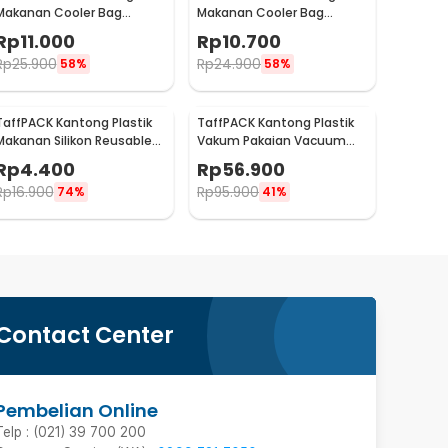
Makanan Cooler Bag
Makanan Cooler Bag
Thermal Insulated Bag
Thermal Insulated Bag
Rp
11.000
Rp
10.700
28x14x17cm - H24
21x14x17cm - H24
Rp
25.900
Rp
24.900
58%
58%
TaffPACK Kantong Plastik
TaffPACK Kantong Plastik
Makanan Silikon Reusable
Vakum Pakaian Vacuum
Food Bag Ziplock Size S -
Bag 8 PCS with Hand Pump
Rp
4.400
Rp
56.900
PK-15
- SN1000
Rp
16.900
Rp
95.900
74%
41%
Contact Center
Pembelian Online
Telp : (021) 39 700 200