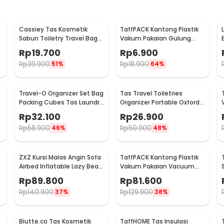
Cassiey Tas Kosmetik
TaffPACK Kantong Plastik
Sabun Toiletry Travel Bag
Vakum Pakaian Gulung
Organizer 21x17x8cm - VER.2
Manual 1 PCS 39.5x60cm -
Rp
19.700
Rp
6.900
VB-70
Rp
39.900
Rp
18.900
51%
64%
Travel-O Organizer Set Bag
Tas Travel Toiletries
Packing Cubes Tas Laundry
Organizer Portable Oxford
Multi Size 6 PCS - BIB-610
Waterproof - F119
Rp
32.100
Rp
26.900
Rp
58.900
Rp
50.900
46%
48%
ZXZ Kursi Malas Angin Sofa
TaffPACK Kantong Plastik
Airbed Inflatable Lazy Bean
Vakum Pakaian Vacuum
Bag 230x70cm - LZ081
Bag 10 PCS Hand Pump -
Rp
89.800
Rp
81.600
SN09109
Rp
140.900
Rp
129.900
37%
38%
Biutte.co Tas Kosmetik
TaffHOME Tas Insulasi