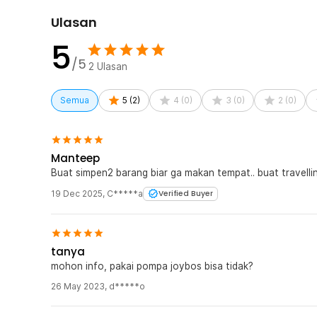
hitungan menit, pakaian menjadi lebih ringkas tanpa pe
Ulasan
Kelengkapan Produk
5
/5
Rincian yang Anda dapatkan untuk pembelian produk ini
2
Ulasan
1 x TaffPACK Kantong Plastik Vakum Pakaian Vacuum
Semua
5
(
2
)
4
(
0
)
3
(
0
)
2
(
0
)
Manteep
Buat simpen2 barang biar ga makan tempat.. buat travelli
19 Dec 2025
,
C*****a
Verified Buyer
tanya
mohon info, pakai pompa joybos bisa tidak?
26 May 2023
,
d*****o