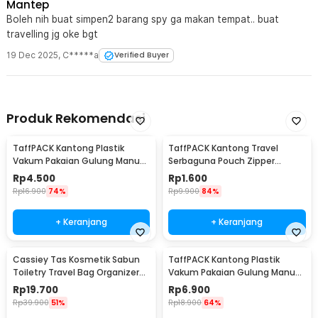
Mantep
Boleh nih buat simpen2 barang spy ga makan tempat.. buat
travelling jg oke bgt
19 Dec 2025
,
C*****a
Verified Buyer
Produk Rekomendasi
TaffPACK Kantong Plastik
TaffPACK Kantong Travel
Vakum Pakaian Gulung Manual
Serbaguna Pouch Zipper
40x60cm 1 PCS - TR028
Organizer 1 PCS - CC-003
Rp
4.500
Rp
1.600
Rp
16.900
74%
Rp
9.900
84%
+ Keranjang
+ Keranjang
Cassiey Tas Kosmetik Sabun
TaffPACK Kantong Plastik
Toiletry Travel Bag Organizer
Vakum Pakaian Gulung Manual
21x17x8cm - VER.2
1 PCS 39.5x60cm - VB-70
Rp
19.700
Rp
6.900
Rp
39.900
51%
Rp
18.900
64%