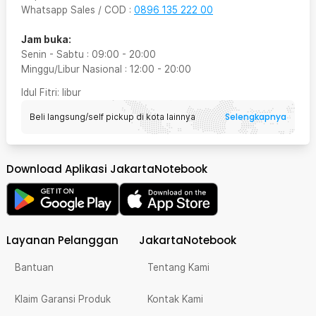
Whatsapp Sales / COD
:
0896 135 222 00
Jam buka:
Senin - Sabtu
:
09:00
-
20:00
Minggu/Libur Nasional
:
12:00
-
20:00
Idul Fitri
: libur
Selengkapnya
Beli langsung/self pickup di kota lainnya
Download Aplikasi JakartaNotebook
Layanan Pelanggan
JakartaNotebook
Bantuan
Tentang Kami
Klaim Garansi Produk
Kontak Kami