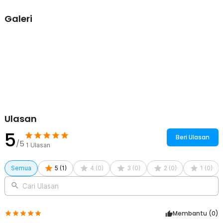
Multifungsi untuk Berbagai Barang
Galeri
Tidak hanya untuk pakaian, kantong plastik vakum ini juga cocok
digunakan untuk menyimpan selimut, bed cover, bantal, handuk,
hingga boneka besar. Solusi praktis untuk penyimpanan rumah
maupun kebutuhan pindahan.
Mudah Digunakan
Cukup masukkan pakaian, tutup rapat bagian seal, lalu sedot udara
menggunakan pompa. Dalam hitungan menit, pakaian menjadi lebih
ringkas tanpa perlu menggulung secara manual.
Kelengkapan Produk
Ulasan
Rincian yang Anda dapatkan untuk pembelian produk ini:
5
1 x TaffPACK Kantong Plastik Vakum Pakaian Vacuum Bag
Beri Ulasan
Multifungsi - FL2
/5
1
Ulasan
Semua
5
(
1
)
4
(
0
)
3
(
0
)
2
(
0
)
1
(
0
)
Cari Ulasan
Membantu (
0
)