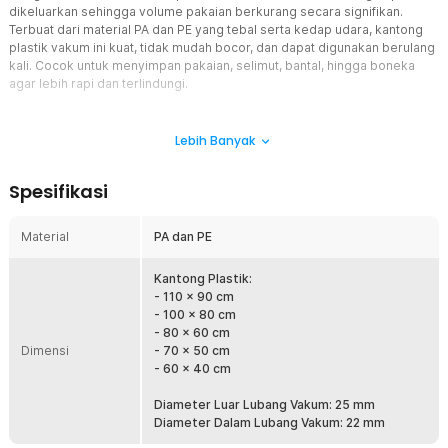
dikeluarkan sehingga volume pakaian berkurang secara signifikan.
Terbuat dari material PA dan PE yang tebal serta kedap udara, kantong
plastik vakum ini kuat, tidak mudah bocor, dan dapat digunakan berulang
kali. Cocok untuk menyimpan pakaian, selimut, bantal, hingga boneka
agar lebih rapi dan terlindungi.
Fitur
Lebih Banyak
Hemat Ruang Hingga 80%
Kantong plastik vakum mampu mengurangi volume pakaian hingga
Spesifikasi
sekitar 80% dengan mengeluarkan udara dari dalam kantong.
Lemari menjadi lebih rapi dan koper dapat memuat lebih banyak
pakaian tanpa perlu tambahan tas.
Material
PA dan PE
Proses Vakum Lebih Cepat
Dilengkapi katup vakum berdiameter 25 mm yang kompatibel
Kantong Plastik:
dengan pompa vakum manual maupun elektrik. Proses
- 110 x 90 cm
pengempisan udara menjadi lebih cepat, efisien, dan tidak
- 100 x 80 cm
memerlukan tenaga besar saat packing.
- 80 x 60 cm
Dimensi
- 70 x 50 cm
Plastik Tebal Anti Bocor
- 60 x 40 cm
Terbuat dari kombinasi material PA dan PE yang tebal serta kuat
sehingga tidak mudah sobek. Sistem seal yang rapat membantu
Diameter Luar Lubang Vakum: 25 mm
menjaga kondisi pakaian tetap kedap udara dalam jangka waktu
Diameter Dalam Lubang Vakum: 22 mm
lama.