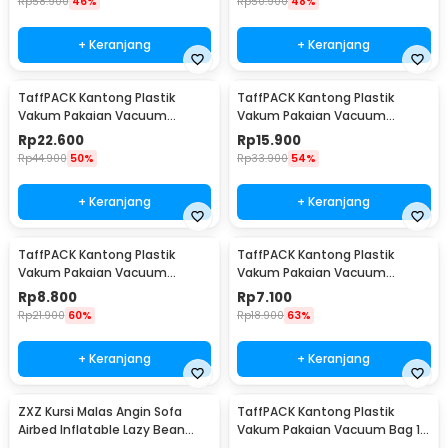
Rp
58.900
46%
Rp
50.900
48%
+ Keranjang
+ Keranjang
TaffPACK Kantong Plastik
TaffPACK Kantong Plastik
Vakum Pakaian Vacuum
Vakum Pakaian Vacuum
Compression Bag 1 PCS L -
Compression Bag 1 PCS
Rp
22.600
Rp
15.900
SN024
80x110cm - YK-1000
Rp
44.900
50%
Rp
33.900
54%
+ Keranjang
+ Keranjang
TaffPACK Kantong Plastik
TaffPACK Kantong Plastik
Vakum Pakaian Vacuum
Vakum Pakaian Vacuum
Compression Bag 1 PCS
Compression Bag 1 PCS
Rp
8.800
Rp
7.100
60x80cm - YK-1000
50x70cm - YK-1000
Rp
21.900
60%
Rp
18.900
63%
+ Keranjang
+ Keranjang
ZXZ Kursi Malas Angin Sofa
TaffPACK Kantong Plastik
Airbed Inflatable Lazy Bean
Vakum Pakaian Vacuum Bag 10
Bag 230x70cm - LZ081
PCS Hand Pump - SN09109