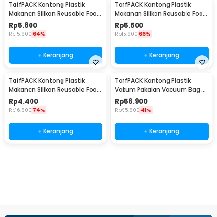
TaffPACK Kantong Plastik
TaffPACK Kantong Plastik
Makanan Silikon Reusable Food
Makanan Silikon Reusable Food
Bag Ziplock Size L - PK-15
Bag Ziplock Size M - PK-15
Rp
5.800
Rp
5.500
Rp
15.900
64%
Rp
15.900
66%
+ Keranjang
+ Keranjang
TaffPACK Kantong Plastik
TaffPACK Kantong Plastik
Makanan Silikon Reusable Food
Vakum Pakaian Vacuum Bag 8
Bag Ziplock Size S - PK-15
PCS with Hand Pump - SN1000
Rp
4.400
Rp
56.900
Rp
16.900
74%
Rp
95.900
41%
+ Keranjang
+ Keranjang
Beli Sekarang