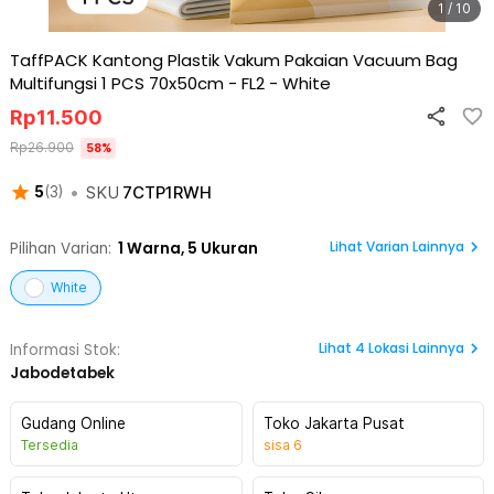
1 / 10
TaffPACK Kantong Plastik Vakum Pakaian Vacuum Bag
Multifungsi 1 PCS 70x50cm - FL2
-
White
Rp
11.500
Rp
26.900
58
%
•
SKU
7CTP1RWH
5
(
3
)
Lihat Varian Lainnya
Pilihan Varian:
1
Warna,
5 Ukuran
White
Lihat
4
Lokasi Lainnya
Informasi Stok:
Jabodetabek
Gudang Online
Toko Jakarta Pusat
Tersedia
sisa
6