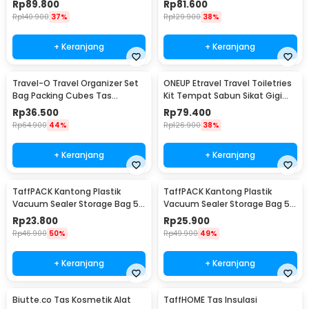
Rp
89.800
Rp
81.600
Rp
140.900
37%
Rp
129.900
38%
+ Keranjang
+ Keranjang
Travel-O Travel Organizer Set
ONEUP Etravel Travel Toiletries
Bag Packing Cubes Tas
Kit Tempat Sabun Sikat Gigi
Laundry 6 PCS - BIB-650
Handuk - YW46
Rp
36.500
Rp
79.400
Rp
64.900
44%
Rp
126.900
38%
+ Keranjang
+ Keranjang
TaffPACK Kantong Plastik
TaffPACK Kantong Plastik
Vacuum Sealer Storage Bag 5
Vacuum Sealer Storage Bag 5
PCS 35x50cm - ZKD002
PCS 50x70cm - ZKD002
Rp
23.800
Rp
25.900
Rp
46.900
50%
Rp
49.900
49%
+ Keranjang
+ Keranjang
Biutte.co Tas Kosmetik Alat
TaffHOME Tas Insulasi