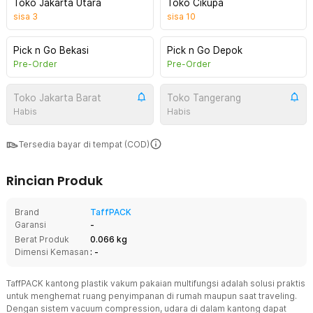
Toko Jakarta Utara
Toko Cikupa
sisa
3
sisa
10
Pick n Go Bekasi
Pick n Go Depok
Pre-Order
Pre-Order
Toko Jakarta Barat
Toko Tangerang
Habis
Habis
Tersedia bayar di tempat (COD)
Rincian Produk
Brand
TaffPACK
Garansi
-
Berat Produk
0.066 kg
Dimensi Kemasan
: -
TaffPACK kantong plastik vakum pakaian multifungsi adalah solusi praktis
untuk menghemat ruang penyimpanan di rumah maupun saat traveling.
Dengan sistem vacuum compression, udara di dalam kantong dapat