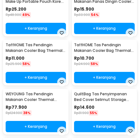
Make Up Portable Pouch Korean
Makanan Panas Dingin Cooler
Style - B4108
Thermal Bag 6 Inch - H07
Rp
25.200
Rp
15.900
Rp
48.900
49%
Rp
33.900
54%
+ Keranjang
+ Keranjang
TaffHOME Tas Pendingin
TaffHOME Tas Pendingin
Makanan Cooler Bag Thermal
Makanan Cooler Bag Thermal
Insulated Bag 28x14x17cm -
Insulated Bag 21x14x17cm -
Rp
11.000
Rp
10.700
H24
H24
Rp
25.900
58%
Rp
24.900
58%
+ Keranjang
+ Keranjang
WEYOUNG Tas Pendingin
QuiltBag Tas Penyimpanan
Makanan Cooler Thermal
Bed Cover Selimut Storage
Insulated Bag 18L - M40
Bag Organizer 1 PCS - MT6
Rp
77.900
Rp
14.600
Rp
124.900
38%
Rp
31.900
55%
+ Keranjang
+ Keranjang