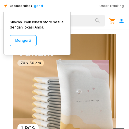
Jabodetabek
ganti
Order Tracking
Alat Kopi
Silakan ubah lokasi store sesuai
dengan lokasi Anda.
Mengerti