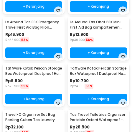
+ Keranjang
+ Keranjang
Le Around Tas P3K Emergency
Le Around Tas Obat P3K Mini
Travel First Aid Bag Nilon
First Aid Bag Kompartemen
23.7x13x7.5cm - LG129
Travel - A3079
Rp
16.900
Rp
13.900
Rp
35.900
53%
Rp
30.900
56%
+ Keranjang
+ Keranjang
Taffware Kotak Pelican Storage
Taffware Kotak Pelican Storage
Box Waterproof Dustproof Hard
Box Waterproof Dustproof Hard
Case ABS S - G10/J020
Case ABS L - G10/J020
Rp
9.900
Rp
10.700
Rp
23.900
59%
Rp
24.900
58%
+ Keranjang
+ Keranjang
Travel-O Organizer Set Bag
Tas Travel Toiletries Organizer
Packing Cubes Tas Laundry
Portable Oxford Waterproof -
Multi Size 6 PCS - BIB-610
F119
Rp
32.100
Rp
26.900