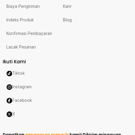
Biaya Pengiriman
Karir
Indeks Produk
Blog
Konfirmasi Pembayaran
Lacak Pesanan
Ikuti Kami
Tiktok
Instagram
Facebook
X
Dapatkan
penawaran menarik
kami!
Dikirim mingguan