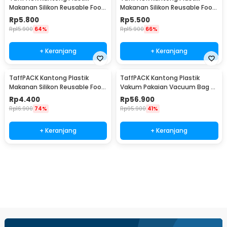
Makanan Silikon Reusable Food
Makanan Silikon Reusable Food
Bag Ziplock Size L - PK-15
Bag Ziplock Size M - PK-15
Rp
5.800
Rp
5.500
Rp
15.900
64%
Rp
15.900
66%
+ Keranjang
+ Keranjang
TaffPACK Kantong Plastik
TaffPACK Kantong Plastik
Makanan Silikon Reusable Food
Vakum Pakaian Vacuum Bag 8
Bag Ziplock Size S - PK-15
PCS with Hand Pump - SN1000
Rp
4.400
Rp
56.900
Rp
16.900
74%
Rp
95.900
41%
+ Keranjang
+ Keranjang
Beli Sekarang