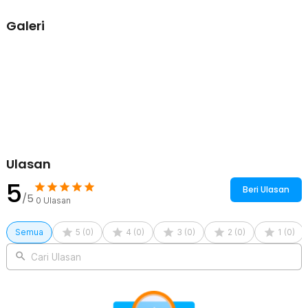
Multifungsi untuk Berbagai Barang
Galeri
Tidak hanya untuk pakaian, kantong plastik vakum ini juga cocok
digunakan untuk menyimpan selimut, bed cover, bantal, handuk,
hingga boneka besar. Solusi praktis untuk penyimpanan rumah
maupun kebutuhan pindahan.
Mudah Digunakan
Cukup masukkan pakaian, tutup rapat bagian seal, lalu sedot udara
menggunakan pompa. Dalam hitungan menit, pakaian menjadi lebih
ringkas tanpa perlu menggulung secara manual.
Kelengkapan Produk
Ulasan
Rincian yang Anda dapatkan untuk pembelian produk ini:
5
1 x TaffPACK Kantong Plastik Vakum Pakaian Vacuum Bag
Beri Ulasan
Multifungsi - FL2
/5
0
Ulasan
Semua
5
(
0
)
4
(
0
)
3
(
0
)
2
(
0
)
1
(
0
)
Cari Ulasan