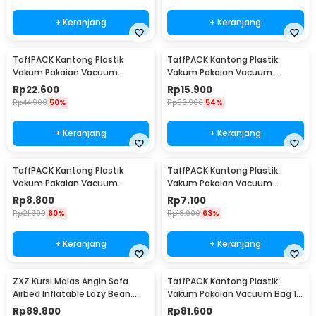
+ Keranjang
+ Keranjang
TaffPACK Kantong Plastik
TaffPACK Kantong Plastik
Vakum Pakaian Vacuum
Vakum Pakaian Vacuum
Compression Bag 1 PCS L -
Compression Bag 1 PCS
Rp
22.600
Rp
15.900
SN024
80x110cm - YK-1000
Rp
44.900
50%
Rp
33.900
54%
+ Keranjang
+ Keranjang
TaffPACK Kantong Plastik
TaffPACK Kantong Plastik
Vakum Pakaian Vacuum
Vakum Pakaian Vacuum
Compression Bag 1 PCS
Compression Bag 1 PCS
Rp
8.800
Rp
7.100
60x80cm - YK-1000
50x70cm - YK-1000
Rp
21.900
60%
Rp
18.900
63%
+ Keranjang
+ Keranjang
ZXZ Kursi Malas Angin Sofa
TaffPACK Kantong Plastik
Airbed Inflatable Lazy Bean
Vakum Pakaian Vacuum Bag 10
Bag 230x70cm - LZ081
PCS Hand Pump - SN09109
Rp
89.800
Rp
81.600