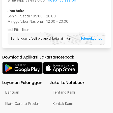
Whatsapp Sales / COD
:
0896 135 222 00
Jam buka:
Senin - Sabtu
:
09:00
-
20:00
Minggu/Libur Nasional
:
12:00
-
20:00
Idul Fitri
: libur
Selengkapnya
Beli langsung/self pickup di kota lainnya
Download Aplikasi JakartaNotebook
Layanan Pelanggan
JakartaNotebook
Bantuan
Tentang Kami
Klaim Garansi Produk
Kontak Kami