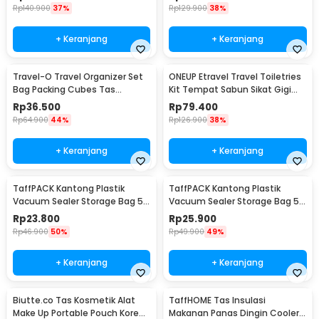
Rp
140.900
37%
Rp
129.900
38%
+ Keranjang
+ Keranjang
Travel-O Travel Organizer Set
ONEUP Etravel Travel Toiletries
Bag Packing Cubes Tas
Kit Tempat Sabun Sikat Gigi
Laundry 6 PCS - BIB-650
Handuk - YW46
Rp
36.500
Rp
79.400
Rp
64.900
44%
Rp
126.900
38%
+ Keranjang
+ Keranjang
TaffPACK Kantong Plastik
TaffPACK Kantong Plastik
Vacuum Sealer Storage Bag 5
Vacuum Sealer Storage Bag 5
PCS 35x50cm - ZKD002
PCS 50x70cm - ZKD002
Rp
23.800
Rp
25.900
Rp
46.900
50%
Rp
49.900
49%
+ Keranjang
+ Keranjang
Biutte.co Tas Kosmetik Alat
TaffHOME Tas Insulasi
Make Up Portable Pouch Korean
Makanan Panas Dingin Cooler