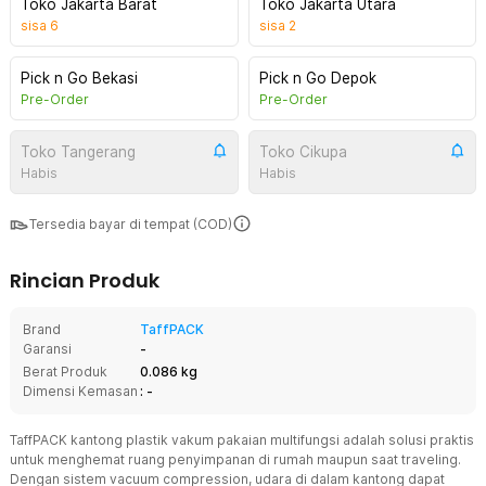
Toko Jakarta Barat
Toko Jakarta Utara
sisa
6
sisa
2
Pick n Go Bekasi
Pick n Go Depok
Pre-Order
Pre-Order
Toko Tangerang
Toko Cikupa
Habis
Habis
Tersedia bayar di tempat (COD)
Rincian Produk
Brand
TaffPACK
Garansi
-
Berat Produk
0.086 kg
Dimensi Kemasan
: -
TaffPACK kantong plastik vakum pakaian multifungsi adalah solusi praktis
untuk menghemat ruang penyimpanan di rumah maupun saat traveling.
Dengan sistem vacuum compression, udara di dalam kantong dapat