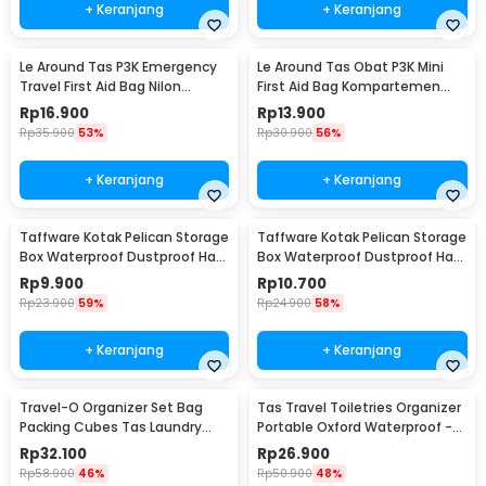
+ Keranjang
+ Keranjang
Le Around Tas P3K Emergency
Le Around Tas Obat P3K Mini
Travel First Aid Bag Nilon
First Aid Bag Kompartemen
23.7x13x7.5cm - LG129
Travel - A3079
Rp
16.900
Rp
13.900
Rp
35.900
53%
Rp
30.900
56%
+ Keranjang
+ Keranjang
Taffware Kotak Pelican Storage
Taffware Kotak Pelican Storage
Box Waterproof Dustproof Hard
Box Waterproof Dustproof Hard
Case ABS S - G10/J020
Case ABS L - G10/J020
Rp
9.900
Rp
10.700
Rp
23.900
59%
Rp
24.900
58%
+ Keranjang
+ Keranjang
Travel-O Organizer Set Bag
Tas Travel Toiletries Organizer
Packing Cubes Tas Laundry
Portable Oxford Waterproof -
Multi Size 6 PCS - BIB-610
F119
Rp
32.100
Rp
26.900
Rp
58.900
46%
Rp
50.900
48%