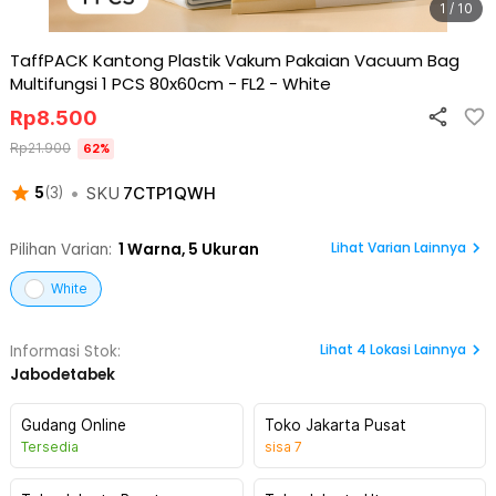
1 / 10
TaffPACK Kantong Plastik Vakum Pakaian Vacuum Bag
Multifungsi 1 PCS 80x60cm - FL2
-
White
Rp
8.500
Rp
21.900
62
%
•
SKU
7CTP1QWH
5
(
3
)
Lihat Varian Lainnya
Pilihan Varian:
1
Warna,
5 Ukuran
White
Lihat
4
Lokasi Lainnya
Informasi Stok:
Jabodetabek
Gudang Online
Toko Jakarta Pusat
Tersedia
sisa
7