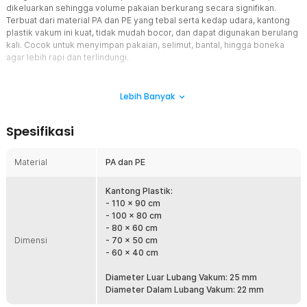
dikeluarkan sehingga volume pakaian berkurang secara signifikan.
Terbuat dari material PA dan PE yang tebal serta kedap udara, kantong
plastik vakum ini kuat, tidak mudah bocor, dan dapat digunakan berulang
kali. Cocok untuk menyimpan pakaian, selimut, bantal, hingga boneka
agar lebih rapi dan terlindungi.
Fitur
Lebih Banyak
Hemat Ruang Hingga 80%
Kantong plastik vakum mampu mengurangi volume pakaian hingga
Spesifikasi
sekitar 80% dengan mengeluarkan udara dari dalam kantong.
Lemari menjadi lebih rapi dan koper dapat memuat lebih banyak
pakaian tanpa perlu tambahan tas.
Material
PA dan PE
Proses Vakum Lebih Cepat
Dilengkapi katup vakum berdiameter 25 mm yang kompatibel
Kantong Plastik:
dengan pompa vakum manual maupun elektrik. Proses
- 110 x 90 cm
pengempisan udara menjadi lebih cepat, efisien, dan tidak
- 100 x 80 cm
memerlukan tenaga besar saat packing.
- 80 x 60 cm
Dimensi
- 70 x 50 cm
Plastik Tebal Anti Bocor
- 60 x 40 cm
Terbuat dari kombinasi material PA dan PE yang tebal serta kuat
sehingga tidak mudah sobek. Sistem seal yang rapat membantu
Diameter Luar Lubang Vakum: 25 mm
menjaga kondisi pakaian tetap kedap udara dalam jangka waktu
Diameter Dalam Lubang Vakum: 22 mm
lama.