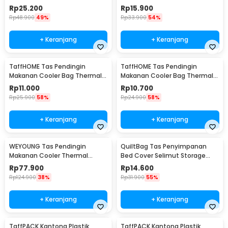
Style - B4108
Thermal Bag 6 Inch - H07
Rp
25.200
Rp
15.900
Rp
48.900
49%
Rp
33.900
54%
+ Keranjang
+ Keranjang
TaffHOME Tas Pendingin
TaffHOME Tas Pendingin
Makanan Cooler Bag Thermal
Makanan Cooler Bag Thermal
Insulated Bag 28x14x17cm -
Insulated Bag 21x14x17cm -
Rp
11.000
Rp
10.700
H24
H24
Rp
25.900
58%
Rp
24.900
58%
+ Keranjang
+ Keranjang
WEYOUNG Tas Pendingin
QuiltBag Tas Penyimpanan
Makanan Cooler Thermal
Bed Cover Selimut Storage
Insulated Bag 18L - M40
Bag Organizer 1 PCS - MT6
Rp
77.900
Rp
14.600
Rp
124.900
38%
Rp
31.900
55%
+ Keranjang
+ Keranjang
TaffPACK Kantong Plastik
TaffPACK Kantong Plastik