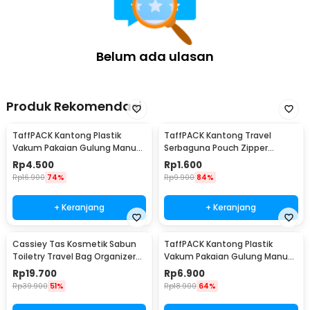
Belum ada ulasan
Produk Rekomendasi
TaffPACK Kantong Plastik
TaffPACK Kantong Travel
Vakum Pakaian Gulung Manual
Serbaguna Pouch Zipper
40x60cm 1 PCS - TR028
Organizer 1 PCS - CC-003
Rp
4.500
Rp
1.600
Rp
16.900
74%
Rp
9.900
84%
+ Keranjang
+ Keranjang
Cassiey Tas Kosmetik Sabun
TaffPACK Kantong Plastik
Toiletry Travel Bag Organizer
Vakum Pakaian Gulung Manual
21x17x8cm - VER.2
1 PCS 39.5x60cm - VB-70
Rp
19.700
Rp
6.900
Rp
39.900
51%
Rp
18.900
64%