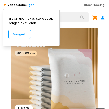
Jabodetabek
ganti
Order Tracking
Alat Kopi
Silakan ubah lokasi store sesuai
dengan lokasi Anda.
Mengerti