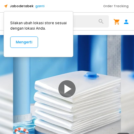
Jabodetabek
ganti
Order Tracking
Alat Kopi
Silakan ubah lokasi store sesuai
dengan lokasi Anda.
Mengerti