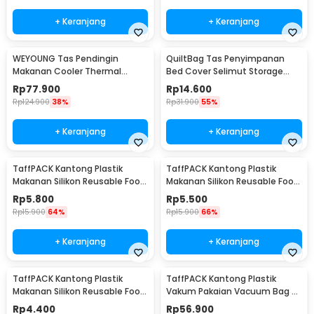
+ Keranjang
+ Keranjang
WEYOUNG Tas Pendingin
QuiltBag Tas Penyimpanan
Makanan Cooler Thermal
Bed Cover Selimut Storage
Insulated Bag 18L - M40
Bag Organizer 1 PCS - MT6
Rp
77.900
Rp
14.600
Rp
124.900
38%
Rp
31.900
55%
+ Keranjang
+ Keranjang
TaffPACK Kantong Plastik
TaffPACK Kantong Plastik
Makanan Silikon Reusable Food
Makanan Silikon Reusable Food
Bag Ziplock Size L - PK-15
Bag Ziplock Size M - PK-15
Rp
5.800
Rp
5.500
Rp
15.900
64%
Rp
15.900
66%
+ Keranjang
+ Keranjang
TaffPACK Kantong Plastik
TaffPACK Kantong Plastik
Makanan Silikon Reusable Food
Vakum Pakaian Vacuum Bag 8
Bag Ziplock Size S - PK-15
PCS with Hand Pump - SN1000
Rp
4.400
Rp
56.900