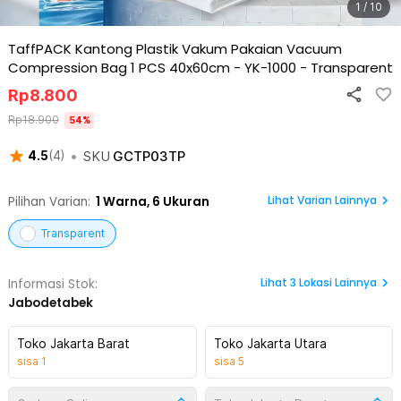
1 / 10
TaffPACK Kantong Plastik Vakum Pakaian Vacuum
Compression Bag 1 PCS 40x60cm - YK-1000
-
Transparent
Rp
8.800
Rp
18.900
54
%
•
SKU
GCTP03TP
4.5
(
4
)
Lihat Varian Lainnya
Pilihan Varian:
1
Warna,
6 Ukuran
Transparent
Lihat
3
Lokasi Lainnya
Informasi Stok:
Jabodetabek
Toko Jakarta Barat
Toko Jakarta Utara
sisa
1
sisa
5