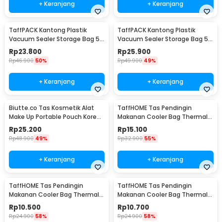
+ Keranjang
+ Keranjang
TaffPACK Kantong Plastik
TaffPACK Kantong Plastik
Vacuum Sealer Storage Bag 5
Vacuum Sealer Storage Bag 5
PCS 35x50cm - ZKD002
PCS 50x70cm - ZKD002
Rp
23.800
Rp
25.900
Rp
46.900
50%
Rp
49.900
49%
+ Keranjang
+ Keranjang
Biutte.co Tas Kosmetik Alat
TaffHOME Tas Pendingin
Make Up Portable Pouch Korean
Makanan Cooler Bag Thermal
Style - B4108
Insulated Bag 6 Inch - H07
Rp
25.200
Rp
15.100
Rp
48.900
49%
Rp
32.900
55%
+ Keranjang
+ Keranjang
TaffHOME Tas Pendingin
TaffHOME Tas Pendingin
Makanan Cooler Bag Thermal
Makanan Cooler Bag Thermal
Insulated Bag 28x14x17cm -
Insulated Bag 21x14x17cm -
Rp
10.500
Rp
10.700
H24
H24
Rp
24.900
58%
Rp
24.900
58%