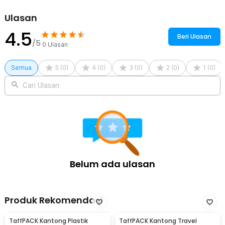
Ulasan
4.5
Beri Ulasan
/5
0
Ulasan
Semua
5
(
0
)
4
(
0
)
3
(
0
)
2
(
0
)
1
(
0
)
Cari Ulasan
Belum ada ulasan
Produk Rekomendasi
TaffPACK Kantong Plastik
TaffPACK Kantong Travel