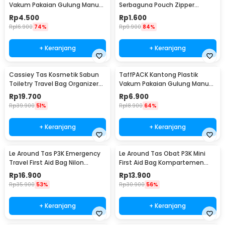
Vakum Pakaian Gulung Manual
Serbaguna Pouch Zipper
40x60cm 1 PCS - TR028
Organizer 1 PCS - CC-003
Rp
4.500
Rp
1.600
Rp
16.900
74%
Rp
9.900
84%
+ Keranjang
+ Keranjang
Cassiey Tas Kosmetik Sabun
TaffPACK Kantong Plastik
Toiletry Travel Bag Organizer
Vakum Pakaian Gulung Manual
21x17x8cm - VER.2
1 PCS 39.5x60cm - VB-70
Rp
19.700
Rp
6.900
Rp
39.900
51%
Rp
18.900
64%
+ Keranjang
+ Keranjang
Le Around Tas P3K Emergency
Le Around Tas Obat P3K Mini
Travel First Aid Bag Nilon
First Aid Bag Kompartemen
23.7x13x7.5cm - LG129
Travel - A3079
Rp
16.900
Rp
13.900
Rp
35.900
53%
Rp
30.900
56%
+ Keranjang
+ Keranjang