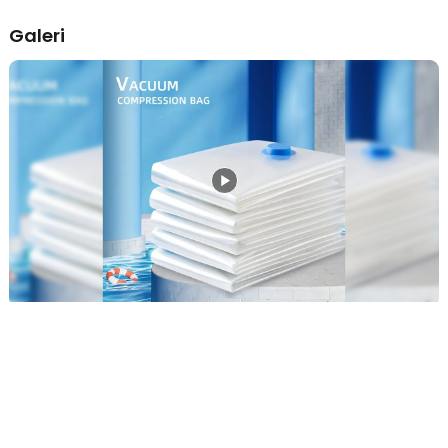
pakaian terlindungi dari debu dan kelembapan. Cocok untuk
Galeri
penyimpanan jangka panjang.
Transparan dan Mudah Identifikasi Isi
Warna bening memudahkan Anda melihat isi tanpa membuka
kantong. Praktis untuk manajemen penyimpanan dan memisahkan
jenis pakaian. Membantu menjaga lemari tetap terorganisir.
Kelengkapan Produk
Rincian yang Anda dapatkan untuk pembelian produk ini:
1 x TaffPACK Kantong Plastik Vakum Pakaian Vacuum
Compression Bag - YK-1000