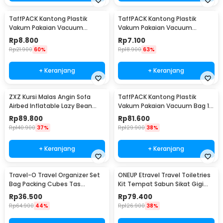
TaffPACK Kantong Plastik
TaffPACK Kantong Plastik
Vakum Pakaian Vacuum
Vakum Pakaian Vacuum
Compression Bag 1 PCS
Compression Bag 1 PCS
Rp
8.800
Rp
7.100
60x80cm - YK-1000
50x70cm - YK-1000
Rp
21.900
60%
Rp
18.900
63%
+ Keranjang
+ Keranjang
ZXZ Kursi Malas Angin Sofa
TaffPACK Kantong Plastik
Airbed Inflatable Lazy Bean
Vakum Pakaian Vacuum Bag 10
Bag 230x70cm - LZ081
PCS Hand Pump - SN09109
Rp
89.800
Rp
81.600
Rp
140.900
37%
Rp
129.900
38%
+ Keranjang
+ Keranjang
Travel-O Travel Organizer Set
ONEUP Etravel Travel Toiletries
Bag Packing Cubes Tas
Kit Tempat Sabun Sikat Gigi
Laundry 6 PCS - BIB-650
Handuk - YW46
Rp
36.500
Rp
79.400
Rp
64.900
44%
Rp
126.900
38%