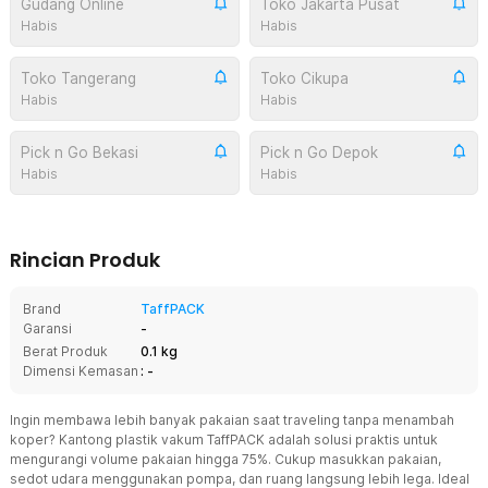
Gudang Online
Toko Jakarta Pusat
Habis
Habis
Toko Tangerang
Toko Cikupa
Habis
Habis
Pick n Go Bekasi
Pick n Go Depok
Habis
Habis
Rincian Produk
Brand
TaffPACK
Garansi
-
Berat Produk
0.1 kg
Dimensi Kemasan
: -
Ingin membawa lebih banyak pakaian saat traveling tanpa menambah
koper? Kantong plastik vakum TaffPACK adalah solusi praktis untuk
mengurangi volume pakaian hingga 75%. Cukup masukkan pakaian,
sedot udara menggunakan pompa, dan ruang langsung lebih lega. Ideal