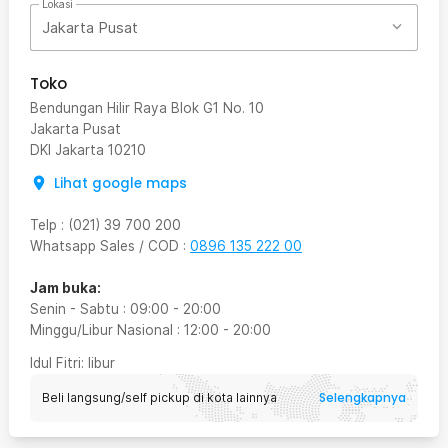
Lokasi
Jakarta Pusat
Toko
Bendungan Hilir Raya Blok G1 No. 10
Jakarta Pusat
DKI Jakarta
10210
Lihat google maps
Telp
:
(021) 39 700 200
Whatsapp Sales / COD
:
0896 135 222 00
Jam buka:
Senin - Sabtu
:
09:00
-
20:00
Minggu/Libur Nasional
:
12:00
-
20:00
Idul Fitri
: libur
Selengkapnya
Beli langsung/self pickup di kota lainnya