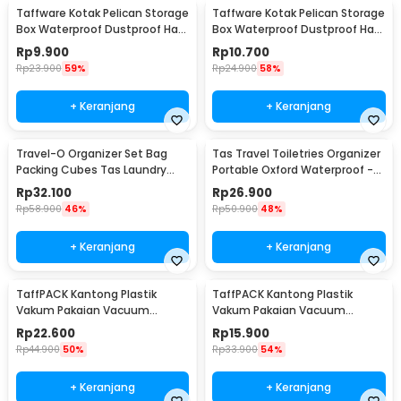
Taffware Kotak Pelican Storage
Taffware Kotak Pelican Storage
Box Waterproof Dustproof Hard
Box Waterproof Dustproof Hard
Case ABS S - G10/J020
Case ABS L - G10/J020
Rp
9.900
Rp
10.700
Rp
23.900
59%
Rp
24.900
58%
+ Keranjang
+ Keranjang
Travel-O Organizer Set Bag
Tas Travel Toiletries Organizer
Packing Cubes Tas Laundry
Portable Oxford Waterproof -
Multi Size 6 PCS - BIB-610
F119
Rp
32.100
Rp
26.900
Rp
58.900
46%
Rp
50.900
48%
+ Keranjang
+ Keranjang
TaffPACK Kantong Plastik
TaffPACK Kantong Plastik
Vakum Pakaian Vacuum
Vakum Pakaian Vacuum
Compression Bag 1 PCS L -
Compression Bag 1 PCS
Rp
22.600
Rp
15.900
SN024
80x110cm - YK-1000
Rp
44.900
50%
Rp
33.900
54%
+ Keranjang
+ Keranjang