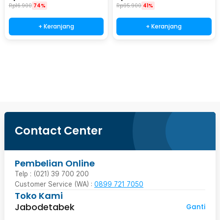
Rp
16.900
74%
Rp
95.900
41%
+ Keranjang
+ Keranjang
Beli Sekarang
Contact Center
Pembelian Online
Telp : (021) 39 700 200
Customer Service (WA) :
0899 721 7050
Toko Kami
Jabodetabek
Ganti